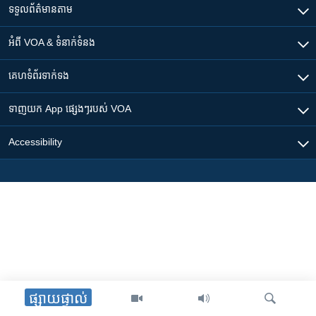
ទទួល​ព័ត៌មាន​តាម
អំពី​ VOA & ទំនាក់ទំនង
គេហទំព័រ​​ទាក់ទង
ទាញយក​ App ផ្សេងៗ​របស់​ VOA
Accessibility
ផ្សាយផ្ទាល់