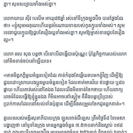
គ្នា។ សុខ​សប្បាយ​ទាំំងអស់​គ្នា។​
លោកយាយ​ ស៊ីវ បេលីម​ អាយុ​៨៥ឆ្នាំ​ រស់នៅ​ទីក្រុង​ឡុងប៊ិច​ បាន​ថ្លែង​ដែរ​
ថា៖​ «ខ្ញុំ​សូមអរគុណ​ហើយ​នូវ​អំណោយទាន​របស់​កូនក្មួយ​ទាំងអស់​។ សូម​
ទេវតា​ជួយ​ក្មួយ​ឱ្យ​ជួបតែ​រឿង​ល្អ​ទាំងអស់​គ្នា។ សូមឱ្យ​ម្ចាស់ទាន​ជួបតែរឿង​
ល្អ»។​
លោក ឆល សុង ​បន្ត​ថា​ បើទោះបីជា​ធ្វើបាន​ប៉ុណ្ណេះ ​ប៉ុន្តែ​កិច្ចការ​របស់​លោក
នៅ​មិនទាន់​ចប់​នៅឡើយ​ទេ៖
​«មានមិត្តភក្តិ​មួយ​ចំនួន​ទៀត​ដែរ​ គាត់​កំពុង​តែ​ឆ្លើយតបមកខ្ញុំ​វិញ ​ដើម្បី​ឱ្យ​
ជួយ​ដោះស្រាយ​បងប្អូនមួយ​ចំនួន​ទៀត​ ដែល​គាត់មាន​វ័យ ៩០​ផ្លាយ​ ឬ៨០​
ផ្លាយ ​ហើយគាត់រស់នៅតែឯង ដែលយើងមិនទាន់ចែក​ចាយ​ ហើយ​ពាក្យ​
ពេចន៍​ដែល​ធ្វើ​ឱ្យ​ខ្ញុំ​ខ្លួនឯង​ ក៏មិនអាច​នៅស្ងៀម​ គឺនឹង​បន្ត​ប្រើប្រាស់​
ប្រាក់កាស​ដែល​នៅសល់​ទាំង​ប៉ុន្មាន​ ដើម្បី​នឹង​សម្រួល​ចែក​ជូន​ពួកគាត់»។
តួលេខ​របស់​មន្ទីរសុខាភិបាល​ក្រុង​ ឡូសអាន់ជឺឡេស​ ត្រឹមថ្ងៃទី៨​ ខែមេសា​
បង្ហាញថា​ នៅទូទាំងក្រុង​ មាន​អ្នកឆ្លង​ចំនួន​ ៧.៥៣០​នាក់​និង​ស្លាប់​ ១៩៨​
នាក់ ​ក្នុងនោះ​ទីក្រុង​ឡុងប៊ិច មានអ្នកឆ្លង​ចំនួន​ ២៥៦​នាក់​ និងស្លាប់ ​៦នាក់។