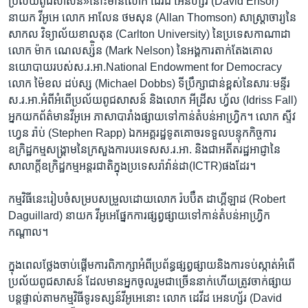
ប្រល័យ​ពូជសាសន៍»​នោះ​មាន​លោក ​ដេវីដ អេនហ្ស័រ​ (David Ensor)​
នាយក​ វីអូអេ​ លោក ​អាលែន ថមសុន ​(Allan Thomson) ​សាស្ត្រាចារ្យ​នៃ​
សាកល​ វិទ្យាល័យ​ខាលតុន​ (Carlton University) នៃ​ប្រទេស​កាណាដា ​
លោក ​ម៉ាក ណេលស្ស៉ិន ​(Mark Nelson)​ នៃ​អង្គការ​តាក់តែង​គោល​
នយោបាយ​របស់​ស.រ.អា.National ​Endowment ​for​ Democracy ​
លោក​ ម៉ៃខល ដប់ស្ស​ (Michael ​Dobbs) ទីប្រឹក្សា​ជាន់ខ្ពស់​នៃ​សារៈ​មន្ទីរ​
ស.រ.អា.​អំពី​អំពើ​ប្រល័យ​ពូជសាសន៍ និង​លោក​ អីដ្រីស ហ្វ័ល​ (Idriss Fall) ​
អ្នកយក​ព័ត៌មាន​វីអូអេ ​ភាសា​បារាំង​ផ្សាយ​ទៅកាន់​តំបន់​អាហ្រ្វិក។​ ​លោក ស្ទីវ
ហ្វេន រ៉ាប់ ​(Stephen Rapp)​ ឯកអគ្គ​រដ្ឋទូត​គោចរ​ទទួល​បន្ទុក​កិច្ចការ​
ឧក្រិដ្ឋ​កម្ម​សង្គ្រាម​នៃ​ក្រសួង​ការ​បរទេស​ស.រ.អា. និង​ជាអតីត​រដ្ឋអាជ្ញា​នៃ​
សាលាក្តី​ឧក្រិដ្ឋកម្ម​អន្តរជាតិ​ក្នុង​ប្រទេស​រ៉ាវ៉ាន់ដា​(ICTR)​ផង​ដែរ។​
កម្មវិធីនេះ​រៀបចំ​សម្រប​សម្រួល​ដោយ​លោក ​រ៉បប៊ឺត ​ដាហ្គីឡាដ ​(Robert ​
Daguillard) ​នាយក​ វីអូអេ​ផ្នែក​ការ​ផ្សព្វផ្សាយ​ទៅកាន់​តំបន់​អាហ្វ្រិក
កណ្តាល។​
ក្នុងពេល​ថ្លែងចាប់​ផ្តើម​ការ​ពិភាក្សា​អំពី​ប្រព័ន្ធ​ផ្សព្វផ្សាយ​និង​ការ​ទប់ស្កាត់​អំពើ​
ប្រល័យ​ពូជសាសន៍​ ដែល​មាន​អ្នក​ចូលរួម​ជាច្រើន​នាក់​ហើយ​ត្រូវ​ចាក់​ផ្សាយ​
បន្ត​ផ្ទាល់​តាម​កម្មវិធី​ទូរទស្សន៍​វីអូអេ​នោះ​ លោក ​ដេវីដ អេនហ្ស័រ​ (David