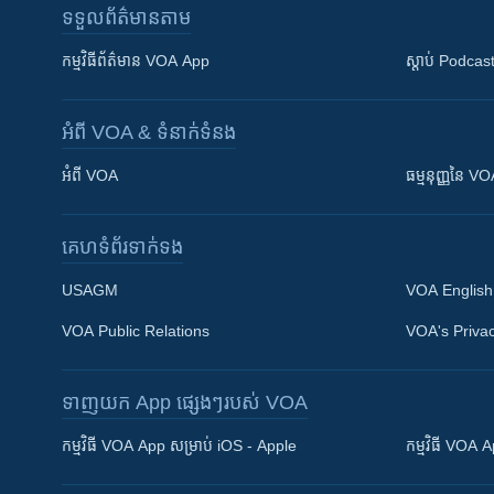
ទទួល​ព័ត៌មាន​តាម
កម្មវិធី​ព័ត៌មាន VOA App
ស្តាប់ Podcas
អំពី​ VOA & ទំនាក់ទំនង
អំពី​ VOA
ធម្មនុញ្ញ​នៃ V
គេហទំព័រ​​ទាក់ទង
USAGM
VOA English
VOA Public Relations
VOA's Privac
ទាញយក​ App ផ្សេងៗ​របស់​ VOA
Khmer English
កម្មវិធី​ VOA App សម្រាប់ iOS - Apple
កម្មវិធី​ VOA
បណ្តាញ​សង្គម