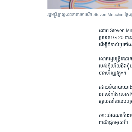
រដ្ឋ​មន្ត្រី​ក្រសួង​រតនាគារ​អាមេរិក Steven Mnuchin ថ្លែង​ក្ន
លោក ​Steven Mnuchin ​
ប្រទេស​ G-20 ​បាន​ទទ
ដើម្បី​ជំទាស់​ប្រឆាំង
លោក​រដ្ឋ​មន្រ្តី​រតន
របស់​ខ្ញុំ​ហើយ​និង​ខ្ញ
ខាង​ហិរញ្ញ​វត្ថុ‍»។
ដោយ​និយាយ​យោង​ដល់​កា
រអាមេរិកាំង ​លោក M
ផ្សាយ​នៅពេល​បញ្ចប់
ទោះ​យ៉ាង​ណាក៏ដោយ ​ល
ពាណិជ្ជកម្ម​សេរី។