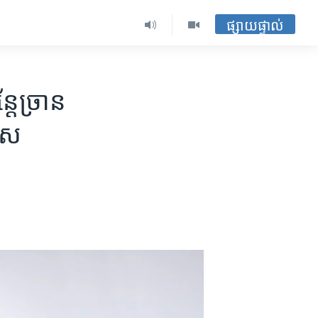
ផ្សាយផ្ទាល់
តែ​ច្រាន​
ទេស