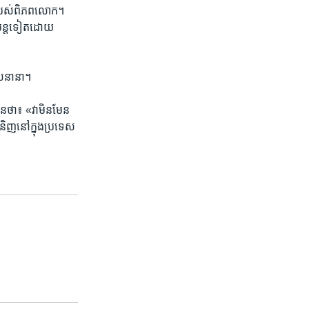
យ​របស់​ពិភពលោក។​
​បន្ត​ទៀត​ដោយ​
េស​នានា។
ន​ថា៖ ​«វា​មិន​មែន​
ំនិញ​នៅ​ក្នុង​ប្រទេស​