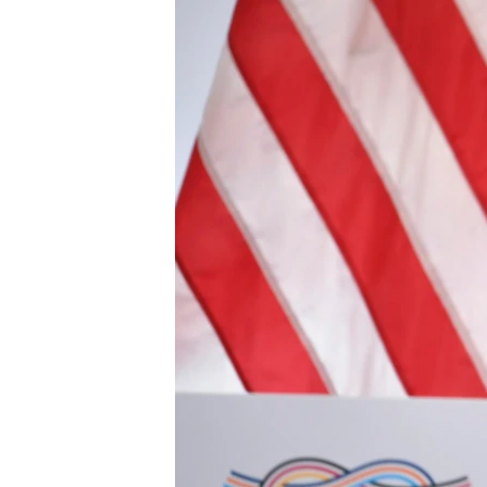
រចនា
សម្ព័ន្ធ​
រំលង​
និង​
ចូល​
ទៅ​
កាន់​
ទំព័រ​
ស្វែង​
រក