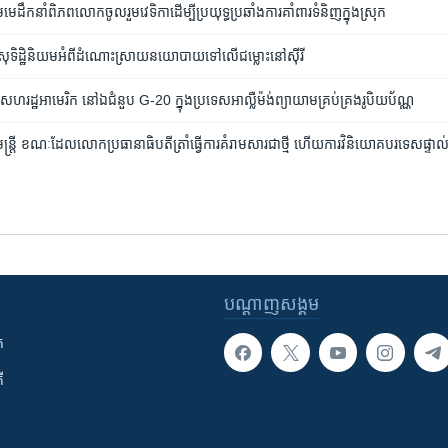
មេដឹកនាំ​ពិភពលោក​ចូល​រួម​វេទិកា​ដើម្បី​ប្រយុទ្ធ​ប្រឆាំង​ការ​គាំពារ​ទំនិញ​ក្នុង​ស្រុក
​មាន​សុទិដ្ឋិនិយម​អំពី​ដំណោះស្រាយ​នយោបាយ​ទៅ​លើ​ជម្លោះ​នៅ​ស៊ីរី
ាគារ​សហរដ្ឋ​អាមេរិក នៅ​ឯ​ជំនួប G-20 ​ក្នុង​ប្រទេស​អាល្លឺម៉ង់​ព្យាយាម​គ្រប់គ្រង​រូបិយប័ណ្ណ
ដ្ឋមន្រ្តី ខណៈ​ដែល​លោក​ប្រធានាធិបតី​ត្រាំ​ធ្វើ​ការ​គំរាម​សារ​ជា​ថ្មី ហើយ​ការ​វិនិយោគ​បរទេស​ផ្ទាល់​ធ
បណ្តាញ​សង្គម
ក
ី