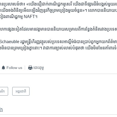
ប្រសាសន៍​ថា៖ «​យើង​ជឿ​ជាក់​ពាណិជ្ជកម្ម​សេរី ​យើង​ជា​ទី​ផ្សារ​ដ៏​ធំ​បង្អស់​មួ
ើង​ចង់​ពិ​និត្យ​មើល​ឡើង​វិញ​នូវ​កិច្ច​ព្រម​ព្រៀង​មួយ​ចំនួន‍»។ លោក​បាន​និយាយ
ព្រៀង​ពាណិជ្ជកម្ម NAFT។
ផ្សេង​ទៀត​ដែល​មាន​វត្ត​មាន​បាន​និយាយ​សម្រាល​ពី​ការ​ខ្វែង​គំនិត​រវាង​ប្រទ
ble​ រដ្ឋ​មន្រ្តី​ហិរញ្ញវត្ថុ​របស់​ប្រទេស​អាល្លឺម៉ង់​បានប្រាប់​ពួក​អ្នក​យក​ព័ត៌មា
​មិន​បាន​ព្រម​ព្រៀង​គ្នា​នោះ។​ វា​ជា​ការច្បាស់​លាស់​បំផុត​ថា ​យើង​មិន​មែន​គាំពារ​ទ
Follow us
បោះពុម្ព
េរិក​
អន្តរជាតិ
ទង