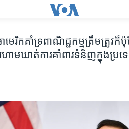
េរិកគាំទ្រ​ពាណិជ្ជកម្ម​ត្រឹមត្រូវ​ក៏ប៉ុន្
ហាម​ឃាត់​ការ​គាំពារ​ទំនិញ​ក្នុង​ប្រ