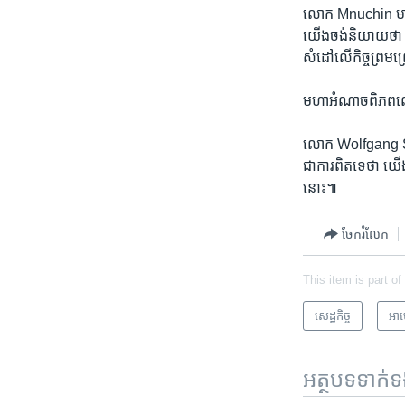
លោក ​Mnuchin ​មាន​
យើង​ចង់​និយាយ​ថា ​យ
សំដៅ​លើកិច្ច​ព្រម​
​មហាអំណាច​ពិភពលោក​
លោក ​Wolfgang Schaeu
ជាការ​ពិត​ទេ​ថា ​យើង
នោះ៕
ចែករំលែក
This item is part of
សេដ្ឋកិច្ច
អាម
អត្ថបទ​ទាក់