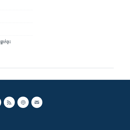
្លាក់​ចុះ