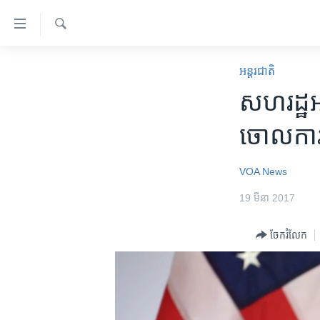
ភ្ជាប់​
ទៅ​
គេហទំព័រ​
ស្វែង​
កម្ពុជា
រក
អន្តរជាតិ
ទាក់ទង
អន្តរជាតិ
សហរដ្ឋ​អាម
រំលង​
និង​
អាមេរិក
ចោល​ការ​
ចូល​
ចិន
ទៅ​​
ទំព័រ​
ហេឡូវីអូអេ
VOA News
ព័ត៌មាន​​
កម្ពុជាច្នៃប្រតិដ្ឋ
19 មីនា 2017
តែ​
ម្តង
ព្រឹត្តិការណ៍ព័ត៌មាន
ចែករំលែក
រំលង​
ទូរទស្សន៍ / វីដេអូ​
និង​
ចូល​
វិទ្យុ / ផតខាសថ៍
ទៅ​
កម្មវិធីទាំងអស់
ទំព័រ​