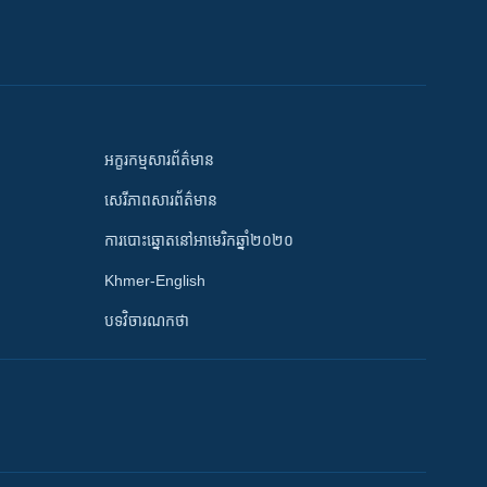
អក្ខរកម្មសារព័ត៌មាន
សេរីភាពសារព័ត៌មាន
ការបោះឆ្នោតនៅអាមេរិកឆ្នាំ២០២០
Khmer-English
បទវិចារណកថា