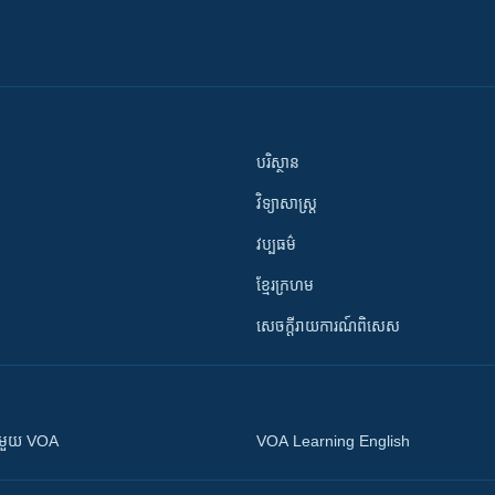
បរិស្ថាន
វិទ្យាសាស្រ្ត
វប្បធម៌
ខ្មែរក្រហម
សេចក្តីរាយការណ៍ពិសេស
ស​​ជាមួយ VOA
VOA Learning English