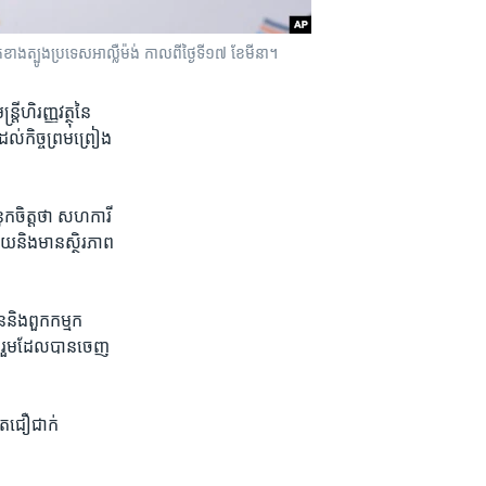
គ​ខាង​ត្បូង​ប្រទេស​អាល្លឺម៉ង់ កាល​ពី​ថ្ងៃទី​១៧ ខែមីនា។
​ហិរញ្ញវត្ថុ​នៃ​
់​កិច្ច​ព្រម​ព្រៀង​
ក​ចិត្ត​ថា ​សហការី​
 ហើយ​និងមាន​ស្ថិរភាព​
​និង​ពួក​កម្មក
​រួម​ដែល​បាន​ចេញ​
ែ​ជឿ​ជាក់​