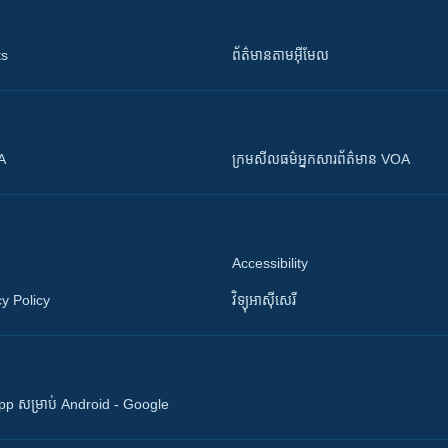
ts
ព័ត៌មាន​តាម​អ៊ីមែល
OA
ក្រម​​​សីលធម៌​​​អ្នក​​​សារព័ត៌មាន VOA
Accessibility
y Policy
វិទ្យុ​អាស៊ី​សេរី
 App សម្រាប់ Android - Google