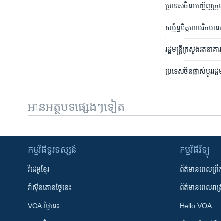
ប្រទេស​ចិន​អញ្ជើញ​ក្រុម​
សម្ព័ន្ធ​មិត្ត​អាមេរិក
រដ្ឋ​មន្រ្តី​ក្រសួង​រតន
ប្រទេស​ចិន​ផ្លាស់ប្តូរ​រ
អានអត្ថបទផ្សេងៗទៀត
កម្មវិធី​ទូរទស្សន៍
កម្មវិធី​វិទ្យុ
វីដេអូ​ខ្មែរ
ព័ត៌មាន​ពេល​ព្រឹ
វ៉ាស៊ីនតោន​ថ្ងៃ​នេះ
ព័ត៌មាន​​ពេល​រាត្រ
VOA ថ្ងៃនេះ
Hello VOA