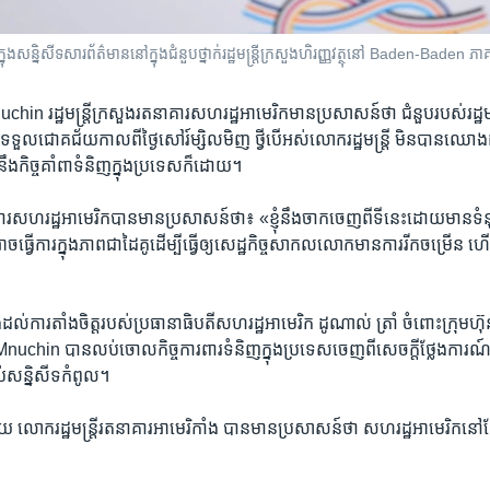
ុង​សន្និសីទ​សារព័ត៌មាន​នៅ​ក្នុង​ជំនួប​ថ្នាក់​រដ្ឋ​មន្ត្រី​ក្រសួង​ហិរញ្ញវត្ថុ​នៅ​ Baden-Baden ភា
រដ្ឋ​មន្រ្តី​ក្រសួង​រតនា​គារ​សហរដ្ឋ​អាមេរិកមាន​ប្រ​សាសន៍​ថា ​ជំនួប​របស់​រដ្ឋ​មន្រ្តី
ួល​ជោគ​ជ័យ​កាល​ពី​ថ្ងៃ​សៅរ៍​ម្សិលមិញ ថ្វី​បើ​អស់​លោករដ្ឋ​មន្រ្តី​ ​មិន​បាន​ឈោង​ដល
​នឹង​កិច្ច​គាំពា​ទំនិញ​ក្នុង​ប្រទេស​ក៏ដោយ។
ាគារ​សហរដ្ឋ​អាមេរិក​បាន​មាន​ប្រសាសន៍ថា៖ «ខ្ញុំ​នឹង​ចាក​ចេញ​ពី​ទី​នេះ​ដោយ​មាន​ទំនុ
ុំ​អាច​ធ្វើ​ការ​ក្នុង​ភាព​ជាដៃ​គូដើម្បី​ធ្វើ​ឲ្យសេដ្ឋ​កិច្ច​សាកលលោក​មាន​ការ​រីក​ចម្រើន​
រ​តាំង​ចិត្ត​របស់​ប្រធានា​ធិបតី​សហរដ្ឋ​អាមេរិក ​ដូណាល់ ​ត្រាំ​ ចំពោះ​ក្រុម​ហ៊ុន
nuchin បាន​លប់​ចោល​កិច្ច​ការ​ពារ​ទំនិញ​ក្នុងប្រទេស​ចេញ​ពី​សេចក្តី​ថ្លែងការណ៍
​សន្និសីទ​កំពូល។
ោក​រដ្ឋ​មន្រ្តី​រតនាគារ​អាមេរិកាំង ​បាន​មាន​ប្រសាសន៍​ថា​ ​សហរដ្ឋ​អាមេរិក​នៅ​ត