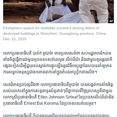
រចនា
សម្ព័ន្ធ​
Khmer English
រំលង​
និង​
បណ្តាញ​សង្គម
ចូល​
Firefighters search for landslide survivors among debris of
ទៅ​
destroyed buildings in Shenzhen, Guangdong province, China,
កាន់​
Dec. 21, 2015.
ទំព័រ​
ភាសា
ស្វែង​
លោកប្រធានា​ធិបតី ​បារ៉ាក់ ​អូបាម៉ា ​មាន​ប្រ​សាសន៍​ថា ​សហរដ្ឋ​អាមេរិក​បាន​
រក
តាំង​ចិត្តធ្វើ​ការ​ជាមួយ​ប្រទេស​សេរ៉ាលេអូន​ ​លីប៉េរីយ៉ា និង​ជាមួយ​គូ​អន្តរជាតិ​
ផ្សេង​ទៀត​ដើម្បី​ជួយ​ទប់​ស្កាត់​ការ​ផ្ទុះ​ឡើង​នូវ​ជំងឺ​អេបូឡា​ដែល​បាន​នាំ​ឲ្យ​មាន​
ការ​សម្លាប់​មនុស្ស​ជាង​១​ពាន់​នាក់​នៅ​ក្នុង​តំបន់​អាហ្វ្រិក​ខាង​លិច។
​សេតវិមាន​ប្រាប់​ឲ្យដឹង​ថា ​លោក​ប្រធានា​ធិបតី​អូបាម៉ា ​បាន​សង្កត់​ការ​តាំង​ចិត្ត​
របស់លោក​នៅ​ក្នុង​ការ​សន្ទនា​ទូរស័ព្ទ​ដាច់​ៗ​ពីគ្នាកាល​ពី​ថ្ងៃ​ព្រហស្បតិ៍​ជាមួយ​
លោកស្រី​ប្រធានា​ធិបតី Ellen Johnson Sirleaf ​នៃ​ប្រទេស​លីប៉េរីយ៉ា​និង​
ប្រធានាធិបតី​ Ernest Bai Koroma ​នៃ​ប្រទេស​សេរ៉ាលេអូន។
​លោក​ប្រធានា​ធិបតី ​ក៏​បាន​ចូល​រួម​រំលែក​ទុកដល់​អ្នក​ដែល​បាន​ស្លាប់​ដោយ​