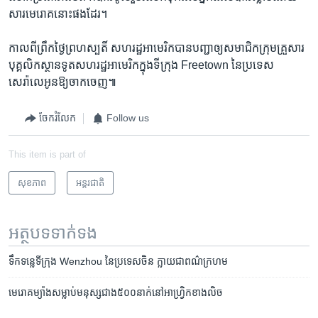
សារ​មេរោគ​នោះ​ផង​ដែរ។
​កាល​ពី​ព្រឹក​ថ្ងៃ​ព្រហស្បតិ៍ ​សហរដ្ឋ​អាមេរិក​បាន​បញ្ជាឲ្យ​សមាជិក​ក្រុម​គ្រួសារ​
បុគ្គលិក​ស្ថាន​ទូតសហរដ្ឋ​អាមេរិក​ក្នុងទីក្រុង Freetown នៃ​ប្រទេស​
សេរ៉ាលេអូន​ឱ្យ​ចាកចេញ៕
ចែករំលែក
Follow us
This item is part of
សុខភាព
អន្តរជាតិ
អត្ថបទ​ទាក់ទង
ទឹក​ទន្លេ​​ទីក្រុង​ Wenzhou ​នៃ​ប្រទេស​ចិន ​ក្លាយ​ជា​ពណ៌​ក្រហម
មេរោគ​​​ម្យ៉ាង​​​សម្លាប់​​​មនុស្ស​​​ជាង​​​៥​​​០០​​​នាក់​​​នៅ​​​អាហ្វ្រិក​​​ខាង​​​លិច