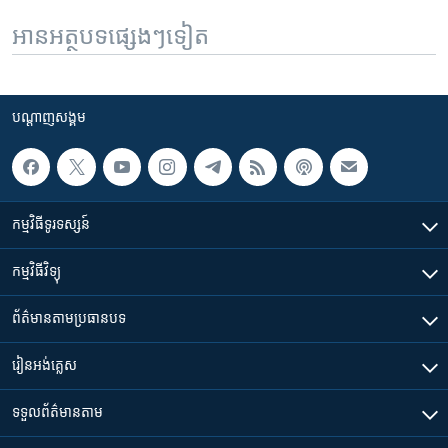
អានអត្ថបទផ្សេងៗទៀត
បណ្តាញ​សង្គម
កម្មវិធី​ទូរទស្សន៍
កម្មវិធី​វិទ្យុ
ព័ត៌មាន​តាមប្រធានបទ​
រៀន​​អង់គ្លេស
ទទួល​ព័ត៌មាន​តាម