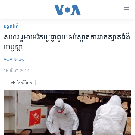
ភ្ជាប់​
ទៅ​
គេហទំព័រ​
អន្តរជាតិ
កម្ពុជា
ទាក់ទង
សហរដ្ឋ​​​អាមេរិក​​​ប្ដេជ្ញា​​​ជួយ​​​ទប់​​​ស្កាត់​​​ការ​​​រាត​​​ត្បាត​​​ជំងឺ​​​
រំលង​
អន្តរជាតិ
អេបូឡា
និង​
អាមេរិក
ចូល​
VOA News
ទៅ​​
ចិន
ទំព័រ​
15 សីហា 2014
ហេឡូវីអូអេ
ព័ត៌មាន​​
ចែករំលែក
តែ​
កម្ពុជាច្នៃប្រតិដ្ឋ
ម្តង
ព្រឹត្តិការណ៍ព័ត៌មាន
រំលង​
និង​
ទូរទស្សន៍ / វីដេអូ​
ចូល​
វិទ្យុ / ផតខាសថ៍
ទៅ​
ទំព័រ​
កម្មវិធីទាំងអស់