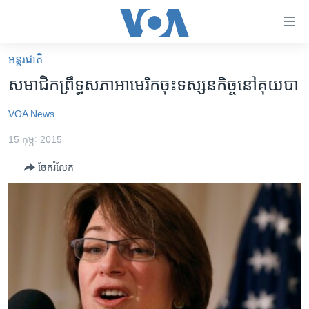
ភ្ជាប់​
ទៅ​
គេហទំព័រ​
អន្តរជាតិ
កម្ពុជា
ទាក់ទង
សមាជិក​ព្រឹទ្ធសភា​អាមេរិក​ចុះ​ទស្សនកិច្ច​នៅ​គុយបា​
រំលង​
អន្តរជាតិ
និង​
VOA News
អាមេរិក
ចូល​
15 កុម្ភៈ 2015
ទៅ​​
ចិន
ទំព័រ​
ចែករំលែក
ហេឡូវីអូអេ
ព័ត៌មាន​​
តែ​
កម្ពុជាច្នៃប្រតិដ្ឋ
ម្តង
ព្រឹត្តិការណ៍ព័ត៌មាន
រំលង​
និង​
ទូរទស្សន៍ / វីដេអូ​
ចូល​
វិទ្យុ / ផតខាសថ៍
ទៅ​
ទំព័រ​
កម្មវិធីទាំងអស់