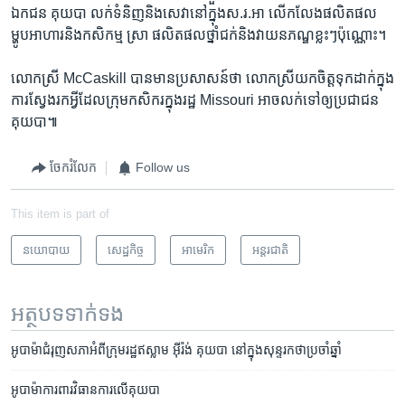
ឯកជន គុយបា​ លក់ទំនិញ​និង​សេវា​នៅក្នុង​ស.រ.អា លើកលែងផលិតផល​
ម្ហូបអាហារ​និង​កសិកម្ម ស្រា​ ផលិតផល​ថ្នាំជក់និង​វាយនភណ្ឌ​ខ្លះៗ​ប៉ុណ្ណោះ។​
លោកស្រី McCaskill បាន​មាន​ប្រសាសន៍​ថា​ លោកស្រី​យក​ចិត្តទុកដាក់​ក្នុង​
ការស្វែង​រក​អ្វី​ដែល​ក្រុមកសិករ​ក្នុង​រដ្ឋ Missouri អាចលក់ទៅ​ឲ្យ​ប្រជាជន​
គុយបា​៕
ចែករំលែក
Follow us
This item is part of
នយោបាយ
សេដ្ឋកិច្ច
អាមេរិក​
អន្តរជាតិ
អត្ថបទ​ទាក់ទង
អូបាម៉ា​ជំរុញ​​សភា​អំពី​ក្រុម​​រដ្ឋ​ឥស្លាម អ៊ីរ៉ង់ គុយ​បា​ នៅ​ក្នុង​សុន្ទរកថា​ប្រចាំឆ្នាំ
អូបាម៉ា​ការពារ​​វិធានការ​លើ​គុយបា​