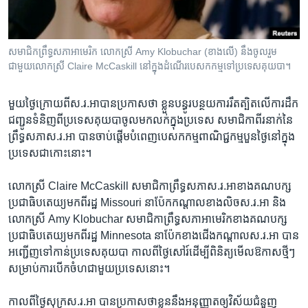
រចនា
សម្ព័ន្ធ​
Khmer English
រំលង​
និង​
សមាជិកព្រឹទ្ធសភាអាមេរិក​ លោកស្រី​ Amy Klobuchar (ខាងលើ) នឹង​ចូល​រួម​
បណ្តាញ​សង្គម
ជាមួយ​លោកស្រី​ Claire McCaskill​ នៅ​ក្នុង​ដំណើរ​បេសកកម្ម​ទៅ​ប្រទេស​គុយបា​។
ចូល​
ទៅ​
កាន់​
មួយថ្ងៃ​ក្រោយពី​ស.រ.អាបានប្រកាស​ថា​ ខ្លួន​បន្ធូរបន្ថយ​ការ​រឹតត្បិតលើ​ការ​ដឹក
ទំព័រ​
ជញ្ជូន​ទំនិញ​ពី​ប្រទេស​គុយបា​ចូល​មក​លក់​ក្នុង​ប្រទេស​ សមាជិកា​ពីរ​នាក់នៃ​
ភាសា
ស្វែង​
ព្រឹទ្ធសភា​ស.រ.អា ​បាន​ចាប់ផ្តើម​បំពេញ​បេសកកម្មពាណិជ្ជកម្មបួន​ថ្ងៃ​នៅ​ក្នុង​
រក
ប្រទេសជា​កោះនោះ។​
លោកស្រី​ Claire McCaskill សមាជិកា​ព្រឹទ្ធសភា​ស.រ.អាខាង​គណបក្ស​
ប្រជាធិបតេយ្យ​មកពី​រដ្ឋ​ Missouri នា​ប៉ែក​កណ្តាល​ខាង​លិច​ស.រ.អា និង​
លោកស្រី Amy Klobuchar សមាជិកា​ព្រឹទ្ធសភា​អាមេរិក​ខាង​គណបក្ស​
ប្រជាធិបតេយ្យ​មក​ពី​រដ្ឋ​ Minnesota នា​ប៉ែក​ខាង​ជើង​កណ្តាល​ស.រ.អា បាន​
អញ្ជើញ​ទៅកាន់​ប្រទេស​គុយបា កាល​ពីថ្ងៃ​សៅរ៍ដើម្បី​ពិនិត្យមើល​ឱកាស​ថ្មីៗ​
សម្រាប់​ការ​បើក​ចំហ​ជាមួយ​ប្រទេសនោះ។
កាល​ពី​ថ្ងៃ​សុក្រ​ស.រ.អា​ បាន​ប្រកាស​ថា​ខ្លួន​នឹង​អនុញ្ញាត​ឲ្យ​វិស័យ​ជំនួញ​