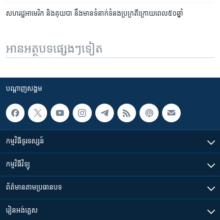
សហរដ្ឋ​អាមេរិក និង​គុយបា នឹង​មាន​ទំនាក់​ទំនង​ប្រក្រតី​ក្រោយ​ពេល​៥០ឆ្នាំ
អានអត្ថបទផ្សេងៗទៀត
បណ្តាញ​សង្គម
កម្មវិធី​ទូរទស្សន៍
កម្មវិធី​វិទ្យុ
ព័ត៌មាន​តាមប្រធានបទ​
រៀន​​អង់គ្លេស