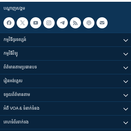
បណ្តាញ​សង្គម
កម្មវិធី​ទូរទស្សន៍
កម្មវិធី​វិទ្យុ
ព័ត៌មាន​តាមប្រធានបទ​
រៀន​​អង់គ្លេស
ទទួល​ព័ត៌មាន​តាម
អំពី​ VOA & ទំនាក់ទំនង
គេហទំព័រ​​ទាក់ទង