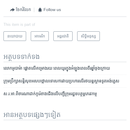
ចែករំលែក
Follow us
This item is part of
នយោបាយ
អាមេរិក​
អន្តរជាតិ
សិទ្ធិ​មនុស្ស
អត្ថបទ​ទាក់ទង
លោក​អូបាម៉ា ផ្តោត​លើ​គម្រោង​រយៈ​ពេល​យូរ​ក្នុង​អំឡុង​ពេល​ពីរ​ឆ្នាំ​ចុង​ក្រោយ
ក្រុម​ប្រឹក្សា​សន្តិសុខ​អសប​ថ្កោល​ទោស​ការ​វាយ​ប្រហារ​លើ​រថយន្ត​ស្ថាន​ទូត​អង់គ្លេស
ស.រ.អា.​ពិចារណា​ដាក់​កូរ៉េខាងជើង​លើ​បញ្ជី​ក្រុម​រដ្ឋ​​ឧបត្ថម្ភ​ភេរវកម្ម​
អានអត្ថបទផ្សេងៗទៀត