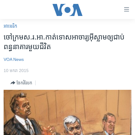
ភ្ជាប់​
ទៅ​
គេហទំព័រ​
អាមេរិក​
កម្ពុជា
ទាក់ទង
ចៅក្រម​ស.រ.អា.កាត់ទោស​អាចារ្យ​អ៊ីស្លាម​ឲ្យ​ជាប់​
រំលង​
អន្តរជាតិ
ពន្ធ​នាគារ​មួយ​ជីវិត​
និង​
អាមេរិក
ចូល​
VOA News
ទៅ​​
ចិន
ទំព័រ​
10 មករា 2015
ហេឡូវីអូអេ
ព័ត៌មាន​​
ចែករំលែក
តែ​
កម្ពុជាច្នៃប្រតិដ្ឋ
ម្តង
ព្រឹត្តិការណ៍ព័ត៌មាន
រំលង​
និង​
ទូរទស្សន៍ / វីដេអូ​
ចូល​
វិទ្យុ / ផតខាសថ៍
ទៅ​
ទំព័រ​
កម្មវិធីទាំងអស់