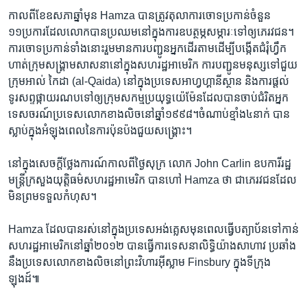
​កាល​ពី​ខែឧសភា​ឆ្នាំ​មុន Hamza ​បាន​ត្រូវ​តុលាការ​ចោទ​ប្រកាន់ចំនួន​
១១ប្រការ​ដែល​លោក​បាន​ប្រឈម​នៅ​ក្នុង​ការឧបត្ថម្ភ​សម្ភារៈ​ទៅ​ឲ្យ​ភេរវជន។​
ការ​ចោទ​ប្រកាន់​ទាំង​នោះ​រួមមាន​ការ​បញ្ជូន​អ្នក​ដើរ​តាម​ដើម្បី​បង្កើត​ជំរុំ​ហ្វឹក
ហាត់ក្រុម​សង្រ្គាម​សាសនា​នៅ​ក្នុង​សហរដ្ឋ​អាមេរិក​ ការ​បញ្ជូន​មនុស្ស​ទៅ​ជួយ​
ក្រុម​អាល់ កៃដា (al-Qaida) នៅ​ក្នុង​ប្រ​ទេស​អាហ្វ​ហ្គានីស្ថាន ​និង​ការ​ផ្តល់​
ទូរសព្ទ​ផ្កាយ​រណប​ទៅ​ឲ្យ​ក្រុមសកម្ម​ប្រយុទ្ធ​យ៉េម៉ែនដែល​បាន​ចាប់​ជំរិត​អ្នក
ទេសចរណ៍​ប្រទេស​លោក​ខាង​លិច​នៅ​ឆ្នាំ​១៩៩៨។ចំណាប់​ខ្មាំង​៤​នាក់ ​បាន​
ស្លាប់​ក្នុង​អំឡុងពេល​នៃការ​ប៉ុនប៉ង​ជួយ​សង្គ្រោះ។
​នៅ​ក្នុង​សេចក្តី​ថ្លែងការណ៍​កាល​ពី​ថ្ងៃ​សុក្រ ​លោក John Carlin ឧបការីរដ្ឋ​
មន្រ្តី​ក្រសួង​យុត្តិធម៌​សហរដ្ឋ​អាមេរិក​ ​បាន​ហៅ Hamza ថា​ ​ជា​ភេរវជន​ដែល​
មិន​ព្រម​ទទួល​កំហុស។
Hamza ​ដែល​បាន​រស់​នៅ​ក្នុង​ប្រទេស​អង់​គ្លេស​មុនពេល​ធ្វើ​បត្យាប័ន​ទៅ​កាន់​
សហរដ្ឋ​អាមេរិកនៅឆ្នាំ​២០១២ ​បាន​ធ្វើ​ការ​ទេសនា​លិទ្ធិ​យ៉ាង​សាហាវ ​ប្រឆាំង​
នឹង​ប្រទេស​លោក​ខាង​លិច​នៅ​ព្រះ​វិហារ​អ៊ី​ស្លាម Finsbury ​ក្នុង​ទីក្រុង​
ឡុងដ៍៕