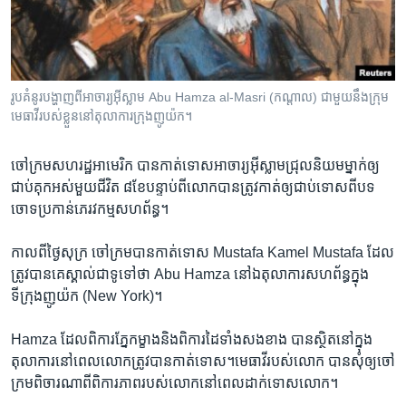
រចនា
សម្ព័ន្ធ​
Khmer English
រំលង​
និង​
បណ្តាញ​សង្គម
ចូល​
រូប​គំនូរ​បង្ហាញ​ពី​អាចារ្យ​អ៊ីស្លាម​ Abu Hamza al-Masri (កណ្តាល) ជាមួយ​នឹងក្រុម​
ទៅ​
មេធាវី​របស់​ខ្លួន​នៅ​តុលាការ​ក្រុង​ញូយ៉ក​។
កាន់​
ទំព័រ​
ភាសា
ចៅក្រម​សហរដ្ឋ​អាមេរិក ​បាន​កាត់​ទោសអាចារ្យ​អ៊ីស្លាម​ជ្រុល​និយម​ម្នាក់​ឲ្យ​
ស្វែង​
ជាប់​គុក​អស់​មួយ​ជីវិត ​៨​ខែ​បន្ទាប់​ពី​លោក​បាន​ត្រូវ​កាត់​ឲ្យ​ជាប់​ទោស​ពី​បទ​
រក
ចោទ​ប្រកាន់​ភេរវកម្ម​សហព័ន្ធ។
កាល​ពី​ថ្ងៃ​សុក្រ ​ចៅក្រម​បាន​កាត់​ទោស Mustafa Kamel Mustafa ​ដែល​
ត្រូវ​បានគេស្គាល់​ជា​ទូទៅ​ថា Abu Hamza ​នៅ​ឯតុលាការ​សហព័ន្ធ​ក្នុង​
ទីក្រុង​ញូយ៉ក (New York)។
Hamza ​ដែល​ពិការ​ភ្នែក​ម្ខាង​និង​ពិការ​ដៃ​ទាំង​សងខាង​ ​បាន​ស្ថិត​នៅ​ក្នុង​
តុលាការ​នៅពេល​លោក​ត្រូវ​បាន​កាត់ទោស។​មេធាវី​របស់​លោក ​បានសុំ​ឲ្យ​ចៅ
ក្រម​ពិចារណា​ពី​ពិការ​ភាពរបស់​លោក​នៅពេល​ដាក់​ទោស​លោក។