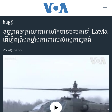
ភ្ជាប់​
ទៅ​
គេហទំព័រ​
វីដេអូខ្លី
កម្ពុជា
ទាក់ទង
ឧទ្ធម្ភាគចក្រយោធាអាមេរិកបានចុះចតនៅ Latvia
រំលង​
អន្តរជាតិ
ដើម្បីពង្រឹងកម្លាំងការពាររបស់អង្គការអូតង់
និង​
អាមេរិក
ចូល​
25 កុម្ភៈ 2022
ទៅ​​
ចិន
ទំព័រ​
ហេឡូវីអូអេ
ព័ត៌មាន​​
តែ​
កម្ពុជាច្នៃប្រតិដ្ឋ
ម្តង
ព្រឹត្តិការណ៍ព័ត៌មាន
រំលង​
និង​
ទូរទស្សន៍ / វីដេអូ​
ចូល​
វិទ្យុ / ផតខាសថ៍
ទៅ​
ទំព័រ​
កម្មវិធីទាំងអស់
No media source currently available