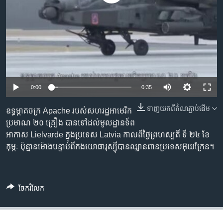
រចនា
សម្ព័ន្ធ​
Khmer English
រំលង​
និង​
បណ្តាញ​សង្គម
ចូល​
ទៅ​
កាន់​
ទំព័រ​
0:00
0:35
ភាសា
ស្វែង​
រក
ទាញ​យក​ពី​តំណភ្ជាប់​ដើម
ឧទ្ធម្ភាគចក្រ​ Apache របស់​សហរដ្ឋ​អាមេរិក​
ប្រមាណ ២០ គ្រឿង បាន​ទៅ​ដល់​មូលដ្ឋាន​ទ័ព​
អាកាស Lielvarde ក្នុង​ប្រទេស Latvia កាលពី​ថ្ងៃ​ព្រហស្បតិ៍ ទី ២៤ ខែ​
កុម្ភៈ ប៉ុន្មាន​ម៉ោង​បន្ទាប់​ពី​កង​យោធា​រុស្ស៊ី​បាន​ឈ្លានពាន​ប្រទេស​អ៊ុយក្រែន។
ចែករំលែក