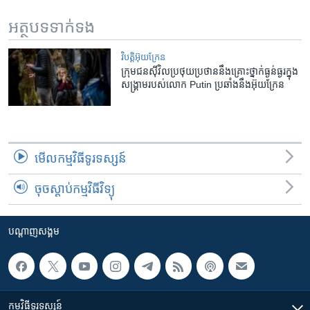
អត្ថបទ​ទាក់ទង
វិបត្តិអ៊ុយក្រែន
ក្រុម​ជន​ស៊ីវិល​​​​​​ប្រថុយ​ប្រថាន​នឹង​​​​គ្រោះថ្នាក់​​​​​​​​​​ធ្ងន់ធ្ងរ​ក្នុង​​​​
សង្គ្រាម​របស់​លោក Putin ប្រឆាំង​នឹង​​អ៊ុយក្រែន
មើល​កម្មវិធី​ទូរទស្សន៍
ចុចស្តាប់កម្មវិធីវិទ្យុ
បណ្តាញ​សង្គម
កម្មវិធី​ទូរទស្សន៍