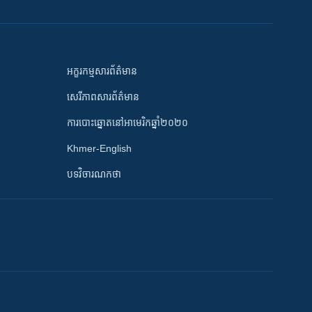
អក្ខរកម្មសារព័ត៌មាន
សេរីភាពសារព័ត៌មាន
ការបោះឆ្នោតនៅអាមេរិកឆ្នាំ២០២០
Khmer-English
បទវិចារណកថា