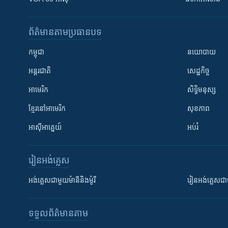
ព័ត៌មាន​តាមប្រធានបទ​
កម្ពុជា
នយោបាយ
អន្តរជាតិ
សេដ្ឋកិច្ច
អាមេរិក
សិទ្ធិមនុស្ស
ខ្មែរ​នៅអាមេរិក
សុខភាព
អាស៊ីអាគ្នេយ៍
អប់រំ
រៀន​​អង់គ្លេស
អង់គ្លេស​ជាមួយ​ម៉ានី​និង​ម៉ូរី
រៀន​​​​​​អង់គ្លេ
ទទួល​ព័ត៌មាន​តាម