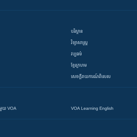
បរិស្ថាន
វិទ្យាសាស្រ្ត
វប្បធម៌
ខ្មែរក្រហម
សេចក្តីរាយការណ៍ពិសេស
ស​​ជាមួយ VOA
VOA Learning English