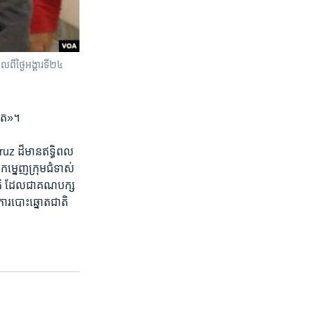
ីថ្ងៃអង្គារទី២៤
ូត‍»។
ruz ​ដ៏មានឥទ្ធិពល​
ក​ម្នេញ​ក្រុមជំទាស់​
ាតិ ​ដែលជា​គណបក្ស​
នការបោះឆ្នោត​ជាតិ