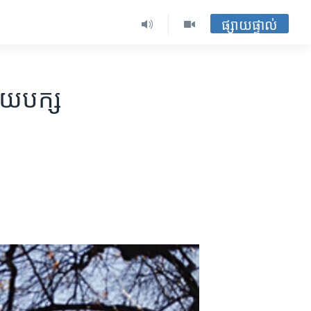
ផ្សាយផ្ទាល់
ាយបក្ស​