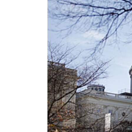
រចនា
សម្ព័ន្ធ​
រំលង​
និង​
ចូល​
ទៅ​
កាន់​
ទំព័រ​
ស្វែង​
រក