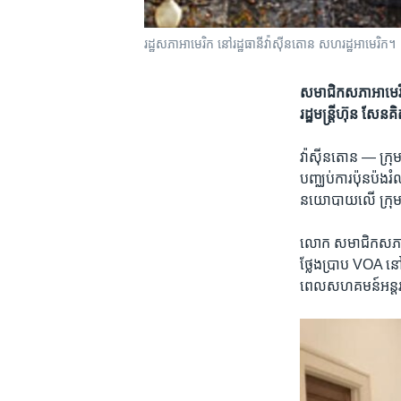
រដ្ឋសភាអាមេរិក នៅរដ្ឋធានី​វ៉ាស៊ីនតោន សហរដ្ឋ​អាមេរិក។
សមាជិក​សភា​អាមេរិកា
រដ្ឋមន្រ្តី​ហ៊ុន​ សែន​
វ៉ាស៊ីនតោន —
ក្រុ
បញ្ឈប់​ការប៉ុនប៉ង​
នយោបាយ​លើ ក្រុម​ប្
លោក ​សមាជិកសភា​ 
ថ្លែង​ប្រាប VOA នៅថ្
ពេល​សហគមន៍​អន្តរជ