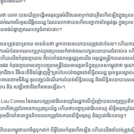
ម្ពុជា​ផងដែរ‍»។
​ថា​ លោក ​បាន​ឃើញ​ទង្វើ​អមនុស្សធម៌​ដ៏សែន​អាក្រក់​ជា​ច្រើន​កើត​ឡើង​ក្នុង​ប្រទេស
មាន​អំណាច​រឹបអូសដីធ្លី​ពលរដ្ឋ ​ដែល​លោក​ថា​បាន​កើត​បញ្ហា​កាន់តែ​ធ្ងន់ធ្ងរ ​ក្នុងប
ល​ចង់​បំផ្លាញ​គណបក្ស​ជំទាស់​នោះ។
នេះត្រូវ​ដោះស្រាយ​ មានន័យថា​ អ្នកទោស​នយោបាយ​ត្រូវដោះលែង។ ​ហើយការ
នការណ៍​ដែល​គណបក្ស​គ្រប់គ្រង​ប្រទេស​កំចាត់​គណបក្ស​នយោបាយ​ជំទាស់ទេ ​ហ
វ​ ហើយយើង​កំពុងព្យាយាម​ គឺ​រាប់ទាំង​ឯកអគ្គរដ្ឋ​ទូតយើង​ អនុរដ្ឋមន្ត្រី​ការបរទេស​យ
ង ​កំពុង​ព្យាយាម​បញ្ចុះ​បញ្ចូល​មន្ត្រី​ដែល​មាន​តួនាទី​ក្នុង​ប្រទេស​កម្ពុជា​ថា​ ចូរដកថយ​ 
ងទេ​ វិធីនេះ​គឺនឹង​បំផ្លាញអ្វីៗ​គ្រប់បែប​យ៉ាង​ដូចជាសិទ្ធិ​ពលរដ្ឋ​ ចូរទទួល​ស្គាល់​សិទ្
 ចូរគោរព​តាមនីតិរដ្ឋ​ ចូរបញ្ឈប់​ដំណើរការ​បំបាត់​សិទ្ធិពលរដ្ឋ​ និងសិទ្ធិ​នយោបា
ទារ ​និង ​សង្ឃឹមថា​នឹងកើត​មានឡើង‍»។
​Lou Correa ​នៃគណបក្ស​ប្រជាធិបតេយ្យ​នៃរដ្ឋកាលីហ្វ័រញ៉ាបាន​បញ្ចេញ​ប្រតិកម
ោក​គឺថាត្រូវតែ​មាន​ការប្រុង​ប្រយ័ត្ន ​ហើយ​ថា​បញ្ហា​ប្រជាធិបតេយ្យ សិទ្ធិមនុស្ស​ដែ
មេដឹកនាំ​នានាក្នុង​ពិភពលោក​ត្រូវតែ​គោរព​សិទ្ធិមនុស្ស ​និង​ប្រជាធិបតេយ្យ។
ាភិបាល​កម្ពុជា​យកចិត្ត​ទុកដាក់ ​ពីអ្វីដែល​កំពុងកើត​ឡើង ហើយ​យើងចាំ​បាច់ត្រូវ​ស៊ើ