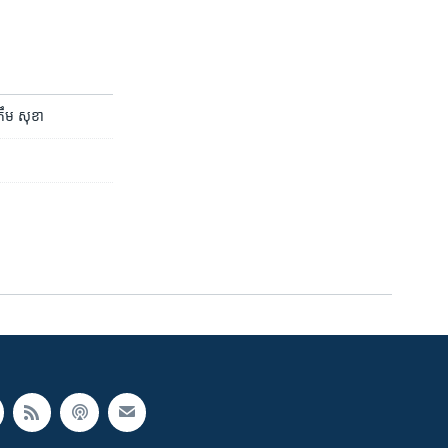
 ​កឹម សុខា