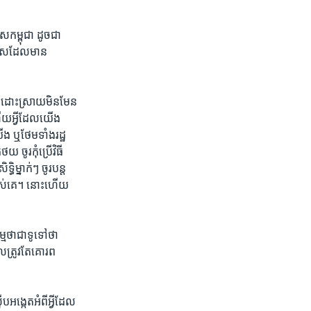
​កម្ពុជា​ ដូចជា​
្រទេស​ដែល​មាន
​ដោះស្រាយ​មិនមែន​
ើយអ្វី​ដែលយើង
ើង ​ឬថែមទាំង​រដ្ឋ
ចូរ​កុំ​ប្រើ​វិធី​
ធិម្នាក់ៗ​ ចូរបន្ត​
យ​របស់គេ។ នោះហើយ​
្មថា​ជាទូទៅ​ថា
លត្រូវតែ​គោរព ​
បអង្កេត​អំពីអ្វីដែល​