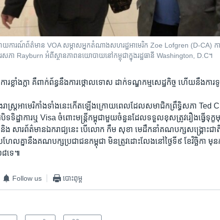
ាយការណ៍ព័ត៌មាន VOA សម្ភាសអ្នកតំណាងសហរដ្ឋអាមេរិក Zoe Lofgren (D-CA) កាលព
ភា Rayburn អំពីស្ថានភាពនយោបាយនៅកម្ពុជាក្នុងរដ្ឋធានី Washington, D.C។
ការ​ខ្លាំងក្លា ​គឺពាក់ព័ន្ធនឹង​ការថ្កោលទោស ​ដាក់ទណ្ឌកម្មសេដ្ឋកិច្ច ​ហើយនឹង​ការទ
ាងរាស្ត្រ​អាមេរិកាំង​ទាំងនេះ​កើតឡើង​ក្រោយពេល​ដែលសមាជិក​ព្រឹទ្ធិសភា ​Ted C
បិទទិដ្ឋាការឬ Visa ​ចំពោះ​មន្ត្រី​កម្ពុជា​មួយចំនួន​ដែលទទួល​ខុសត្រូវរឿង​ធ្វើទុក្ខមុ
ិល​ និង​ សារព័ត៌មាន​ឯករាជ្យនេះ​ បើលោក​ កឹម សុខា មេដឹកនាំ​គណបក្ស​សង្គ្រោះជ
ប្រហែលគ្នានឹង​គណបក្ស​ប្រជាជន​កម្ពុជា ​មិនត្រូវ​ដោះលែង​នៅថ្ងៃទី៩ ​ខែវិច្ឆិកា​ មុ
០១៨​ទេ៕
Follow us
បោះពុម្ព