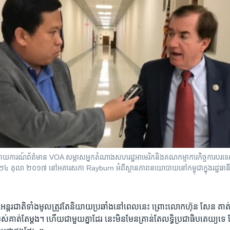
រាយការណ៍ព័ត៌មាន VOA សម្ភាសអ្នកតំណាងសហរដ្ឋអាមេរិកនិងគណកម្មាការកិច្ចការបរ
រទី២៤ តុលា ២០១៧ នៅអគារសភា Rayburn អំពីស្ថានភាពនយោបាយនៅកម្ពុជាក្នុងរដ្ឋធា
អន្តរជាតិ​ទាំងមូល​ត្រូវតែ​និយាយ​ប្រឆាំង​នៅពេលនេះ​ ព្រោះ​លោក​ហ៊ុន សែន ​គាត់​កំពុ
របស់​គាត់​តែម្តង។ ហើយ​ជាមួយគ្នា​ដែរ​ នេះមិនមែន​គ្រាន់តែ​លទ្ធិប្រជាធិបតេយ្យ​ទេ​ ដ