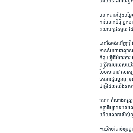
តែថែម​ទាំងពលរដ្ឋ​ក
លោក​បាន​ថ្លែងបន្ថែម
ការំលោភ​ដីធ្លី ​អ្នក
គណបក្ស​តែមួយ ​ដែ
​«យើងចង់​ឃើញរឿង​
មានន័យ​ថាជា​ស្ថា
កំពុង​ធ្វើគឺ​អំពាវនា
មន្ត្រី​ការបរទេស​យើងផ
បែប​សាហាវ ​លោកអ្នក​ដឹ
គោរព​រដ្ឋធម្មនុញ្ញ​
ជាអ្វីដែល​យើង​ទាម
លោក​ តំណាងរាស្ត្រ 
អត្ថាធិប្បាយ​របស់​ល
ហើយ​លោក​ស្នើសុំ​ឲ្យ
«យើងចាំ​បាច់ឲ្យ​រដ្ឋ