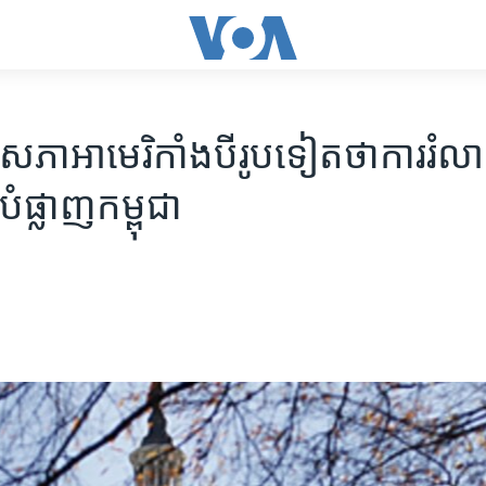
សភាអាមេរិកាំង​បីរូបទៀត​ថាការ​រំល
បំផ្លាញ​កម្ពុជា