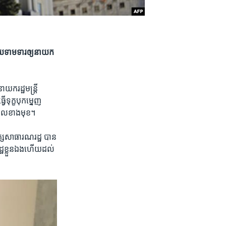
ើយ​ទាម​ទារ​ឲ្យ​នាយក
​រដ្ឋមន្ត្រី​
ុក្ខបុក​ម្នេញ​
ាពេល​ខាងមុខ។
ស​សាធារណរដ្ឋ​ បាន
ដ្ឋ​ខ្លួនឯង​ហើយ​ដល់​