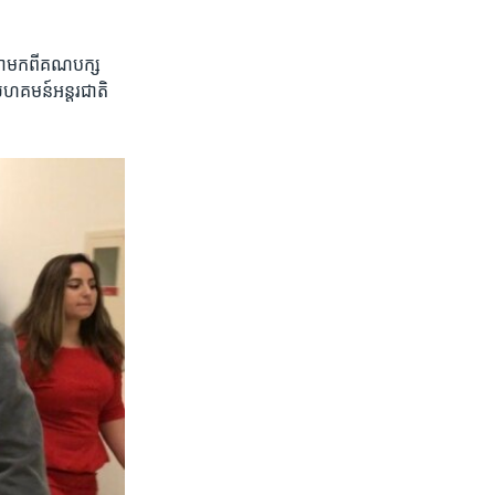
សភាមក​ពីគណបក្ស​
ហគមន៍​អន្តរជាតិ​