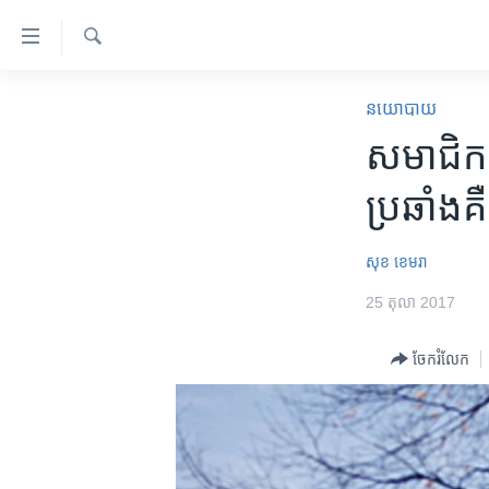
ភ្ជាប់​
ទៅ​
គេហទំព័រ​
ស្វែង​
កម្ពុជា
រក
នយោបាយ
ទាក់ទង
អន្តរជាតិ
សមាជិក​
រំលង​
និង​
អាមេរិក
ប្រឆាំង​គឺ
ចូល​
ចិន
ទៅ​​
ទំព័រ​
ហេឡូវីអូអេ
សុខ ខេមរា
ព័ត៌មាន​​
កម្ពុជាច្នៃប្រតិដ្ឋ
25 តុលា 2017
តែ​
ម្តង
ព្រឹត្តិការណ៍ព័ត៌មាន
ចែករំលែក
រំលង​
ទូរទស្សន៍ / វីដេអូ​
និង​
ចូល​
វិទ្យុ / ផតខាសថ៍
ទៅ​
កម្មវិធីទាំងអស់
ទំព័រ​