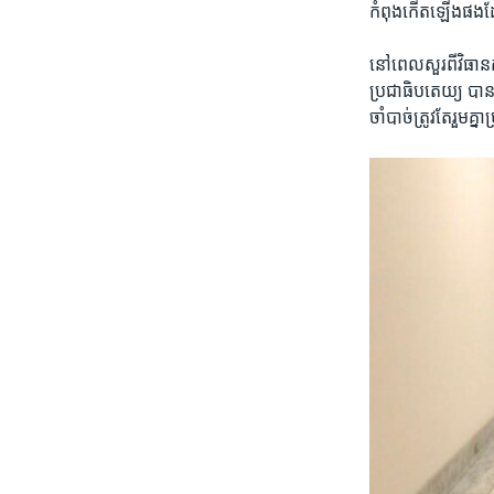
កំពុងកើត​ឡើងផង​ដ
នៅ​ពេល​សួរពី​វិធា
ប្រជាធិបតេយ្យ ​បាន
ចាំបាច់​ត្រូវតែ​រួមគ្