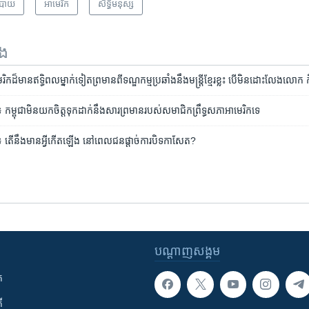
បាយ
អាមេរិក​
សិទ្ធិ​មនុស្ស
ទង
ក​ដ៏​មាន​ឥទ្ធិពល​ម្នាក់​ទៀត​ព្រមាន​ពី​ទណ្ឌកម្ម​ប្រឆាំង​នឹង​មន្ត្រី​ខ្មែរ​ខ្លះ​ បើ​មិន​ដោះលែង​លោក
៖ ​កម្ពុជា​មិន​យក​ចិត្ត​ទុក​ដាក់​នឹង​សារ​ព្រមាន​របស់​សមាជិក​ព្រឹទ្ធសភា​អាមេរិក​ទេ
ជា៖ តើ​នឹង​មាន​អ្វី​កើតឡើង​ នៅ​ពេល​ជន​ផ្ដាច់ការ​បិទ​កាសែត?
បណ្តាញ​សង្គម
ក
ី