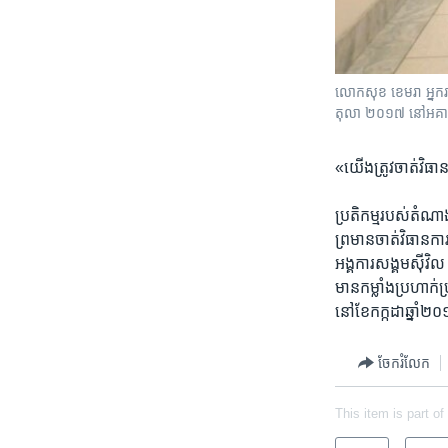
លោកសុខ ខេមរា អ្នករ
តុលា ២០១៧ នៅអគារស
«យើងត្រូវ​ចាត់វិធាន
ប្រតិកម្ម​របស់​តំណ
ព្រមាន​ចាត់វិធានការ​
អង្គការ​សង្គម​ស៊ីវ
មានកម្លាំង​ប្រហាក់​
នៅខែ​កក្កដាឆ្នាំ​២
ចែករំលែក
This item is part of