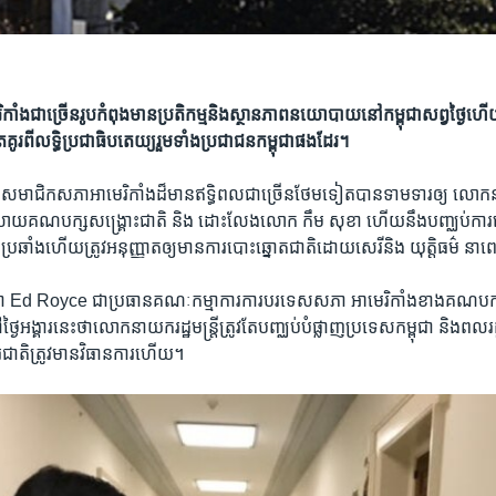
ំង​ជាច្រើន​រូប​កំពុង​​មាន​ប្រតិកម្ម​និង​​ស្ថានភាព​នយោបាយ​នៅ​កម្ពុជា​សព្វថ្ងៃហ
គិត​គូរ​ពី​លទ្ធិ​ប្រជាធិបតេយ្យ​រួម​ទាំង​ប្រជាជន​កម្ពុជា​ផង​ដែរ។
ម​សមាជិក​សភា​អាមេរិកាំង​ដ៏មានឥទ្ធិពល​ជាច្រើន​ថែមទៀត​បានទាម​ទារ​ឲ្យ លោក​នាយក
រំលាយ​គណបក្ស​សង្គ្រោះជាតិ ​និង ដោះលែង​លោក​ កឹម សុខា ហើយនឹង​បញ្ឈប់ការ​ធ្វើទ
រឆាំង​ហើយ​ត្រូវ​អនុញ្ញាត​ឲ្យមានការ​បោះឆ្នោតជាតិ​ដោយសេរី​និង យុត្តិធម៌ ន
Ed Royce ​ជាប្រធាន​គណៈកម្មាការ​ការបរទេស​សភា អាមេរិកាំង​ខាង​គណបក្
ងៃអង្គារ​នេះ​ថា​លោក​នាយក​រដ្ឋមន្ត្រី​ត្រូវតែ​បញ្ឈប់​បំផ្លាញ​ប្រទេស​កម្ពុជា​ និងពលរ
ាតិ​ត្រូវមាន​វិធានការ​ហើយ។