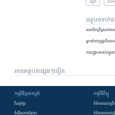
កម្ពុជា
នយោ
អត្ថបទ​ទាក់
សមាជិក​ព្រឹទ្ធសភា​អាមេរិ
អ្នក​នាំពាក្យ​រដ្ឋាភិបាល
ការ​បង្ក្រាប​របស់​កម្ពុ
អានអត្ថបទផ្សេងៗទៀត
កម្មវិធី​ទូរទស្សន៍
កម្មវិធី​វិទ្យុ
វីដេអូ​ខ្មែរ
ព័ត៌មាន​ពេល​ព្រឹ
វ៉ាស៊ីនតោន​ថ្ងៃ​នេះ
ព័ត៌មាន​​ពេល​រាត្រ