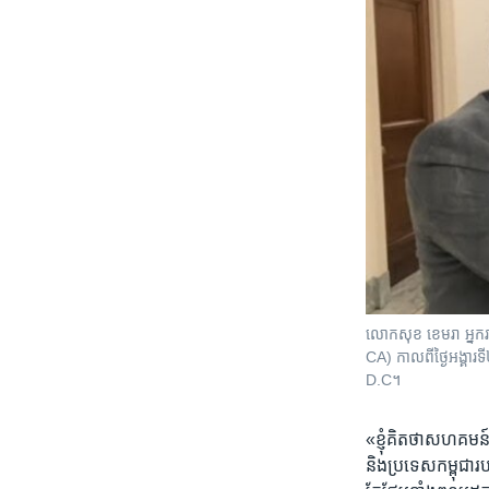
លោកសុខ ខេមរា អ្នក
CA) កាលពីថ្ងៃអង្គា
D.C។
«ខ្ញុំគិតថា​សហគមន៍​
និង​ប្រទេស​កម្ពុជា​