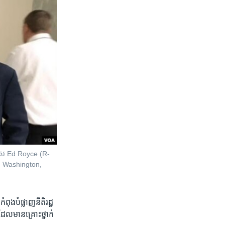
ទេស Ed Royce (R-
នី Washington,
ង​បំផ្លាញ​នីតិរដ្ឋ​
ែល​មាន​គ្រោះថ្នាក់​