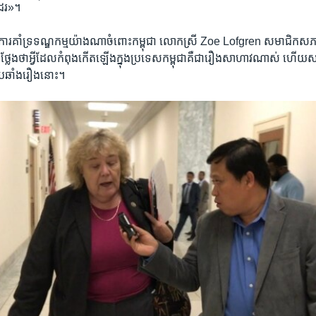
ែរ‍»។
នការ​គាំទ្រ​ទណ្ឌកម្ម​យ៉ាងណា​ចំពោះកម្ពុជា ​លោកស្រី​ Zoe Lofgren​ សមាជិក​
ថ្លែង​ថាអ្វីដែល​កំពុងកើតឡើង​ក្នុង​ប្រទេស​កម្ពុជា​គឺជារឿង​សាហាវណាស់​ ហើយ​ស
នា​ប្រឆាំង​រឿងនោះ។