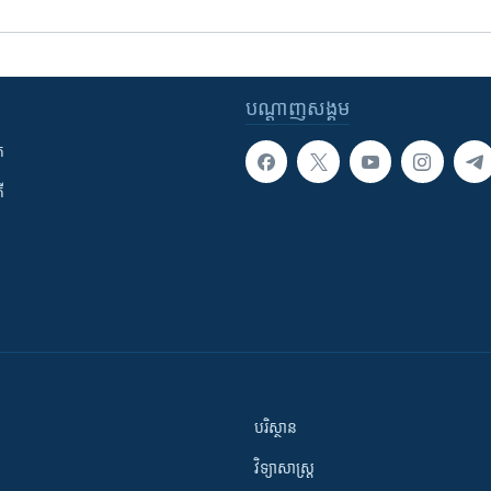
បណ្តាញ​សង្គម
ក
ី
បរិស្ថាន
វិទ្យាសាស្រ្ត