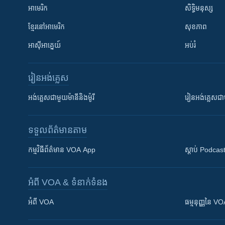
អាមេរិក
សិទ្ធិមនុស្ស
ខ្មែរ​នៅអាមេរិក
សុខភាព
អាស៊ីអាគ្នេយ៍
អប់រំ
រៀន​​អង់គ្លេស
អង់គ្លេស​ជាមួយ​ម៉ានី​និង​ម៉ូរី
រៀន​​​​​​អង់គ្លេ
ទទួល​ព័ត៌មាន​តាម
កម្មវិធី​ព័ត៌មាន VOA App
ស្តាប់ Podcas
អំពី​ VOA & ទំនាក់ទំនង
អំពី​ VOA
ធម្មនុញ្ញ​នៃ V