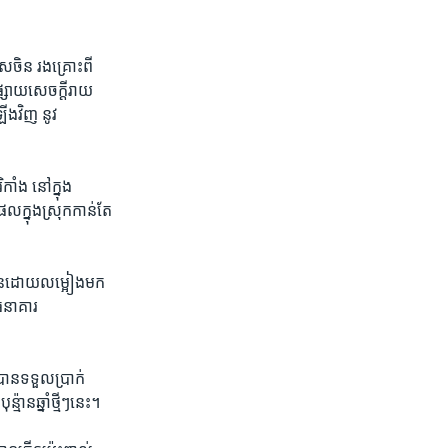
េស​ចិន​ រងគ្រោះ​ពី
ផ្សាយ​សេចក្ដី​រាយ
ើង​វិញ ​នូវ
ាំង ​នៅ​ក្នុង​
ក្នុង​ស្រុក​កាន់​តែ​
ចិន​ដោយ​លម្អៀង​មក​
​ ធនាគារ
ាន​ទទួល​ប្រាក់​
មាន​ឆ្នាំ​ថ្មី​ៗ​នេះ។