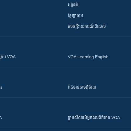
វប្បធម៌
ខ្មែរក្រហម
សេចក្តីរាយការណ៍ពិសេស
ស​​ជាមួយ VOA
VOA Learning English
ts
ព័ត៌មាន​តាម​អ៊ីមែល
OA
ក្រម​​​សីលធម៌​​​អ្នក​​​សារព័ត៌មាន VOA