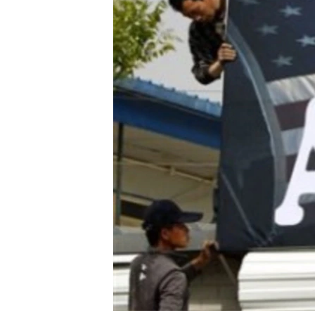
រចនា
សម្ព័ន្ធ​
រំលង​
និង​
ចូល​
ទៅ​
កាន់​
ទំព័រ​
ស្វែង​
រក