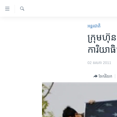
ភ្ជាប់​
ទៅ​
គេហទំព័រ​
ស្វែង​
កម្ពុជា
រក
អន្តរជាតិ
ទាក់ទង
អន្តរជាតិ
ក្រុមហ៊ុ
រំលង​
និង​
អាមេរិក
ការិយាធ
ចូល​
ចិន
ទៅ​​
ទំព័រ​
ហេឡូវីអូអេ
02 ឧសភា 2011
ព័ត៌មាន​​
កម្ពុជាច្នៃប្រតិដ្ឋ
តែ​
ចែករំលែក
ម្តង
ព្រឹត្តិការណ៍ព័ត៌មាន
រំលង​
ទូរទស្សន៍ / វីដេអូ​
និង​
ចូល​
វិទ្យុ / ផតខាសថ៍
ទៅ​
កម្មវិធីទាំងអស់
ទំព័រ​