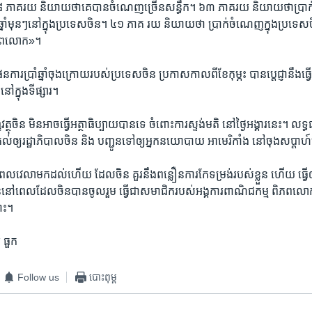
៨​ ភាគរយ​ និយាយ​ថា​គេ​បាន​ចំណេញ​ច្រើន​សន្ធឹក។ ៦៣​ ភាគរយ ​និយាយ​ថា​ប្រា
្នាំ​មុនៗ​នៅ​ក្នុង​ប្រទេស​ចិន។​ ៤១ ​ភាគ រយ​ និយាយ​ថា​ ប្រាក់​ចំណេញ​ក្នុង​ប្រទេស​
​ពិភព​លោក»។
នការ​ប្រាំ​ឆ្នាំ​ចុង​ក្រោយ​របស់​ប្រទេស​ចិន ​ប្រកាស​កាល​ពី​ខែ​កុម្ភះ​ បាន​ប្ដេជ្ញា​នឹង​ធ្វើ​
​ក្នុងទី​ផ្សារ។
ញ្ញវត្ថុ​ចិន ​មិន​អាច​ធ្វើ​អត្ថាធិប្បាយ​បាន​ទេ​ ចំពោះ​ការ​ស្ទង់មតិ ​នៅ​ថ្ងៃ​អង្គារ​នេះ។ លទ្
រគល់​ឲ្យ​រដ្ឋាភិបាល​ចិន និង បញ្ជូន​ទៅ​ឲ្យ​អ្នក​នយោបាយ​ អាមេរិកាំង​ នៅ​ចុង​សប្ដាហ
ពេល​វេលា​មក​ដល់​ហើយ​ ដែល​ចិន​ គួរ​នឹង​ពន្លឿន​ការ​កែ​ទម្រង់​របស់​ខ្លួន​ ហើយ​ ធ្វើ​ឲ្យ
ៅ​ពេល​ដែល​ចិន​បាន​ចូល​រួម​ ធ្វើ​ជា​សមាជិករបស់​អង្គការ​ពាណិជកម្ម​ ពិភព​លោក​
នោះ។
​ ធួក
Follow us
បោះពុម្ព