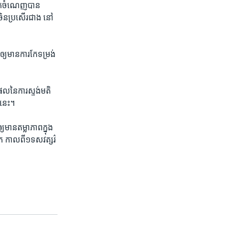
ក់​ចំណេញ​បាន​
ចិន​ប្រសើរ​ជាង​ នៅ​
ឲ្យ​មាន​ការ​កែ​ទម្រង់​
ធផល​នៃ​ការ​ស្ទង់​មតិ​
៍​នេះ។
​មាន​តម្លាភាព​ក្នុង​
 កាល​ពី​១​ទសវត្សរ៌​