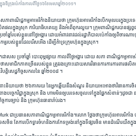
ក្នុង​ទីក្រុង​ប៉េកាំង​កាល​ពី​ថ្ងៃ​១៦​​ខែ​មេសា​​ឆ្នាំ​២០១១។
កាំង​សភា​ពាណិជ្ជកម្ម​អាមេរិកំាងនិយាយ​ថា​ ក្រុម​ហ៊ុន​អាមេរិកាំង​បើកមុខ​របរ​ក្នុង​ប្រទ
ិតផល​ក្នុង​ស្រុក ​ការិយាធិបតេយ្យ​ និង​អំពើ​ពុករលួយ។ ក្រុម​ពាណិជ្ជករ​បាន​ផ្សព្វ​
ាំ​ឆ្នាំ​របស់​ខ្លួន​នៅ​ថ្ងៃ​អង្គារ​ ដោយ​អំពាវ​នាវ​ដល់​រដ្ឋាភិបាល​ប៉េកាំង​ឲ្យពិចារណា​ឡ
ស់​ខ្លួន​ដែល​រើស​អើង​ ដើម្បី​គំា​ទ្រ​ក្រុមហ៊ុន​ក្នុង​ស្រុក។
ស​ស ​ប្រចាំឆ្នាំ​ បោះ​ពុម្ភ​ផ្សាយ​ កាល​ពី​ថ្ងៃ​អង្គារ​ ដោយ ​សភា ពា​ណិជ្ជកម្ម​អាមេរិក
ា​សមាជិក​ភាគ​ច្រើន​របស់​ខ្លួន​ ត្រូវរងគ្រោះ​ដោយ​សារវិធានការ​ការ​ការពារ​ផលិតផល​
ន​វិបត្ដិ​សេដ្ឋកិច្ច​សកល​នៃ​ ឆ្នាំ​២០០៨ ។
ះ​និយាយ​ថា​ ២៦​ភាគ​រយ ​នៃ​អ្នកឆ្លើយ​នឹង​សំណួរ ​និយាយ​អះអាង​ថា​វិធាន​ការ​
ខាង​បច្ចេកវិជ្ជា​ក្នុង​ស្រុក​ និង​ ហាម​មិន​ឲ្យ​បរទេស​ចូល​ទៅ​ក្នុង​ផ្នែក​សំខាន់​ៗ​ដូច​ជា
្ចការ​ច្បាប់​ និង​ ក្រុមហ៊ុន​ធានារ៉ាប់រង។
k​ ជាប្រធាន​សភា​ពាណិជ្ជកម្ម​អាមេរិកាំង។លោក ​ថ្លែង​ថា​ក្រុម​ហ៊ុន​អាមេរិកាំង​ ប
ចិន​ តែ​ការ​បើក​ទ្វារ​ចំហ​និង​ការ​កែ​ទម្រង់​នៅ​ក្នុង​ទីផ្សារ​ចិន ​មាន​ដំណើរ​យឺត​ក្នុង​បុន៉្