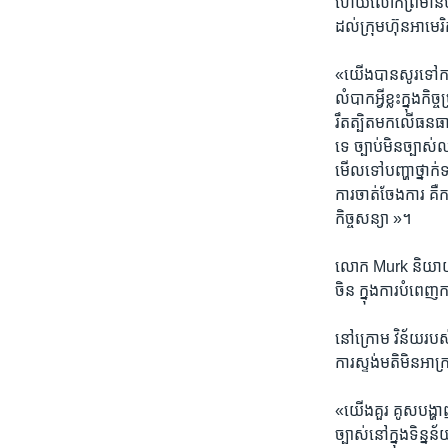
ហើយ​លោក​ព្រមាន​ថា ​
ដល់​ក្រុមហ៊ុនអាមេរិ
«យើង​បាន​សូរ​ទៅ​កាន់​ម
លំបាក​អ្វី​ខ្លះ​ក្នុង​
រឹតត្បិត​មក​លើ​ធនធា
ទេ ច្បាប់​មិន​ច្បាស់
មើល​ទៅ​បញ្ហា​ថ្នាក់​
ការ​ចាត់ចែង​ការ​ គឺ​ក
កិច្ចសន្យា »។
លោក​ Murk​ និយាយ​ថា ​
ចិន​ ក្នុង​ការ​បំពេញ
នៅ​ក្រោម ​វិន័យ​របស់
ការ​ស្ទង់​មតិ​មិន​អាក
«យើង​គួរ ​គូស​បង្ហាញ
ច្បាស់​នៅ​ក្នុង​ទិន្