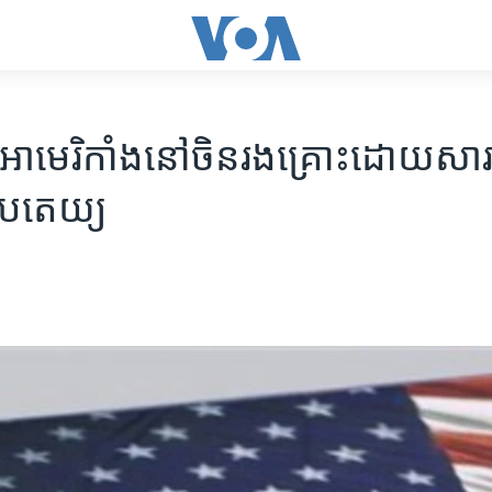
ន​អាមេរិកាំង​នៅ​ចិន​រងគ្រោះ​ដោយសារ
ិបតេយ្យ