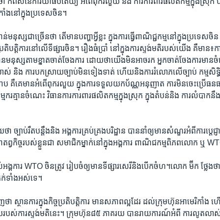
កំពស់​នៃ​ការិយាធិបតេយ្យ អំពើ​ពុករលួយ ​និង ការ​ការពារផលិតកម្ម​ក្នុង​ស្រុក​ បាន​
កាំង​នៅ​ក្នុង​ប្រទេសចិន។
នុស្ស​ជា​ច្រើន​ថា​ តើ​មាន​បញ្ហា​អ្វី​ខ្លះ​ ក្នុង​ការ​ធ្វើ​ពាណិជ្ជកម្ម​នៅ​ក្នុង​ប្រទេស​ច
កិច្ច​ប្រតិបត្ដិការ​នៅ​លើ​ទី​ផ្សារ​ចិន។ រឿង​ធំ​ប្រាំ​ នៅ​ក្នុង​ការ​ស្ទង់​មតិ​របស់​យើង​ គឺ​ម
ន​មនុស្ស​តាម​ខ្នាត​ចាត់​ចែង​ការ ដោយ​ថា​យើង​មិនអា​ច​រក​ អ្នក​ចាត់​ចែង​ការ​មាន
​លាស់ និង​ ការ​បក​ស្រាយ​ច្បាប់​មិន​ទៀង​ទាត់ ​ហើយ​និង​ការ​រំលោភ​លើ​ច្បាប់ ​កម្មសិទ្ធ
ទាប ​គឺ​គេ​មាន​អំពើ​ពុក​រលួយ ​ក្នុង​ការ​ទទួល​យក​ប័ណ្ណ​អនុញាត ការ​មិន​ចេះ​ប្រើ​ធនធាន
ម្មករ​គ្មាន​ចំណេះ​ វិធានការ​ការពារ​ផលិតកម្ម​ក្នុង​ស្រុក ​ក្នុង​តំបន់​និង​ ការ​លំបាក​នឹង
ច្បាប់​រឹតបន្ដឹង​និង​ អង្គការ​គ្រប់គ្រង​បរិដ្ឋាន ​បាន​នាំ​ឲ្យ​មាន​សំណួរ​អំពី​ការ​ប្ដេជ្ញ
​កាតព្វ​កិច្ច​របស់​ខ្លួន​ជា ​សមាជិក​ម្នាក់​នៅ​ក្នុង​អង្គការ​ ពាណិជកម្ម​ពិភពលោក ឬ 
អង្គការ​ WTO ​ចិន​ត្រូវ ​រៀបចំ​ឲ្យ​មាន​ទី​ផ្សារ​សេរីនិង​បើកចំហ។លោក​ ម៊ីក​ ថ្លែង​
្រក់​ទាំង​អស់​ទេ។
​ថា ​ស្ថាន​ការ​ក្នុង​កិច្ច​ប្រតិបត្ដិការ​ មាន​សភាពល្អ​ដែរ ​ដល់​ក្រុមហ៊ុន​អាមេរិកាំង
នន័យ​របស់​ការ​ស្ទង់​មតិ​នេះ។ ក្រុមហ៊ុន​៨៥​ ភាគ​រយ​ បាន​រាយការណ៍​អំពី​ ការ​លូតលាស់