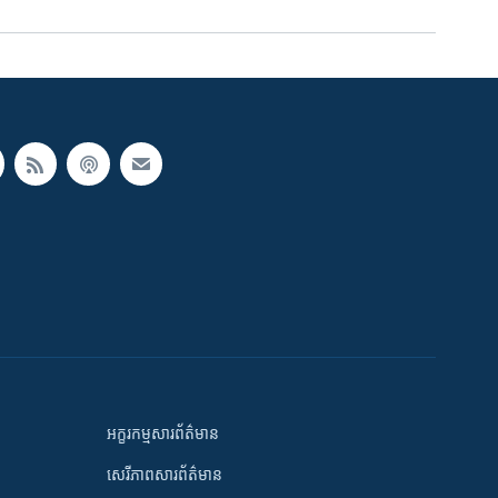
អក្ខរកម្មសារព័ត៌មាន
សេរីភាពសារព័ត៌មាន