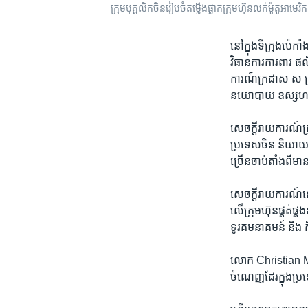
ក្រុម​បុគ្គលិក​ចិន​រៀបចំ​តម្លើង​ផ្លាក​ក្រុមហ៊ុន​លក់​ម៉ូតូ​អាមេរិក​
នៅ​ក្នុង​ទី​ក្រុង​ប៉េ
វិធានការ​ការ​ពារ​ ផល
ការណ៍​ក្រដាស​ ស ​ប្រច
នយោបាយ ​ឧស្សហកម្ម​រប
សេចក្ដីរាយការណ៍​ក្រដា
ប្រទេស​ចិន ​និយាយ​ថ
ច្រើន​ចាប់​តាំង​ពី​មា
សេចក្ដីរាយការណ៍​នោ
លើក្រុមហ៊ុន​ផ្គត់ផ្គង​
ទូរគមនាគមន៍​ និង​ កិច
លោក​ Christian ​Mur
ចំណេញ​ដែរ​ក្នុង​ប្រទេស​