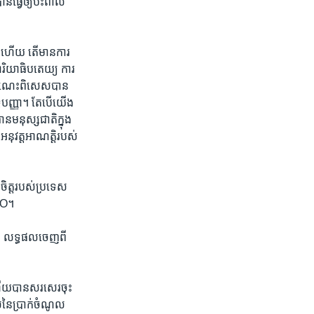
ធ្វើ​ឲ្យ​ប៉ះពាល់​
ិន​ ហើយ​ តើ​មាន​ការ​
ាន៖ការិយាធិបតេយ្យ ការ​
​ចំណេះ​ពិសេស​បាន​
ិ​បញ្ញា​។ តែ​បើ​យើង​
​មនុស្ស​ជាតិ​ក្នុង​
​អនុវត្ត​អាណត្ដិ​របស់​
ាចិត្ដ​របស់​ប្រទេស​
WTO។
ថា​ លទ្ធផល​ចេញ​ពី​
​ ហើយ​បាន​សរសេរ​ចុះ​
​នៃ​ប្រាក់​ចំណូល​