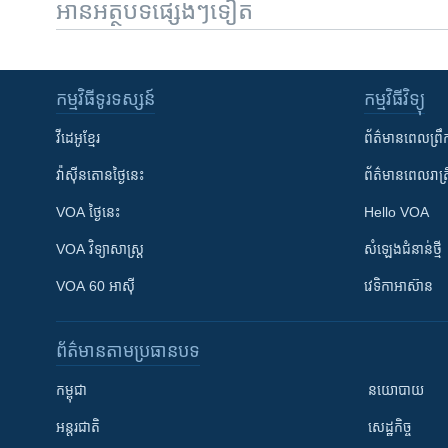
អានអត្ថបទផ្សេងៗទៀត
កម្មវិធី​ទូរទស្សន៍
កម្មវិធី​វិទ្យុ
វីដេអូ​ខ្មែរ
ព័ត៌មាន​ពេល​ព្រឹ
វ៉ាស៊ីនតោន​ថ្ងៃ​នេះ
ព័ត៌មាន​​ពេល​រាត្រ
VOA ថ្ងៃនេះ
Hello VOA
VOA ​វិទ្យាសាស្ត្រ
សំឡេង​ជំនាន់​ថ្មី
VOA 60 អាស៊ី
វេទិកា​អាស៊ាន
ព័ត៌មាន​តាមប្រធានបទ​
កម្ពុជា
នយោបាយ
អន្តរជាតិ
សេដ្ឋកិច្ច