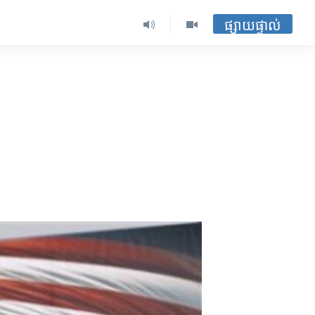
ផ្សាយផ្ទាល់
​