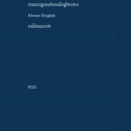
ការបោះឆ្នោតនៅអាមេរិកឆ្នាំ២០២០
Khmer-English
បទវិចារណកថា
RSS