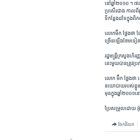
នៅ​ឆ្នាំ​២០១០ ។ ៧
ប្រសើរ​ជាង​ កាល​ពី​ឆ
ទី​កន្លែង​ដទៃ​ក្នុង
លោក​ម៊ីក ​ថ្លែង​ថា​ ផែ
ច្រើន​ឡើង​ថែម​ទៀត​នៅ
រដ្ឋមន្ដ្រី​ក្រសួង​ហិរ
នេះ​មួយ​បាន​ត្រូវ​ប្
លោក ​ម៊ីក​ ថ្លែង​ថា​ 
នយោបាយ​របស់​ខ្លួនន
មុនក្នុង​ឆ្នាំ២០០១​
ប្រែ​សម្រួល​ដោយ អ៊ូ
ចែករំលែក