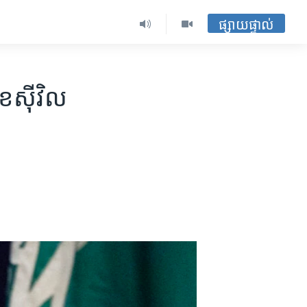
ផ្សាយផ្ទាល់
ខ​ស៊ីវិល​