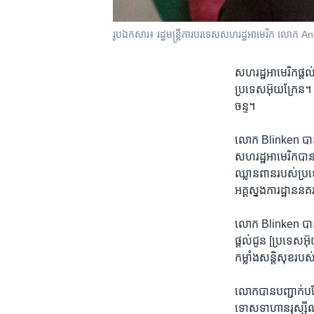
រូបឯកសារ៖ រដ្ឋមន្ត្រី​ការបរទេស​សហរដ្ឋ​អាមេរិក លោក An
សហរដ្ឋ​អាមេរិក​ផ្ដល់
ប្រទេស​អ៊ុយក្រែន។ ន
ចន្ទ។
លោក Blinken បាន​និ
សហរដ្ឋ​អាមេរិក​បាន​ផ
ឈ្លានពាន​របស់​ប្រទេ
អគ្គស្នងការដ្ឋាន​នគ
លោក Blinken បាន​ន
ផ្ដល់​ជូន [ប្រទេស​អ៊
កម្លាំង​សន្តិសុខ​រប
លោក​បាន​បញ្ជាក់​បន្ថែ
ទោស​ទាហាន​រុស្ស៊ី​