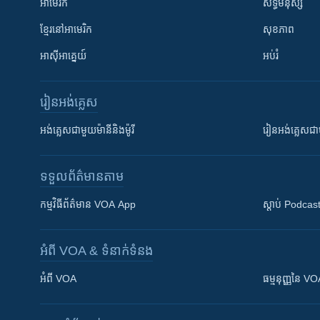
អាមេរិក
សិទ្ធិមនុស្ស
ខ្មែរ​នៅអាមេរិក
សុខភាព
អាស៊ីអាគ្នេយ៍
អប់រំ
រៀន​​អង់គ្លេស
អង់គ្លេស​ជាមួយ​ម៉ានី​និង​ម៉ូរី
រៀន​​​​​​អង់គ្លេ
ទទួល​ព័ត៌មាន​តាម
កម្មវិធី​ព័ត៌មាន VOA App
ស្តាប់ Podcas
អំពី​ VOA & ទំនាក់ទំនង
អំពី​ VOA
ធម្មនុញ្ញ​នៃ V