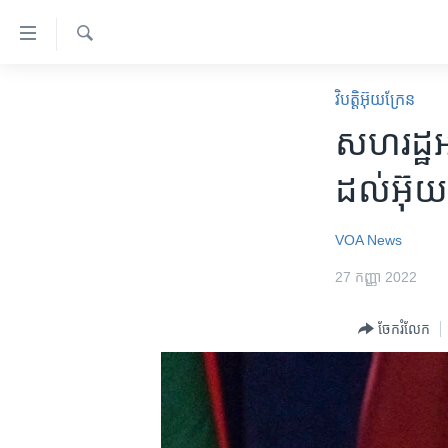
ភ្ជាប់​
ទៅ​
គេហទំព័រ​
ស្វែង​
កម្ពុជា
រក
វិបត្តិអ៊ុយក្រែន
ទាក់ទង
អន្តរជាតិ
សហរដ្ឋ​អា
រំលង​
និង​
អាមេរិក
ដល់​អ៊ុយ
ចូល​
ចិន
ទៅ​​
ទំព័រ​
ហេឡូវីអូអេ
VOA News
ព័ត៌មាន​​
កម្ពុជាច្នៃប្រតិដ្ឋ
27 កញ្ញា 2022
តែ​
ម្តង
ព្រឹត្តិការណ៍ព័ត៌មាន
ចែករំលែក
រំលង​
ទូរទស្សន៍ / វីដេអូ​
និង​
ចូល​
វិទ្យុ / ផតខាសថ៍
ទៅ​
កម្មវិធីទាំងអស់
ទំព័រ​