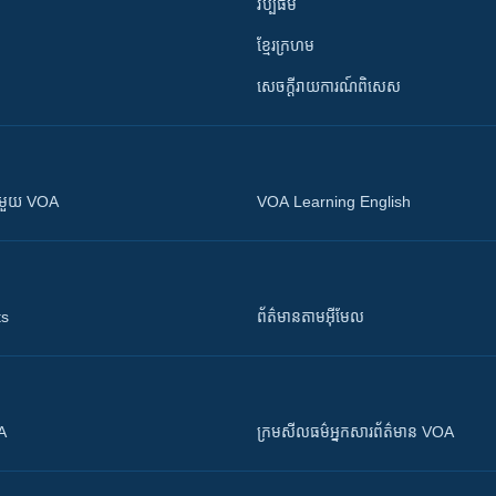
វប្បធម៌
ខ្មែរក្រហម
សេចក្តីរាយការណ៍ពិសេស
ស​​ជាមួយ VOA
VOA Learning English
ts
ព័ត៌មាន​តាម​អ៊ីមែល
OA
ក្រម​​​សីលធម៌​​​អ្នក​​​សារព័ត៌មាន VOA