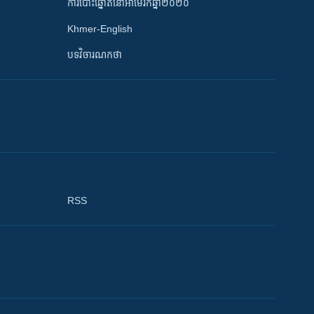
ការបោះឆ្នោតនៅអាមេរិកឆ្នាំ២០២០
Khmer-English
បទវិចារណកថា
RSS