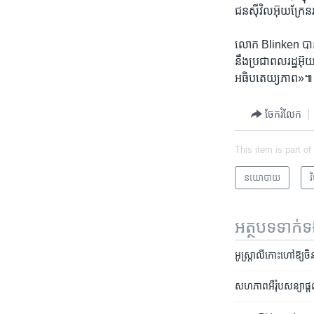
ជន​ស៊ីវិល​អ៊ុយក្រែន​រា
លោក Blinken បាន​
នឹង​ប្រជាពលរដ្ឋ​អ៊ុ
អធិបតេយ្យភាព»៕
ចែករំលែក
This item is part of
នយោបាយ
វ
អត្ថបទ​ទាក់
អូស្រ្តាលី​កោះហៅ​ឱ្យ​ចិ
សហភាព​អឺរ៉ុប​សន្យា​ផ្ដល