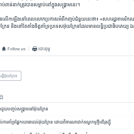
ប់​ពាន់​នាក់​ត្រូវ​បាន​សម្លាប់​នៅ​ក្នុង​សង្គ្រាម​នេះ។
លើកឡើង​នៅ​ពេល​លោក​ប្រកាស​អំពី​កញ្ចប់​ជំនួយ​នេះ​ថា៖ «សហរដ្ឋ​អាមេរិក​ឈ
យក្រែន និង​នៅតែ​តាំងចិត្ត​គាំទ្រ​ប្រទេស​អ៊ុយក្រែន​ដែល​មាន​លទ្ធិ​ប្រជាធិបតេយ្យ 
Follow us
បោះពុម្ព
ិបត្តិអ៊ុយក្រែន
ទង
ន​ជួយ​បញ្ចប់​សង្រ្គាម​នៅ​អ៊ុយក្រែន
់​ការ​គាំទ្រ​ផ្នែក​យោធា​ដល់​អ៊ុយក្រែន ដោយ​ពិចារណា​ដាក់​ទណ្ឌកម្ម​ថ្មី​លើ​រុស្ស៊ី