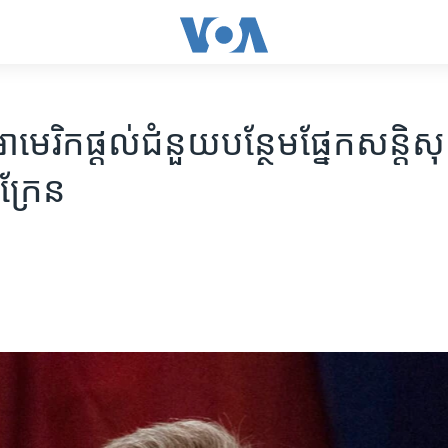
មេរិក​ផ្ដល់​ជំនួយ​បន្ថែម​ផ្នែក​សន្តិសុ
ក្រែន