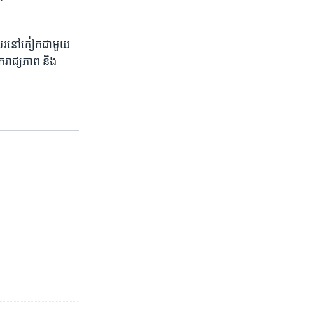
រ​នៅ​កៀក​ជាមួយ​
ឯករាជ្យភាព និង​