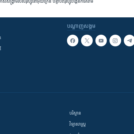
្រាម​របស់​រុស្ស៊ី​នៅ​អ៊ុយក្រែន បន្ទាប់ពី​រុស្ស៊ី​បង្កើន​ការ​គំរាម
បណ្តាញ​សង្គម
ក
ី
បរិស្ថាន
វិទ្យាសាស្រ្ត