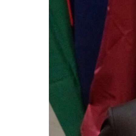
រចនា
សម្ព័ន្ធ​
រំលង​
និង​
ចូល​
ទៅ​
កាន់​
ទំព័រ​
ស្វែង​
រក