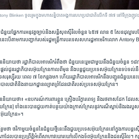
tony Blinken ចូលរួម​ក្នុង​មហាសន្និបាត​អង្គការ​សហប្រជាជាតិ​លើក​ទី ៧៧ នៅ​ទីក្រុង​ញូ
​ជំនួយ​ផ្នែក​ការ​អនុវត្ត​ច្បាប់​និង​សន្តិសុខ​ស៊ីវិល​ចំនួន ៤៥៧ លាន ៥ សែន​ដុល្លារ​ប
េះ​បើ​តាម​ការ​បញ្ជាក់​របស់​រដ្ឋមន្ត្រី​ការបរទេស​សហរដ្ឋ​អាមេរិក​លោក Antony B
យាយ​ថា រដ្ឋាភិបាល​អាមេរិក​រំពឹង​ថា ជំនួយ​នេះ​រួម​ជាមួយ​នឹង​ជំនួយ​ចំនួន ១៨៧
្ដល់​ជូន​រដ្ឋាភិបាល​អ៊ុយក្រែន​កាលពី​មុន នឹង​បន្ត​ជួយ​ប្រទេស​អ៊ុយក្រែន​ទប់ទល់​នឹង
ស​រុស្ស៊ី​រយៈពេល ៧ ខែ​កន្លង​មក ហើយ​រដ្ឋាភិបាល​អាមេរិក​នឹង​បញ្ជូន​ជំនួយ​នេះ​ដ
របាល​ជាតិ​និង​នាយកដ្ឋាន​ល្បាត​ព្រំដែន​ជាតិ​របស់​ប្រទេស​អ៊ុយក្រែន។
ិយាយ​ថា៖ «ឧបករណ៍​ការពារ​ខ្លួន គ្រឿង​បរិក្ខារ​ពេទ្យ និង​រថពាស​ដែក ដែល​សហ
ុយក្រែន] ទាំង​នេះ​បាន​ជួយ​កាត់​បន្ថយ​យ៉ាង​ក្រាស់ក្រែល​នូវ​ករណី​ស្លាប់​និង​រង​របួស
ស់​អ៊ុយក្រែន»។
ម​ថា ថវិកា​មួយ​ចំនួន​នៃ​ជំនួយ​ថ្មី​នេះ​នឹង​ជួយ​ប្រទេស​អ៊ុយក្រែន​នៅ​ក្នុង​ការ​បន្ត​ស
ណា​ដែល​បាន​ប្រព្រឹត្តិ​អំពើ​សាហាវ​ឃោរឃៅ​លើ​កងទ័ព​អ៊ុយក្រែន​និង​ជន​ស៊ីវិល។ កន