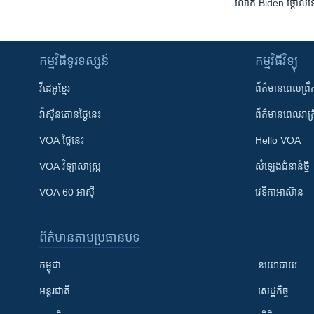
លោក Biden ថ្កោលទោស​សង្គ
កម្មវិធី​ទូរទស្សន៍
កម្មវិធី​វិទ្យុ
វីដេអូ​ខ្មែរ
ព័ត៌មាន​ពេល​ព្រឹ
វ៉ាស៊ីនតោន​ថ្ងៃ​នេះ
ព័ត៌មាន​​ពេល​រាត្រ
VOA ថ្ងៃនេះ
Hello VOA
VOA ​វិទ្យាសាស្ត្រ
សំឡេង​ជំនាន់​ថ្មី
VOA 60 អាស៊ី
វេទិកា​អាស៊ាន
ព័ត៌មាន​តាមប្រធានបទ​
កម្ពុជា
នយោបាយ
អន្តរជាតិ
សេដ្ឋកិច្ច