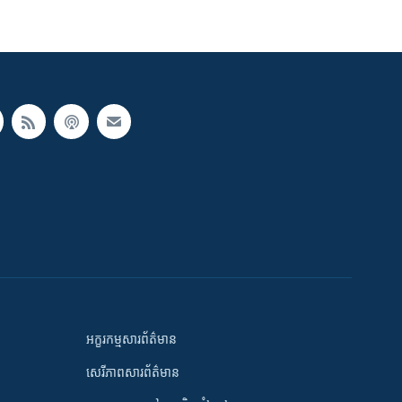
អក្ខរកម្មសារព័ត៌មាន
សេរីភាពសារព័ត៌មាន