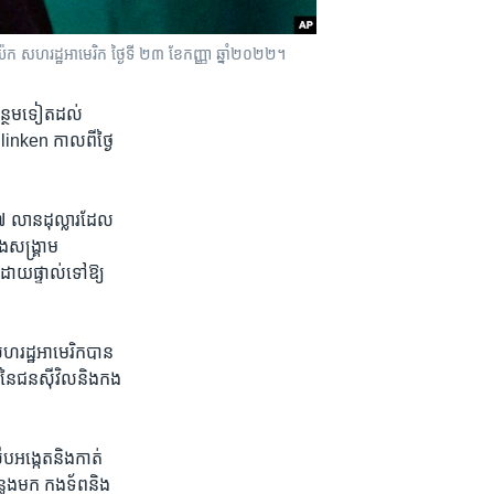
វយ៉ក សហរដ្ឋ​អាមេរិក ថ្ងៃទី ២៣ ខែកញ្ញា ឆ្នាំ២០២២។
ន្ថែម​ទៀត​ដល់​
linken កាលពី​ថ្ងៃ​
 លាន​ដុល្លារ​ដែល​
​សង្គ្រាម​
ោយ​ផ្ទាល់​ទៅ​ឱ្យ​
រដ្ឋ​អាមេរិក​បាន​
​នៃ​ជន​ស៊ីវិល​និង​កង​
៊ើបអង្កេត​និង​កាត់
្លង​មក កងទ័ព​និង​