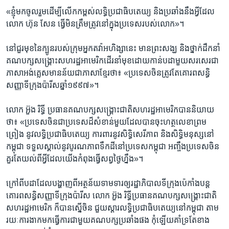
«ខ្ញុំ​មក​ចូល​រួម​ដើម្បី​លើក​កម្ពស់​លទ្ធិ​ប្រជាធិបតេយ្យ និង​ប្រឆាំង​នឹង​អ្វី​ដែល​
លោក ហ៊ុន សែន ធ្វើ​មិន​ត្រឹម​ត្រូវ​នៅ​ក្នុង​ប្រទេស​របស់​លោក»។
នៅ​ជួរមុខនៃ​ក្បូន​របស់​ក្រុម​អ្នក​តវ៉ាអហិង្សា​នេះ​ មាន​ព្រះ​សង្ឃ និង​ថ្នាក់​ដឹក​នាំ​
គណ​បក្ស​សង្គ្រោះ​សហរដ្ឋ​អាមេរិកដើរ​នាំ​មុខ​ដោយ​កាន់​បដា​មួយសរសេរ​ជា​
ភាសា​អង់គ្លេស​មាន​ន័យ​ជា​ភាសា​ខ្មែរថា៖ «ប្រទេស​ចិន​ត្រូវ​តែ​គោរពសន្ធិ​
សញ្ញា​ទីក្រុង​ប៉ារីស​ឆ្នាំ១៩៩៧»។
លោក អ៊ួង រិទ្ធី ប្រធាន​គណបក្ស​សង្គ្រោះ​ជាតិសហរដ្ឋ​អាមេរិក​បាន​និយាយ​
ថា៖ «ប្រទេស​ចិន​ជា​ប្រទេស​ដ៏​សំខាន់​មួយ​ដែល​បាន​ចុះ​ហត្ថលេខា​ព្រម
ព្រៀង​ នូវ​លទ្ធិ​ប្រជាធិបតេយ្យ ការ​ពារ​នូវ​សិទ្ធិ​សេរី​ភាព និង​សិទ្ធិ​មនុស្ស​នៅ​
កម្ពុជា ទទួល​ស្គាល់​នូវ​បូរណភាព​ទឹក​ដី​នៅ​ប្រទេស​កម្ពុជា អញ្ចឹង​ប្រទេស​ចិន​
គួរ​តែ​យល់​ពី​អ្វី​ដែល​យើង​កំពុង​ធ្វើ​សព្វ​ថ្ងៃ​ហ្នឹង»។​
ក្រៅ​ពី​បដា​ដែល​បង្ហាញ​ពី​អត្ថន័យទាម​ទារ​ឲ្យ​រដ្ឋាភិបាល​ទីក្រុង​ប៉េកាំង​បន្ត​
គោរព​សន្ធិ​សញ្ញា​ទីក្រុង​ប៉ារីស លោក អ៊ួង​ រិទ្ធី​ប្រធាន​គណបក្ស​សង្គ្រោះ​ជាតិ​
សហរដ្ឋ​អាមេរិក ក៏​បាន​ស្នើ​ចិន ជួយ​ស្ដារ​លទ្ធិ​ប្រជាធិបតេយ្យ​នៅ​កម្ពុជា តាម​
រយៈ​ការ​ងាក​មក​ធ្វើ​ការ​ជា​មួយ​គណបក្ស​ប្រឆាំង​ផង កុំឡើយ​គាំទ្រ​តែ​ខាង​