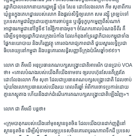
រដ្ឋាភិបាល​លោក​នាយករដ្ឋមន្ត្រី ហ៊ុន សែន ដោះ​លែង​លោក កឹម សុខា​ពី​ការ​
ឃុំ​ខ្លួន​ក្នុង​គេហដ្ឋាន​របស់​លោក និង​ផ្ដល់​សិទ្ធិ​ឲ្យ​លោក សម រង្ស៊ី ត្រឡប់​ទៅ​
ប្រទេស​កម្ពុជា​វិញ​ដោយ​គ្មាន​ការ​ចាប់ខ្លួន ឬ​ធ្វើ​ទុក្ខ​បុក​ម្នេញ​ពី​សំណាក់​
អាជ្ញាធរ​កម្ពុជា​នៅ​ថ្ងៃទី៩ ខែ​វិច្ឆិកា​ខាង​មុខ។ ចំណែក​គោល​បំណង​ទី​ពីរ​ គឺ​
ដើម្បី​ទទូច​ឲ្យ​រដ្ឋាភិបាល​ក្រុង​ប៉េកាំង ​ដែល​កំពុងគាំទ្រ​រដ្ឋាភិបាល​កម្ពុជា​ទាំង​
ផ្នែក​នយោបាយ និង​ហិរញ្ញវត្ថុ គោរព​ឯករាជ្យ​ភាព​ជាតិ ​ជួយស្ដារ​លទ្ធិ​ប្រជា
ធិបតេយ្យ​នៅ​កម្ពុជា និង​បន្ត​គោរព​សន្ធិ​សញ្ញា​ទីក្រុង​ប៉ារីស​ឆ្នាំ​១៩៩១។
លោក ជា គឹមលី អនុ​ប្រធាន​គណបក្ស​សង្គ្រោះ​ជាតិ​អាមេរិក បាន​ប្រាប់ VOA
ថា៖ «គោល​បំណង​របស់​យើង​គឺ​យើង​ទាម​ទារ ឲ្យ​របប​ហ៊ុន​សែន​គឺ​ត្រូវ​តែ​
ដោះ​លែង​លោក កឹម​ សុខា ដែល​ជា​ប្រធាន​គណបក្ស​សង្គ្រោះ​ជាតិ ដែលចាប់​
ឃុំ​ឃាំង​លោក​ប្រធាន​របស់​យើង​រយៈពេល​ពីរ​ឆ្នាំ អំពី​ការ​ចោទ​ប្រកាន់​ដោយ​
គ្មានភស្តុតាង ហើយ​នឹង​ដាក់​ដំណើរ​ការ​គណបក្ស​សង្គ្រោះ​ជាតិ​ឡើង​វិញ​»។
លោក ជា គឹមលី ​បន្ត​ថា៖
«ក្រុម​បាតុករ​របស់​យើង​នៅ​មុខ​ស្ថាន​ទូត​ចិន​ ដែល​យើង​បាន​ដាក់​ញត្តិ​នៅ​
ស្ថាន​ទូត​ចិន ដើម្បី​សុំ​ទាម​ទារ​ឲ្យ​ប្រទេស​ចិន​គោរព​បូរណភាព​ទឹក​ដី ប្រទេស​