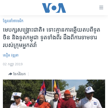
ភ្ជាប់​
ទៅ​
គេហទំព័រ​
ខ្មែរ​នៅ​អាមេរិក
កម្ពុជា
ទាក់ទង
មេ​បក្ស​សង្គ្រោះ​ជាតិ​៖ ទោះ​គ្មាន​ការ​​ឆ្លើយ​តប​ពី​ទូត​
រំលង​
អន្តរជាតិ
ចិន និង​​ទូត​កម្ពុជា ទូត​ទាំង​ពីរ​ ​ដឹង​ពី​ការ​ទាម​ទារ​
និង​
អាមេរិក
របស់​ក្រុម​អ្នក​តវ៉ា
ចូល​
ទៅ​​
ចិន
សឿន វឌ្ឍនា
ទំព័រ​
ហេឡូវីអូអេ
ព័ត៌មាន​​
02 កញ្ញា 2019
តែ​
កម្ពុជាច្នៃប្រតិដ្ឋ
ម្តង
ចែករំលែក
ព្រឹត្តិការណ៍ព័ត៌មាន
រំលង​
និង​
ទូរទស្សន៍ / វីដេអូ​
ចូល​
វិទ្យុ / ផតខាសថ៍
ទៅ​
ទំព័រ​
កម្មវិធីទាំងអស់