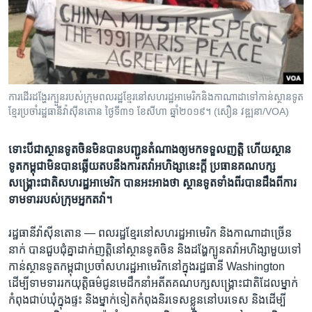
រចនា
សម្ព័ន្ធ​
Khmer English
រំលង​
និង​
បណ្តាញ​សង្គម
ចូល​
ទៅ​
ការដើរដង្ហែរក្បួនរបស់ក្រុមពលរដ្ឋខ្មែរនៅសហរដ្ឋអាមេរិកនិងកាណាដាទៅកាន់ស្ថានទូត
កាន់​
ខ្មែរប្រចាំរដ្ឋធានីវ៉ាសុីនតោន ថ្ងៃទី៣១ ខែសីហា ឆ្នាំ២០១៩។ (សឿន វឌ្ឍនា/VOA)
ទំព័រ​
ភាសា
ស្វែង​
ទោះ​បី​ជា​ស្ថាន​ទូត​ចិន​មិន​បាន​បញ្ជូន​តំណាង​ឲ្យ​មក​ទទួល​ញត្តិ ហើយ​ស្ថាន​
រក
ទូត​កម្ពុជា​មិន​បាន​ឆ្លើយ​តប​​នឹង​ការ​តវ៉ា​អហិង្សា​នេះ​ក្ដី ប្រធាន​គណបក្ស​
សង្គ្រោះ​ជាតិ​សហរដ្ឋ​អាមេរិក​ បាន​អះអាង​ថា ស្ថាន​ទូត​ទាំង​ពីរ​បាន​ដឹង​ពី​ការ​
ទាម​ទារ​របស់​ក្រុម​អ្នក​តវ៉ា។​​
រដ្ឋធានី​វ៉ាស៊ីនតោន —
ពល​រដ្ឋ​ខ្មែរ​នៅ​សហរដ្ឋ​អាមេរិក​ និង​កាណាដា​ច្រើន​
នាក់ បាន​ជួប​ជុំ​គ្នា​ដាក់​ញត្តិ​នៅ​ស្ថានទូត​ចិន និងដង្ហែ​ក្បូនតវ៉ា​អហិង្សា​មួយ​ទៅ​
កាន់​ស្ថាន​ទូត​កម្ពុជា​ប្រចាំ​សហរដ្ឋ​អាមេរិក​នៅ​ក្នុង​រដ្ឋ​ធានី Washington
ដើម្បី​ទាម​ទាររក​យុត្តិធម៌​ជូន​មេ​ដឹក​នាំ​អតីត​គណបក្ស​សង្គ្រោះ​ជាតិ​ដែល​ម្នាក់​
កំពុង​ជាប់​ឃុំ​ក្នុង​ផ្ទះ និង​ម្នាក់​ទៀត​កំពុងនិរទេស​ខ្លួន​នៅ​បរទេស និង​ដើម្បី​