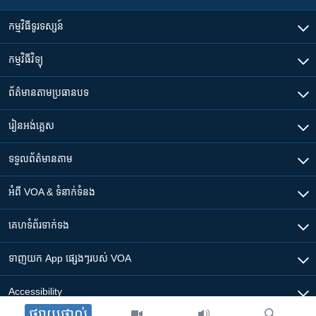
កម្មវិធី​ទូរទស្សន៍
កម្មវិធី​វិទ្យុ
ព័ត៌មាន​តាមប្រធានបទ​
រៀន​​អង់គ្លេស
ទទួល​ព័ត៌មាន​តាម
អំពី​ VOA & ទំនាក់ទំនង
គេហទំព័រ​​ទាក់ទង
ទាញយក​ App ផ្សេងៗ​របស់​ VOA
Accessibility
ផ្សាយផ្ទាល់