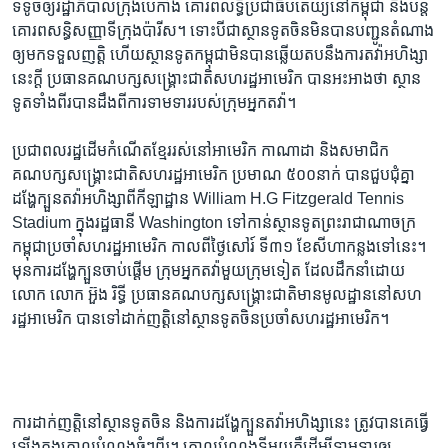
ទទូច​ឲ្យ​រដ្ឋាភិបាល​ក្រុង​ប៉េកាំង​ គោរព​លទ្ធិប្រជាធិបតេយ្យ​នៅ​កម្ពុជា និង​បន្ត​
គោរព​សន្ធិ​សញ្ញា​ទីក្រុង​ប៉ារីស។ ទោះ​បី​ជា​ស្ថាន​ទូត​ចិន​មិន​បាន​បញ្ជូន​តំណាង​
ឲ្យ​មក​ទទួល​ញត្តិ ហើយ​ស្ថាន​ទូត​កម្ពុជា​មិន​បាន​ឆ្លើយ​តបនឹង​ការ​តវ៉ា​អហិង្សា​
នេះ​ក្ដី ប្រធាន​គណបក្ស​សង្គ្រោះ​ជាតិ​សហរដ្ឋ​អាមេរិក​ បាន​អះអាង​ថា ស្ថាន​
ទូត​ទាំង​ពីរ​បាន​ដឹង​ពី​ការ​ទាម​ទារ​របស់​ក្រុម​អ្នក​តវ៉ា។
ប្រជាពលរដ្ឋដើម​កំណើត​ខ្មែរ​រស់​នៅ​អាមេរិក ​កាណាដា និង​សមាជិក​
គណបក្ស​សង្គ្រោះ​ជាតិ​សហរដ្ឋ​អាមេរិក ប្រមាណ​ ៥០០​នាក់ បាន​ជួប​ជុំ​គ្នា​
ដង្ហែ​ក្បួន​តវ៉ា​អហិង្សា​ពី​កីឡាដ្ឋាន William H.G Fitzgerald Tennis
Stadium ក្នុង​រដ្ឋធានី Washington ទៅ​កាន់​ស្ថាន​ទូត​ព្រះរាជា​ណា​ចក្រ​
កម្ពុជា​ប្រចាំ​សហរដ្ឋអាមេរិក កាល​ពី​ថ្ងៃសៅរ៍ ទី៣១ ខែ​សីហា​កន្លង​ទៅ​នេះ។
មុន​ការ​ដង្ហែ​ក្បួន​ចាប់​ផ្ដើម​ ក្រុម​អ្នក​តវ៉ា​មួយ​ក្រុម​ទៀត​ ដែល​ដឹក​នាំ​ដោយ​
លោក លោក​ អ៊ួង រិទ្ធី ប្រធាន​គណបក្ស​សង្គ្រោះ​ជាតិ​មាន​មូលដ្ឋាន​នៅ​សហ
រដ្ឋ​អាមេរិក ​បាន​ទៅ​ដាក់​ញត្តិ​នៅ​ស្ថាន​ទូត​ចិន​ប្រចាំ​សហរដ្ឋ​អាមេរិក​។
ការ​ដាក់​ញត្តិ​នៅ​ស្ថាន​ទូតចិន​ និង​ការ​ដង្ហែ​ក្បួន​តវ៉ា​អហិង្សា​នេះ ​ត្រូវ​បាន​គេ​ធ្វើ​
ឡើង​ក្នុង​គោល​បំណង​ធំៗ​ពីរ។ គោល​បំណង​ទី​មួយគឺ​ដើម្បី​ទាមទារ​ឲ្យ​