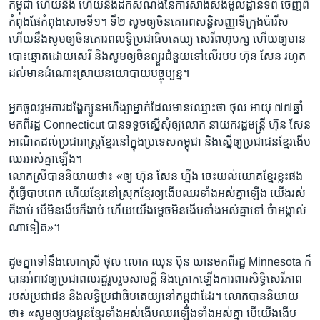
កម្ពុជា​ ហើយ​និង ហើយ​នឹង​ដក​សំណង់​នៃ​ការ​សាង​សង់មូលដ្ឋាន​ទ័ព ចេញពី​
កំពុង​ផែ​កំពុង​សោមទី១។ ទី២ សូម​ឲ្យ​ចិន​គោរព​សន្ធិ​សញ្ញា​ទី​ក្រុង​ប៉ារីស
ហើយ​នឹង​សូ​ម​ឲ្យ​ចិន​គោរព​លទ្ធិ​ប្រជាធិបតេយ្យ សេរី​ពហុបក្ស ហើយ​ឲ្យ​មាន​
បោះ​ឆ្នោត​ដោយ​សេរី​ និង​សូម​ឲ្យ​ចិន​ព្យួរ​ជំនួយ​ទៅ​លើ​របប​ ហ៊ុន​ សែន រហូត​
ដល់​មាន​ដំណោះ​ស្រាយ​នយោបាយ​បច្ចុប្បន្ន។
អ្នក​ចូល​រួម​ការ​ដង្ហែ​ក្បូន​អហិង្សា​ម្នាក់​ដែល​មានឈ្មោះ​ថា ថុល អាយុ ៧៧ឆ្នាំ
មក​ពី​រដ្ឋ Connecticut បាន​ទទូច​ស្នើ​សុំ​ឲ្យ​លោក នាយក​រដ្ឋមន្ត្រី​ ហ៊ុន សែន
អាណិត​ដល់​ប្រជារាស្ត្រ​ខ្មែរ​នៅ​ក្នុង​ប្រទេស​កម្ពុជា​ និង​ស្នើ​ឲ្យ​ប្រជាជនខ្មែរ​ងើប​
ឈរអស់​គ្នា​ឡើង។
លោកស្រី​បាន​និយាយ​ថា៖ «​ឲ្យ​ ហ៊ុន សែន​ ហ្នឹង ចេះ​យល់​យោគ​ខ្មែរ​ខ្លះ​ផង
កុំ​ធ្វើ​បាប​ពេក ហើយ​ខ្មែរនៅ​ស្រុក​ខ្មែរ​ឲ្យ​ងើប​ឈរ​ទាំង​អស់​គ្នា​ឡើង យើង​រស់​
ក៏​ងាប់ បើ​មិន​ងើប​ក៏​ងាប់​ ហើយ​យើង​ម្ដេច​មិន​ងើប​ទាំងអស់​គ្នា​ទៅ ចំា​អង្កាល់​
ណា​ទៀត»។
ដូចគ្នា​ទៅ​នឹង​លោក​ស្រី ថុល លោក ឈុន ប៊ុន​ ឃាន​មក​ពី​រដ្ឋ​ Minnesota ក៏​
បានអំពាវ​ឲ្យ​ប្រជាពលរដ្ឋ​រួបរួម​សាមគ្គី និង​ក្រោក​ឡើងការពារ​សិទ្ធិ​សេរីភាព​
របស់​ប្រជាជន និង​លទ្ធិ​ប្រជាធិបតេយ្យ​នៅ​កម្ពុជា​ដែរ។ លោក​បាន​និយាយ​
ថា៖ «សូម​ឲ្យ​បង​ប្អូន​ខ្មែរ​ទាំង​អស់​ងើប​ឈរ​ឡើង​ទាំង​អស់​គ្នា បើ​យើង​ងើប​