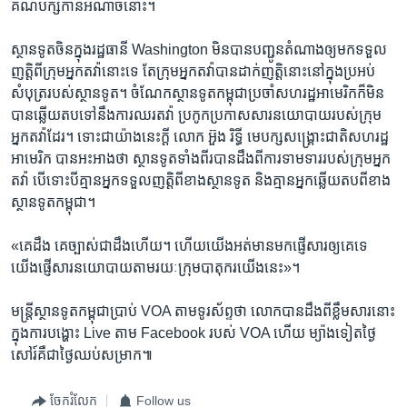
គណបក្ស​កាន់​អំណាច​នោះ។​
​ស្ថាន​ទូត​ចិន​ក្នុងរដ្ឋ​ធានី Washington មិន​បាន​បញ្ជូន​តំណាង​ឲ្យ​មក​ទទួល​
ញត្តិ​ពី​ក្រុម​អ្នក​តវ៉ា​នោះ​ទេ តែ​ក្រុម​អ្នក​តវ៉ា​បាន​ដាក់​ញត្តិ​នោះ​នៅ​ក្នុង​ប្រអប់​
សំបុត្រ​របស់​ស្ថានទូត។​ ចំណែក​ស្ថាន​ទូត​កម្ពុជា​ប្រចាំ​សហរដ្ឋ​អាមេរិក​ក៏មិន​
បាន​ឆ្លើយ​តប​ទៅ​នឹង​ការ​ឈរតវ៉ា​ ប្រកូក​ប្រកាស​សារ​នយោបាយរបស់ក្រុម​
អ្នក​តវ៉ា​ដែរ។ ទោះ​ជា​យ៉ាង​នេះ​ក្ដី​ លោក អ៊ួង រិទ្ធី​ មេ​បក្ស​សង្គ្រោះ​ជាតិ​សហរដ្ឋ​
អាមេរិក បាន​អះ​អាង​ថា​ ស្ថាន​ទូត​ទាំង​ពីរ​បាន​ដឹង​ពី​ការ​ទាម​ទារ​របស់​ក្រុមអ្នក​
តវ៉ា បើ​ទោះ​បី​គ្មាន​អ្នក​ទទួល​ញត្តិ​ពី​ខាង​ស្ថាន​ទូត និង​គ្មាន​អ្នក​ឆ្លើយ​តប​ពី​ខាង​
ស្ថាន​ទូត​កម្ពុជា។
«គេ​ដឹង​ គេ​ច្បាស់​ជា​ដឹង​ហើយ។ ហើយ​យើង​អត់​មាន​មក​ផ្ញើ​សារ​ឲ្យ​គេ​ទេ
យើង​ផ្ញើសារ​នយោបាយ​តាម​រយៈ​ក្រុម​បាតុករ​យើង​នេះ»។
មន្ត្រី​ស្ថាន​ទូត​កម្ពុជា​ប្រាប់ VOA តាម​ទូរស័ព្ទ​ថា លោក​បាន​ដឹង​ពីខ្លឹម​សារ​នោះ
ក្នុង​ការ​បង្ហោះ Live តាម Facebook របស់ VOA ហើយ ម្យ៉ាង​ទៀតថ្ងៃ​
សៅរ៍​គឺ​ជា​ថ្ងៃ​ឈប់​សម្រាក៕
ចែករំលែក
Follow us