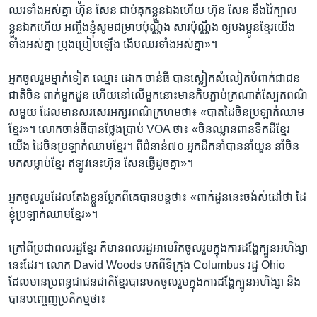
ឈរ​ទាំង​អស់​គ្នា ហ៊ុន​ សែន​ ជាប់​គុក​ខ្លួន​ឯង​ហើយ ហ៊ុន​ សែន​ នឹង​វ៉ៃ​ក្បាល​
ខ្លួន​ឯក​ហើយ អញ្ចឹង​ខ្ញុំ​សូម​ជម្រាប​ប៉ុណ្ណឹង សារ​ប៉ុណ្ណឹង​ ឲ្យ​បង​ប្អូន​ខ្មែរ​យើង​
ទាំង​អស់​គ្នា ប្រុង​ប្រៀប​ឡើង ងើប​ឈរ​ទាំង​អស់​គ្នា»។​
អ្នក​ចូល​រួម​ម្នាក់ទៀត​ ឈ្មោះ ដោក ចាន់ធី បាន​ស្លៀក​សំលៀក​បំពាក់​ជា​ជន​
ជាតិ​ចិន ពាក់​មួក​ដួន​ ហើយ​នៅ​លើ​មួក​នោះ​មាន​កិប​ភ្ជាប់​ក្រណាត់​ស្បែក​ពណ៌​
ស​មួយ​ ដែល​មាន​សរសេរ​អក្សរ​ពណ៌​ក្រហម​ថា៖ «​បាត​ដៃ​ចិន​ប្រឡាក់​ឈាម​
ខ្មែរ»។ លោក​ចាន់ធីបានថ្លែង​ប្រាប់ VOA ថា៖​ «ចិន​ឈ្លាន​ពាន​ទឹក​ដី​ខ្មែរ​
យើង​ ដៃ​ចិន​ប្រឡាក់​ឈាម​ខ្មែរ​។ ពី​ជំនាន់​៧០ អ្នក​ដឹក​នាំ​បាន​នាំ​យួន នាំ​ចិន​
មក​សម្លាប់​ខ្មែរ ឥឡូវ​នេះ​ហ៊ុន​ សែន​ធ្វើ​ដូចគ្នា»។
អ្នក​ចូល​រួម​ដែល​តែង​ខ្លួន​ប្លែក​ពី​គេបាន​បន្ត​ថា៖ «ពាក់​ដួន​នេះ​ចង់​សំដៅ​ថា ដៃ​
ខ្ញុំ​ប្រឡាក់​ឈាម​ខ្មែរ»។
ក្រៅពី​ប្រជាពលរដ្ឋ​ខ្មែរ ក៏​មាន​ពល​រដ្ឋ​អាមេរិក​ចូល​រួម​ក្នុង​ការ​ដង្ហែ​ក្បួន​អហិង្សា​
នេះ​ដែរ។ លោក David Woods មក​ពី​ទីក្រុង Columbus រដ្ឋ​ Ohio
ដែល​មាន​ប្រពន្ធ​ជាជន​ជាតិ​ខ្មែរ​បាន​មក​ចូល​រួម​ក្នុង​ការ​ដង្ហែ​ក្បូន​អហិង្សា និង
បាន​បញ្ចេញ​ប្រតិកម្ម​ថា​៖