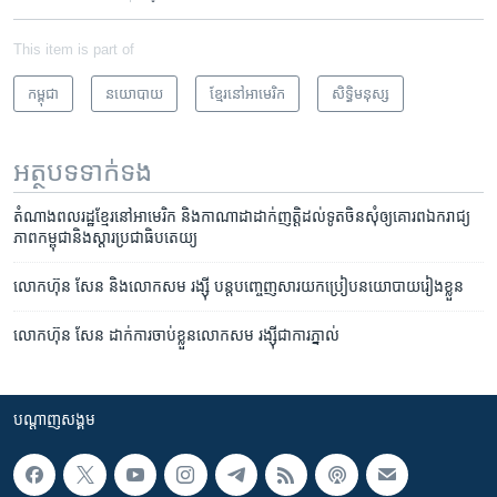
This item is part of
កម្ពុជា
នយោបាយ
ខ្មែរ​នៅ​អាមេរិក
សិទ្ធិ​មនុស្ស
អត្ថបទ​ទាក់ទង
តំណាង​ពលរដ្ឋ​ខ្មែរ​នៅ​អាមេរិក ​និង​កាណាដា​ដាក់​ញត្តិ​ដល់​ទូត​ចិន​សុំឲ្យ​គោរព​ឯករាជ្យ​
ភាព​កម្ពុជា​និង​ស្តារ​ប្រជាធិបតេយ្យ
លោក​ហ៊ុន សែន​ និង​លោក​សម រង្ស៊ី ​បន្ត​បញ្ចេញ​សារ​យក​ប្រៀប​នយោបាយ​រៀង​ខ្លួន
លោក​ហ៊ុន សែន​ ដាក់​ការ​ចាប់​ខ្លួន​លោក​សម រង្ស៊ី​ជា​ការ​ភ្នាល់
បណ្តាញ​សង្គម