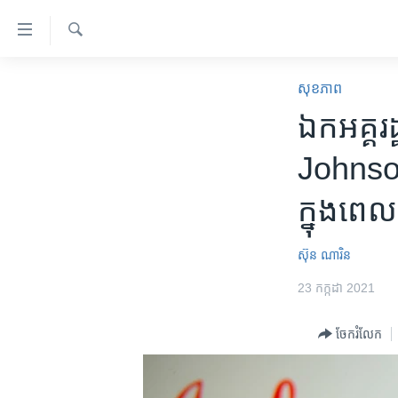
ភ្ជាប់​
ទៅ​
គេហទំព័រ​
ស្វែង​
កម្ពុជា
រក
សុខភាព
ទាក់ទង
អន្តរជាតិ
ឯកអគ្គរដ្
រំលង​
និង​
អាមេរិក
Johnson
ចូល​
ចិន
ទៅ​​
ក្នុង​ពេល
ទំព័រ​
ហេឡូវីអូអេ
ព័ត៌មាន​​
កម្ពុជាច្នៃប្រតិដ្ឋ
តែ​
ស៊ុន ណារិន
ម្តង
ព្រឹត្តិការណ៍ព័ត៌មាន
23 កក្កដា 2021
រំលង​
ទូរទស្សន៍ / វីដេអូ​
និង​
ចែករំលែក
ចូល​
វិទ្យុ / ផតខាសថ៍
ទៅ​
កម្មវិធីទាំងអស់
ទំព័រ​