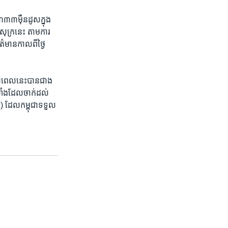
៣៣​ម៉ឺន​ដូស​ក្នុង​
សុក្រ​នេះ តាម​ការ​
៌មាន​កាល​ពី​ថ្ងៃ​
ដល់​ពេល​នេះ​បាន​ជាង​
ំង​ដែល​ចាក់​ដល់​
c) ដែល​កម្ពុជា​ទទួល​