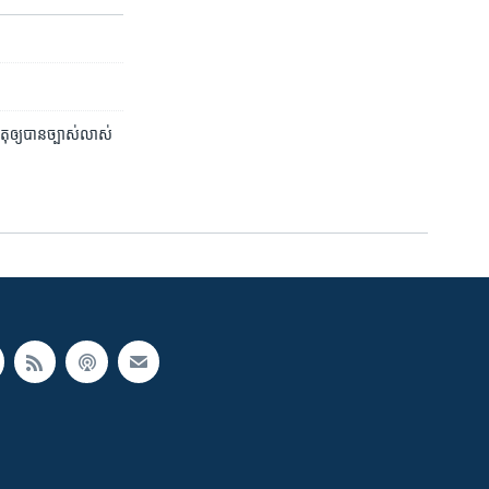
ុ​ឲ្យ​បាន​ច្បាស់​លាស់