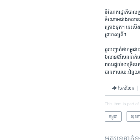
ចំណែក​រដ្ឋាភិបាល​ប្
ចំណោម​ជាង​១​លាន​ដូស​
គ្រោង​ទុក។ នេះ​បើ​តា
ព្រហស្បតិ៍។
គួរ​បញ្ជាក់​ថា​កម្ពុជ
៦​លាន​៥​សែន​នាក់​ហ
ពលរដ្ឋ​យ៉ាង​ច្រើន​ន
បាន​តាម​រយៈ​ជំនួយ​
ចែករំលែក
This item is part of
កម្ពុជា
សុខភ
អត្ថបទ​ទាក់