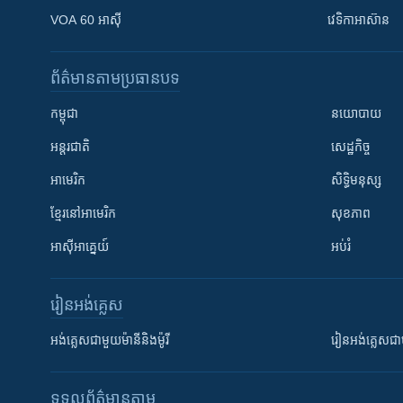
VOA 60 អាស៊ី
វេទិកា​អាស៊ាន
ព័ត៌មាន​តាមប្រធានបទ​
កម្ពុជា
នយោបាយ
អន្តរជាតិ
សេដ្ឋកិច្ច
អាមេរិក
សិទ្ធិមនុស្ស
ខ្មែរ​នៅអាមេរិក
សុខភាព
អាស៊ីអាគ្នេយ៍
អប់រំ
រៀន​​អង់គ្លេស
អង់គ្លេស​ជាមួយ​ម៉ានី​និង​ម៉ូរី
រៀន​​​​​​អង់គ្លេ
ទទួល​ព័ត៌មាន​តាម