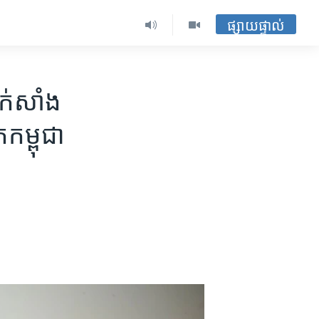
ផ្សាយផ្ទាល់
ក់​សាំង​
្ពុជា​