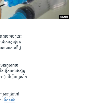
ុង​ពេល​ឆាប់ៗ​នេះ
ឯក​អគ្គ​រដ្ឋ​ទូត​
ស់​លោក​នៅ​ថ្ងៃ​
​លាន​ដូស​ដល់​
្វើ​ការ​យ៉ាង​ស្និទ្ធ​
ដើម្បី​បញ្ជូន​វ៉ាក់​
​ស្រាវជ្រាវ​នៅ​
​ ​
វ៉ាក់​សាំង