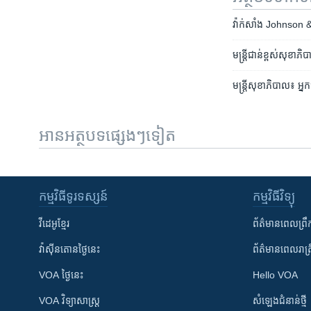
វ៉ាក់សាំង Johnson & Jo
មន្ត្រី​ជាន់ខ្ពស់​សុខាភ
មន្ត្រី​សុខាភិបាល៖ ​អ្
អានអត្ថបទផ្សេងៗទៀត
កម្មវិធី​ទូរទស្សន៍
កម្មវិធី​វិទ្យុ
វីដេអូ​ខ្មែរ
ព័ត៌មាន​ពេល​ព្រឹ
វ៉ាស៊ីនតោន​ថ្ងៃ​នេះ
ព័ត៌មាន​​ពេល​រាត្រ
VOA ថ្ងៃនេះ
Hello VOA
VOA ​វិទ្យាសាស្ត្រ
សំឡេង​ជំនាន់​ថ្មី