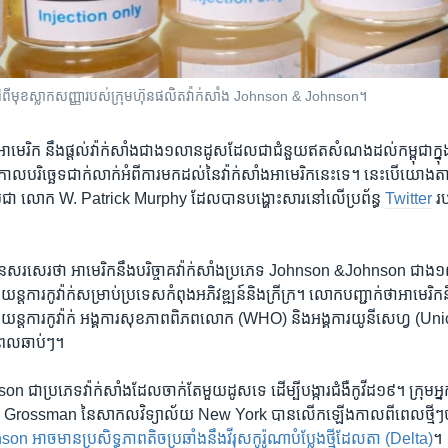
នៅ​ពី​មុខ​ស្លាកសញ្ញា​របស់​ក្រុមហ៊ុន​ផលិត​វ៉ាក់សាំង Johnson & Johnson។
ាមេរិក​ នឹង​ផ្តល់​វ៉ាក់​សាំង​ជាង១លាន​ដូស​ដែល​ជា​ជំនួយ​ឥត​សំណង​ដល់​កម្ពុជា​ក្ន
ក់​កាល​បរិច្ឆេទ​ជាក់លាក់​អំពី​ការ​មក​ដល់​នៃ​វ៉ាក់សាំង​អាមេរិក​នេះ​ទេ។ ​នេះ​បើ​យោង​តាម​
កម្ពុជា លោក W. Patrick Murphy ដែល​បាន​បង្ហោះ​សារ​នៅ​លើ​ប្រព័ន្ធ
Twitter
រប
សេរ​ថា​ អាមេរិក​នឹង​បរិច្ចាគ​វ៉ាក់​សាំង​ប្រភេទ ​Johnson &John​son ជាង​១
្ត​ការ​កូវ៉ាក់​សម្រាប់​ប្រទេស​កំពុង​អភិវឌ្ឍន៍​និង​ក្រីក្រ។ លោក​បញ្ជាក់​ថា​អាមេរិក​នឹង​ធ
យន្ត​ការ​កូវ៉ាក់ អង្គការ​សុខភាព​ពិភព​លោក (WHO) និង​អង្គ​ការ​យូនី​សេហ្វ (Unicef) 
ង​ពេល​ឆាប់ៗ។
ប្រភេទ​វ៉ាក់សាំង​ដែល​ចាក់​តែ​មួយ​ដូស​ទេ ដើម្បី​បង្ការ​ជំងឺ​កូវីដ​១៩។ ក្រុម​អ្នក
យ ​Grossman នៃ​សាកលវិទ្យាល័យ New York បាន​លើក​ឡើង​កាល​ពី​ពេល​ថ្មីៗ​ថា
ាច​មាន​ប្រសិទ្ធភាព​តិច​ប្រឆាំង​នឹង​វីរុស​កូរ៉ូណា​បំប្លែង​ថ្មី​ដែលតា ​(Delta)
។