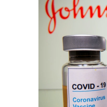
រចនា
សម្ព័ន្ធ​
រំលង​
និង​
ចូល​
ទៅ​
កាន់​
ទំព័រ​
ស្វែង​
រក