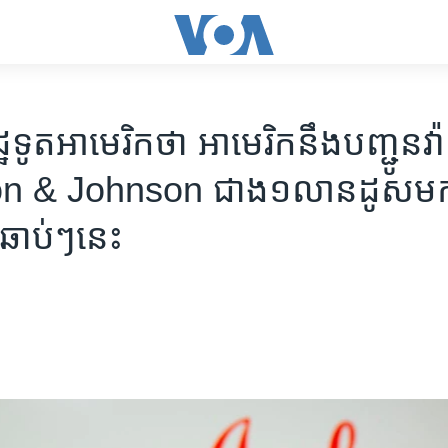
ឋទូត​អាមេរិក​ថា អាមេរិក​នឹង​បញ្ជូន​វ៉ា
 & Johnson ជាង​១លាន​ដូស​មក​កម
​ឆាប់ៗ​នេះ