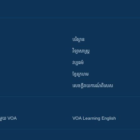
បរិស្ថាន
វិទ្យាសាស្រ្ត
វប្បធម៌
ខ្មែរក្រហម
សេចក្តីរាយការណ៍ពិសេស
ស​​ជាមួយ VOA
VOA Learning English