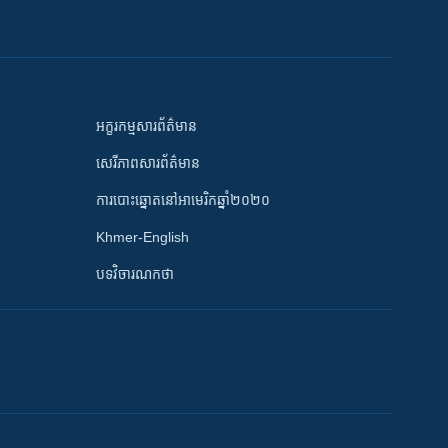
អក្ខរកម្មសារព័ត៌មាន
សេរីភាពសារព័ត៌មាន
ការបោះឆ្នោតនៅអាមេរិកឆ្នាំ២០២០
Khmer-English
បទវិចារណកថា