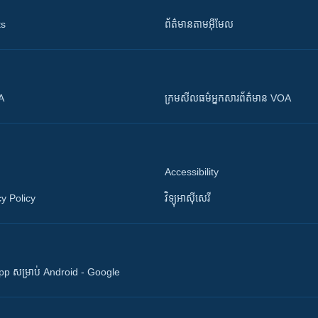
ts
ព័ត៌មាន​តាម​អ៊ីមែល
OA
ក្រម​​​សីលធម៌​​​អ្នក​​​សារព័ត៌មាន VOA
Accessibility
y Policy
វិទ្យុ​អាស៊ី​សេរី
 App សម្រាប់ Android - Google