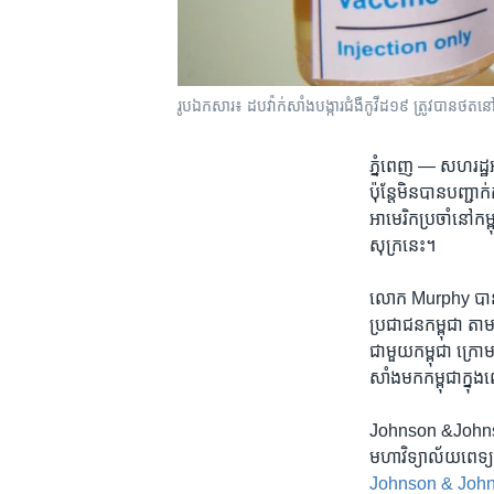
រូបឯកសារ៖ ដប​វ៉ាក់សាំង​បង្ការ​ជំងឺកូវីដ១៩ ត្រូវ​បានថត​
ភ្នំពេញ —
សហរដ្ឋ​អ
ប៉ុន្តែ​មិន​បាន​បញ្ជា
អាមេរិក​ប្រចាំ​នៅ​
សុក្រ​នេះ។​
លោក Murphy បាន​សរ
ប្រជាជន​កម្ពុជា តាម​យន
ជាមួយ​កម្ពុជា ក្រោម​
សាំង​មក​កម្ពុជា​ក្នុ
Johnson &Johnson ជា​
មហាវិទ្យាល័យ​ពេទ្
Johnson & Johnson អ