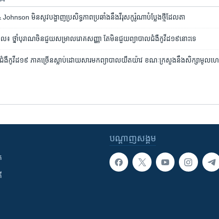
hnson មិន​សូវ​បង្ហាញ​ប្រសិទ្ធភាព​ប្រឆាំង​នឹង​វីរុស​កូរ៉ូណា​បំប្លែង​ថ្មី​ដែលតា
ិបាល៖ ​ថ្នាំ​បុរាណ​ចិន​ជួយ​សម្រាល​រោគ​សញ្ញា តែ​មិន​ជួយ​ព្យាបាល​ជំងឺ​កូវីដ​១៩​នោះ​ទេ
នក​ជំងឺ​កូវីដ​១៩ ភាគ​ច្រើន​ស្លាប់​ដោយ​សារ​មក​ព្យាបាល​យឺតយ៉ាវ ខណៈ​ក្រសួង​នឹង​សិក្សា​មូល​ហេត
បណ្តាញ​សង្គម
ក
ី