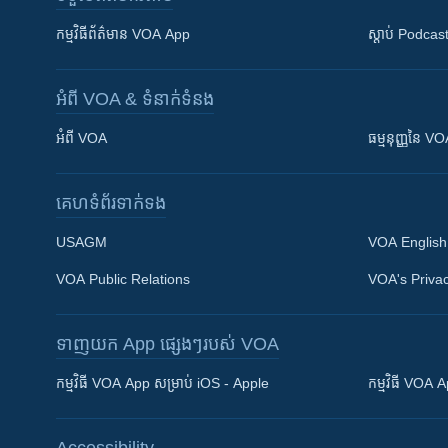
កម្មវិធី​ព័ត៌មាន VOA App
ស្តាប់ Podcas
អំពី​ VOA & ទំនាក់ទំនង
អំពី​ VOA
ធម្មនុញ្ញ​នៃ V
គេហទំព័រ​​ទាក់ទង
USAGM
VOA English
VOA Public Relations
VOA's Privac
ទាញយក​ App ផ្សេងៗ​របស់​ VOA
Khmer English
កម្មវិធី​ VOA App សម្រាប់ iOS - Apple
កម្មវិធី​ VOA
បណ្តាញ​សង្គម