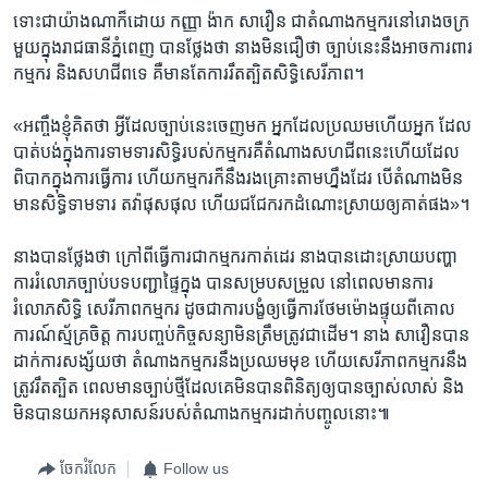
ទោះជា​យ៉ាងណា​ក៏ដោយ​ កញ្ញា​ ង៉ាក សាវឿន ​ជា​តំណាង​កម្មករ​នៅ​រោងចក្រ​
មួយ​ក្នុង​រាជធានី​ភ្នំពេញ​ បាន​ថ្លែង​ថា​ នាង​មិន​ជឿ​ថា ​ច្បាប់​នេះ​នឹង​អាច​ការពារ
កម្មករ ​និង​សហជីព​ទេ​ គឺមាន​តែ​ការ​រឹតត្បិត​សិទ្ធិ​សេរីភាព។​
«អញ្ចឹង​ខ្ញុំ​គិត​ថា អ្វី​ដែល​ច្បាប់​នេះ​ចេញ​មក​ អ្នក​ដែល​ប្រឈម​ហើយ​អ្នក​ ​ដែល​
បាត់បង់​ក្នុង​ការ​ទាមទារ​សិទ្ធិ​របស់​កម្មករ​គឺ​តំណាង​សហជីព​នេះហើយ​ដែល​
ពិបាក​ក្នុង​ការ​ធ្វើការ ​ហើយ​កម្មករ​ក៏​នឹងរង​គ្រោះ​តាម​ហ្នឹង​ដែរ បើ​តំណាង​មិន
មាន​សិទ្ធិ​ទាមទារ​ តវ៉ា​ផុសផុល ​ហើយ​ជជែក​រក​ដំណោះ​ស្រាយ​ឲ្យ​គាត់​ផង»។​
នាងបាន​ថ្លែង​ថា​ ​ក្រៅពី​ធ្វើការ​ជាកម្មករ​កាត់ដេរ​ ​នាង​បាន​ដោះស្រាយ​បញ្ហា​
ការ​រំលោភ​ច្បាប់​បទ​បញ្ជា​ផ្ទៃក្នុង ​បាន​សម្រប​សម្រួល ​នៅ​ពេល​មាន​ការ​
រំលោភ​សិទ្ធិ​ សេរីភាពកម្មករ ​ដូចជា​ការ​បង្ខំ​ឲ្យ​ធ្វើការ​ថែមម៉ោង​ផ្ទុយ​ពី​គោល​
ការណ៍​ស្ម័គ្រចិត្ត​ ការ​បញ្ចប់​កិច្ច​សន្យា​មិនត្រឹមត្រូវ​ជាដើម។​ ​នាង សាវឿន​បាន​
ដាក់​ការ​សង្ស័យ​ថា​ តំណាង​កម្មករ​នឹង​ប្រឈម​មុខ​ ហើយ​សេរីភាព​កម្មករ​នឹង​
ត្រូវ​រឹត​ត្បិត​ ពេលមាន​ច្បាប់ថ្មី​ដែល​គេ​មិន​បាន​ពិនិត្យ​ឲ្យ​បាន​ច្បាស់លាស់​ និង​
មិនបាន​យក​អនុសាសន៍​របស់​តំណាង​កម្មករ​ដាក់​បញ្ចូល​នោះ៕
ចែករំលែក
Follow us