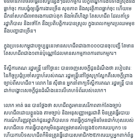
មិន​មាន​ភាព​ចរចា​ផ្តល់​សិទ្ធិផ្សេងៗ​ដល់​កម្មករ​ លក្ខខណ្ឌ​ការងារ​ទាំងស្រុង​នឹង​
ធ្លាក់ចុះ​ ការ​បង្ខំ​ឲ្យធ្វើ​ការងារ​ច្រើន​ សុខភាព ​និងសុវត្ថិភាព​ធ្លាក់ចុះ​ ហើយ​មេ​
ដឹកនាំ​សហជីព​អាច​រង​ការ​ជាប់គុក​ និង​អំពើ​ហិង្សា ​តែ​សហជីព ​ដែល​គាំទ្រ​
រដ្ឋាភិបាល​ និង​ថៅកែ​ នឹង​ប្រតិ​បត្តិការ​បាន​ស្រួល​ ក្នុង​ពេល​កម្មករ​ប្រឈម​មុខ​
នឹង​បញ្ហា​ជាច្រើន។​
ក្នុង​ប្រទេស​កម្ពុជាបច្ចុប្បន្ន​នេះ​មាន​សហជីព​ជាង​៣០០០បាន​ចុះបញ្ជី តែ​មាន​
តែ​សហជីព​ជាង​១​ពាន់​ប៉ុណ្ណោដែល​មាន​សកម្មភាព​ការពារ​កម្មករ។​
ទីស្តីការ​គណៈ​រដ្ឋមន្ត្រី​ នៅ​ថ្ងៃនេះ​ បានចេញ​សេចក្តីជូន​ដំណឹងថា​ ​របៀប​វារៈ​
នៃ​កិច្ច​ប្រជុំប្រចាំ​សប្តាហ៍​របស់​គណៈរដ្ឋមន្ត្រីនៅថ្ងៃសុក្រ​ស្អែក​គឺ​សេចក្តី​ព្រាង​
ច្បាប់ពី​សហជីព។ ​លោក ​ផៃ ស៊ីផាន ​អ្នក​នាំពាក្យ​ទីស្តីការ​គណៈ​រដ្ឋ​មន្ត្រី​ បាន​
ដាក់​បង្ហោះ​សេចក្តីជូន​ដំណឹង​នេះ​លើ​គេហទំព័រ​របស់​លោក។​
លោក ​អាត់ ធន ​បាន​ថ្លែង​ថា​ សហជីព​គួរ​មាន​សេរីភាព​តាក់តែង​ច្បាប់​
សហជីព​ដោយ​ខ្លួន​ឯង​ តាម​ច្បាប់​ និង​អនុសញ្ញា​អន្តរជាតិ​ មិន​ត្រូវ​ធ្វើ​របាយ​
ការណ៍​ហិរញ្ញ​វត្ថុ​ដាក់​ជូន​រដ្ឋាភិបាល​ទេ ​ការ​ធ្វើ​កូដកម្ម​មិនមែន​ជាកំហុស​របស់​
សហជីព​ទេ​ ការ​ធ្វើ​បាតុកម្ម​មិន​គួរ​តម្រូវ​មាន​សំឡេង​៥០ភាគរយ​បូក​១​ ទេ​
ហើយ​ការ​បិទ​សហជីព​ក៏មិនត្រូវ​ធ្វើ​ដោយ​សមាជិក​២៥​ភាគរយ​ឬ​អ្នក​ពាក់​ព័ន្ធ​