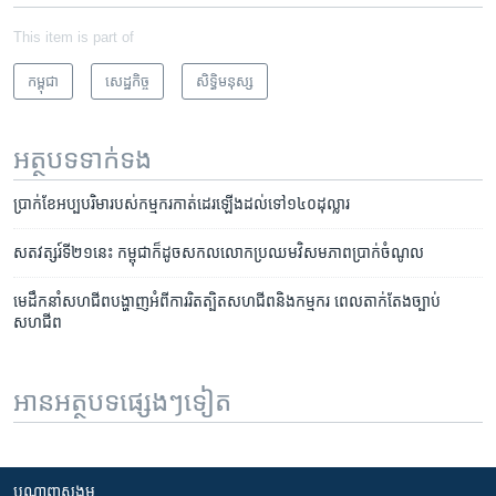
This item is part of
កម្ពុជា
សេដ្ឋកិច្ច
សិទ្ធិ​មនុស្ស
អត្ថបទ​ទាក់ទង
ប្រាក់​ខែ​អប្បបរិមា​របស់​កម្មករ​កាត់ដេរ​ឡើង​ដល់​ទៅ​១៤០​ដុល្លារ
សតវត្សរ៍​ទី​២១​នេះ​ កម្ពុជា​ក៏ដូច​សកល​លោក​ប្រឈម​​វិសមភាព​ប្រាក់​ចំណូល
មេដឹកនាំ​សហជីព​បង្ហាញ​អំពី​ការ​រិតត្បិត​សហជីព​និង​កម្មករ​ ពេល​តាក់តែង​ច្បាប់​
សហជីព
អានអត្ថបទផ្សេងៗទៀត
បណ្តាញ​សង្គម