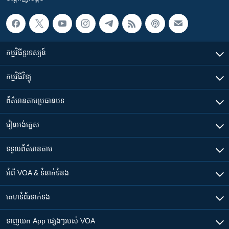
កម្មវិធី​ទូរទស្សន៍
កម្មវិធី​វិទ្យុ
ព័ត៌មាន​តាមប្រធានបទ​
រៀន​​អង់គ្លេស
ទទួល​ព័ត៌មាន​តាម
អំពី​ VOA & ទំនាក់ទំនង
គេហទំព័រ​​ទាក់ទង
ទាញយក​ App ផ្សេងៗ​របស់​ VOA