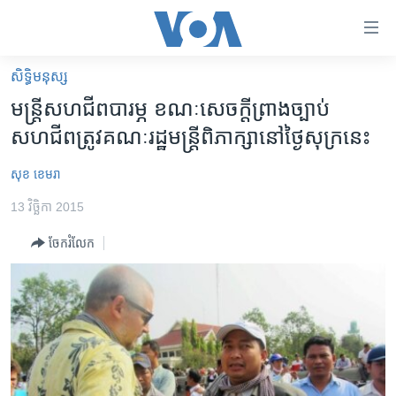
ភ្ជាប់​
ទៅ​
គេហទំព័រ​
សិទ្ធិ​មនុស្ស
កម្ពុជា
ទាក់ទង
មន្ត្រី​សហជីព​បារម្ភ​ ខណៈ​​សេចក្តី​ព្រាង​ច្បាប់​
រំលង​
អន្តរជាតិ
សហជីព​ត្រូវ​គណៈរដ្ឋ​មន្ត្រី​ពិភាក្សា​នៅ​ថ្ងៃ​សុក្រ​នេះ
និង​
អាមេរិក
ចូល​
សុខ ខេមរា
ទៅ​​
ចិន
ទំព័រ​
13 វិច្ឆិកា 2015
ហេឡូវីអូអេ
ព័ត៌មាន​​
ចែករំលែក
តែ​
កម្ពុជាច្នៃប្រតិដ្ឋ
ម្តង
ព្រឹត្តិការណ៍ព័ត៌មាន
រំលង​
និង​
ទូរទស្សន៍ / វីដេអូ​
ចូល​
វិទ្យុ / ផតខាសថ៍
ទៅ​
ទំព័រ​
កម្មវិធីទាំងអស់