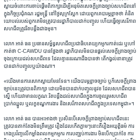
ស្តាយ​ចំពោះ​ការ​ចាប់ផ្តើម​ពិភាក្សា​ដើម្បី​អនុម័ត​សេចក្តី​ព្រាង​ច្បាប់​សហជីព​នៅ​
ក្នុង​កិច្ច​ប្រជុំ​គណៈរដ្ឋមន្ត្រី​ នៅថ្ងៃ​សុក្រ​ស្អែក​ ដោយ​ពួកគេបារម្ភ​ខ្លាច​ថា​ គំនិត​
យោបល់​របស់​ពួក​គេ​មិន​ត្រូវបានរដ្ឋាភិបាល​ដាក់​បញ្ចូល ​ហើយ​ធ្វើ​ឲ្យ​សេរីភាព​
សហជីពត្រូវរិត​បន្តឹង​ជាង​មុន។​
លោក ​អាត់ ធន​ ប្រធាន​សម្ព័ន្ធ​សហជីព​ប្រជា​ធិបតេយ្យ​កម្មករ​កាត់​ដេរ​ ឬ​ហៅ​
កាត់​ថា ​C-CAWDU ​បាន​ថ្លែង​ថា​ រដ្ឋាភិបាល​មិន​បាន​ផ្តល់​សេចក្តីព្រាង​ច្បាប់​
ចុង​ក្រោយដល់​សហជីព​ទេ​ ដែល​គ្មាន​នរណា​ដឹង​បានថា​ តើ​កង្វល់​នានា​ត្រូវ​
បាន​ដាក់​បញ្ចូល​ឬ​យ៉ាងណា។​
«យើង​មាន​ការ​សោក​ស្តាយ​មែន​ទែន។ ​យើង​បារម្ភ​ខ្លាច​ច្បាប់​ ឬ​ក៏​សេចក្តី​ព្រាង​
ច្បាប់​នេះ​ត្រូវបាន​ពិភាក្សា​ ដោយ​មិន​បាន​ដាក់​បញ្ចូល​នូវខ ​ដែល​សហជីព​បាន​
ស្នើ ​ហើយ​វា​មាន​លក្ខណៈ​រិត​បន្តឹង​ដល់​សហជីព​ក្នុងការ​ចូល​រួម​សហជីព​
ប្រាក់​ឈ្នួល​ ឬ​លក្ខខណ្ឌ​ការងារ​ និង​សេរីភាព​សហជីព​ក្នុង​ប្រទេស​កម្ពុជា»។​
លោក​ អាត់ ធន​ បាន​អះអាង​ថា​ ប្រសិន​បើ​សេចក្តី​ព្រាង​ច្បាប់​សហជីព​នេះ​
ត្រូវ​បាន​តាក់តែង​មិន​ត្រឹមត្រូវ ​រឿង​ដែល​កើត​ភ្លាមៗ​នោះ​គឺរឿង​អយុត្តិធម៌ ​ការ​
កេង​ប្រវ័ញ្ច​លើ​កម្លាំង​ពលកម្ម​កម្មករ​ ការ​បញ្ឈប់​ការងារ​ មិន​បើក​ប្រាក់ខែ​ ការ​