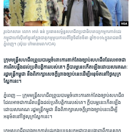
រចនា
សម្ព័ន្ធ​
Khmer English
រំលង​
និង​
បណ្តាញ​សង្គម
ចូល​
រូបឯកសារ៖ លោក​ អាត់ ធន់ ​ប្រធាន​សម្ព័ន្ធ​សហជីព​ប្រជាធិបតេយ្យ​កម្មករ​កាត់​ដេរ​
ទៅ​
កម្ពុជា​ហៅ​ស៊ីខៅ​ឌូ​​​នៅ​ក្នុង​បាតុកម្ម​មួយ​កាល​ពី​ថ្ងៃ​ទី​៨​ខែ​មីនា ឆ្នាំ​២០១៤​ក្នុង​រាជធានី​
កាន់​
ភ្នំពេញ។ (ស៊ុយ ហ៊ាមខេមរា/VOA)
ទំព័រ​
ភាសា
ស្វែង​
ក្រុម​មន្ត្រី​សហជីព​ព្រួយ​បារម្ភ​ចំពោះ​ការ​តាក់តែង​ច្បាប់​សហជីព​ដែល​អាច​ជា​
រក
ការ​រិតបន្តឹង​ដល់​ប្រតិបត្តិការ​របស់​គេ។​ ​ក្តី​បារម្ភនេះ​កើតឡើង​ដោយសារ​គណៈ​
រដ្ឋមន្ត្រី​កម្ពុជា ​នឹង​​ពិភាក្សា​សេចក្តីព្រាង​ច្បាប់​នេះ​​ដើម្បី​អនុម័ត​នៅ​ថ្ងៃ​សុក្រ​
ស្អែក​​នេះ។
ភ្នំពេញ —
ក្រុម​មន្ត្រី​សហជីព​ព្រួយ​បារម្ភ​ចំពោះ​ការ​តាក់តែង​ច្បាប់​សហជីព​
ដែល​អាច​ជា​ការ​រិតបន្តឹង​ដល់​ប្រតិបត្តិការ​របស់​គេ។​ ​ក្តី​បារម្ភនេះ​កើតឡើង​
ដោយសារ​គណៈ​រដ្ឋមន្ត្រី​កម្ពុជា ​នឹងពិភាក្សា​សេចក្តីព្រាង​ច្បាប់​នេះដើម្បី​
អនុម័ត​នៅ​ថ្ងៃ​សុក្រ​ស្អែកនេះ។​
ក្រុម​សហជីព​រោងចក្រ​កាត់ដេរ​ក្នុង​ប្រទេស​កម្ពុជា​បាន​បង្ហាញ​ពី​ការ​សោក​