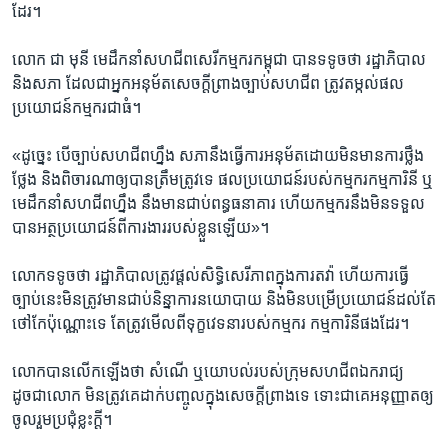
ដែរ។​
លោក​ ជា មុនី ​មេ​ដឹក​នាំ​សហជីព​សេរី​កម្មករ​កម្ពុជា​ បាន​ទទូច​ថា​ រដ្ឋាភិបាល ​
និង​សភា ​ដែល​ជា​អ្នក​អនុម័ត​សេចក្តី​ព្រាងច្បាប់​សហជីព​ ត្រូវ​តម្កល់​ផល​
ប្រយោជន៍​កម្មករ​ជា​ធំ។​
«ដូច្នេះ​ បើច្បាប់​សហជីព​ហ្នឹង​ សភា​នឹង​ធ្វើ​ការ​អនុម័ត​ដោយ​មិនមាន​ការ​ថ្លឹង
ថ្លែង​ និង​ពិចារណា​ឲ្យ​បាន​ត្រឹមត្រូវ​ទេ​ ផល​ប្រយោជន៍​របស់​កម្មករ​កម្មការិនី ​ឬ
​មេ​ដឹកនាំ​សហជីព​ហ្នឹង​ នឹង​មានជាប់​ពន្ធធនាគារ ​ហើយ​កម្មករ​នឹង​មិន​ទទួល​
បាន​អត្ថ​ប្រយោជន៍​ពី​ការងារ​របស់​ខ្លួន​ឡើយ»។​
លោក​ទទូច​ថា​ រដ្ឋាភិបាល​ត្រូវ​ផ្តល់​សិទ្ធិ​សេរីភាព​ក្នុង​ការ​តវ៉ា ​ហើយ​ការ​ធ្វើ​
ច្បាប់​នេះ​មិន​ត្រូវ​មាន​ជាប់​និន្នាការ​នយោបាយ​ និង​មិន​បម្រើប្រយោជន៍​ដល់​តែ​
ថៅកែ​ប៉ុណ្ណោះ​ទេ ​តែត្រូវ​មើល​ពី​ទុក្ខវេទនា​របស់​កម្មករ ​កម្មការិនី​ផង​ដែរ។
លោក​បាន​លើក​ឡើង​ថា​ សំណើ​ ឬ​យោបល់​របស់​ក្រុម​សហជីព​ឯករាជ្យ​
ដូចជា​លោក ​មិនត្រូវ​គេ​ដាក់​បញ្ចូល​ក្នុង​សេចក្តី​ព្រាង​ទេ​ ទោះជា​គេ​អនុញ្ញាតឲ្យ​
ចូល​រួម​ប្រជុំ​ខ្លះ​ក្តី។​