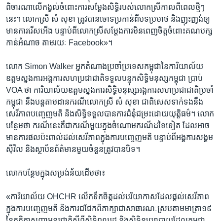
ពិចារណា​លើ​កង្វល់​ចំពោះ​ការ​សម្តែង​សិទ្ធិរបស់​លោកស្រី​កាលពី​ពេល​ថ្មីៗ​
នេះ។​ លោកស្រី ​សំ សុខា ​ត្រូវ​បាន​ចោទ​ប្រកាន់​ពីបទ​ប្រមាថ ​និង​ញុះញង់​ឲ្យ​
មាន​ការ​រើសអើង ​បន្ទាប់ពី​លោកស្រី​សម្តែង​ការ​មិន​ពេញ​ចិត្ត​ចំពោះ​គណ​បក្ស​
កាន់អំណាច ​តាម​រយៈ ​Facebook»។​
លោក ​Simon Walker អ្នកតំណាងប្រចាំប្រទេសកម្ពុជា​នៃ​ការិយាល័យ​
ឧត្ដម​ស្នងការ​អង្គការ​សហ​ប្រជា​ជាតិទទួល​បន្ទុក​សិទ្ធិ​មនុស្ស​កម្ពុជា ​ប្រាប់​
VOA ​ថា ​ការិយាល័យ​ឧត្តម​ស្នងការ​សិទ្ធិ​មនុស្ស​អង្គការ​សហ​ប្រជាជាតិ​ប្រចាំ​
កម្ពុជា ​នឹង​បន្ត​តាម​ដាន​ករណី​លោក​ស្រី ​សំ សុខា ​ជា​ពិសេស​ទាក់ទង​នឹង​
សេរី​ភាព​បញ្ចេញ​មតិ ​និង​សិទ្ធិ​ទទួល​បាន​ការ​ជំនុំ​ជម្រះ​ដោយ​យុត្តិធម៌។​ លោក​
បន្ថែម​ថា​ ករណី​នេះគឺជា​ករណី​មួយ​ក្នុង​ចំណោម​ករណី​ដទៃ​ទៀត​ ដែលអាច​
មាន​ការ​ផល​ប៉ះពាល់​ដល់​សេរីភាព​ក្នុងការ​បញ្ចេញមតិ ​បន្ទាប់ពី​អង្គការ​សង្គម​
ស៊ីវិល ​និង​ស្ថាប័ន​ព័ត៌មាន​មួយ​ចំនួន​ត្រូវ​បាន​បិទ។​
លោក​បន្ថែម​ក្នុង​សម្រង់​ន័យ​ដើម​ថា៖​
«ការិយាល័យ ​OHCHR​ លើក​ទឹក​ចិត្ត​ដល់​បរិយាកាស​ដែល​ផ្តល់​សេរីភាព​
ក្នុង​ការ​បញ្ចេញ​មតិ ​និង​ការជជែក​ពិភាក្សា​ជា​សាធារណៈ​ស្របតាម​មាត្រា​១៩​
នៃ​កតិកា​សញ្ញា​អន្តរជាតិ​ស្តីពី​សិទ្ធិ​ពលរដ្ឋ ​និង​សិទ្ធិ​នយោបាយ​ដែល​កម្ពុជា​