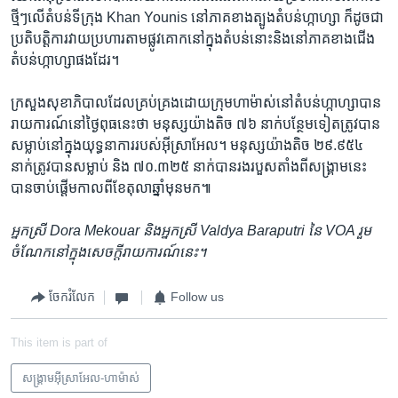
ថ្មីៗ​លើ​តំបន់​ទីក្រុង Khan Younis នៅ​ភាគ​ខាងត្បូង​តំបន់​ហ្កាហ្សា ក៏​ដូចជា​
ប្រតិបត្តិការ​វាយ​ប្រហារ​តាម​ផ្លូវគោក​នៅ​ក្នុង​តំបន់​នោះ​និង​នៅ​ភាគ​ខាងជើង​
តំបន់​ហ្កាហ្សា​ផងដែរ។
ក្រសួង​សុខាភិបាល​ដែល​គ្រប់គ្រង​ដោយ​ក្រុម​ហាម៉ាស់​នៅ​តំបន់​ហ្កាហ្សា​បាន​
រាយការណ៍​នៅ​ថ្ងៃ​ពុធ​នេះ​ថា មនុស្ស​យ៉ាង​តិច ៧៦ នាក់​បន្ថែម​ទៀត​ត្រូវ​បាន​
សម្លាប់​នៅ​ក្នុង​យុទ្ធនាការ​របស់​អ៊ីស្រាអែល។ មនុស្ស​យ៉ាងតិច ២៩.៩៥៤
នាក់​ត្រូវបាន​សម្លាប់ និង ៧០.៣២៥ នាក់​បាន​រង​របួស​តាំងពី​សង្គ្រាម​នេះ​
បាន​ចាប់ផ្ដើម​កាលពី​ខែ​តុលា​ឆ្នាំ​មុន​មក៕
អ្នកស្រី
Dora Mekouar
និង​អ្នកស្រី
Valdya Baraputri
នៃ
VOA
រួម​
ចំណែក​នៅ​ក្នុង​សេចក្ដី​រាយការណ៍​នេះ។
ចែករំលែក
Follow us
This item is part of
សង្គ្រាម​អ៊ីស្រាអែល-ហាម៉ាស់