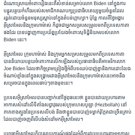
ដំណោះស្រាយ​ចំពោះ​រឿង​នេះ​គឺ​សំខាន់​សម្រាប់​លោក Biden នៅ​ក្នុង​ការ​
បន្ធូរបន្ថយ​កំហឹង​របស់​សមាជិក​គណបក្ស​ប្រជាធិបតេយ្យ​មួយ​ចំនួន​ដែល​
រន្ធត់​ដោយ​ចំនួន​មនុស្ស​ស្លាប់​នៅ​ក្នុង​តំបន់​ហ្កាហ្សា។ ប៉ុន្តែ កាលពី​ថ្ងៃ​អង្គារ
អ៊ីស្រាអែល​និង​ក្រុម​ហាម៉ាស់ ក៏ដូចជា​អ្នក​សម្របសម្រួល​មកពី​ប្រទេស​កាតា​
ផងដែរ បាន​បង្ហាញ​ការ​ប្រយ័ត្ន​ប្រយែង​ចំពោះ​សុទិដ្ឋិនិយម​របស់​លោក
Biden នេះ។​
អ៊ីស្រាអែល ក្រុម​ហាម៉ាស់ និង​ក្រុម​អ្នក​សម្របសម្រួល​មកពី​ប្រទេស​កាតា ​
បាន​និយាយ​បន្ថយចំពោះ​ការ​លើកឡើង​របស់​ប្រធានាធិបតី​អាមេរិក​លោក
Joe Biden ដែល​ថា​កិច្ច​ព្រមព្រៀង​ថ្មី​អំពី​បទឈប់បាញ់​គ្នា​និង​ការ​ដោះលែង​
ចំណាប់ខ្មាំង​នៅ​ក្នុង​សង្គ្រាម​រវាង​អ៊ីស្រាអែល​និង​ក្រុម​ហាម៉ាស់​នេះ​អាច​នឹង​
សម្រេច​បាន​ក្នុង​ពេល​ឆាប់ៗ​ខាងមុខ​នេះ។​
ប្រទេស​អ៊ីស្រាអែល​បាន​បញ្ជាក់​នៅ​ថ្ងៃ​ពុធ​នេះ​ថា ខ្លួន​បាន​វាយប្រហារ​តាម​
អាកាស​សំដៅ​លើ​ទីតាំង​សព្វាវុធ​របស់​ក្រុម​ហេសបូឡា (Hezbollah) នៅ​
ភាគ​ខាងត្បូង​នៃ​ប្រទេស​លីបង់ និង​ថា​ខ្លួន​បាន​បាញ់​ទម្លាក់​រ៉ុក្កែត​ជាច្រើន​គ្រាប់​
ដែល​បាញ់​ចេញ​ពី​លីបង់​សំដៅ​មក​អ៊ីស្រាអែល។
យោធា​អ៊ីស្រាអែល​ក៏​បាន​រាយការណ៍​ផងដែរ​អំពី​ការ​វាយប្រហារ​តាម​អាកាស​