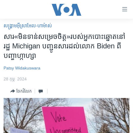
ភ្ជាប់​
ទៅ​
គេហទំព័រ​
សង្គ្រាម​អ៊ីស្រាអែល-ហាម៉ាស់
កម្ពុជា
ទាក់ទង
សារ«មិនទាន់សម្រេចចិត្ត»របស់អ្នកបោះឆ្នោតនៅ
រំលង​
អន្តរជាតិ
រដ្ឋ Michigan បញ្ជូនសារដល់លោក Biden ពី
និង​
អាមេរិក
បញ្ហាហ្កាហ្សា
ចូល​
ទៅ​​
ចិន
Patsy Widakuswara
ទំព័រ​
ហេឡូវីអូអេ
ព័ត៌មាន​​
28 កុម្ភៈ 2024
តែ​
កម្ពុជាច្នៃប្រតិដ្ឋ
ម្តង
ចែករំលែក
ព្រឹត្តិការណ៍ព័ត៌មាន
រំលង​
និង​
ទូរទស្សន៍ / វីដេអូ​
ចូល​
វិទ្យុ / ផតខាសថ៍
ទៅ​
ទំព័រ​
កម្មវិធីទាំងអស់