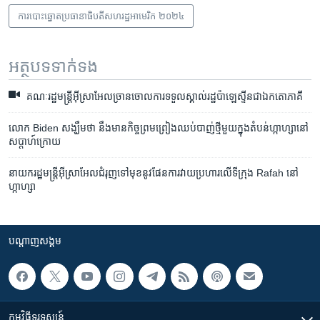
ការបោះឆ្នោតប្រធានាធិបតីសហរដ្ឋអាមេរិក ២០២៤
អត្ថបទ​ទាក់ទង
គណៈរដ្ឋមន្ត្រីអ៊ីស្រាអែលច្រានចោលការទទួលស្គាល់រដ្ឋប៉ាឡេស្ទីនជាឯកតោភាគី
លោក Biden សង្ឃឹមថា នឹងមានកិច្ចព្រមព្រៀងឈប់បាញ់ថ្មីមួយក្នុងតំបន់ហ្កាហ្សានៅ
សប្តាហ៍ក្រោយ
នាយក​រដ្ឋមន្ត្រី​អ៊ីស្រាអែល​ជំរុញ​ទៅមុខ​នូវ​ផែនការ​វាយប្រហារ​លើ​ទីក្រុង Rafah នៅ​
ហ្កាហ្សា
បណ្តាញ​សង្គម
កម្មវិធី​ទូរទស្សន៍