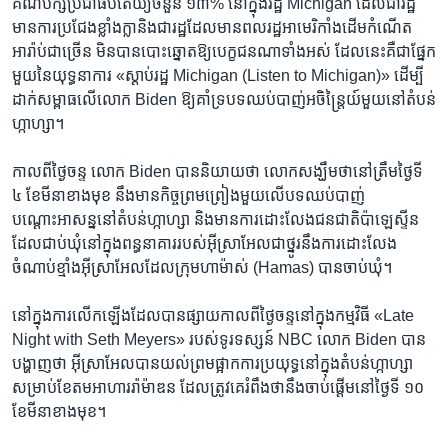
គណបក្ស​ប្រជាធិបតេយ្យ​ចំនួន ១៣% នៅ​ក្នុង​រដ្ឋ Michigan ដែល​ជា​រដ្ឋ​
មាន​ការ​ប្រជែង​ខ្លាំងក្លា​និង​ជា​រដ្ឋ​ដែល​មាន​ពលរដ្ឋ​អាមេរិកាំង​ដើម​កំណើត​
អារ៉ាប់​ជាច្រើន មិន​បាន​បោះឆ្នោត​ឱ្យ​បេក្ខជន​ណា​ទាំងអស់ ដែល​នេះ​គឺជា​ផ្នែក​
មួយ​នៃ​យុទ្ធនាការ «ស្ដាប់​រដ្ឋ Michigan (Listen to Michigan)» ដើម្បី​
ដាក់​សម្ពាធ​លើ​លោក Biden ឱ្យ​គាំទ្រ​បទឈប់បាញ់​អចិន្ត្រៃយ៍​មួយ​នៅ​តំបន់​
ហ្កាហ្សា។
កាលពី​ថ្ងៃ​ចន្ទ លោក Biden បាន​និយាយ​ថា លោក​សង្ឃឹម​ថា​នៅ​ត្រឹម​ថ្ងៃ​ទី
៤ ខែ​មីនា​ខាងមុខ ​នឹង​មាន​កិច្ច​ព្រមព្រៀង​មួយ​លើ​បទឈប់បាញ់​
បណ្ដោះអាសន្ន​នៅ​តំបន់​ហ្កាហ្សា និង​មាន​ការ​ដោះលែង​ជនជាតិ​ប៉ាឡេស្ទីន​
ដែល​ជាប់​ឃុំ​នៅ​ក្នុង​ពន្ធនាគារ​របស់​អ៊ីស្រាអែល​ជា​ថ្នូរ​នឹង​ការ​ដោះលែង​
ចំណាប់ខ្មាំង​អ៊ីស្រាអែល​ដែល​ក្រុម​ហាម៉ាស់ (Hamas) បាន​ចាប់​ឃុំ។
នៅ​ក្នុង​ការ​លើកឡើង​ដែល​បាន​ផ្សាយ​កាលពី​ថ្ងៃ​ចន្ទ​នៅ​ក្នុង​កម្មវិធី «Late
Night with Seth Meyers» របស់​ទូរទស្សន៍ NBC លោក Biden បាន​
បង្ហាញ​ថា អ៊ីស្រាអែល​បាន​យល់ព្រម​ផ្អាក​ការ​ប្រយុទ្ធ​នៅ​ក្នុង​តំបន់​ហ្កាហ្សា​
សម្រាប់​ខែ​តម​អាហារ​រ៉ាម៉ាឌន ដែល​ត្រូវគេ​រំពឹង​ថា​នឹង​ចាប់ផ្ដើម​នៅ​ថ្ងៃ​ទី ១០
ខែ​មីនា​ខាងមុខ។