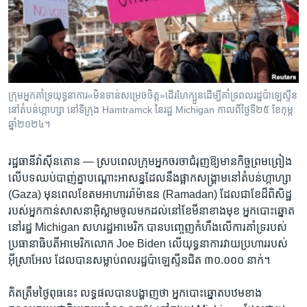
រចនា
សម្ព័ន្ធ​
Khmer English
រំលង​
និង​
បណ្តាញ​សង្គម
ចូល​
ទៅ​
ក្រុមអ្នកគាំទ្រយុទ្ធនាការ«មិនទាន់សម្រេចចិត្ត»ដើរហែក្បួន​ដើម្បីគាំទ្រ​ពលរដ្ឋប៉ាឡេស្ទីន​
កាន់​
នៅតំបន់ហ្កាហ្សា នៅទីក្រុង Hamtramck នៃរដ្ឋ Michigan កាលពីថ្ងៃទី២៥ ខែកុម្ភៈ
ទំព័រ​
ឆ្នាំ២០២៤។
ភាសា
ស្វែង​
រក
រដ្ឋធានីវ៉ាស៊ីនតោន —
ស្របពេល​ក្រុម​អ្នក​ចរចា​ជំរុញ​ឱ្យ​មាន​កិច្ច​ព្រមព្រៀង​
លើ​បទឈប់បាញ់គ្នាបណ្ដោះ​អាសន្ន​ដែល​នឹង​ផ្អាក​សង្គ្រាម​នៅ​តំបន់​ហ្កាហ្សា
(Gaza) មុន​ពេល​ខែ​តម​អាហារ​រ៉ាម៉ាឌន (Ramadan) ដែល​ជា​ខែ​ដ៏​ពិសិដ្ឋ​
របស់​អ្នក​កាន់​សាសនា​អ៊ិស្លាម​ចូល​មក​ដល់​នៅ​ខែ​មីនា​ខាងមុខ អ្នកបោះឆ្នោត​
នៅរដ្ឋ Michigan សហរដ្ឋ​អាមេរិក បាន​បញ្ចេញ​កំហឹង​លើ​ការ​គាំទ្រ​របស់​
ប្រធានាធិបតី​អាមេរិក​លោក Joe Biden លើ​យុទ្ធនាការ​វាយ​ប្រហារ​របស់​
អ៊ីស្រាអែល ​ដែល​បាន​សម្លាប់​ពលរដ្ឋ​ប៉ាឡេស្ទីន​ជិត ៣០.០០០ នាក់។
គិត​ត្រឹមថ្ងៃ​ពុធ​នេះ លទ្ធផល​បាន​បង្ហាញ​ថា អ្នក​បោះឆ្នោត​បឋម​ខាង​