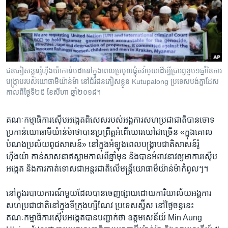
រចនា
សម្ព័ន្ធ​
Khmer English
រំលង​
និង​
បណ្តាញ​សង្គម
ចូល​
ទៅ​
ជន​ភៀស​ខ្លួន​រ៉ូហ៊ីងយ៉ា​កាន់​បដា​នៅ​ក្នុង​ពេល​ប្រមូល​ផ្តុំ​តវ៉ា​មួយ​ដើម្បី​ប្រារព្ធ​ខួប​១ឆ្នាំ​នៃ​ការ​
កាន់​
បង្ក្រាប​របស់​យោធា​មីយ៉ាន់ម៉ា​ នៅ​ជំរំ​ជន​ភៀស​ខ្លួន Kutupalong ប្រទេស​បង់ក្លាដែស
ទំព័រ​
កាលពី​ថ្ងៃទី២៥ ខែសីហា ឆ្នាំ២០១៨។
ភាសា
ស្វែង​
រក
គណៈកម្មាធិការ​ស៊ើប​អង្កេត​ពិសេស​របស់​អង្គការ​សហប្រជាជាតិ​បាន​ចោទ​
ប្រកាន់​យោធា​មីយ៉ាន់ម៉ា​ថា​បាន​ប្រព្រឹត្ត​អំពើ​ឃោរឃៅ​ជា​ច្រើន «ក្នុង​គោល​
បំណង​ប្រល័យ​ពូជសាសន៍‍» នៅ​ក្នុង​អំឡុង​ពេល​បង្ក្រាប​ជាតិ​សាសន៍​រ៉ូ
ហ៊ីងយ៉ា កាន់​សាសនា​ឥស្លាម​កាល​ពី​ឆ្នាំ​មុន និង​បាន​អំពាវនាវ​ឲ្យ​មា​ការ​ស៊ើប​
អង្កេត និង​ការ​កាត់ទោស​ជា​អន្តរជាតិ​លើ​មន្ត្រី​យោធា​មីយ៉ាន់ម៉ា​កំពូលៗ។
នៅ​ក្នុង​របាយការណ៍​មួយ​ដែល​បាន​ចេញ​ផ្សាយ​ដោយ​ការិយាល័យ​អង្គការ​
សហប្រជាជាតិ​នៅ​ក្នុង​ទីក្រុង​ហ្សឺណែវ ប្រទេស​ស្វ៊ីស នៅ​ថ្ងៃ​ចន្ទ​នេះ
គណៈកម្មាធិការ​ស៊ើប​អង្កេត​បាន​បញ្ជាក់​ថា ឧត្ដមសេនីយ៍ Min Aung