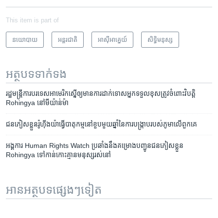
This item is part of
នយោបាយ
អន្តរជាតិ
អាស៊ី​អាគ្នេយ៍
សិទ្ធិ​មនុស្ស
អត្ថបទ​ទាក់ទង
រដ្ឋមន្ត្រី​ការបរទេស​អាមេរិក​ស្នើ​ឲ្យ​មាន​ការ​ដាក់​ទោស​អ្នក​ទទួល​ខុស​ត្រូវ​ចំពោះ​វិបត្តិ
Rohingya នៅ​មីយ៉ាន់ម៉ា
​ជន​ភៀស​ខ្លួន​រ៉ូហ៊ីងយ៉ា​ធ្វើ​បាតុកម្មនៅ​ខួប​មួយ​ឆ្នាំ​នៃ​ការ​បង្ក្រាប​របស់​ភូមា​លើ​ពួក​គេ
អង្គការ Human Rights Watch ប្រឆាំង​នឹង​គម្រោង​បញ្ជូន​ជន​ភៀស​ខ្លួន
Rohingya ទៅ​កាន់​កោះ​គ្មាន​មនុស្ស​រស់នៅ
អានអត្ថបទផ្សេងៗទៀត