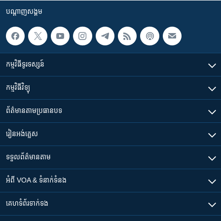
បណ្តាញ​សង្គម
កម្មវិធី​ទូរទស្សន៍
កម្មវិធី​វិទ្យុ
ព័ត៌មាន​តាមប្រធានបទ​
រៀន​​អង់គ្លេស
ទទួល​ព័ត៌មាន​តាម
អំពី​ VOA & ទំនាក់ទំនង
គេហទំព័រ​​ទាក់ទង