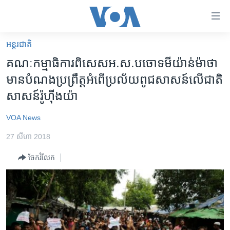
ភ្ជាប់​
ទៅ​
គេហទំព័រ​
អន្តរជាតិ
កម្ពុជា
ទាក់ទង
គណៈកម្មាធិការ​ពិសេស​អ.ស.ប​ចោទ​មីយ៉ាន់ម៉ា​ថា​
រំលង​
អន្តរជាតិ
មាន​បំណង​ប្រព្រឹត្ត​អំពើ​ប្រល័យ​ពូជសាសន៍​លើ​ជាតិ​
និង​
អាមេរិក
សាសន៍​រ៉ូហ៊ីងយ៉ា
ចូល​
ទៅ​​
ចិន
VOA News
ទំព័រ​
ហេឡូវីអូអេ
ព័ត៌មាន​​
27 សីហា 2018
តែ​
កម្ពុជាច្នៃប្រតិដ្ឋ
ម្តង
ចែករំលែក
ព្រឹត្តិការណ៍ព័ត៌មាន
រំលង​
និង​
ទូរទស្សន៍ / វីដេអូ​
ចូល​
វិទ្យុ / ផតខាសថ៍
ទៅ​
ទំព័រ​
កម្មវិធីទាំងអស់