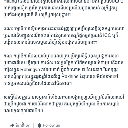
Hlaing ដែល​ជា​នាយ​អគ្គសេនាធិការ​យោធា​មីយ៉ាន់ម៉ា និង​ឧត្ដមសេនីយ៍ ៥
នាក់​ផ្សេង​ទៀត គួរតែ​ត្រូវ​កាត់ទោស​ពី​បទ​ប្រល័យ​ពូជសាសន៍ ឧក្រិដ្ឋកម្ម​
ប្រឆាំង​មនុស្ស​ជាតិ និង​ឧក្រិដ្ឋកម្ម​សង្គ្រាម។
គណៈកម្មាធិការ​ស៊ើប​អង្កេត​នេះ​បាន​ជំរុញ​ឲ្យ​ក្រុម​ប្រឹក្សា​សន្តិសុខ​អង្គការ​សហ
ប្រជាជាតិ​បញ្ជូន​ករណី​នេះ​ទៅ​កាន់​តុលាការ​ឧក្រិដ្ឋកម្ម​អន្តរជាតិ ICC ឬ​ក៏​
បង្កើត​តុលាការ​ពិសេស​មួយ​ដើម្បី​ស៊ើប​អង្កេត​លើ​បញ្ហា​នេះ។
គណៈកម្មាធិការ​ដែល​យល់ព្រម​ដោយ​ក្រុម​ប្រឹក្សា​សិទ្ធិ​មនុស្ស​អង្គការ​សហ
ប្រជាជាតិ​នេះ ធ្វើ​របាយការណ៍​របស់​ខ្លួន​ផ្អែក​លើ​កិច្ច​សម្ភាសន៍​ជាមួយ​នឹង​ជន​
ភៀស​ខ្លួន Rohingya រាប់​រយ​នាក់ ក្នុង​ចំណោម ៧ សែន​នាក់ ដែល​ត្រូវ​
បាន​បង្ខំ​ឲ្យ​ភៀស​ខ្លួន​ឆ្លង​ព្រំដែន​ពី​រដ្ឋ Rakhine នៃ​ប្រទេស​មីយ៉ាន់ម៉ា​ទៅ​
កាន់​ប្រទេស​បង់ក្លាដែស​ដែល​នៅ​ជិត​ខាង។
សាក្សី​ដែល​ត្រូវ​បាន​សម្ភាសន៍​ទាំង​នោះ​បាន​បង្ហាញ​ឲ្យ​ឃើញ​នូវ​អំពើ​ឃោរឃៅ​
ជា​ច្រើន​ដូចជា ការ​ចាប់​រំលោភ​ជា​ក្រុម ការ​ដុត​ភូមិ​ទាំង​មូល និង​ការ​សម្លាប់​
ដោយ​ខុស​ច្បាប់​ជា​ដើម៕
ចែករំលែក
Follow us