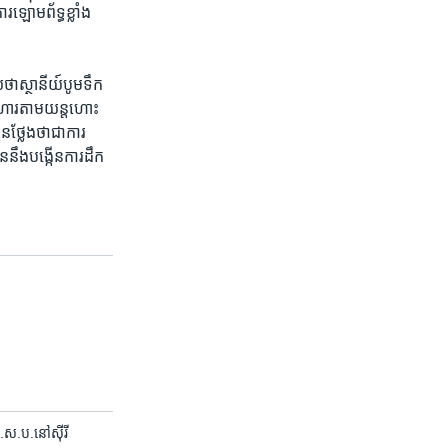
ារឡោមព័ទ្ធ​ខ្លាំង​
ថាស្ថានីយ៍​បូមទឹក​
្រហារ​តាម​យន្តហោះ​
្លែង​ថា​ជា​ការ​
នឹង​បង្កើន​ការ​ដឹក​
.ស.ប.​នៅ​​ស៊ីរី