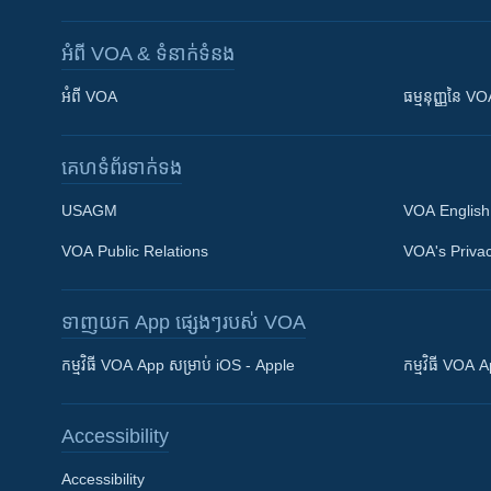
អំពី​ VOA & ទំនាក់ទំនង
អំពី​ VOA
ធម្មនុញ្ញ​នៃ V
គេហទំព័រ​​ទាក់ទង
USAGM
VOA English
VOA Public Relations
VOA's Privac
ទាញយក​ App ផ្សេងៗ​របស់​ VOA
Khmer English
កម្មវិធី​ VOA App សម្រាប់ iOS - Apple
កម្មវិធី​ VOA
បណ្តាញ​សង្គម
Accessibility
Accessibility
ភាសា