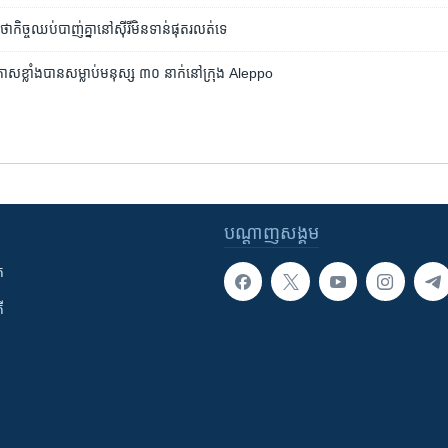
ា​កិច្ច​ឈប់​បាញ់​គ្នា​នៅ​ស៊ីរី​មិន​ទាន់​ផុត​រលត់​ទេ
​ខ្លាំង​បាន​សម្លាប់​មនុស្ស ៣០ នាក់​នៅ​ក្រុង​ Aleppo
បណ្តាញ​សង្គម
ក
ី