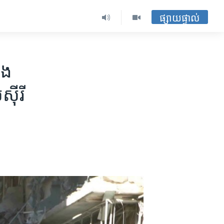
ផ្សាយផ្ទាល់
ង​
ស៊ីរី