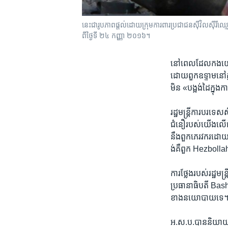
នេះ​ជា​រូបភាព​ផ្តល់​ដោយ​ក្រុម​ការពារ​ប្រជាជន​ស៊ី​វិល​ស៊ីរ
ពី​ថ្ងៃទី ២៤ កញ្ញា ២០១៦។
នៅ​ពេល​ដែល​កង​យោធា​
ដោយ​ពួក​ឧទ្ទាម​នៅ​ក
មិន «បង្អង់ដៃក្នុង​ក
រដ្ឋមន្ត្រី​ការបរទ
ជំនឿ​របស់​យើង​លើ​ជ័យ
នឹង​ពួក​ភេរវករ​ដោយមាន
ង់គឺ​ពួក​ Hezboll
ការ​ថ្លែងរបស់រដ្ឋមន
ប្រធានាធិបតី​ Bash
ខាង​នយោបាយ​ទេ
អ.ស.ប.បាន​និយាយ​ថា​ក