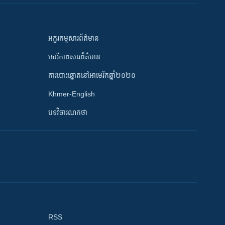
អក្ខរកម្មសារព័ត៌មាន
សេរីភាពសារព័ត៌មាន
ការបោះឆ្នោតនៅអាមេរិកឆ្នាំ២០២០
Khmer-English
បទវិចារណកថា
RSS