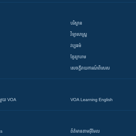
បរិស្ថាន
វិទ្យាសាស្រ្ត
វប្បធម៌
ខ្មែរក្រហម
សេចក្តីរាយការណ៍ពិសេស
ស​​ជាមួយ VOA
VOA Learning English
ts
ព័ត៌មាន​តាម​អ៊ីមែល