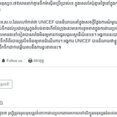
ុស្ស១.៧៥​លាន​នាក់​គ្មាន​ទឹក​ម៉ាស៊ីនប្រើប្រាស់ទេ ក្នុង​ពេល​តែ​ប៉ុន្មាន​ថ្ងៃ​នៅ​ក្នុង​ក
។
របស់​អ.ស.ប.ដែល​ហៅ​កាត់ថា​ UNICEF បាននិយាយ​នៅ​ក្នុង​សេចក្តី​ថ្លែងការណ៍​មួយ​
ទឹក​ដល់ប្រជារាស្ត្រ​ក្នុង​តំបន់ខាង​កើតនៃ​ក្រុង​នេះមានការ​ខូចខាត​ក្នុង​ការ​វាយ​ប
​មាន​តទៅទៀត​បាន​រារាំង​មិន​ឲ្យ​មានការ​ជួស​ជុលស្ថានីយ៍នេះ​ទេ។ ​អង្គការ​នេះបានថ
ឹក​ទី​ពីរ​បានត្រូវបិទ​មិន​ឲ្យ​មាន​ដំណើរការ។ អង្គការ UNICEF បាន​និយាយ​ថា​ខ្លួន​
ឹក​ទឹក​ជា​ការ​ឆ្លើយ​តបនឹង​ការ​ខ្វះខាត​នេះ៕
Follow us
បោះពុម្ព
ន្តរជាតិ
ទង
ែង​ថា​ រុស្ស៊ី​ត្រូវ​ទទួល​ខុស​ត្រូវ​ចំពោះ​ការ​វាយ​ប្រហារ​តាម​អាកាស​ទៅ​លើ​ក្បួន​មនុស្សធម៌​របស់​អ