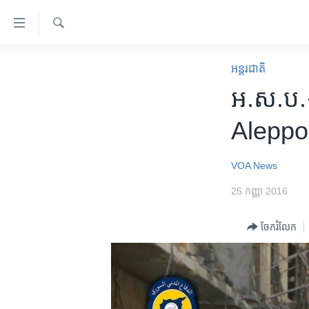
ភ្ជាប់​
ទៅ​
គេហទំព័រ​
ស្វែង​
កម្ពុជា
រក
អន្តរជាតិ
ទាក់ទង
អន្តរជាតិ
អ.ស.ប.៖ ត
រំលង​
និង​
អាមេរិក
Aleppo គ្ម
ចូល​
ចិន
ទៅ​​
ទំព័រ​
ហេឡូវីអូអេ
VOA News
ព័ត៌មាន​​
កម្ពុជាច្នៃប្រតិដ្ឋ
25 កញ្ញា 2016
តែ​
ម្តង
ព្រឹត្តិការណ៍ព័ត៌មាន
ចែករំលែក
រំលង​
ទូរទស្សន៍ / វីដេអូ​
និង​
ចូល​
វិទ្យុ / ផតខាសថ៍
ទៅ​
កម្មវិធីទាំងអស់
ទំព័រ​