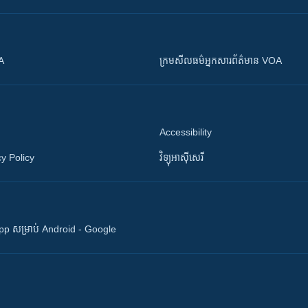
OA
ក្រម​​​សីលធម៌​​​អ្នក​​​សារព័ត៌មាន VOA
Accessibility
y Policy
វិទ្យុ​អាស៊ី​សេរី
 App សម្រាប់ Android - Google