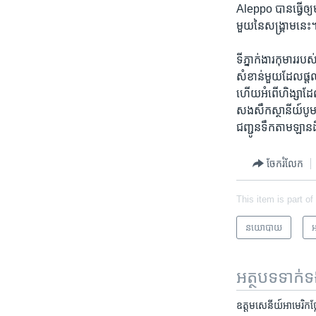
Aleppo បានធ្វើ​ឲ្យ​មន
មួយ​នៃសង្គ្រាមនេះ
ទីភ្នាក់​ងារកុមារ​
សំខាន់មួយ​ដែល​ផ្តល់
ហើយ​អំពើ​ហិង្សា​ដែល
សងសឹក​ស្ថានីយ៍​បូមទ
ជញ្ជូន​ទឹក​តាម​ឡានដ
ចែករំលែក
This item is part of
នយោបាយ
អ
អត្ថបទ​ទាក់
ឧត្តម​សេនីយ៍​អាមេរិក​ថ្ល