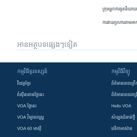
ក្រុម​អ្នក​ការទូត​និយាយ​ថ
ការវាយប្រហារ​តាមអាកាស
អានអត្ថបទផ្សេងៗទៀត
កម្មវិធី​ទូរទស្សន៍
កម្មវិធី​វិទ្យុ
វីដេអូ​ខ្មែរ
ព័ត៌មាន​ពេល​ព្រឹ
វ៉ាស៊ីនតោន​ថ្ងៃ​នេះ
ព័ត៌មាន​​ពេល​រាត្រ
VOA ថ្ងៃនេះ
Hello VOA
VOA ​វិទ្យាសាស្ត្រ
សំឡេង​ជំនាន់​ថ្មី
VOA 60 អាស៊ី
វេទិកា​អាស៊ាន