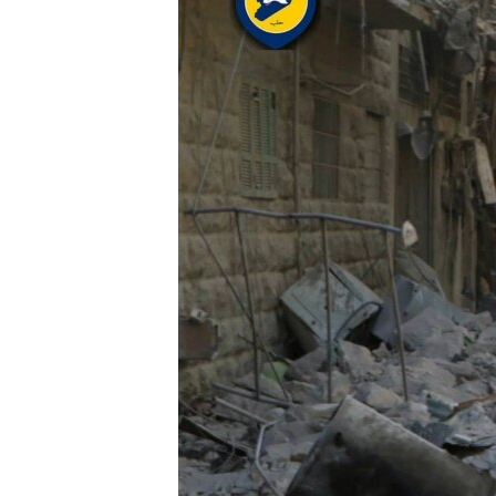
រចនា
សម្ព័ន្ធ​
រំលង​
និង​
ចូល​
ទៅ​
កាន់​
ទំព័រ​
ស្វែង​
រក