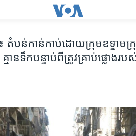
ំបន់​កាន់​កាប់​ដោយ​ក្រុម​ឧទ្ទាម​ក្រុ
ាន​ទឹក​បន្ទាប់​ពី​ត្រូវ​គ្រាប់​ផ្លោង​របស់​