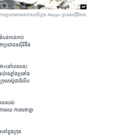
វាយ​ប្រហារ​តាម​អាកាស​លើ​ក្រុង​​ Aleppo​ ប្រទេស​ស៊ីរី​កាល​
បន់​កាន់​កាប់​
​ប្រជាជន​ស៊ីរី​នឹង
ក​ ថា«នៅពេល​នេះ
យ៉ាង​ខ្លាំង​ប្រឆាំង
ក្រុម​តស៊ូ​ជាតិលីប​
ិបាល​របស់
​រយៈការ​ចរចា​គ្នា​
ៅ​ក្នុង​ក្រុង