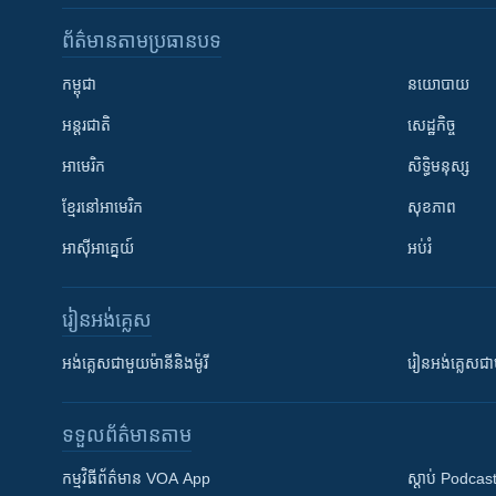
ព័ត៌មាន​តាមប្រធានបទ​
កម្ពុជា
នយោបាយ
អន្តរជាតិ
សេដ្ឋកិច្ច
អាមេរិក
សិទ្ធិមនុស្ស
ខ្មែរ​នៅអាមេរិក
សុខភាព
អាស៊ីអាគ្នេយ៍
អប់រំ
រៀន​​អង់គ្លេស
អង់គ្លេស​ជាមួយ​ម៉ានី​និង​ម៉ូរី
រៀន​​​​​​អង់គ្លេ
ទទួល​ព័ត៌មាន​តាម
កម្មវិធី​ព័ត៌មាន VOA App
ស្តាប់ Podcas