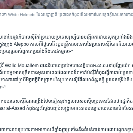
ី​ឈ្មោះ​ថា White Helmets ដែល​បង្ហាញ​ពី ​ប្រជាជន​កំពុង​មើល​អគារ​ដែល​ខ្ទេចខ្ទី​ដោយ​សារ​ការ​
នៃ​រដ្ឋាភិបាល​ស៊ីរី​គាំទ្រ​ដោយ​ប្រទេស​រុស្សីបានបង្កើន​ការ​វាយ​លុក​ប្រឆាំងនឹង​តំ
្នុង​ក្រុង Aleppo កាលពី​ថ្ងៃ​សៅរ៍ រដ្ឋមន្ត្រីការបរទេស​នៃ​ប្រទេស​ស៊ីរី​បាននិយាយថា
ារ​ប្រយុទ្ធ​របស់​ពួកគេ​ប្រឆាំង​នឹង​ភេរវកម្មទេ»។
េស​ស៊ីរី​ Walid Mouallem បាននិយាយ​ប្រាប់មហា​សន្និបាត​អ.ស.ប.នៅ​បូរី​ញូវយ៉
​ជម្នះ​មាន​ច្រើន​ជាង​មុន​នៅ​ពេល​ដែល​កងទ័ព​អារ៉ាប់​ស៊ីរី​កំពុង​ធ្វើការ​វាយ​ប្រហារ​
ការគាំទ្រ​ពីមិត្តភក្តិពិតប្រាកដ​នៃ​ប្រទេស​ស៊ីរី​គឺ​សហព័ន្ធ​រុស្សី ប្រទេស​អ៊ីរ៉ង់និង​
ah»។
្ត្រី​ការបរទេសស៊ីរី​បានពង្រឹង​ថែម​ទៀត​នូវកង្វល់​របស់បស្ចឹម​ប្រទេស​ដែល​ថា​រដ្ឋាភ
ar al-Assad កំពុង​ស្វះស្វែងបញ្ចប់សង្គ្រាមនេះ​តាមមធ្យោបាយ​យោធា​មិនមែន​តាម
។
ារ​វាយ​ប្រហារ​តាម​អាកាស​ដ៏​ខ្លាំង​ក្លា​ប្រឆាំង​នឹង​តំបន់​កាន់​កាប់​ដោយ​ពួក​ឧទ្ទាម​ន