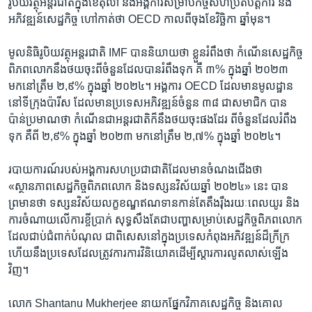
រូបិយវត្ថុ​អន្តរជាតិ​ក្នុង​ខែតុលា និង​អង្គការ​សម្រាប់​កិច្ចសហ​ប្រតិបត្តិការ និង​
អភិវឌ្ឍន៍​សេដ្ឋកិច្ច​ ហៅ​កាត់​ថា OECD កាលពី​ចុង​ខែវិច្ឆិកា ឆ្នាំ​មុន។
មូលនិធិ​រូបិយវត្ថុ​អន្តរជាតិ IMF បាន​និយាយ​ថា ខ្លួន​រំពឹង​ថា កំណើន​សេដ្ឋកិច្ច​
ពិភពលោក​នឹង​ថយ​ចុះ​ពី​ចំនួន​ដែល​បាន​រំពឹង​ទុក គឺ​ ៣% ក្នុង​ឆ្នាំ ២០២៣
មក​នៅ​ត្រឹម ២,៩% ក្នុង​ឆ្នាំ ២០២៤។ អង្គការ OECD ដែល​មាន​មូលដ្ឋាន​
នៅ​ទីក្រុង​ប៉ារីស ដែល​មាន​ប្រទេស​អភិវឌ្ឍន៍ចំនួន​ ៣៨ ​ជា​សមាជិក បាន​
ប៉ាន់ប្រមាណ​ថា កំណើន​ជា​អន្តរជាតិ​ក៏​នឹង​ថយចុះ​ផងដែរ ពី​ចំនួន​ដែល​រំពឹង​
ទុក គឺ​ពី​ ២,៩% ក្នុង​ឆ្នាំ ២០២៣ មក​នៅ​ត្រឹម ២,៧% ក្នុង​ឆ្នាំ ​២០២៤។
របាយការណ៍​របស់​អង្គការ​សហប្រជាជាតិ​ដែល​មាន​ចំណងជើង​ថា
‍«ស្ថានភាព​សេដ្ឋកិច្ច​ពិភពលោក និង​ទស្សនវិស័យ​ឆ្នាំ ២០២៤‍» នេះ បាន​
ព្រមាន​ថា ទស្សនវិស័យ​លក្ខខណ្ឌ​ឥណទាន​កាន់តែ​តឹងរ៉ឹង​រយៈពេល​យូរ និង​
ការចំណាយ​លើ​ការខ្ចី​ប្រាក់ សុទ្ធសឹងតែ​ជាបញ្ហា​សម្រាប់សេដ្ឋកិច្ច​ពិភពលោក​
ដែល​ជាប់​ជំពាក់​បំណុល ជាពិសេស​នៅក្នុង​ប្រទេស​កំពុង​អភិវឌ្ឍន៍​ដ៏​ក្រីក្រ
ហើយ​នឹង​ប្រទេស​ដែល​ត្រូវការ​ការវិនិយោគ​ដើម្បី​ស្តារ​ការលូតលាស់​ឡើង
វិញ។
លោក Shantanu Mukherjee នាយក​ផ្នែក​វិភាគ​សេដ្ឋកិច្ច និង​គោល