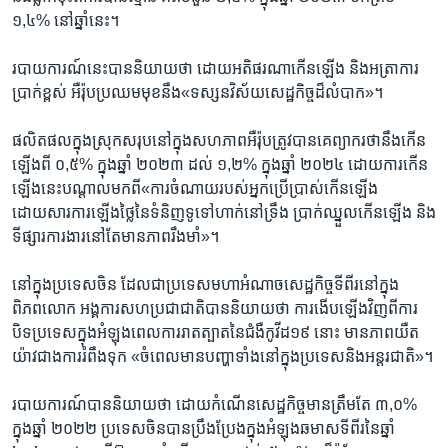
១,៤% នៅ​ឆ្នាំ​នេះ។
របាយការណ៍​នេះ​បាន​និយាយ​ថា ដោយ​អតិផរណា​កើន​ឡើង​ និង​អត្រា​ការ
ប្រាក់​ខ្ពស់ អឺរ៉ុប​ប្រឈមមុខ​នឹង​«ទស្សនវិស័យ​សេដ្ឋកិច្ច​ដ៏​លំបាក‍»។
ផលិតផល​ក្នុង​ស្រុក​សរុប​នៅក្នុង​សហភាព​អឺរ៉ុប​ត្រូវបាន​គេ​ព្យាករ​ថា​នឹង​កើន​
ឡើង​ពី ០,៥% ក្នុង​ឆ្នាំ ២០២៣ ដល់ ១,២% ក្នុង​ឆ្នាំ ២០២៤ ដោយ​ការកើន
ឡើង​នេះបណ្តាល​មក​ពី​«ការចំណាយ​របស់​អ្នកប្រើប្រាស់​កើនឡើង​
ដោយសារ​ការឡើង​ថ្លៃ​នៃ​ទំនិញ​ទូទៅ​ហាក់​នៅ​ទ្រឹង ប្រាក់ឈ្នួល​កើនឡើង និង​
ទីផ្សារ​ការងារ​នៅតែ​មាន​ភាព​រឹងមាំ‍»។
នៅក្នុង​ប្រទេស​ចិន ដែល​ជា​ប្រទេស​មហា​អំណាច​សេដ្ឋកិច្ច​ទីពីរ​នៅក្នុង​
ពិភពលោក អង្គការ​សហប្រជាជាតិ​បាន​និយាយ​ថា ការងើប​ឡើងវិញ​ពី​ការ​
បិទ​ប្រទេស​ក្នុង​អំឡុងពេល​ការរាតត្បាត​នៃ​ជំងឺ​កូវីដ១៩ នោះ មាន​ភាពយឺត
យ៉ាវ​ជាង​ការរំពឹងទុក «ចំ​ពេល​មាន​បញ្ហា​ទាំង​នៅក្នុង​ប្រទេសនិង​អន្តរជាតិ‍»។
របាយការណ៍​បាន​និយាយ​ថា ដោយ​កំណើន​សេដ្ឋកិច្ច​មាន​ត្រឹមតែ ៣,០%
ក្នុង​ឆ្នាំ ២០២២ ប្រទេស​ចិន​បាន​ប្រឹងប្រែង​ក្នុង​អំឡុង​ឆមាស​ទីពីរ​នៃ​ឆ្នាំ