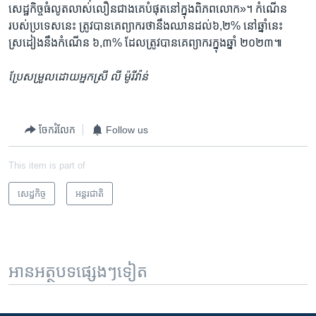
សេដ្ឋកិច្ច​ធំ​លូតលាស់​លឿន​ជាងគេ​បំផុត​នៅក្នុង​ពិភពលោក‍»។ កំណើន​
របស់​ប្រទេស​នេះ ត្រូវ​បាន​គេ​ព្យាករ​ថា​នឹង​ឈាន​ដល់​៦,២% ​នៅ​ឆ្នាំ​នេះ
ស្រដៀង​នឹង​កំណើន​ ៦,៣% ដែល​ត្រូវ​បាន​គេព្យាករ​ក្នុង​ឆ្នាំ​ ២០២៣៕
ប្រែសម្រួល​ដោយ​អ្នកស្រី លី ម៉ូរីវ៉ាន់
ចែករំលែក
Follow us
This item is part of
សេដ្ឋកិច្ច
អន្តរជាតិ
អានអត្ថបទផ្សេងៗទៀត