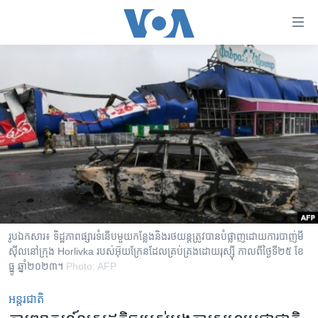
ភ្ជាប់​
ទៅ​
គេហទំព័រ​
កម្ពុជា
ទាក់ទង
រំលង​
អន្តរជាតិ
និង​
អាមេរិក
ចូល​
ទៅ​​
ចិន
ទំព័រ​
ហេឡូវីអូអេ
ព័ត៌មាន​​
តែ​
កម្ពុជាច្នៃប្រតិដ្ឋ
ម្តង
ព្រឹត្តិការណ៍ព័ត៌មាន
រំលង​
រូបឯកសារ៖ ទិដ្ឋភាព​​ផ្សារ​ទំនើប​មួយ​កន្លែង​និង​រថយន្ត​ត្រូវបាន​បំផ្លាញ​ដោយ​ការ​បាញ់​មី
និង​
ស៊ីល​នៅ​ក្រុង Horlivka របស់​អ៊ុយក្រែន​ដែល​គ្រប់គ្រង​ដោយ​រុស្ស៊ី កាលពីថ្ងៃទី២៥ ខែ
ទូរទស្សន៍ / វីដេអូ​
ធ្នូ ឆ្នាំ២០២៣។
Photo: AFP
ចូល​
វិទ្យុ / ផតខាសថ៍
ទៅ​
អន្តរជាតិ
ទំព័រ​
កម្មវិធីទាំងអស់