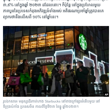
៣,៩% នៅក្នុង​ឆ្នាំ ២០២៣​ ដដែល​នោះ។ ក៏ប៉ុន្តែ នៅក្នុង​ប្រហែល​មួយ​
ភាគបួន​នៃ​ប្រទេស​កំពុង​អភិវឌ្ឍន៍​ទាំងអស់ អតិផរណា​ប្រចាំឆ្នាំ​ត្រូវ​បាន​គេ​
ព្យាករ​ថា​នឹង​លើស​ពី ១០% នៅ​ឆ្នាំ​នេះ។
រូបឯកសារ៖ មនុស្ស​ដើរ​កាត់​ហាង​ Starbucks នៅ​ខាងក្រៅផ្សារ​ទំនើប​មួយ នៅ
ទីក្រុងប៉េកាំង ប្រទេសចិន កាលពី​ថ្ងៃទី២៣ ខែធ្នូ ឆ្នាំ២០២៣។