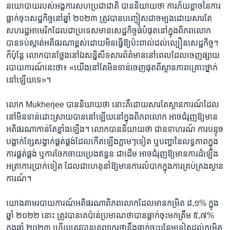
នយោបាយ​របស់​អង្គការ​សហប្រជាជាតិ បាន​និយាយ​ថា ការភ័យខ្លាច​នៃ​ការ
ធ្លាក់ចុះ​សេដ្ឋកិច្ច​នៅ​ឆ្នាំ ២០២៣ ត្រូវបាន​បញ្ចៀសជាចម្បង​ដោយសារតែ​
សហរដ្ឋ​អាមេរិក​ដែល​ជា​ប្រទេស​មាន​សេដ្ឋកិច្ច​ធំ​បំផុត​នៅក្នុង​ពិភពលោក
បាន​ទប់ស្កាត់​អតិផរណា​ខ្ពស់​ដោយ​មិន​ធ្វើ​ឱ្យ​ប៉ះពាល់​ដល់​ល្បឿន​សេដ្ឋកិច្ច។
ក៏ប៉ុន្តែ លោក​បាន​ថ្លែង​នៅឯ​សន្និសីទ​សារព័ត៌មាន​នៅ​ពេល​ដែល​ចេញ​ផ្សាយ
របាយការណ៍​នេះ​ថា៖ «យើង​នៅ​តែ​មិន​ទាន់​ចេញផុត​ពី​ស្ថានភាពគ្រោះថ្នាក់​
នៅ​ឡើយ​ទេ»។
លោក Mukherjee បាន​និយាយ​ថា នោះ​គឺ​ដោយ​សារ​តែ​ស្ថានការណ៍​ដែល​
នៅ​មិន​ទាន់ដោះស្រាយ​បាន​នៅ​ឡើយ​នៅ​ក្នុង​ពិភពលោក អាច​ជំរុញ​ឱ្យ​មាន​
អតិផរណា​កាន់តែ​ខ្លាំងឡើង។ លោក​បាន​និយាយ​ថា ជា​ឧទាហរណ៍ ការបន្ទុច
បង្អាក់​ខ្សែ​សង្វាក់​ផ្គត់ផ្គង់​ដែល​កើត​ឡើង​ភ្លាមៗ​ទៀត ឬ​បញ្ហា​នៃ​លទ្ធភាព​ក្នុង​
ការផ្គត់ផ្គង់ ឬ​ការចែកចាយ​ប្រេង​ឥន្ធនៈ​ជាដើម អាច​ជំរុញ​ឱ្យ​មាន​ការដំឡើង​
អត្រា​ការប្រាក់​ទៀត ដែល​ជា​ហេតុ​នាំ​ឱ្យ​មាន​ការលំបាក​ក្នុងការ​គ្រប់គ្រង​ស្ថាន
ការណ៍។
យោង​តាម​របាយការណ៍​អតិផរណា​ពិភពលោក​ដែល​មាន​កម្រិត ៨,១% ក្នុង​
ឆ្នាំ​ ២០២២​ នោះ ត្រូវបាន​គេ​ប៉ាន់ប្រមាណ​ថា​បាន​ធ្លាក់ចុះ​មក​ត្រឹម ៥,៧%
ក្នុង​ឆ្នាំ ២០២៣ ហើយ​ត្រូវ​បាន​គេ​ព្យាករ​ថា​នឹង​ធ្លាក់ចុះ​បន្ថែម​ទៀត​ដល់​កម្រិត