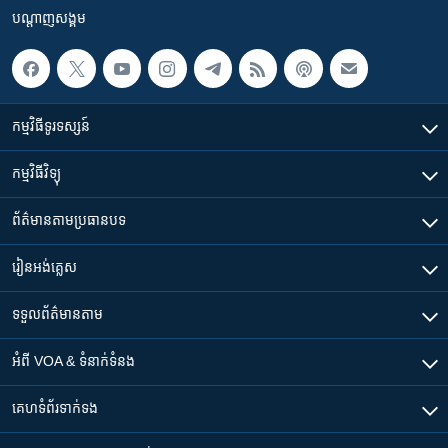
បណ្តាញ​សង្គម
កម្មវិធី​ទូរទស្សន៍
កម្មវិធី​វិទ្យុ
ព័ត៌មាន​តាមប្រធានបទ​
រៀន​​អង់គ្លេស
ទទួល​ព័ត៌មាន​តាម
អំពី​ VOA & ទំនាក់ទំនង
គេហទំព័រ​​ទាក់ទង