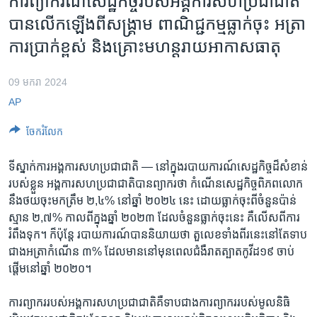
ការព្យាករណ៍សេដ្ឋកិច្ចរបស់អង្គការសហប្រជាជាតិ
រចនា
សម្ព័ន្ធ​
បានលើកឡើងពីសង្គ្រាម ពាណិជ្ជកម្មធ្លាក់ចុះ អត្រា
Khmer English
រំលង​
ការប្រាក់ខ្ពស់ និងគ្រោះមហន្តរាយអាកាសធាតុ
និង​
បណ្តាញ​សង្គម
ចូល​
09 មករា 2024
ទៅ​
AP
កាន់​
ទំព័រ​
ភាសា
ចែករំលែក
ស្វែង​
រក
ទីស្នាក់ការ​អង្គការ​សហប្រជាជាតិ — នៅក្នុង​របាយការណ៍​សេដ្ឋកិច្ច​ដ៏​សំខាន់​
របស់​ខ្លួន អង្គការ​សហប្រជាជាតិ​បាន​ព្យាករ​ថា កំណើន​សេដ្ឋកិច្ច​ពិភពលោក​
នឹង​ថយ​ចុះ​មក​ត្រឹម ២,៤% នៅ​ឆ្នាំ​ ២០២៤ ​នេះ ដោយ​ធ្លាក់​ចុះ​ពី​ចំនួន​ប៉ាន់
ស្មាន ២,៧% កាលពី​ក្នុង​ឆ្នាំ ២០២៣ ដែល​ចំនួន​ធ្លាក់​ចុះ​នេះ គឺ​លើស​ពី​ការ
រំពឹង​ទុក។ ក៏ប៉ុន្តែ របាយការណ៍​បាន​និយាយ​ថា តួលេខ​ទាំងពីរ​នេះ​នៅតែ​ទាប​
ជាង​អត្រា​កំណើន ៣% ដែល​មាន​នៅ​មុន​ពេល​ជំងឺ​រាតត្បាត​កូវីដ១៩ ​ចាប់
ផ្តើម​នៅ​ឆ្នាំ ២០២០។
ការព្យាករ​របស់​អង្គការ​សហប្រជាជាតិ​គឺ​ទាប​ជាងការព្យាករ​របស់​មូលនិធិ​