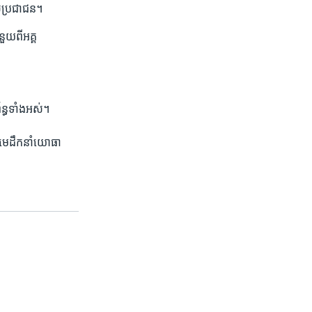
បស់​ប្រជាជន។
យ​ពី​អគ្គ​
ន្ធ​ទាំង​អស់។ ​
យ​មេ​ដឹកនាំ​យោធា​