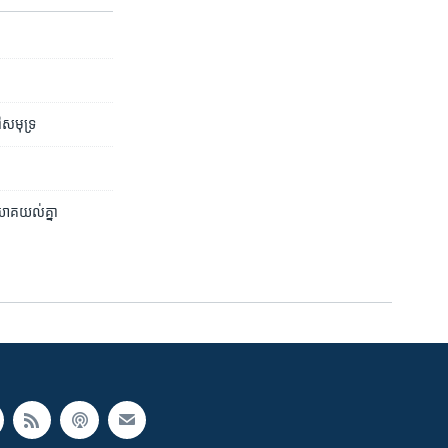
ៅ​សមុទ្រ
ារយោគយល់គ្នា