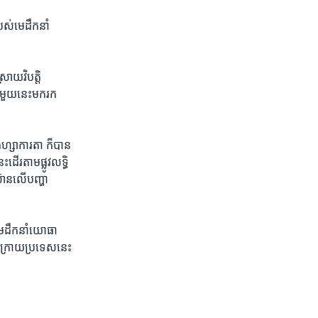
បស់​មេដឹកនាំ​
រាយ​វិបត្តិ​
មួយ​នេះ​មក​រក​
​ហ្សាការតា​ ក៏​បាន​
ដើរ​តាម​ផ្លូវ​លទ្ធិ​
៊ាន​លើ​បញ្ហា​
​មេ​ដឹកនាំ​យោធា​
 ក្រោយ​ប្រទេស​នេះ​