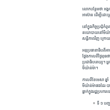
លោក​បន្ថែម​ថា​ អង្គ
អាស៊ាន​ ដើម្បី​ដោះ​ស្
នៅ​ក្នុង​កិច្ច​ប្រជុំ
នយោបាយ​នៅ​មីយ៉ាន់ម
សន្តិភាព​វិញ​ ក្រោយ​រ
អនុ​ប្រធានាធិបតី​អាម
ថ្លែង​កាល​ពី​ថ្ងៃ​ពុធ​
ប្រជាធិបតេយ្យ។​ អ្នក
មីយ៉ាន់ម៉ា។​
កាល​ពី​ខែ​មេសា ​ឆ្នា
មីយ៉ាន់ម៉ា​ផង​ដែរ​ 
ធ្លាក់​ក្នុង​រដ្ឋ​ប្រហ
ទី ១ ​បញ្ឈ