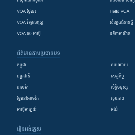
VOA ថ្ងៃនេះ
Hello VOA
VOA ​វិទ្យាសាស្ត្រ
សំឡេង​ជំនាន់​ថ្មី
VOA 60 អាស៊ី
វេទិកា​អាស៊ាន
ព័ត៌មាន​តាមប្រធានបទ​
កម្ពុជា
នយោបាយ
អន្តរជាតិ
សេដ្ឋកិច្ច
អាមេរិក
សិទ្ធិមនុស្ស
ខ្មែរ​នៅអាមេរិក
សុខភាព
អាស៊ីអាគ្នេយ៍
អប់រំ
រៀន​​អង់គ្លេស