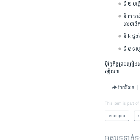
ទី​ ២​ បង
ទី​ ៣ ​ចា
លេខាធិកា
ទី​ ៤​ ផ្
ទី​ ៥​ ទស្
ប៉ុន្តែ​កិច្ច​ព្រម​ព្
ឡើយ៕
ចែករំលែក
This item is part of
នយោបាយ
អ
អត្ថបទ​ទាក់