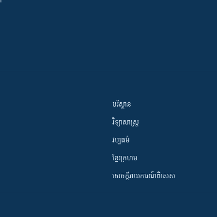
បរិស្ថាន
វិទ្យាសាស្រ្ត
វប្បធម៌
ខ្មែរក្រហម
សេចក្តីរាយការណ៍ពិសេស