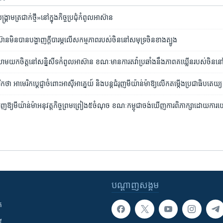
គ្រាម​ត្រជាក់​ថ្មី»នៅ​ក្នុង​កិច្ចប្រជុំ​កំពូល​អាស៊ាន
អាស៊ាន​មិន​បាន​បង្ហាញ​ក្តី​បារម្ភ​លើ​សកម្មភាព​របស់​ចិន​នៅ​សមុទ្រ​ចិន​ខាងត្បូង
្យាយាម​យកចិត្ត​នៅ​សន្និសីទ​កំពូល​អាស៊ាន ខណៈ​មាន​ការតវ៉ា​ប្រឆាំង​នឹង​ភាព​គឃ្លើន​របស់​ចិន​ន
​ថា អាមេរិក​ប្តេជ្ញា​ចំពោះ​អាស៊ីអាគ្នេយ៍ និង​បន្ត​ជំរុញ​មីយ៉ាន់ម៉ា​ឱ្យ​លើក​តម្កើង​ប្រជាធិបតេយ្យ
ំរុញ​ឱ្យ​មីយ៉ាន់ម៉ា​អនុវត្ត​កិច្ចព្រមព្រៀង​៥​ចំណុច​ ខណៈ​កម្ពុជា​ចង់​ឃើញ​ការពិភាក្សា​ដោយ​ក
បណ្តាញ​សង្គម
ក
ី