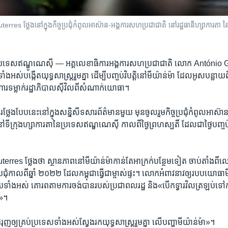
terres ថ្លែងនៅក្នុងកិច្ចប្រជុំកំពូលអាស៊ាន-អង្គការសហប្រជាជាតិ នៅរដ្ឋធានីហ្សាការតា នៃ
ា ប្រទេសឥណ្ឌូណេស៊ី —
អគ្គ​លេខាធិការ​អង្គការ​សហ​ប្រជាជាតិ ​លោក ​António 
ំង​អស់​បង្កើត​យុទ្ធសាស្រ្ត​រួម​គ្នា ​ដើម្បី​បញ្ចប់​វិបត្តិ​នៅ​មីយ៉ាន់ម៉ា ​ដែល​អូស​បន្លាយ​ព
្រហារ​ទម្លាក់​រដ្ឋាភិបាល​ស៊ីវិល​ពី​សំណាក់​យោធា។​
្លែង​បែប​នេះ​នៅ​ក្នុង​សន្និសីទ​សារ​ព័ត៌មាន​មួយ ​មុន​ចូលរួម​កិច្ច​ប្រជុំ​កំពូល​អាស៊
​ទីក្រុង​ហ្សាការតា​នៃ​ប្រទេស​ឥណ្ឌណេស៊ី ​កាល​ពី​ថ្ងៃ​ព្រហស្បតិ៍​ ដែល​ជា​ថ្ងៃ​បញ្ចប់​នៃ
es ​ថ្លែង​ថា​ ស្ថានភាព​នៅ​មីយ៉ាន់ម៉ា​កាន់​តែ​អាក្រក់​បន្ថែម​ទៀត ​ចាប់​តាំង​ពី​លោ
​ប្រជុំ​កាល​ពី​ឆ្នាំ​ ២០២២​ ដែល​កម្ពុជា​ធ្វើ​ជា​ម្ចាស់​ផ្ទះ។ ​លោក​អំពាវនាវ​ឲ្យ​របប​យោធ
ង​អស់ ​គោរព​តាម​ការ​ចង់​បាន​របស់​ប្រជា​ពលរដ្ឋ ​និង​«បើក​ទ្វារ​វិល​ត្រឡប់​ទៅ​កា
»។​
ជំរុញ​ឲ្យ​គ្រប់​ប្រទេស​ទាំង​អស់​ស្វែង​រក​យុទ្ធសាស្រ្ត​រួម​គ្នា ​លើ​បញ្ហា​មីយ៉ាន់ម៉ា»។​