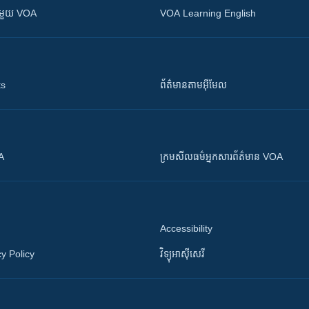
ស​​ជាមួយ VOA
VOA Learning English
ts
ព័ត៌មាន​តាម​អ៊ីមែល
OA
ក្រម​​​សីលធម៌​​​អ្នក​​​សារព័ត៌មាន VOA
Accessibility
y Policy
វិទ្យុ​អាស៊ី​សេរី