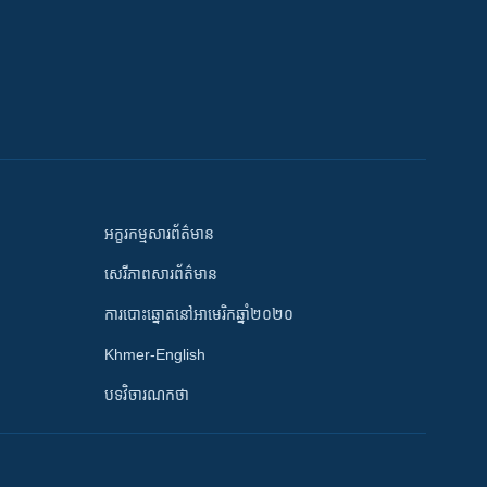
អក្ខរកម្មសារព័ត៌មាន
សេរីភាពសារព័ត៌មាន
ការបោះឆ្នោតនៅអាមេរិកឆ្នាំ២០២០
Khmer-English
បទវិចារណកថា