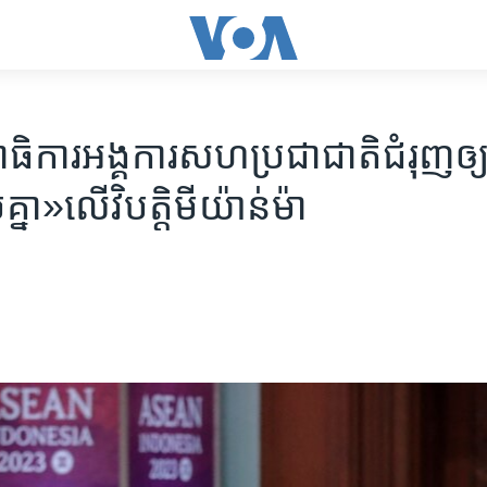
ធិការ​អង្គការ​សហប្រជាជាតិ​ជំរុញ​ឲ្យ​
មគ្នា»​លើ​វិបត្តិ​មីយ៉ាន់ម៉ា