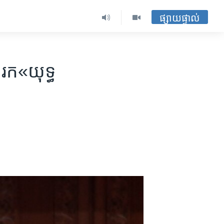
ផ្សាយផ្ទាល់
រក​«យុទ្ធ