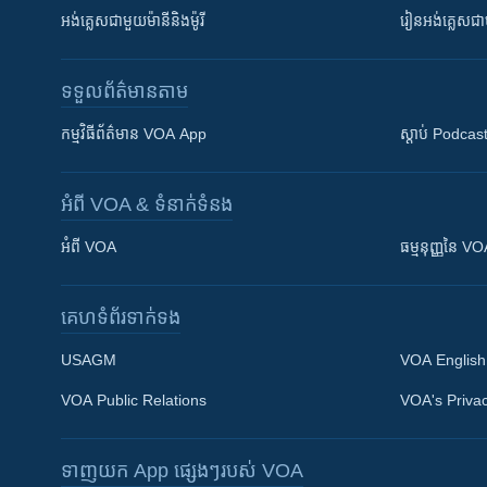
អង់គ្លេស​ជាមួយ​ម៉ានី​និង​ម៉ូរី
រៀន​​​​​​អង់គ្លេ
ទទួល​ព័ត៌មាន​តាម
កម្មវិធី​ព័ត៌មាន VOA App
ស្តាប់ Podcas
អំពី​ VOA & ទំនាក់ទំនង
អំពី​ VOA
ធម្មនុញ្ញ​នៃ V
គេហទំព័រ​​ទាក់ទង
USAGM
VOA English
VOA Public Relations
VOA's Privac
ទាញយក​ App ផ្សេងៗ​របស់​ VOA
Khmer English