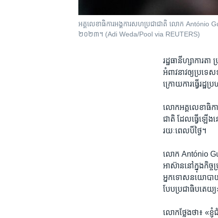
អគ្គ​លេខាធិការ​អង្គការ​សហ​ប្រជាជាតិ ​លោក ​António Gu
២០២៣។ (Adi Weda/Pool via REUTERS)
រដ្ឋធានីហ្សាការត
អំពាវនាវ​ឲ្យ​ប្រទេស​ទា
ក្រោយ​ការ​ធ្វើ​រដ្ឋ​ប
លោក​អគ្គ​លេខាធិការ​ថ
ជាតិ​ ដែល​ធ្វើ​ឡើង​នៅ
រយៈពេល​បី​ថ្ងៃ។​
លោក ​António Guterr
អាស៊ាន​នៅ​ក្នុង​កិច្ច
អ្នក​ទោស​នយោបាយ​ទាំ
បែប​ប្រជាធិបតេយ្យ
លោក​ថ្លែង​ថា៖​ «ខ្ញុំ​