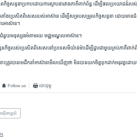
្កើត​កិច្ច​សន្ទនា​ប្រកប​ដោយ​ការ​ស្ថាបនា​រវាង​ភាគី​ពាក់ព័ន្ធ ​ដើម្បី​ផល​ប្រយោជន៍​រ
ត់​តាំង​ប្រេសិត​ពិសេស​របស់​អាស៊ាន ​ដើម្បី​សម្រប​សម្រួល​កិច្ច​សន្ទនា ​ដោយ​មាន​ជំនួ
រ​អាស៊ាន។​
តល់​ជំនួយ​មនុស្ស​ធម៌​តាម​រយៈ​មជ្ឈមណ្ឌល​អាស៊ាន។ ​
សន​កិច្ច​របស់​ប្រេសិត​ពិសេស​នៅ​ប្រទេស​មីយ៉ាន់ម៉ា​ដើម្បី​ជួប​ជាមួយ​គ្រប់​ភាគី​ពាក់​ព័
រៀង​នោះ​ត្រូវ​បាន​មេ​ដឹកនាំ​អាស៊ាន​មើល​ឃើញ​ថា​ មិន​បាន​យក​ចិត្ត​ទុក​ដាក់​អនុវត្ត​ដោ
Follow us
បោះពុម្ព
ាស៊ី​អាគ្នេយ៍
ទង