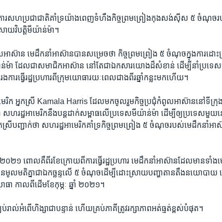
ការ​សហ​ប្រជាជាតិ​គាំទ្រ​យ៉ាង​ពេញ​ទំហឹង​កិច្ច​ព្រម​ព្រៀង​កុងសង់ស៊ីស​ ៥ ចំណុច​រ
រាយ​វិបត្តិ​មីយ៉ាន់ម៉ា។​
​កំពូល​អាស៊ាន ​មេ​ដឹកនាំ​អាស៊ាន​បាន​សម្រេច​ថា​ ​កិច្ច​ព្រមព្រៀង ៥ ចំណុច​ក្នុង​ការ​ដោះស្
៉ា ​ដែល​ជា​សមាជិក​អាស៊ាន​ នៅ​តែ​ជា​ឯកសារ​យោង​ដ៏​សំខាន់ ​ដើម្បី​នាំ​ប្រទេស​
ង​ការ​ធ្វើ​រដ្ឋ​ប្រហារ​ពី​ក្រុម​យោធា​រយៈ​ពេល​ជាង​ពីរ​ឆ្នាំ​កន្លះ​មក​ហើយ។​
េរិក ​អ្នកស្រី​ Kamala Harris ​ដែល​មក​ចូល​រួម​កិច្ច​ប្រជុំ​កំពូល​អាស៊ាន​នៅ​ទីក្រុង
ថា​ សហរដ្ឋ​អាមេរិក​នឹង​បន្ត​ដាក់​សម្ពាធ​លើ​ប្រទេស​មីយ៉ាន់ម៉ា​ ដើម្បី​ឲ្យ​ប្រទេស​មួយ​នេះ​
ស្រី​បញ្ជាក់​ថា​ សហរដ្ឋ​អាមេរិក​គាំទ្រ​កិច្ច​ព្រមព្រៀង​ ៥​ ចំណុច​របស់​មេដឹកនាំ​អាស
ំ​ ២០២១​ ពោល​គឺ​ពីរ​ខែ​ក្រោយ​ពី​ការ​ធ្វើ​រដ្ឋ​ប្រហារ​ មេ​ដឹកនាំ​អាស៊ាន​ដែល​មាន​ទាំង
បាន​មូល​មតិ​គ្នា​ជា​ឯកច្ឆន្ទ​លើ​ ៥​ ចំណុច​ដើម្បី​ដោះ​ស្រាយ​បញ្ហា​តានតឹង​នយោបាយ​
ារ​យោធា ​កាល​ពី​ដើម​ខែ​កុម្ភៈ​ ឆ្នាំ​ ២០២១។​
ប់​រាល់​អំពើ​ហិង្សា​ជា​បន្ទាន់​ ហើយ​គ្រប់​ភាគី​ត្រូវ​រក្សា​ភាព​អត់ធ្មត់​ខ្ពស់​បំផុត។