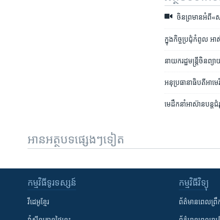
ចិន​ព្រមាន​អំពី​«សង្
ក្នុង​កិច្ចប្រជុំ​កំពូល 
នាយក​រដ្ឋមន្ត្រី​ចិន​ព
អនុប្រធានាធិបតី​អាមេរិក
មេដឹកនាំ​អាស៊ាន​បន្ត​ជ
អានអត្ថបទផ្សេងៗទៀត
កម្មវិធី​ទូរទស្សន៍
កម្មវិធី​វិទ្យុ
វីដេអូ​ខ្មែរ
ព័ត៌មាន​ពេល​ព្រឹ
វ៉ាស៊ីនតោន​ថ្ងៃ​នេះ
ព័ត៌មាន​​ពេល​រាត្រ