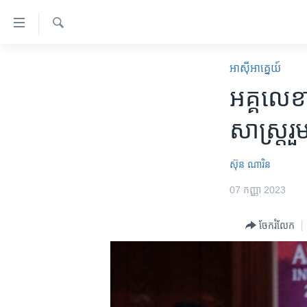
ភ្ជាប់​
ទៅ​
គេហទំព័រ​
ស្វែង​
កម្ពុជា
រក
អាស៊ី​អាគ្នេយ៍
ទាក់ទង
អន្តរជាតិ
អគ្គ​លេខា
រំលង​
និង​
អាមេរិក
សាស្រ្ត​រួ
ចូល​
ចិន
ទៅ​​
ទំព័រ​
ហេឡូវីអូអេ
ស៊ុន ណារិន
ព័ត៌មាន​​
កម្ពុជាច្នៃប្រតិដ្ឋ
07 កញ្ញា 2023
តែ​
ម្តង
ព្រឹត្តិការណ៍ព័ត៌មាន
ចែករំលែក
រំលង​
ទូរទស្សន៍ / វីដេអូ​
និង​
ចូល​
វិទ្យុ / ផតខាសថ៍
ទៅ​
កម្មវិធីទាំងអស់
ទំព័រ​