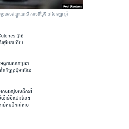
ប្រទេសឥណ្ឌូណេស៊ី កាលពីថ្ងៃទី ៧ ខែកញ្ញា ឆ្នាំ
Guterres ​បាន​
ីរ​ឆ្នាំ​មក​ហើយ ​
ាន​អង្គការ​សហ​ប្រជា
​កិច្ច​ប្រជុំ​អាស៊ាន​
ក​បាន​ជួប​មេ​ដឹកនាំ​
ា​មីយ៉ាន់ម៉ា​ដោះ​លែង​
ន់​ការ​ដឹកនាំ​តាម​