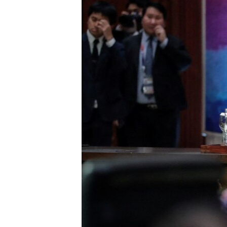
រចនា
សម្ព័ន្ធ​
រំលង​
និង​
ចូល​
ទៅ​
កាន់​
ទំព័រ​
ស្វែង​
រក