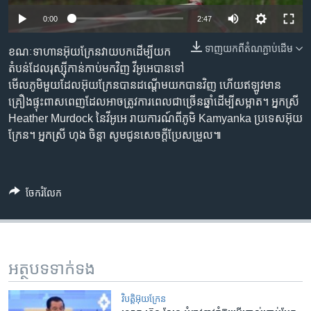
រចនា
សម្ព័ន្ធ​
0:00
2:47
Khmer English
រំលង​
ទាញ​យក​ពី​តំណភ្ជាប់​ដើម
ខណៈ​ទាហាន​​អ៊ុយក្រែន​វាយបក​ដើម្បី​យក​
និង​
បណ្តាញ​សង្គម
តំបន់​ដែល​រុស្ស៊ី​កាន់កាប់​មកវិញ វីអូអេ​បាន​ទៅ​
ចូល​
មើល​ភូមិ​មួយ​ដែល​អ៊ុយក្រែន​បាន​ដណ្តើម​យក​បាន​វិញ ​ហើយ​ឥឡូវ​មាន​
ទៅ​
គ្រឿង​ផ្ទុះ​ពាសពេញ​ដែល​អាច​ត្រូវការ​ពេល​ជា​ច្រើន​ឆ្នាំ​ដើម្បី​សម្អាត។ អ្នកស្រី
កាន់​
Heather Murdock នៃ​វីអូអេ រាយការណ៍​ពី​ភូមិ Kamyanka ប្រទេស​អ៊ុយ
ទំព័រ​
ភាសា
ក្រែន។ អ្នកស្រី ហុង ចិន្តា សូម​ជូន​សេចក្តី​ប្រែសម្រួល៕
ស្វែង​
រក
ចែករំលែក
អត្ថបទ​ទាក់ទង
វិបត្តិអ៊ុយក្រែន