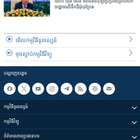
លោក ហ៊ុន សែន អំពាវនាវ​កុំ​ឱ្យ​ប្រើប្រាស់​គ្រាប់បែក​
ចង្កោម​លើ​ទឹកដី​អ៊ុយក្រែន
មើល​កម្មវិធី​ទូរទស្សន៍
ចុចស្តាប់កម្មវិធីវិទ្យុ
បណ្តាញ​សង្គម
កម្មវិធី​ទូរទស្សន៍
កម្មវិធី​វិទ្យុ
ព័ត៌មាន​តាមប្រធានបទ​