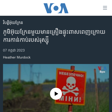
ភ្ជាប់​
ទៅ​
គេហទំព័រ​
វិបត្តិអ៊ុយក្រែន
កម្ពុជា
ទាក់ទង
ភូមិ​អ៊ុយក្រែន​មួយ​មាន​គ្រឿង​ផ្ទុះ​ពាសពេញ​ក្រោយ​
រំលង​
អន្តរជាតិ
ការ​កាន់កាប់​របស់​រុស្ស៊ី
និង​
អាមេរិក
ចូល​
07 កក្កដា 2023
ទៅ​​
ចិន
Heather Murdock
ទំព័រ​
ហេឡូវីអូអេ
ព័ត៌មាន​​
តែ​
កម្ពុជាច្នៃប្រតិដ្ឋ
ម្តង
ព្រឹត្តិការណ៍ព័ត៌មាន
រំលង​
និង​
ទូរទស្សន៍ / វីដេអូ​
No media source currently available
ចូល​
វិទ្យុ / ផតខាសថ៍
ទៅ​
ទំព័រ​
កម្មវិធីទាំងអស់