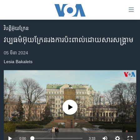
ភ្ជាប់​
ទៅ​
គេហទំព័រ​
វិបត្តិអ៊ុយក្រែន
កម្ពុជា
ទាក់ទង
វប្បធម៌​អ៊ុយក្រែន​រង​ការ​ប៉ះពាល់​ដោយសារ​សង្គ្រាម
រំលង​
អន្តរជាតិ
និង​
05 មីនា 2024
អាមេរិក
ចូល​
Lesia Bakalets
ទៅ​​
ចិន
ទំព័រ​
ហេឡូវីអូអេ
ព័ត៌មាន​​
តែ​
កម្ពុជាច្នៃប្រតិដ្ឋ
ម្តង
ព្រឹត្តិការណ៍ព័ត៌មាន
រំលង​
No media source currently available
និង​
ទូរទស្សន៍ / វីដេអូ​
ចូល​
វិទ្យុ / ផតខាសថ៍
ទៅ​
ទំព័រ​
កម្មវិធីទាំងអស់
0:00
3:33