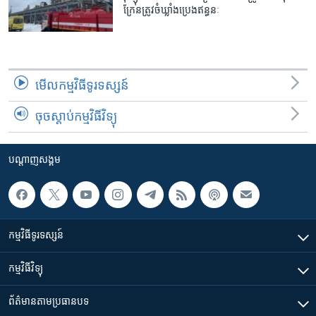
ក្រែន​ត្រូវ​ចំ​ឃ្លាំង​​ប្រេង​ឥន្ធនៈ
មើល​កម្មវិធី​ទូរទស្សន៍
ចុចស្តាប់កម្មវិធីវិទ្យុ
បណ្តាញ​សង្គម
កម្មវិធី​ទូរទស្សន៍
កម្មវិធី​វិទ្យុ
ព័ត៌មាន​តាមប្រធានបទ​