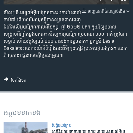
រចនា
សម្ព័ន្ធ​
Khmer English
ទាញ​យក​ពី​តំណភ្ជាប់​ដើម
សិល្បៈ​និង​វប្បធម៌​អ៊ុយក្រែន​បាន​រង​ការ​ប៉ះពាល់​
រំលង​
ចាប់តាំង​ពី​ពេល​ដែល​រុស្ស៊ី​បាន​ឈ្លានពាន​ពេញ​
និង​
បណ្តាញ​សង្គម
ទំហឹង​លើ​អ៊ុយក្រែន​កាលពី​ខែ​កុម្ភៈ ឆ្នាំ ២០២២ មក។ ក្នុង​អំឡុង​ពេល​
ចូល​
សង្រ្គាម​ពីរ​ឆ្នាំ​កន្លង​មក​នេះ សិល្បករ​អ៊ុយក្រែន​ប្រមាណ ១០០ នាក់ ត្រូវ​បាន​
ទៅ​
សម្លាប់ ហើយ​វត្ថុ​វប្បធម៌ ៨០០ បាន​រង​ការ​ខូចខាត។ អ្នកស្រី Lesia
កាន់​
Bakalets រាយការណ៍​អំពី​រឿង​នេះ​ពី​ទីក្រុង​កៀវ ប្រទេស​អ៊ុយក្រែន។ លោក
ទំព័រ​
ភាសា
ភី សុភាដា ជូន​សេចក្តី​ប្រែសម្រួល៕
ស្វែង​
រក
ចែករំលែក
អត្ថបទ​ទាក់ទង
វិបត្តិអ៊ុយក្រែន
រុស្ស៊ី​និយាយ​ថា​ការ​វាយប្រហារ​ដោយ​ដ្រូន​របស់​អ៊ុយ