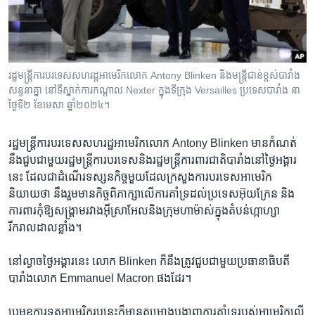
រចនា
សម្ព័ន្ធ​
Khmer English
រំលង​
និង​
បណ្តាញ​សង្គម
ចូល​
រដ្ឋមន្ត្រីការបរទេស​សហរដ្ឋអាមេរិក​លោក Antony Blinken និង​មន្ត្រីជាន់ខ្ពស់​បារាំង​
ទៅ​
សន្ទនាគ្នា​ នៅ​ទីស្នាក់ការ​កណ្តាល​ Nexter ក្នុងទីក្រុង Versailles ប្រទេសបារាំង នា
កាន់​
ថ្ងៃទី២ ខែមេសា ឆ្នាំ២០២៤។
ទំព័រ​
ភាសា
ស្វែង​
រដ្ឋមន្ត្រី​ការបរទេស​សហរដ្ឋ​អាមេរិក​លោក Antony Blinken មាន​កំណត់​
រក
នឹង​ជួប​ជាមួយ​រដ្ឋមន្ត្រី​ការបរទេសនិង​រដ្ឋមន្ត្រី​ការពារ​ជាតិ​បារាំងនៅថ្ងៃ​អង្គារ​
នេះ​ ដែលជា​ដំណើរ​ទស្សនកិច្ច​មួយ​ដែលក្រសួង​ការបរទេស​អាមេរិក​
និយាយថា​ នឹង​រួម​មានកិច្ច​ពិភាក្សា​លើ​ការគាំទ្រ​ដល់​ប្រទេស​អ៊ុយក្រែន​ និង​
ការពារ​កុំ​ឱ្យ​សង្គ្រាមរវាងអ៊ីស្រាអែល​និង​ក្រុមហាម៉ាស់ក្នុង​តំបន់​ហ្កាហ្សា​
រីករាលដាលខ្លាំង។
នៅល្ងាច​ថ្ងៃ​អង្គារ​នេះ​ លោក Blinken ក៏​នឹង​ត្រូវ​ជួប​ជា​មួយ​ប្រធានាធិបតី​
បារាំង​លោក Emmanuel Macron ផង​ដែរ។ ​
ប្រមុខការទូត​អាមេរិក​រូប​នេះ​ក៏មាន​គម្រោងបង្ហាញការគាំទ្រ​របស់​អាមេរិកលើ​