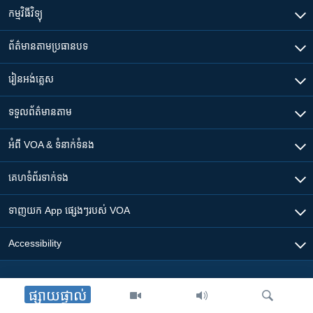
កម្មវិធី​វិទ្យុ
ព័ត៌មាន​តាមប្រធានបទ​
រៀន​​អង់គ្លេស
ទទួល​ព័ត៌មាន​តាម
អំពី​ VOA & ទំនាក់ទំនង
គេហទំព័រ​​ទាក់ទង
ទាញយក​ App ផ្សេងៗ​របស់​ VOA
Accessibility
ផ្សាយផ្ទាល់