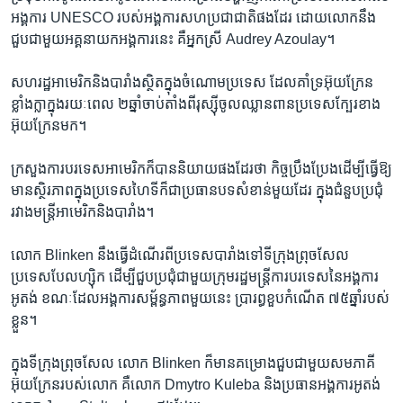
អង្គការ​ UNESCO ​របស់​អង្គការ​សហប្រជាជាតិ​ផង​ដែរ ដោយ​លោក​នឹង​
ជួប​ជា​មួយ​អគ្គនាយក​អង្គការ​នេះ គឺ​អ្នក​ស្រី Audrey Azoulay។
សហរដ្ឋ​អាមេរិក​និង​បារាំងស្ថិត​ក្នុង​ចំណោម​ប្រទេស ដែល​គាំទ្រ​អ៊ុយក្រែន​
ខ្លាំងក្លា​ក្នុង​រយៈពេល​ ២​ឆ្នាំចាប់តាំង​ពី​រុស្ស៊ី​ចូលឈ្លានពាន​ប្រទេស​ក្បែរខាង​
អ៊ុយក្រែន​មក។​ ​
ក្រសួង​ការបរទេស​អាមេរិក​ក៏​បាននិយាយ​ផង​ដែរ​ថា​ កិច្ចប្រឹងប្រែង​ដើម្បីធ្វើ​ឱ្យ​
មាន​ស្ថិរភាព​ក្នុង​ប្រទេស​ហៃទីក៏​ជា​ប្រធានបទ​សំខាន់​មួយ​ដែរ ក្នុង​ជំនួប​ប្រជុំ
រវាង​មន្ត្រី​អាមេរិក​និង​បារាំង។ ​
លោក Blinken ​នឹង​ធ្វើ​ដំណើរ​ពី​ប្រទេស​បារាំង​ទៅទីក្រុង​ព្រុចសែល​
ប្រទេស​បែលហ្ស៊ិក​ ដើម្បី​ជួប​ប្រជុំ​ជា​មួយ​ក្រុម​រដ្ឋមន្ត្រី​ការបរទេស​នៃ​អង្គការ​
អូតង់​ ខណៈ​ដែល​អង្គការ​សម្ព័ន្ធភាព​មួយ​នេះ បា្ររព្ធ​ខួប​កំណើត ​៧៥​ឆ្នាំ​របស់​
ខ្លួន។
ក្នុង​ទីក្រុង​ព្រុចសែល​ លោក ​Blinken ក៏​មាន​គម្រោង​ជួប​ជា​មួយ​សមភាគី​
អ៊ុយក្រែន​របស់​លោក​ គឺ​លោក​ Dmytro Kuleba ​និងប្រធាន​អង្គការ​អូតង់​