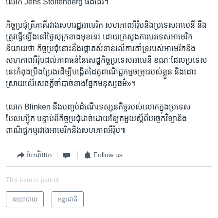
លោក Jens Stoltenberg ផង​ដែរ។​ ​
កិច្ចប្រជុំ​ត្រី​ភាគី​រវាង​សហរដ្ឋ​អាមេរិក​ សហភាព​អឺរ៉ុប​និង​ប្រទេស​អាមេនី​ នឹង​
ត្រូវ​ធ្វើ​ឡើង​នៅ​ថ្ងៃ​សុក្រ​ខាង​មុខ​នេះ​ ដោយ​ក្រសួង​ការបរទេស​អាមេរិក​
និយាយថា​ កិច្ចប្រជុំ​នោះ​នឹង​ផ្តោត​សំខាន់​លើ​ការ​គាំទ្រ​របស់​អាមេរិក​និង​
សហភាព​អឺរ៉ុប​ដល់​ភាពធន់​នៃ​សេដ្ឋកិច្ចប្រទេស​អាមេនី ខណៈ​ដែល​ប្រទេស​
នេះ​កំពុង​ប្រឹងប្រែង​ដើម្បី​បង្កើត​ដៃគូពាណិជ្ជកម្មចម្រុះ​របស់​ខ្លួន​ និង​ដោះ
ស្រាយ​លើ​សេចក្តី​ចាំបាច់​ខាង​ផ្នែក​មនុស្សធម៌»។​
លោក​ Blinken នឹង​បញ្ចប់​ដំណើរ​ទស្សនកិច្ច​របស់​លោក​ក្នុង​ប្រទេស​
បែលហ្ស៊ិក​ បន្ទាប់ពីកិច្ចប្រជុំ​ដាច់​ដោយឡែក​មួយស្តី​ពី​បច្ចេកវិទ្យា​និង​
ពាណិជ្ជកម្ម​រវាង​អាមេរិក​និង​សហភាព​អឺរ៉ុប៕
ចែករំលែក
Follow us
This item is part of
នយោបាយ
អន្តរជាតិ