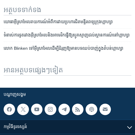
អត្ថបទ​ទាក់ទង
យោធា​អ៊ីស្រាអែល​រាយការណ៍​អំពី​ការ​វាយប្រហារ​ជិត​មន្ទីរពេទ្យ​ក្រុង​ហ្កាហ្សា
ទំនាស់​ការទូត​រវាង​អ៊ីស្រាអែល​និង​អាមេរិក​ធ្វើ​ឱ្យ​ស្មុគស្មាញ​ដល់​ស្ថានការណ៍​នៅ​ហ្កាហ្សា
លោក Blinken ទៅអ៊ីស្រាអែលដើម្បីជំរុញឱ្យមានបទឈប់បាញ់ក្នុងតំបន់ហ្កាហ្សា
អានអត្ថបទផ្សេងៗទៀត
បណ្តាញ​សង្គម
កម្មវិធី​ទូរទស្សន៍