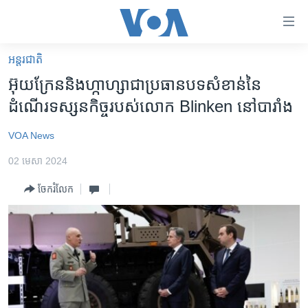
ភ្ជាប់​
ទៅ​
គេហទំព័រ​
អន្តរជាតិ
កម្ពុជា
ទាក់ទង
អ៊ុយក្រែន​និង​ហ្កាហ្សា​ជា​ប្រធានបទ​សំខាន់​នៃ​
រំលង​
អន្តរជាតិ
ដំណើរ​ទស្សនកិច្ច​របស់​លោក Blinken នៅ​បារាំង
និង​
អាមេរិក
ចូល​
VOA News
ទៅ​​
ចិន
ទំព័រ​
02 មេសា 2024
ហេឡូវីអូអេ
ព័ត៌មាន​​
ចែករំលែក
តែ​
កម្ពុជាច្នៃប្រតិដ្ឋ
ម្តង
ព្រឹត្តិការណ៍ព័ត៌មាន
រំលង​
និង​
ទូរទស្សន៍ / វីដេអូ​
ចូល​
វិទ្យុ / ផតខាសថ៍
ទៅ​
ទំព័រ​
កម្មវិធីទាំងអស់