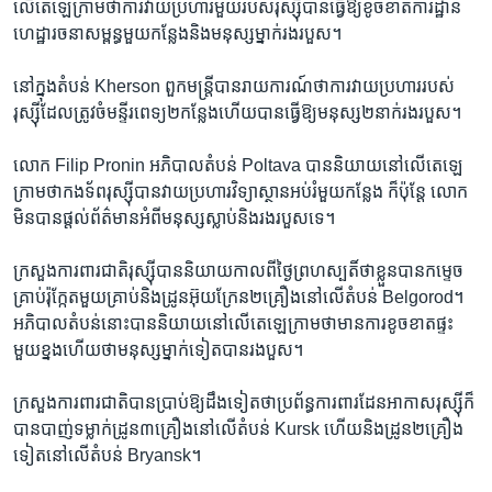
លើ​តេឡេក្រាម​ថា​ការវាយ​ប្រហារ​មួយ​របស់​រុស្ស៊ី​បាន​ធ្វើ​ឱ្យ​ខូចខាត​ការដ្ឋាន​
ហេដ្ឋារចនា​សម្ពន្ធមួយ​កន្លែង​និង​មនុស្ស​ម្នាក់​រង​របួស។
នៅ​ក្នុង​តំបន់ Kherson ពួក​មន្ត្រី​បាន​រាយការណ៍​ថា​ការវាយ​ប្រហារ​របស់​
រុស្ស៊ី​ដែល​ត្រូវចំ​មន្ទីរពេទ្យ២កន្លែង​ហើយ​បាន​ធ្វើ​ឱ្យ​មនុស្ស២នាក់​រងរបួស។
លោក Filip Pronin អភិបាល​តំបន់ Poltava បាន​និយាយ​នៅ​លើ​តេឡេ
ក្រាម​ថា​កងទ័ព​រុស្ស៊ី​បាន​វាយ​ប្រហារ​វិទ្យាស្ថាន​អប់រំ​មួយ​កន្លែង ក៏ប៉ុន្តែ លោក​
មិន​បាន​ផ្តល់​ព័ត៌មាន​អំពី​មនុស្ស​ស្លាប់​និង​រងរបួស​ទេ។
ក្រសួង​ការពារ​ជាតិ​រុស្ស៊ី​បាន​និយាយ​កាលពី​ថ្ងៃ​ព្រហស្បតិ៍​ថា​ខ្លួន​បាន​កម្ទេច​
គ្រាប់​រ៉ុក្កែត​មួយ​គ្រាប់​និងដ្រូន​អ៊ុយក្រែន២គ្រឿង​នៅ​លើ​តំបន់ Belgorod។
អភិបាល​តំបន់​នោះ​បាន​និយាយនៅ​លើ​តេឡេក្រាម​ថា​មាន​ការខូចខាត​ផ្ទះ​
មួយ​ខ្នង​ហើយ​ថា​មនុស្ស​ម្នាក់​ទៀត​បាន​រងបួស។
ក្រសួង​ការពារ​ជាតិ​បាន​ប្រាប់​ឱ្យ​ដឹង​ទៀត​ថា​ប្រព័ន្ធ​ការពារ​ដែន​អាកាស​រុស្ស៊ី​ក៏​
បាន​បាញ់​ទម្លាក់​ដ្រូន៣គ្រឿង​នៅ​លើ​តំបន់ Kursk ហើយ​និង​ដ្រូន២គ្រឿង​
ទៀត​នៅ​លើ​តំបន់ Bryansk។