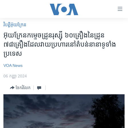
ភ្ជាប់​
ទៅ​
គេហទំព័រ​
វិបត្តិអ៊ុយក្រែន
កម្ពុជា
ទាក់ទង
អ៊ុយក្រែន​​កម្ទេច​​ដ្រូន​​រុស្ស៊ី​ ៦០គ្រឿង​​នៃ​ដ្រូន​
រំលង​
អន្តរជាតិ
៧៨គ្រឿង​​ដែល​​វាយ​​ប្រហារ​​នៅ​​តំបន់​​នានា​​ទូទាំង​
និង​
អាមេរិក
ប្រទេស
ចូល​
ទៅ​​
ចិន
VOA News
ទំព័រ​
ហេឡូវីអូអេ
ព័ត៌មាន​​
06 កញ្ញា 2024
តែ​
កម្ពុជាច្នៃប្រតិដ្ឋ
ម្តង
ចែករំលែក
ព្រឹត្តិការណ៍ព័ត៌មាន
រំលង​
និង​
ទូរទស្សន៍ / វីដេអូ​
ចូល​
វិទ្យុ / ផតខាសថ៍
ទៅ​
ទំព័រ​
កម្មវិធីទាំងអស់