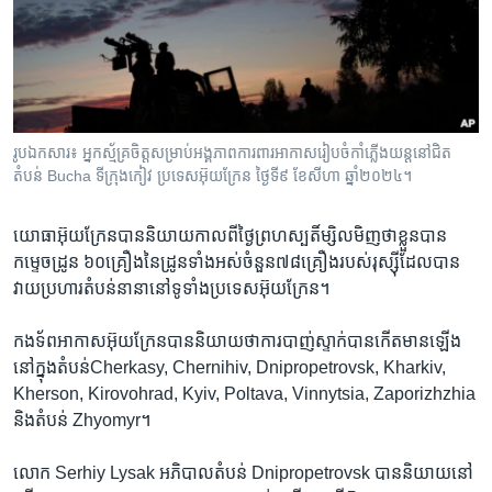
រចនា
សម្ព័ន្ធ​
Khmer English
រំលង​
និង​
បណ្តាញ​សង្គម
ចូល​
ទៅ​
រូបឯកសារ៖ អ្នក​ស្ម័គ្រ​ចិត្ត​សម្រាប់​អង្គភាព​ការពារ​អាកាស​រៀបចំ​កាំភ្លើង​យន្ត​នៅ​ជិត
កាន់​
តំបន់ Bucha ទីក្រុងកៀវ ប្រទេស​អ៊ុយក្រែន ថ្ងៃទី៩ ខែសីហា ឆ្នាំ២០២៤។
ទំព័រ​
ភាសា
ស្វែង​
យោធា​អ៊ុយក្រែន​បាន​និយាយ​កាលពី​ថ្ងៃ​ព្រហស្បតិ៍​ម្សិលមិញ​ថា​ខ្លួន​បាន​
រក
កម្ទេច​ដ្រូន ៦០គ្រឿង​នៃ​ដ្រូន​ទាំង​អស់​ចំនួន៧៨គ្រឿង​របស់​រុស្ស៊ី​ដែល​បាន​
វាយ​ប្រហារ​តំបន់​នានា​នៅ​ទូទាំង​ប្រទេស​អ៊ុយក្រែន។
កងទ័ព​អាកាស​អ៊ុយក្រែន​បាន​និយាយ​ថា​ការបាញ់​ស្ទាក់​បាន​កើត​មាន​ឡើង​
នៅ​ក្នុង​តំបន់Cherkasy, Chernihiv, Dnipropetrovsk, Kharkiv,
Kherson, Kirovohrad, Kyiv, Poltava, Vinnytsia, Zaporizhzhia
និង​តំបន់ Zhyomyr។
លោក Serhiy Lysak អភិបាល​តំបន់ Dnipropetrovsk បាន​និយាយ​នៅ​