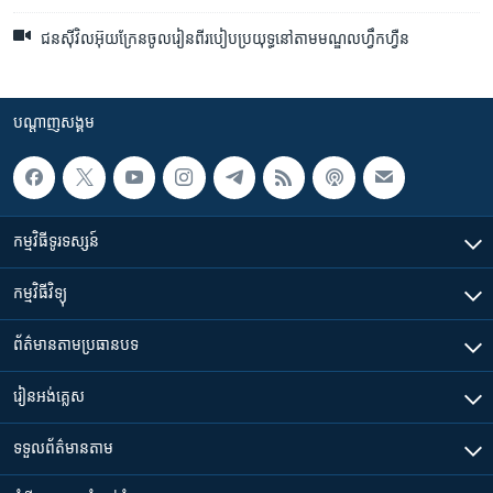
ជនស៊ីវិល​អ៊ុយក្រែន​ចូល​រៀន​​ពី​របៀប​ប្រយុទ្ធ​នៅ​តាម​មណ្ឌល​ហ្វឹកហ្វឺន
បណ្តាញ​សង្គម
កម្មវិធី​ទូរទស្សន៍
កម្មវិធី​វិទ្យុ
ព័ត៌មាន​តាមប្រធានបទ​
រៀន​​អង់គ្លេស
ទទួល​ព័ត៌មាន​តាម