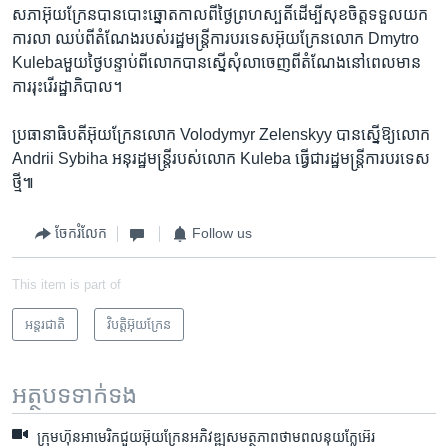
សភា​អ៊ុយក្រែន​បាន​បោះឆ្នោត​កាលពី​ថ្ងៃ​ព្រហស្បតិ៍​ដើម្បី​សុខចិត្ត​ទទួលយក​
ការលា ឈប់​ពីតំណែង​របស់​រដ្ឋមន្ត្រី​ការបរទេស​អ៊ុយក្រែន​លោក Dmytro
Kulebaមួយ​ថ្ងៃ​បន្ទាប់ពី​លោក​បាន​ស្នើ​សុំ​លាចេញ​ពី​តំណែង​នៅពេល​មាន​
ការរុះរើ​រដ្ឋាភិបាល។
ប្រធានាធិបតី​អ៊ុយក្រែន​លោក Volodymyr Zelenskyy បាន​ស្នើ​ឱ្យ​លោក
Andrii Sybiha អនុ​រដ្ឋមន្ត្រី​របស់​លោក Kuleba ធ្វើ​ជា​រដ្ឋមន្ត្រី​ការបរទេស​
ថ្មី៕
ចែករំលែក
Follow us
This item is part of
អន្តរជាតិ
វិបត្តិអ៊ុយក្រែន
អត្ថបទ​ទាក់ទង
ក្រុមហ៊ុន​អាមេរិក​ជួយ​អ៊ុយក្រែន​អភិវឌ្ឍ​សមត្ថភាព​ថាមពល​នុយក្លែអ៊េរ