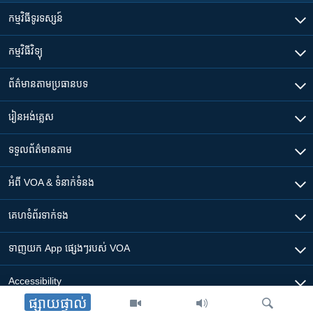
កម្មវិធី​ទូរទស្សន៍
កម្មវិធី​វិទ្យុ
ព័ត៌មាន​តាមប្រធានបទ​
រៀន​​អង់គ្លេស
ទទួល​ព័ត៌មាន​តាម
អំពី​ VOA & ទំនាក់ទំនង
គេហទំព័រ​​ទាក់ទង
ទាញយក​ App ផ្សេងៗ​របស់​ VOA
Accessibility
ផ្សាយផ្ទាល់