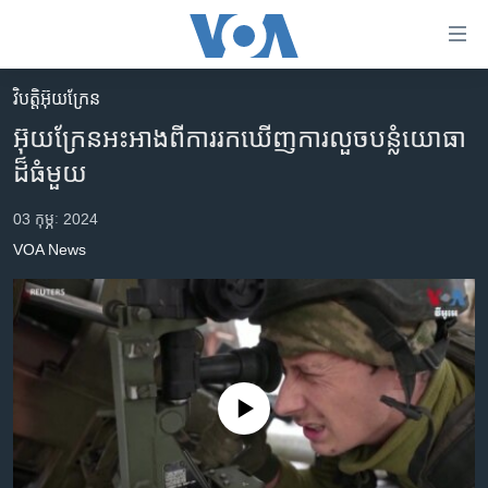
ភ្ជាប់​
ទៅ​
គេហទំព័រ​
វិបត្តិអ៊ុយក្រែន
កម្ពុជា
ទាក់ទង
អ៊ុយក្រែន​អះអាង​ពី​ការរកឃើញ​ការលួច​បន្លំ​យោធា​
រំលង​
អន្តរជាតិ
ដ៏​ធំ​មួយ
និង​
អាមេរិក
ចូល​
03 កុម្ភៈ 2024
ទៅ​​
ចិន
VOA News
ទំព័រ​
ហេឡូវីអូអេ
ព័ត៌មាន​​
តែ​
កម្ពុជាច្នៃប្រតិដ្ឋ
ម្តង
ព្រឹត្តិការណ៍ព័ត៌មាន
រំលង​
និង​
ទូរទស្សន៍ / វីដេអូ​
No media source currently available
ចូល​
វិទ្យុ / ផតខាសថ៍
ទៅ​
ទំព័រ​
កម្មវិធីទាំងអស់