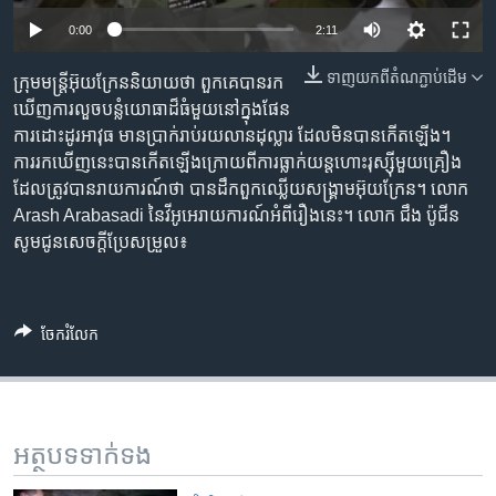
រចនា
សម្ព័ន្ធ​
0:00
2:11
Khmer English
រំលង​
ទាញ​យក​ពី​តំណភ្ជាប់​ដើម
ក្រុម​មន្ត្រី​អ៊ុយក្រែន​និយាយ​ថា ​ពួកគេ​បាន​រក​
និង​
បណ្តាញ​សង្គម
ឃើញ​ការ​លួច​បន្លំ​យោធា​ដ៏​ធំ​មួយ​នៅ​ក្នុង​ផែន​
ចូល​
ការ​ដោះដូរ​អាវុធ ​មានប្រាក់​រាប់​រយ​លាន​ដុល្លារ​ ដែល​មិន​បាន​កើត​ឡើង។ ​
ទៅ​
ការរក​ឃើញ​នេះ​បាន​កើត​​ឡើង​ក្រោយពី​ការ​ធ្លាក់​យន្តហោះ​រុស្ស៊ី​មួយ​គ្រឿង​​
កាន់​
ដែល​ត្រូវ​បាន​រាយ​ការណ៍​ថា​ បាន​ដឹកពួក​ឈ្លើយ​សង្គ្រាម​អ៊ុយក្រែន។ ​លោក ​
ទំព័រ​
ភាសា
Arash Arabasadi នៃ​វីអូអេ​រាយ​ការណ៍​អំពី​រឿង​នេះ។​ លោក ជឹង ប៉ូជីន
ស្វែង​
សូមជូនសេចក្តីប្រែសម្រួល៖
រក
ចែករំលែក
អត្ថបទ​ទាក់ទង