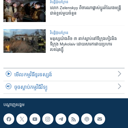
វិបត្តិអ៊ុយក្រែន
លោក Zelenskyy ពិចារណា​ផ្លាស់ប្តូរ​​តំណែង​មន្ត្រី​
ជាន់ខ្ពស់​មួយ​ចំនួន
វិបត្តិអ៊ុយក្រែន
មនុស្សយ៉ាងតិច ៣ នាក់ស្លាប់នៅទីក្រុងកៀវនិង
ទីក្រុង Mykolaiv ដោយសារការវាយប្រហារ
របស់រុស្ស៊ី
មើល​កម្មវិធី​ទូរទស្សន៍
ចុចស្តាប់កម្មវិធីវិទ្យុ
បណ្តាញ​សង្គម