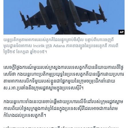
រចនា
សម្ព័ន្ធ​
Khmer English
រំលង​
និង​
បណ្តាញ​សង្គម
ចូល​
ទៅ​
យន្ត​ប្រតិកម្ម​តាម​អាកាស​របស់​តួកគិ​ដែល​ផ្ទុក​គ្រាប់​មីស៊ីល បន្ទាប់​ពី​ហោះ​ចេញ​ពី​
កាន់​
មូលដ្ឋាន​ទ័ព​អាកាស Incirlik ក្រុង Adana ភាគ​ខាង​ត្បូង​នៃ​ប្រទេស​តួកគី​ កាលពី​
ទំព័រ​
ថ្ងៃទី២៩ ខែកក្កដា ឆ្នាំ២០១៥។
ភាសា
ស្វែង​
រក
សេចក្តី​ថ្លែងការណ៍មួយ​របស់​ក្រសួង​ការបរទេស​តួកកី​បាន​និយាយ​កាល​ពី​ថ្ងៃ​
សៅរ៍​ថា ​កង​យន្តហោះ​ប្រតិកម្ម​ប្រយុទ្ធ​នៃ​ប្រទេស​តួកគី​បាន​ធ្វើ​ការ​វាយ​ប្រហារ​
តាម​អាកាស​លើក​ទី​មួយ​របស់​ខ្លួនជា​ផ្នែក​មួយ​នៃ​ក្រុម​ចម្រុះ​ដឹកនាំ​ដោយ​
ស.រ.អា.​ប្រឆាំង​នឹង​ក្រុម​រដ្ឋ​ឥស្លាម​ក្នុង​ប្រទេស​ស៊ីរី។​
កង​យន្តហោះ​ទាំង​នេះ​បាន​ចាប់ផ្តើម​វាយ​ប្រហារ​លើ​ទីដៅ​របស់​ក្រុម​រដ្ឋ​ឥស្លាម​
កាល​ពី​យប់​ថ្ងៃ​សុក្រឆ្លង​កាត់​ព្រំដែន​ក្នុង​ប្រទេស​ស៊ីរី​ដែល​អាច​ជា​ការគំរាម​
កំហែង​ដល់​ប្រទេសតួកគី។​