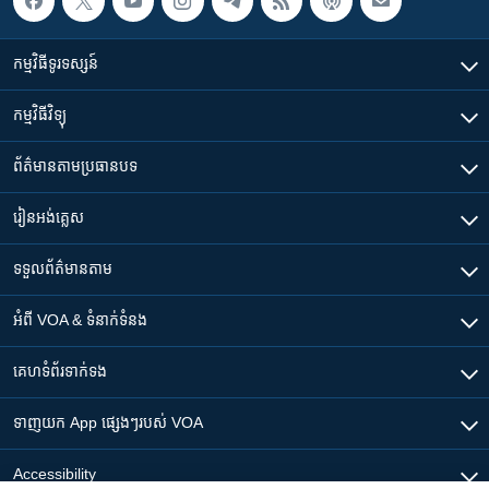
កម្មវិធី​ទូរទស្សន៍
កម្មវិធី​វិទ្យុ
ព័ត៌មាន​តាមប្រធានបទ​
រៀន​​អង់គ្លេស
ទទួល​ព័ត៌មាន​តាម
អំពី​ VOA & ទំនាក់ទំនង
គេហទំព័រ​​ទាក់ទង
ទាញយក​ App ផ្សេងៗ​របស់​ VOA
Accessibility