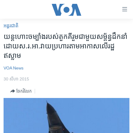
ភ្ជាប់​
ទៅ​
គេហទំព័រ​
អន្តរជាតិ
កម្ពុជា
ទាក់ទង
យន្តហោះ​ចម្បាំង​របស់​តួកគី​រួម​ជាមួយ​សម្ព័ន្ធ​ដឹកនាំ​
រំលង​
អន្តរជាតិ
ដោយ​ស.រ.អា.​​វាយប្រហារ​តាម​អាកាស​លើ​រដ្ឋ​
និង​
អាមេរិក
ឥស្លាម
ចូល​
ទៅ​​
ចិន
VOA News
ទំព័រ​
ហេឡូវីអូអេ
ព័ត៌មាន​​
30 សីហា 2015
តែ​
កម្ពុជាច្នៃប្រតិដ្ឋ
ម្តង
ចែករំលែក
ព្រឹត្តិការណ៍ព័ត៌មាន
រំលង​
និង​
ទូរទស្សន៍ / វីដេអូ​
ចូល​
វិទ្យុ / ផតខាសថ៍
ទៅ​
ទំព័រ​
កម្មវិធីទាំងអស់