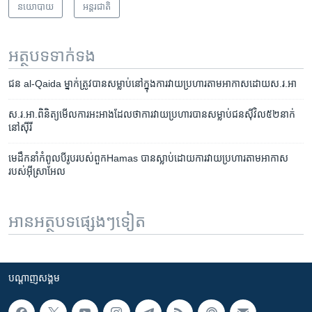
នយោបាយ
អន្តរជាតិ
អត្ថបទ​ទាក់ទង
ជន​ al-Qaida ម្នាក់​ត្រូវ​បាន​សម្លាប់​នៅ​ក្នុង​ការ​វាយ​ប្រហារ​តាម​អាកាស​ដោយស.រ.អា
ស.រ.អា.​ពិនិត្យ​មើល​ការ​អះអាង​ដែល​ថា​ការ​វាយប្រហារ​បាន​សម្លាប់​ជន​ស៊ីវិល​៥២នាក់​
នៅ​ស៊ីរី
មេ​​​ដឹកនាំ​​​កំពូល​​​បី​​​រូប​​​របស់​​​ពួក​​​Hamas បាន​​​ស្លាប់​​​ដោយ​​​ការ​​​វាយ​​​ប្រហារ​​​តាម​​​អាកាស​​​
របស់​​​អ៊ីស្រាអែល
អានអត្ថបទផ្សេងៗទៀត
បណ្តាញ​សង្គម