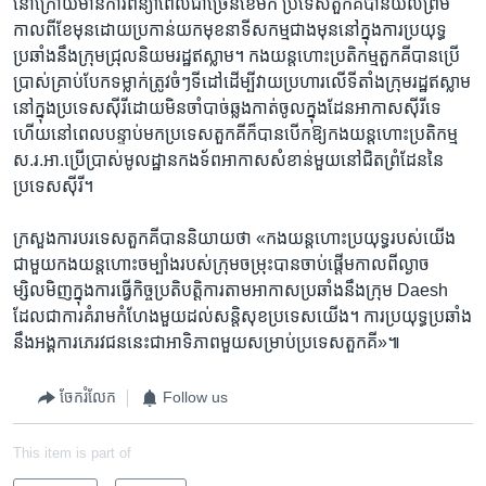
នៅ​ក្រោយ​មាន​ការ​ពន្យា​ពេល​ជា​ច្រើន​ខែ​មក​ ប្រទេស​តួកគី​បាន​យល់​ព្រម​
កាល​ពី​ខែ​មុន​ដោយ​ប្រកាន់​យក​មុខ​នាទី​សកម្ម​ជាង​មុន​នៅ​ក្នុង​ការ​ប្រយុទ្ធ​
ប្រឆាំង​នឹង​ក្រុម​ជ្រុល​និយម​រដ្ឋឥស្លាម។​ កង​យន្តហោះ​ប្រតិកម្ម​តួកគី​បាន​ប្រើ
ប្រាស់​គ្រាប់បែកទម្លាក់​ត្រូវ​ចំៗ​ទី​ដៅ​ដើម្បី​វាយ​ប្រហារ​លើ​ទីតាំង​ក្រុម​រដ្ឋ​ឥស្លាម
នៅ​ក្នុង​ប្រទេស​ស៊ីរី​ដោយ​មិន​ចាំ​បាច់​ឆ្លង​កាត់​ចូល​ក្នុង​ដែន​អាកាស​ស៊ីរី​ទេ​
ហើយ​នៅ​ពេល​បន្ទាប់​មក​ប្រទេស​តួកគី​ក៏​បាន​បើក​ឱ្យ​កង​យន្តហោះ​ប្រតិកម្ម​
ស.រ.អា.​ប្រើប្រាស់​មូលដ្ឋាន​កង​ទ័ព​អាកាស​សំខាន់​មួយ​នៅ​ជិត​ព្រំដែន​នៃ​
ប្រទេស​ស៊ីរី។
ក្រសួង​ការ​បរទេស​តួកគី​បាន​និយាយ​ថា «កង​យន្តហោះ​ប្រយុទ្ធ​របស់​យើង​
ជាមួយ​កង​យន្តហោះ​ចម្បាំង​របស់​ក្រុម​ចម្រុះ​បាន​ចាប់ផ្តើម​កាលពី​ល្ងាច​
ម្សិលមិញ​ក្នុង​ការ​ធ្វើ​កិច្ច​ប្រតិបត្តិការ​តាម​អាកាស​ប្រឆាំង​នឹង​ក្រុម​ Daesh
ដែលជា​ការ​គំរាម​កំហែង​មួយ​ដល់​សន្តិសុខ​ប្រទេស​យើង។​ ការ​ប្រយុទ្ធ​ប្រឆាំង​
នឹង​អង្គការ​ភេរវជន​នេះ​ជា​អាទិភាព​មួយ​សម្រាប់​ប្រទេស​តួកគី»៕
ចែករំលែក
Follow us
This item is part of