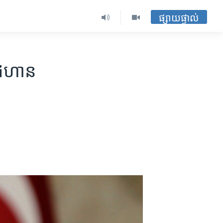
ផ្សាយផ្ទាល់
​ជំហាន​