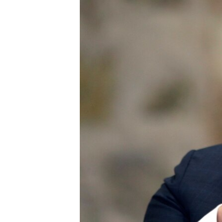
រចនា
សម្ព័ន្ធ​
រំលង​
និង​
ចូល​
ទៅ​
កាន់​
ទំព័រ​
ស្វែង​
រក