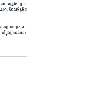
ែល​បាន​ត្រូវ​សម្រេច​
ា. និង​សម្ព័ន្ធ​មិត្ត​
ាន​ប្រើ​សមត្ថភាព​
នៅ​ក្នុង​ប្រទេស​នេះ​