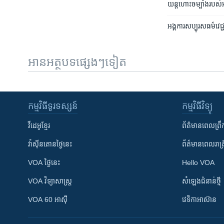
យន្តហោះ​ចម្បាំង​របស់​អង
អង្គការ​សប្បុរសធម៌​​វេជ្
អានអត្ថបទផ្សេងៗទៀត
កម្មវិធី​ទូរទស្សន៍
កម្មវិធី​វិទ្យុ
វីដេអូ​ខ្មែរ
ព័ត៌មាន​ពេល​ព្រឹ
វ៉ាស៊ីនតោន​ថ្ងៃ​នេះ
ព័ត៌មាន​​ពេល​រាត្រ
VOA ថ្ងៃនេះ
Hello VOA
VOA ​វិទ្យាសាស្ត្រ
សំឡេង​ជំនាន់​ថ្មី
VOA 60 អាស៊ី
វេទិកា​អាស៊ាន