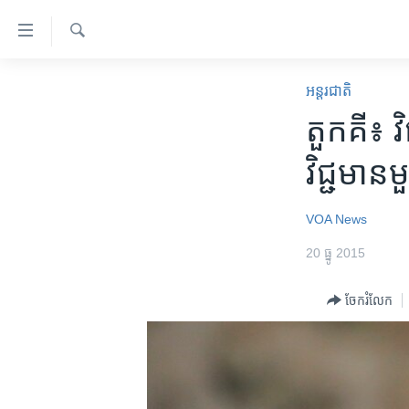
ភ្ជាប់​
ទៅ​
គេហទំព័រ​
ស្វែង​
កម្ពុជា
រក
អន្តរជាតិ
ទាក់ទង
អន្តរជាតិ
​តួកគី៖ វ
រំលង​
និង​
អាមេរិក
វិជ្ជមាន​
ចូល​
ចិន
ទៅ​​
ទំព័រ​
ហេឡូវីអូអេ
VOA News
ព័ត៌មាន​​
កម្ពុជាច្នៃប្រតិដ្ឋ
20 ធ្នូ 2015
តែ​
ម្តង
ព្រឹត្តិការណ៍ព័ត៌មាន
ចែករំលែក
រំលង​
ទូរទស្សន៍ / វីដេអូ​
និង​
ចូល​
វិទ្យុ / ផតខាសថ៍
ទៅ​
កម្មវិធីទាំងអស់
ទំព័រ​