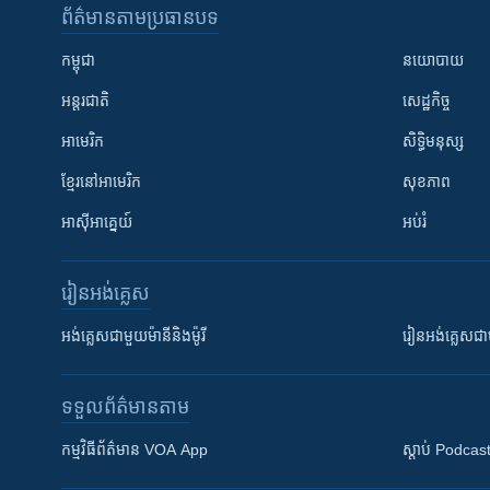
ព័ត៌មាន​តាមប្រធានបទ​
កម្ពុជា
នយោបាយ
អន្តរជាតិ
សេដ្ឋកិច្ច
អាមេរិក
សិទ្ធិមនុស្ស
ខ្មែរ​នៅអាមេរិក
សុខភាព
អាស៊ីអាគ្នេយ៍
អប់រំ
រៀន​​អង់គ្លេស
អង់គ្លេស​ជាមួយ​ម៉ានី​និង​ម៉ូរី
រៀន​​​​​​អង់គ្លេ
ទទួល​ព័ត៌មាន​តាម
កម្មវិធី​ព័ត៌មាន VOA App
ស្តាប់ Podcas