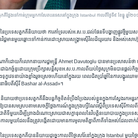
​ថ្លែង​ទៅ​កាន់​ក្រុម​អ្នក​កាសែត​បរទេស​នៅ​ក្នុង​ក្រុង Istanbul កាលពី​ថ្ងៃទី៩ ខែធ្នូ ឆ្នាំ២
​នៃ​ប្រទេស​តួកគី​និយាយ​ថា ​ការ​គាំទ្រ​របស់​អ.ស.ប.​ដល់​ផែនទី​បង្ហាញ​ផ្លូវ​ថ្មី​មួយ​សម្រ
ន​វិជ្ជមាន​មួយ​ឆ្ពោះ​ទៅ​កាន់​ការ​ដោះស្រាយ​សង្គ្រាម​ស៊ីវិល​ដ៏​យូរយារ និង​អស់​សោហ
៉ាង​ណា​ក៏​ដោយ​ក៏​លោក​នាយក​រដ្ឋ​មន្ត្រី​ Ahmet Davutoglu បាន​មាន​ប្រសាសន៍​ថា​ សេ
ជា​ឯកច្ឆ័ន្ទ​ដោយ​ក្រុម​ប្រឹក្សា​សន្តិសុខ​អ.ស.ប.​កាល​ពី​យប់​ថ្ងៃ​សុក្រ​មិន​បាន​ផ្តល់​កិច
​រង​ទុក្ខ​វេទនា​យ៉ាង​ខ្លាំង​រួចស្រេច​ហើយ​នៅ​ក្នុង​រយៈពេល​ជិត​ប្រាំ​ឆ្នាំ​នៃ​ការ​បង្ហូរ
នាធិបតី​ស៊ីរី Bashar al-Assad»។
​ថា​ប្រទេស​តួកគី​នឹង​បន្ត​កិច្ច​ខិតខំ​ប្រឹងប្រែង​របស់​ខ្លួន​ក្នុង​ការ​ស្វែង​រក​
ី​ឱ្យ​បាន​សមស្រប​តាម​សេចក្តី​ថ្លែងការណ៍​ក្នុង​ក្រុង​ហ្សឺណែវ​ស្តី​ពី​ប្រទេស​ស៊ីរី​កាល​ពី​
តរជាតិ​ទី​មួយ​ដើម្បី​ព្រាង​ដំណោះស្រាយ​ជា​សក្តានុពល​នៃ​វិបត្តិ​នយោបាយ​ក្នុង​ប្រទេស
តរកាល​មួយ​ដែល​នឹង​ត្រូវ​បង្កើត​ដោយ​មាន​ការ​មូល​មតិ​គ្នា​ពី​ភាគី​ទាំងអស់​ដែល​ពាក់ព័ន្ធ
នៃ​ប្រទេស​តួកគី​បាន​និយាយ​ដូច្នេះ​កាល​ពី​ថ្ងៃ​សៅរ៍​នៅ​ក្នុង​ក្រុង​ Istanbul មួយ​ថ្ងៃ​ក្រ