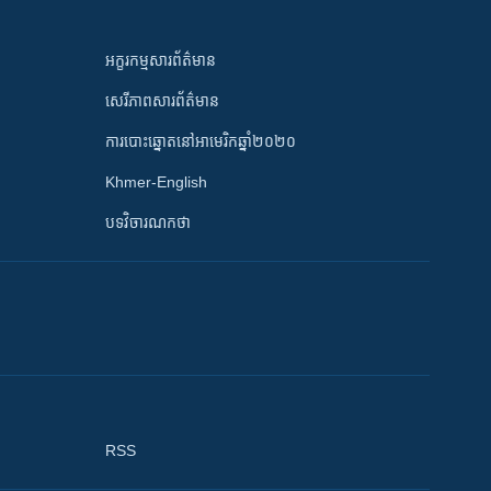
អក្ខរកម្មសារព័ត៌មាន
សេរីភាពសារព័ត៌មាន
ការបោះឆ្នោតនៅអាមេរិកឆ្នាំ២០២០
Khmer-English
បទវិចារណកថា
RSS