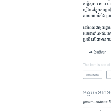
សន្តិសុខ​អ.ស.ប.​បាន​
ឡើង​នៅ​ក្នុង​ការ​ប្រជ
របស់​អាមេរិកាំង ប្រទេ
នៅ​ពេល​ជា​មួយ​គ្នា
យោធា​ទាំង​អស់​របស់​ខ
ប្រសិន​បើ​ជា​មាន​កា
ចែករំលែក
This item is part of
នយោបាយ
អ
អត្ថបទ​ទាក់
ប្រទេស​មហា​អំណាច​ពិភព