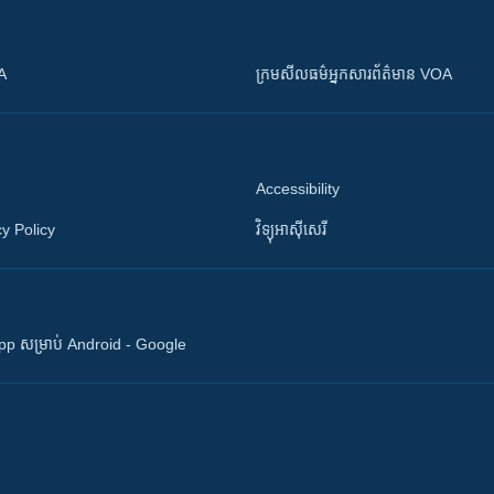
OA
ក្រម​​​សីលធម៌​​​អ្នក​​​សារព័ត៌មាន VOA
Accessibility
y Policy
វិទ្យុ​អាស៊ី​សេរី
 App សម្រាប់ Android - Google