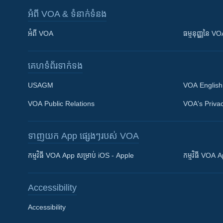
អំពី​ VOA & ទំនាក់ទំនង
អំពី​ VOA
ធម្មនុញ្ញ​នៃ V
គេហទំព័រ​​ទាក់ទង
USAGM
VOA English
VOA Public Relations
VOA's Privac
ទាញយក​ App ផ្សេងៗ​របស់​ VOA
Khmer English
កម្មវិធី​ VOA App សម្រាប់ iOS - Apple
កម្មវិធី​ VOA
បណ្តាញ​សង្គម
Accessibility
Accessibility
ភាសា