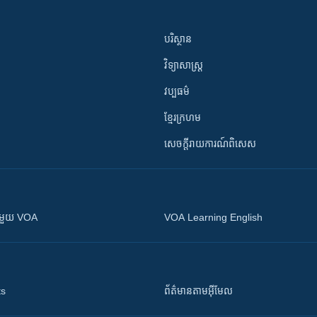
បរិស្ថាន
វិទ្យាសាស្រ្ត
វប្បធម៌
ខ្មែរក្រហម
សេចក្តីរាយការណ៍ពិសេស
ស​​ជាមួយ VOA
VOA Learning English
ts
ព័ត៌មាន​តាម​អ៊ីមែល