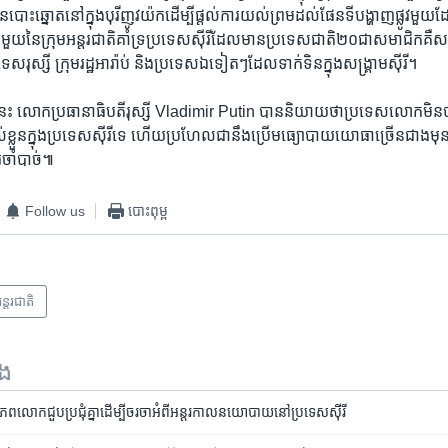
បោះឆ្នោត​នៅ​ក្នុង​បុរី​ញូវយ៉ក​ដើម្បី​ផ្តល់​ការ​យល់ព្រម​ដល់​ផែនទី​បង្ហាញ​ផ្លូវ​មួយ​ដ
ុំ​មួយ​នៃ​ក្រុម​អន្តរជាតិ​គាំទ្រ​ប្រទេស​ស៊ីរី​ដែល​មាន​ប្រទេស​ជាតិ​២០​ជា​សមាជិក​គឺ​ស.រ.អ
ស​រុស្សី ក្រុម​រដ្ឋ​អារ៉ាប់​ និង​ប្រទេស​ឯ​ទៀតៗ​ដែល​ទាក់ទិន​ក្នុង​សង្គ្រាម​ស៊ីរី។
​នេះ លោក​ប្រធានាធិបតី​រុស្សី Vladimir Putin បាន​និយាយ​ថា​ប្រទេស​លោក​មិន​ប
្លួន​ក្នុង​ប្រទេស​ស៊ីរី​ទេ​ ហើយ​ប្រហែល​ជា​នឹង​ប្រើ​មធ្យោបាយ​យោធា​ច្រើន​ជាង​មុន​
រ​ចាំបាច់៕
Follow us
បោះពុម្ព
ន្តរជាតិ
ទង
លោក​ជួប​ប្រជុំ​គ្នា​ដើម្បី​ចរចា​អំពី​អន្តរកាល​នយោបាយ​នៅ​ប្រទេស​ស៊ីរី