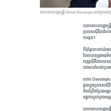
លោក​នាយក​រដ្ឋ​មន្ត្រី​ Ahmet Davutoglu របស់​ប្រទេស​តួកគី
លោក​នាយក​រដ្ឋ​មន្ត្រី
ប្រទេស​ស៊ីរី​ជា​ជំហា
ការ​ទូត។​
ក៏​ប៉ុ​ន្តែទោះ​ជា​យ
ដែល​បាន​ត្រូវ​អនុម័ត​
រាស្ត្រ​ស៊ីរី​ដែល​បាន
ឃោរឃៅ​របស់​ប្រធា
លោក Davutoglu និយាយ
មួយ​ក្នុង​ប្រទេស​ស៊ីរ
ខិតខំ​ប្រឹងប្រែង​អន្
អង្គការ​គ្រប់គ្រង​អន្
លោក​នាយក​រដ្ឋ​មន្ត្រី​