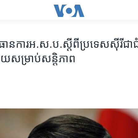
ិធានការ​អ.ស.ប.​ស្តី​ពី​ប្រទេស​ស៊ីរី​ជា
មួយ​សម្រាប់​សន្តិភាព