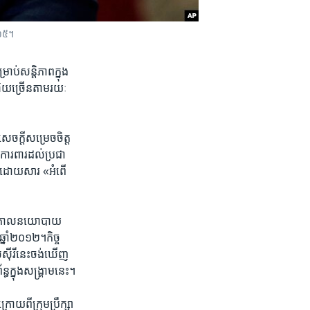
០១៥។
ាប់​សន្តិភាព​ក្នុង​
៊ុយ​ច្រើន​តាម​រយៈ​
ចក្តី​សម្រេច​ចិត្ត​
្ច​ការពារ​ដល់​ប្រជា
​ឈាម​ដោយ​សារ «អំពើ​
អន្តរកាល​នយោបាយ​
ឆ្នាំ២០១២។​កិច្ច​
​ស៊ីរី​នេះ​ចង់​ឃើញ​
​ក្នុង​សង្គ្រាម​នេះ។​
ោយ​ពី​ក្រុម​ប្រឹក្សា​