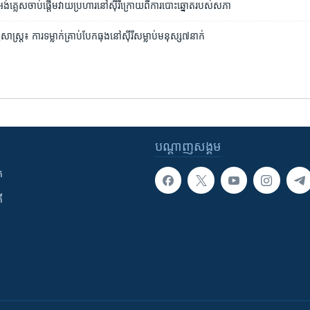
់គ្លេស​ចាប់​ផ្តើម​វាយ​ប្រហារ​នៅ​ស៊ីរី​ក្រោយ​ពី​ការ​បោះ​ឆ្នោត​របស់​សភា
ជសាស្ត្រ៖ ការទម្លាក់​គ្រាប់​បែកធុង​នៅ​ស៊ីរី​​សម្លាប់​មនុស្ស​៧​នាក់
បណ្តាញ​សង្គម
ក
ី