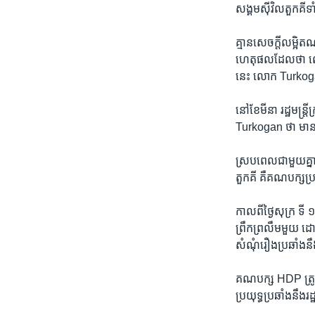
សង្គម​ស៊ីវិល​តួកគី​
គ្មាន​សេចក្តី​លម្អិត
ហេតុផល​ដែល​ថា​ លោក​ក
នេះ​ លោក Turkogan 
នៅ​ខែ​មីនា ​រដ្ឋមន
Turkogan​ ថា​ មាន​ជ
ស្រប​ពេល​ជាមួយ​គ្នា​
តួកគី​ គឺ​គណបក្ស
កាល​ពី​ថ្ងៃ​សុក្រ ទី
ព្រឹកព្រលឹម​មួយ ​ដោយ
សំណុំ​រឿង​ប្រឆាំង
គណបក្ស​ HDP ត្រូវ​ប
ប្រយុទ្ធ​ប្រឆាំង​នឹង