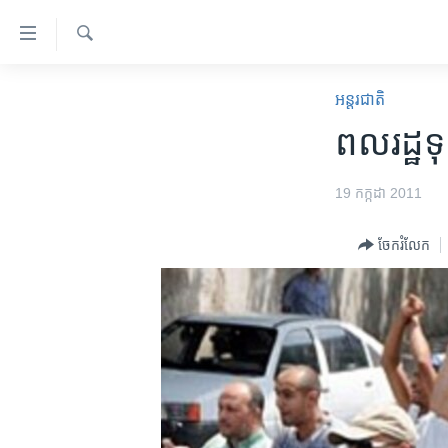
ភ្ជាប់​
ទៅ​
គេហទំព័រ​
ស្វែង​
កម្ពុជា
រក
អន្តរជាតិ
ទាក់ទង
អន្តរជាតិ
ពល​រដ្ឋ​
រំលង​
និង​
អាមេរិក
ចូល​
19 កក្កដា 2011
ចិន
ទៅ​​
ទំព័រ​
ហេឡូវីអូអេ
ចែករំលែក
ព័ត៌មាន​​
កម្ពុជាច្នៃប្រតិដ្ឋ
តែ​
ម្តង
ព្រឹត្តិការណ៍ព័ត៌មាន
រំលង​
ទូរទស្សន៍ / វីដេអូ​
និង​
ចូល​
វិទ្យុ / ផតខាសថ៍
ទៅ​
កម្មវិធីទាំងអស់
ទំព័រ​