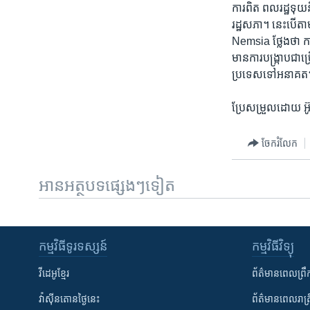
ការ​ពិត​ ពល​រដ្ឋ​ទុ
រដ្ឋសភា។​ នេះ​បើ​តាម
Nemsia​ ថ្លែង​ថា​ កា
មាន​ការ​បង្រ្កាប​ជា​
ប្រទេស​ទៅ​អនាគត។​ ភ
ប្រែ​សម្រួល​ដោយ ​អ៊
ចែករំលែក
អានអត្ថបទផ្សេងៗទៀត
កម្មវិធី​ទូរទស្សន៍
កម្មវិធី​វិទ្យុ
វីដេអូ​ខ្មែរ
ព័ត៌មាន​ពេល​ព្រឹ
វ៉ាស៊ីនតោន​ថ្ងៃ​នេះ
ព័ត៌មាន​​ពេល​រាត្រ