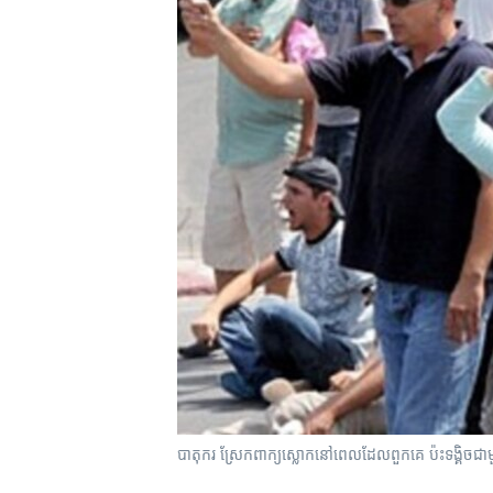
រចនា
សម្ព័ន្ធ​
រំលង​
និង​
ចូល​
ទៅ​
កាន់​
ទំព័រ​
ស្វែង​
រក
បាតុករ​ ស្រែក​ពាក្យស្លោក​នៅ​ពេល​ដែល​ពួកគេ​ ប៉ះទង្គិច​ជាមួ