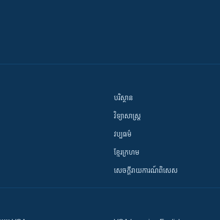
បរិស្ថាន
វិទ្យាសាស្រ្ត
វប្បធម៌
ខ្មែរក្រហម
សេចក្តីរាយការណ៍ពិសេស