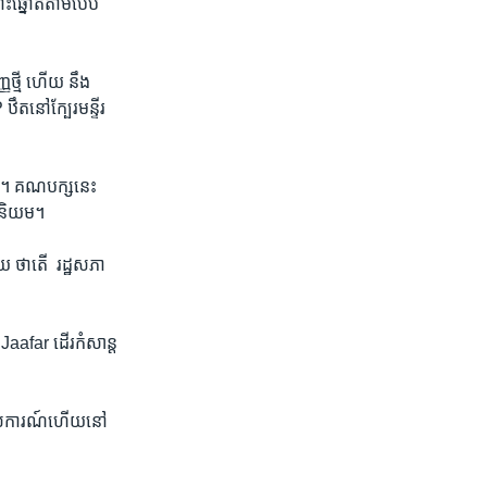
បោះ​ឆ្នោត​តាម​បែប​
​ថ្មី​ ហើយ​ នឹង​
​នៅ​ក្បែ​រមន្ទីរ​
ះ។​ គណបក្សនេះ
ម​និយម។
ថា​តើ ​ រដ្ឋសភា​
far​ ​ដើរ​កំសាន្ដ​
គោលការណ៍​ហើយ​នៅ​