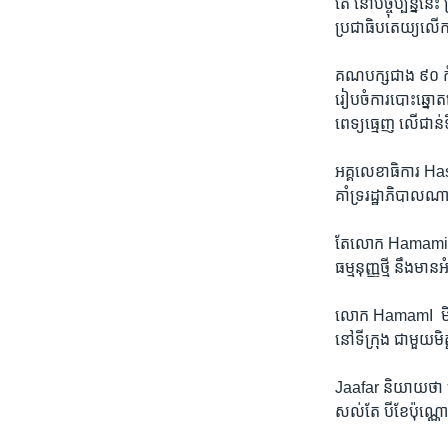
តែ​ នៅ​បច្ចុប្បន្ន​នេ
ប្រជាធិបតេយ្យ​លើក​ទ
គណបក្ស​ជាង​ ៩០​ កំពុ
រៀបចំ​ការបោះឆ្នោត​ជ
ពេទ្យ​ធ្មេញ ​លើ​ជាន់​ទ
អគ្គលេខាធិការ H
គាំទ្រ​រដ្ឋាភិបាល​
តែ​លោក Hamami ​និយ
ធម្មនុញ្ញ​ថ្មី​ នឹ
លោក ​HamamI ​ មិន​
នៅ​ទី​ក្រុង​ ជា​មួយ​ម
Jaafar ​និយាយ​ថា ​
សល់​តែ​ បីខែប៉ុណ្ណោ