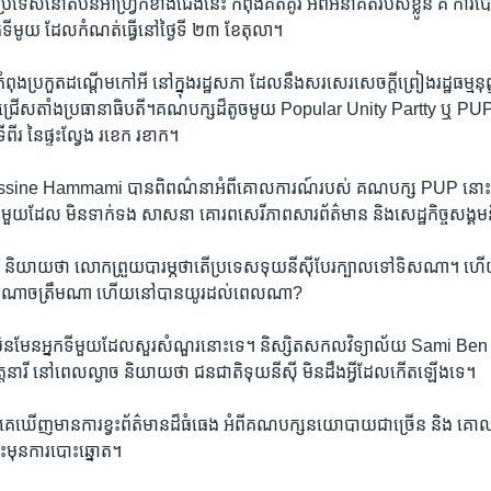
ះ​ ប្រទេស​នៅ​តំបន់​អាហ្វ្រិក​ខាង​ជើង​នេះ​ កំពុង​គិតគូរ​ អំពី​អនាគត​របស់​ខ្លូន​ គឺ ​ការ​
ី​មូយ​ ដែល​កំណត់​ធ្វើ​នៅ​ថ្ងៃ​ទី ​២៣ ​ខែ​តុលា។
ង​ប្រកួត​ដណ្ដើម​កៅអី ​នៅ​ក្នុង​រដ្ឋសភា​ ដែល​នឹង​សរសេរ​សេចក្ដី​ព្រៀង​រដ្ឋធម្មនុញ្ញ
្រើស​តាំង​ប្រធានាធិបតី។​គណបក្ស​ដ៏​តូច​មូយ ​Popular​ Unity ​Partty​ ឬ ​PUP​ ​ឋឹត
ី​ពីរ​ នៃ​ផ្ទះល្វែង​ រខេក​ រខាក។
assine​ Hammami បាន​ពិពណ៌នា​អំពី​គោលការណ៍​របស់ ​គណបក្ស​ PUP​ នោ
ណា​មួយ​ដែល​ មិន​ទាក់ទង​ សាសនា​ គោរព​សេរីភាព​សារព័ត៌មាន​ និង​សេដ្ឋកិច្ច​សង្គ
ាយ​ថា លោក​ព្រួយ​បារម្ភ​ថា​តើ​ប្រទេស​ទុយនីស៊ី​បែរ​ក្បាល​ទៅ​ទិស​ណា។ ​ហើយ ​
ង​មាន​អំណាច​ត្រឹម​ណា ​ហើយ​នៅ​បាន​យូរ​ដល់​ពេលណា?
មែន​អ្នកទីមួយ​ដែល​សួរ​សំណួរ​នោះ​ទេ។ ​និស្សិត​សកលវិទ្យាល័យ​ Sami ​Ben ​Jaa
ិត្ដ​នារី ​នៅ​ពេល​ល្ងាច​ និយាយ​ថា​ ជន​ជាតិ​ទុយនីស៊ី ​មិន​ដឹង​អ្វី​ដែល​កើត​ឡើង​ទេ។
គេ​ឃើញ​មាន​ការ​ខ្វះ​ព័ត៌មាន​ដ៏​ធំធេង​ អំពី​គណបក្ស​នយោបាយ​ជា​ច្រើន​ និង​ 
ះ​មុន​ការ​បោះឆ្នោត។