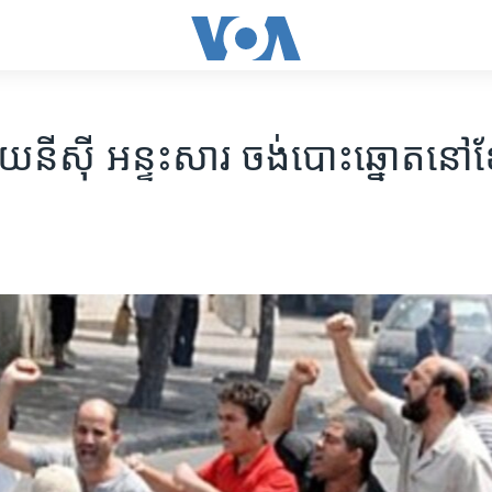
ទុយនីស៊ី ​អន្ទះសារ​ ចង់​បោះឆ្នោត​នៅ​