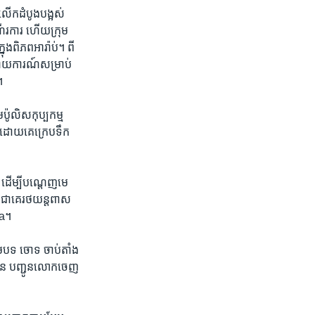
លើក​ដំបូង​បង្អស់ ​
ើរ​ការ​ ហើយ​ក្រុម​
ុង​ពិភពអារ៉ាប់។​ ពី​
​រាយការណ៍សម្រាប់
។
ប៉ូលិស​កុប្បកម្ម ​
្ដៅដោយ​គេក្រេប​ទឹក​
 ​ដើម្បី​បណ្ដេញ​មេ
ចជាគេ​រថ​យន្ដ​ពាស
ba។
ម​បទ​ ចោទ ​ចាប់​តាំង​
យាប័ន​ បញ្ជូន​លោក​ចេញ