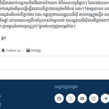
យនីស៊ី​ជាង​ពាក់​កណ្ដាល​មិនដឹង​ទាល់​តែ​សោះ ​អំពី​គណបក្ស​និមួយ​ៗ​ ដែល​ចង់​បាន​កៅអ
​ការ​ស្ទង់មតិ​មូយ​ធ្វើ​ឡើង​ដោយ​ទីភ្នាក់ងារ​ស្ទង់​មតិ​តំបន់​ Istis។​ តែ​អគ្គនាយក 
រ​ស្ទង់​មតិ​របស់​ទី​ភ្នាក់ងារ​ Istis ​បង្ហាញ​ថា​ពល​រដ្ឋទុយនីស៊ី​ ចាប់អារម្ភក្នុងរឿ
ច្រើន​ឆ្នាំ ​ដោយ​គណបក្សដឹក​នាំ​ប្រទេស​តែ​មួយគត់​ ពលរដ្ឋ​ទុយនីស៊ី​មាន​ចិត្ដចង់​ពាក់ព
្លាម​មួយ​រំពេច​មនុស្ស​គ្រប់”​គ្នា​ចង់​បញ្ចេញសម្លេង​ដែរ។
ូ ធួក
Follow us
បោះពុម្ព
បណ្តាញ​សង្គម
ក
ី