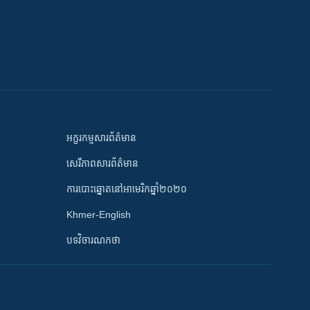
អក្ខរកម្មសារព័ត៌មាន
សេរីភាពសារព័ត៌មាន
ការបោះឆ្នោតនៅអាមេរិកឆ្នាំ២០២០
Khmer-English
បទវិចារណកថា