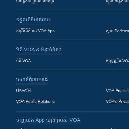
អង់គ្លេស​ជាមួយ​ម៉ានី​និង​ម៉ូរី
រៀន​​​​​​អង់គ្លេ
ទទួល​ព័ត៌មាន​តាម
កម្មវិធី​ព័ត៌មាន VOA App
ស្តាប់ Podcas
អំពី​ VOA & ទំនាក់ទំនង
អំពី​ VOA
ធម្មនុញ្ញ​នៃ V
គេហទំព័រ​​ទាក់ទង
USAGM
VOA English
VOA Public Relations
VOA's Privac
ទាញយក​ App ផ្សេងៗ​របស់​ VOA
Khmer English