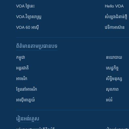
VOA ថ្ងៃនេះ
Hello VOA
VOA ​វិទ្យាសាស្ត្រ
សំឡេង​ជំនាន់​ថ្មី
VOA 60 អាស៊ី
វេទិកា​អាស៊ាន
ព័ត៌មាន​តាមប្រធានបទ​
កម្ពុជា
នយោបាយ
អន្តរជាតិ
សេដ្ឋកិច្ច
អាមេរិក
សិទ្ធិមនុស្ស
ខ្មែរ​នៅអាមេរិក
សុខភាព
អាស៊ីអាគ្នេយ៍
អប់រំ
រៀន​​អង់គ្លេស