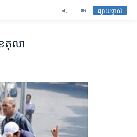
ផ្សាយផ្ទាល់
ខែ​តុលា