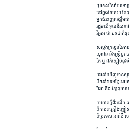
ប្រទេស​នៃ​តំបន់​អាហ្
នៅ​ក្នុង​ខែ​នេះ។​ តែ
អ្នក​ជំនាញ​សង្ឃឹម​ថា
រដ្ឋធានី ទុយនីសនា
វីអូអេ ថា ជនជាតិ​ទុ
សម្លេង​គ្រលួច​នៃ​ការប
យុវជន​ និង​ស្រ្ដី​ខ្ល
តែ ​ឬ ​ជក់ខ្សៀ​បំពុង
គេ​នៅ​ឃើញ​មាន​ស្នាម​
ដឹកនាំ​យូរ​អង្វែង​
ដែក​ និង​ ខ្សែ​លួសប
ការ​កាត់​ក្ដី​ពីរ​លើក
ពី​ការ​រត់​គ្រឿងញៀន​ 
​ពី​ប្រទេស​ អារ៉ាប៊