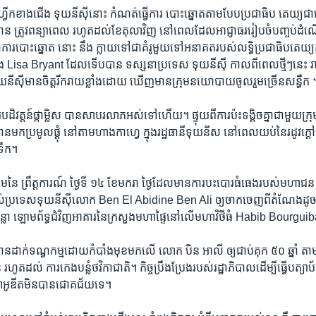
វ្រីក​ខាង​ជើង​ ទុយនីស៊ី​នោះ​ កំណត់​ធ្វើការ​ បោះឆ្នោត​តាម​បែប​ប្រជាធិប តេយ្យ​ជា​
​បាន ​ត្រូវ​ពន្យា​ពេល​ រហូត​ដល់​ខែ​តុលា​វិញ ​នៅ​ពេល​ដែល​អាជ្ញាធរ​រៀប​ចំ​បញ្ចប់​ដំណ
​ការ​បោះ​ឆ្នោត​ នោះ នឹង​ ក្លាយ​ទៅ​ជា​គំរូ​មួយទៅ​អនាគត​របស់​លទ្ធិប្រជាធិបតេយ្យ​ក្ន
ង Lisa Bryant​ ដែល​ទើប​បាន ទស្សនាប្រទេស ទុយនីស៊ី កាលពីពេលថ្មីៗនេះ​ 
យនីស៊ី​មាន​ចិត្ដ​រីករាយ​ខ្លាំង​ដោយ ឃើញ​មាន​ក្រុម​នយោបាយ​ចូលរួម​ច្រើន​សន្ធឹក 
ដិវត្ដន៍​ផ្កាម្លិស ​បានសាប​រលាភ​អស់​ទៅហើយ។ ផ្ទុយ​ពីការ​ប៉ះទង្គិច​គ្នា​ជា​មួយ​ក្រុម​
ះ​ បាន​មក​ប្រ​មូលផ្ដុំ​ នៅ​តាម​ហាង​កាហ្វេ ​ក្នុង​រដ្ឋធានី​ទុយនីស​ នៅ​ពេល​យប់​នៃ​រដូវ​ក
​ទឹក។
នៃ​ ព្រឹត្ដការណ៍ ​ថ្ងៃ​ទី ​១៤ ​ខែ​មករា​ ថ្ងៃ​ដែល​មាន​ការ​បះបោរ​ធំ​ធេង​របស់​មហាជន
របស់​ប្រទេស​ទុយនីស៊ី​លោក​ Ben​ El Abidine​ Ben​ Ali ​ឲ្យ​ចាកចេញ​ពី​តំណែងដូ
ន្លា ឡោម​ព័ទ្ធ​ជំវិញ​អាគារ​នៃ​ក្រសួង​មហាផ្ទៃនៅ​លើ​មហា​វិថី​ធំ Habib​ Bourgui
 បាន​ដាក់​ទណ្ឌកម្ម​ដោយ​កំបាំង​មុខ​មក​លើ​ លោក​ បិន​ អាលី ​ឲ្យ​ជាប់​គុក ​៥០ ​ឆ្នាំ​ តា
រហូត​ដល់ ​ការ​កេង​បន្លំ​ថវិកា​ជាតិ។ ​កិច្ចប្រឹងប្រែង​របស់​រដ្ឋាភិបាល​ដើម្បី​ធ្វើ​បត្
ី​ សាអូឌីត​មិន​បាន​ជោគជ័យ​ទេ។