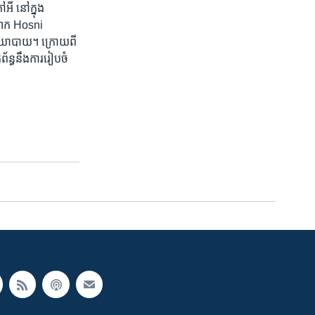
ី​ នៅ​ក្នុង​
​លោក ​Hosni
ង ​នយោបាយ។​ ក្រោយ​ពី​
័ន្ធ​នឹង​ការ​រៀបចំ​