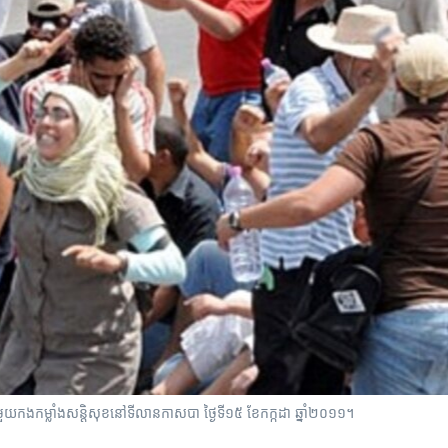
យ​កងកម្លាំង​សន្តិសុខ​នៅ​ទីលាន​កាសបា​ ថ្ងៃ​ទី​១៥ ​ខែ​កក្កដា​ ឆ្នាំ​២០១១។