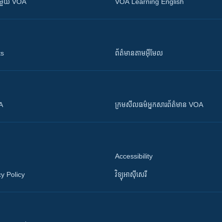
ស​​ជាមួយ VOA
VOA Learning English
ts
ព័ត៌មាន​តាម​អ៊ីមែល
OA
ក្រម​​​សីលធម៌​​​អ្នក​​​សារព័ត៌មាន VOA
Accessibility
y Policy
វិទ្យុ​អាស៊ី​សេរី