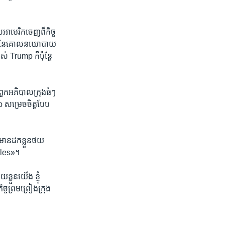
ាមេរិក​ចេញ​ពី​កិច្ច​
​មួយ​នៃ​គោលនយោបាយ​
 Trump ក៏​ប៉ុន្តែ​
ពួក​អភិបាល​ក្រុងធំៗ​
 សម្រេច​ចិត្ត​បែប​
ន​ដក​ខ្លួន​ថយ​
geles»។
លួន​យើង ខ្ញុំ​
ិច្ចព្រមព្រៀង​ក្រុង​