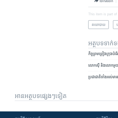
ចែករំលែក
This item is part of
នយោបាយ
ប
អត្ថបទ​ទាក់
កិច្ច​ព្រម​ព្រៀង​ក្រុង
លោក​ស៊ី និង​លោក​អូបាម៉ា
ប្រជាជាតិ​ទាំង​អស់​មាន​ក
អានអត្ថបទផ្សេងៗទៀត