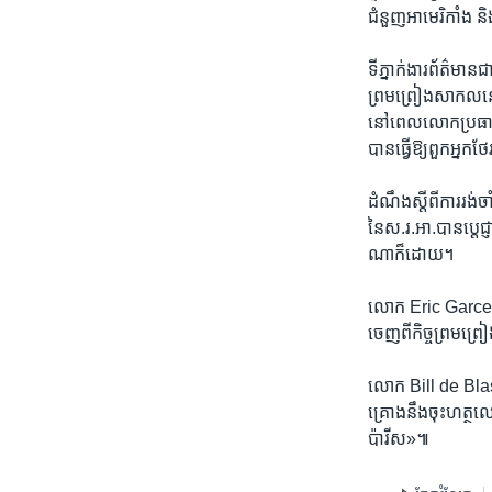
ជំនួញ​អាមេរិកាំង​ និ
ទីភ្នាក់ងារ​ព័ត៌មាន
ព្រមព្រៀង​សាកល​នេ
នៅ​ពេល​លោក​ប្រធានា
បាន​ធ្វើឱ្យ​ពួក​អ្នក​ថ
ដំណឹង​ស្តី​ពី​ការ​រ
នៃស.រ.អា.​បានប្តេជ្
ណា​ក៏​ដោយ។
លោក Eric Garcetti
ចេញ​ពី​កិច្ច​ព្រមព្
លោក Bill de Blasio
គ្រោង​នឹង​ចុះ​ហត្ថលេខ
ប៉ារីស»៕