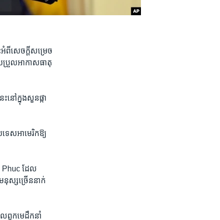
ពី​សេចក្តី​សម្រេច​
្រែ​ប្រួល​អាកាសធាតុ​
នៅ​ក្នុង​សួន​ផ្កា
រទេស​អាមេរិក​ឱ្យ​
an Phuc ដែល​
ុស្ស​ច្រើន​នាក់​
ល​ពួក​មេដឹកនាំ​