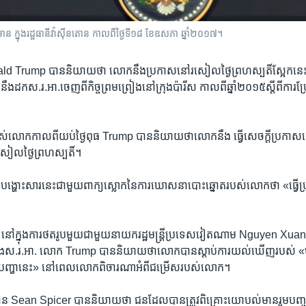
ន ក្នុង​រដ្ឋធានី​វ៉ាស៊ីនតោន កាលពី​ថ្ងៃទី១៨ ខែឧសភា ឆ្នាំ២០១៧។
d Trump បាន​និយាយ​ថា​ លោក​នឹង​ប្រកាស​នៅ​រសៀល​ថ្ងៃ​ព្រហស្បតិ៍​ស្អែក​នេះ​អំ
នឹង​ដក​ស.រ.អា.​ចេញ​ពី​កិច្ចព្រមព្រៀង​នៅ​ក្រុង​ប៉ារីស កាលពី​ឆ្នាំ២០១៥​ស្តី​ពី​ការ​ប
បស់​លោក​កាលពី​យប់ថ្ងៃ​ពុធ​ Trump បាន​និយាយថា​លោកនឹង ធ្វើ​សេចក្តី​ប្រកាស​នេះ​
ល​ថ្ងៃ​ព្រហស្បតិ៍។​
បង្ហោះ​សារ​នេះ​ជា​មួយ​ពាក្យ​ស្លោក​នៃ​ការ​ឃោសនា​បោះឆ្នោត​របស់​លោក​ថា «ធ្វើ​ប្
​ នៅ​ក្នុង​ការ​ថត​រូបមួយ​ជា​មួយ​នាយក​រដ្ឋមន្ត្រី​ប្រទេស​វៀតណាម Nguyen Xu
្នុង​ស.រ.អា. លោក​ Trump បាន​និយាយ​ថា​លោក​បាន​ស្តាប់​ការ​យល់​ឃើញ​របស់ «មន
បញ្ហា​នេះ» នៅ​ពេល​លោក​ពិចារណា​អំពី​ជម្រើស​របស់​លោក។​
ិមាន​ Sean Spicer បាន​និយាយ​ថា ​ជន​ដែល​បាន​ត្រូវ​ពិគ្រោះ​យោបល់​មាន​រួម​បញ្ចូ