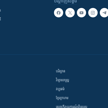
បណ្តាញ​សង្គម
ក
ី
បរិស្ថាន
វិទ្យាសាស្រ្ត
វប្បធម៌
ខ្មែរក្រហម
សេចក្តីរាយការណ៍ពិសេស