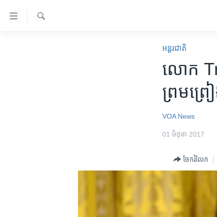
ភ្ជាប់​
ទៅ​
គេហទំព័រ​
ស្វែង​
កម្ពុជា
រក
អន្តរជាតិ
ទាក់ទង
អន្តរជាតិ
លោក Trum
រំលង​
និង​
អាមេរិក
ព្រមព្រៀ
ចូល​
ចិន
ទៅ​​
ទំព័រ​
ហេឡូវីអូអេ
VOA News
ព័ត៌មាន​​
កម្ពុជាច្នៃប្រតិដ្ឋ
01 មិថុនា 2017
តែ​
ម្តង
ព្រឹត្តិការណ៍ព័ត៌មាន
ចែករំលែក
រំលង​
ទូរទស្សន៍ / វីដេអូ​
និង​
ចូល​
វិទ្យុ / ផតខាសថ៍
ទៅ​
កម្មវិធីទាំងអស់
ទំព័រ​