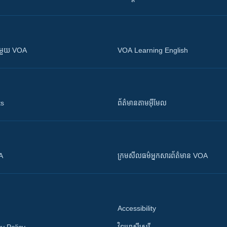
ស​​ជាមួយ VOA
VOA Learning English
ts
ព័ត៌មាន​តាម​អ៊ីមែល
OA
ក្រម​​​សីលធម៌​​​អ្នក​​​សារព័ត៌មាន VOA
Accessibility