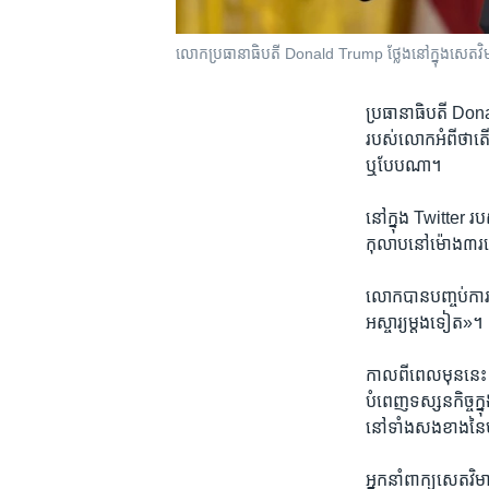
លោក​ប្រធានាធិបតី Donald Trump ថ្លែង​នៅ​ក្នុង​សេតវិមា
ប្រធានាធិបតី Donal
របស់​លោក​អំពី​ថា​តើ​
ឬ​បែប​ណា។​
នៅ​ក្នុង​ Twitter រ
កុលាប​នៅ​ម៉ោង​៣រសៀ
លោក​បាន​បញ្ចប់​ការ​
អស្ចារ្យ​ម្តង​ទៀត»។
កាលពី​ពេល​មុន​នេះ
បំពេញ​ទស្សនកិច្ច​ក
នៅ​ទាំង​សងខាង​នៃ​
អ្នក​នាំ​ពាក្យ​សេតវ