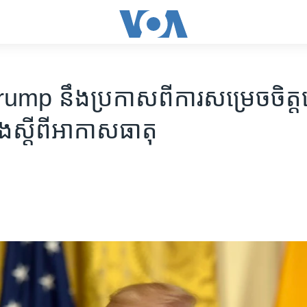
p នឹង​ប្រកាស​ពី​ការ​សម្រេច​ចិត្ត​ល
ង​ស្តី​ពី​អាកាសធាតុ