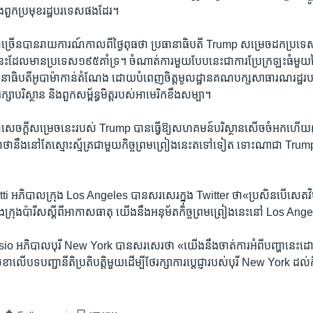
ង​ពួក​ប្រមុខ​រដ្ឋ​បរទេស​ផង​ដែរ។
​ជាច្រើន​បាន​រាយការណ៍​កាលពី​ថ្ងៃ​ពុធ​ថា ប្រធានាធិបតី​ Trump សម្រេច​ដក​ប្រទេស​អ
ះ​ដែល​មាន​ប្រទេស​១៩៥គាំទ្រ។ ​ចំណាត់ការ​មួយ​បែប​នេះ​ជា​ការ​ប្រែក្រឡះ​ធំ
ធិបតី​អូបាម៉ា​កាន់​តំណែង​ ដោយ​បំពេញ​ចិត្ត​មូលដ្ឋាន​គណបក្ស​សាធារណរដ្ឋ​របស់
ែរក្សា​បរិស្ថាន និង​ពួក​សម្ព័ន្ធមិត្ត​របស់​អាមេរិក​ខឹង​សម្បា។​
ង់ចាំ​សេចក្តី​សម្រេច​នេះ​របស់​ Trump បាន​ធ្វើ​ឱ្យ​សហគមន៍​បរិស្ថាន​សើច​ចំអក​ហើយ​
ញា​ថា​នឹង​នៅ​តែ​ស្មោះស្ម័គ្រ​ជាមួយ​កិច្ចព្រមព្រៀង​នេះ​ត​ទៅ​ទៀត​ ទោះណា​ជា​ Trump
 អភិបាល​ក្រុង Los Angeles បាន​សរសេរ​ក្នុង​ Twitter ថា​«ប្រសិន​បើ​សេតវិមា
រៀង​ក្រុង​ប៉ារីស​ស្តី​ពី​អាកាសធាតុ​ យើង​នឹង​អនុម័ត​កិច្ចព្រមព្រៀង​នេះ​នៅ​ Los An
 អភិបាល​បុរី​ New York បាន​សរសេរ​ថា​ «យើង​នឹង​ចាត់ការ​អំពី​បញ្ហា​នេះ​ដោយ​ខ្
ា​លើ​បទបញ្ជា​នីតិ​ប្រតិបត្តិ​មួយ​ដើម្បី​ថែរក្សា​ការ​ប្តេជ្ញា​របស់​បុរី New York ដល់​ក