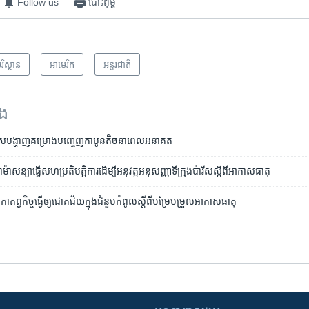
Follow us
បោះពុម្ព
រិស្ថាន
អាមេរិក​
អន្តរជាតិ
ទង
​ប៉ារីស​បង្ហាញ​គម្រោង​​បញ្ចេញ​កាបូន​តិច​នាពេល​អនាគត
​សន្យា​ធ្វើ​សហប្រតិបត្តិការ​ដើម្បី​អនុវត្ត​អនុសញ្ញា​ទីក្រុង​ប៉ារីស​ស្តី​ពី​អាកាសធាតុ
ាតព្វកិច្ច​ធ្វើ​ឲ្យ​ជោគជ័យ​​ក្នុង​ជំនួប​កំពូល​ស្តីពី​បម្រែបម្រួល​អាកាសធាតុ