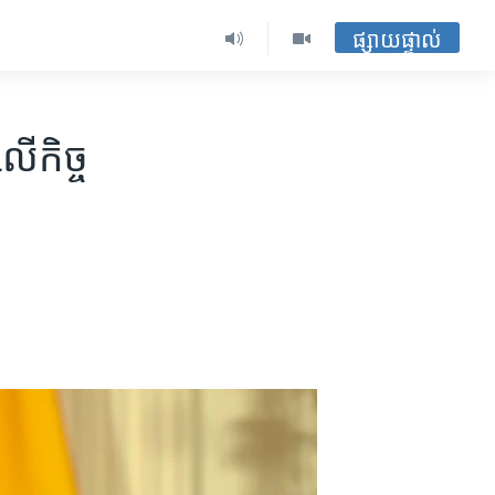
ផ្សាយផ្ទាល់
ើ​កិច្ច