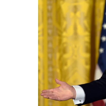
រចនា
សម្ព័ន្ធ​
រំលង​
និង​
ចូល​
ទៅ​
កាន់​
ទំព័រ​
ស្វែង​
រក