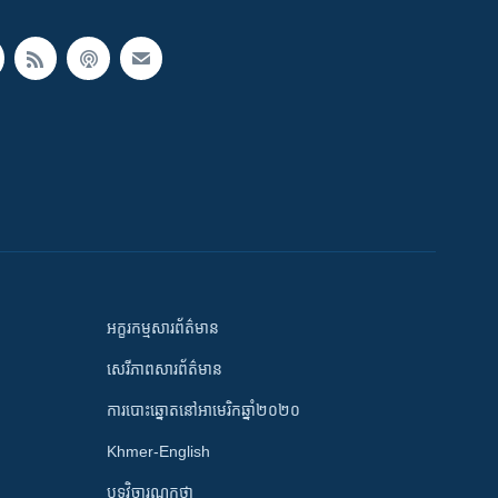
អក្ខរកម្មសារព័ត៌មាន
សេរីភាពសារព័ត៌មាន
ការបោះឆ្នោតនៅអាមេរិកឆ្នាំ២០២០
Khmer-English
បទវិចារណកថា