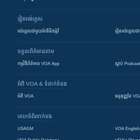
រៀន​​អង់គ្លេស
អង់គ្លេស​ជាមួយ​ម៉ានី​និង​ម៉ូរី
រៀន​​​​​​អង់គ្លេ
ទទួល​ព័ត៌មាន​តាម
កម្មវិធី​ព័ត៌មាន VOA App
ស្តាប់ Podcas
អំពី​ VOA & ទំនាក់ទំនង
អំពី​ VOA
ធម្មនុញ្ញ​នៃ V
គេហទំព័រ​​ទាក់ទង
USAGM
VOA English