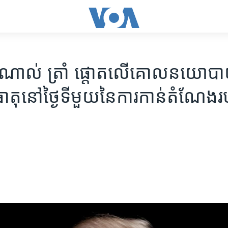
ណាល់ ​ត្រាំ​ ផ្តោត​លើ​គោល​នយោបា
ុ​នៅ​ថ្ងៃ​ទី​មួយ​នៃ​ការ​កាន់​តំណែង​រ