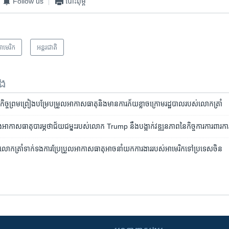
Follow us
បោះពុម្ព
ាមេរិក​
អន្តរជាតិ
ទង
ី​កិច្ច​ព្រមព្រៀង​បម្រែបម្រួល​អាកាស​ធាតុ​និង​មាន​ការ​ភ័យ​ខ្លាច​ក្រោម​រដ្ឋបាល​របស់​លោក​ត្រាំ
ត​ខាង​អាកាសធាតុ​បារម្ភថា​ជ័យ​ជម្នះ​របស់​លោក​ Trump ​នឹង​បង្អាក់​​​វឌ្ឍនភាព​នៃកិច្ចការ​ការពារ​​
្រាំ​ទាក់ទង​ការ​ប្រែប្រួល​អាកាសធាតុ​អាច​នាំ​យក​ការងារ​របស់​អាមេរិក​ទៅ​ប្រទេស​ចិន