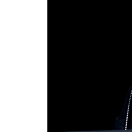
រចនា
សម្ព័ន្ធ​
រំលង​
និង​
ចូល​
ទៅ​
កាន់​
ទំព័រ​
ស្វែង​
រក