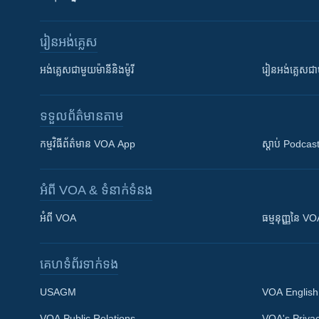
រៀន​​អង់គ្លេស
អង់គ្លេស​ជាមួយ​ម៉ានី​និង​ម៉ូរី
រៀន​​​​​​អង់គ្លេ
ទទួល​ព័ត៌មាន​តាម
កម្មវិធី​ព័ត៌មាន VOA App
ស្តាប់ Podcas
អំពី​ VOA & ទំនាក់ទំនង
អំពី​ VOA
ធម្មនុញ្ញ​នៃ V
គេហទំព័រ​​ទាក់ទង
USAGM
VOA English
VOA Public Relations
VOA's Privac