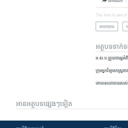
ចែករំលែក
This item is part of
នយោបាយ
អ
អត្ថបទ​ទាក់
អ.ស.ប.​ព្រួយ​បារម្ភ​អំព
ក្រុម​អ្នក​វិទ្យាសាស្រ្
គោលនយោបាយ​របស់​លោក​ត
អានអត្ថបទផ្សេងៗទៀត