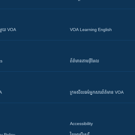
ស​​ជាមួយ VOA
VOA Learning English
ts
ព័ត៌មាន​តាម​អ៊ីមែល
OA
ក្រម​​​សីលធម៌​​​អ្នក​​​សារព័ត៌មាន VOA
Accessibility
y Policy
វិទ្យុ​អាស៊ី​សេរី