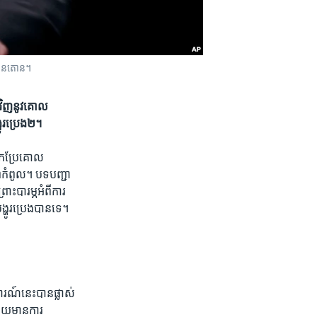
ាស៊ីនតោន។
​វិញ​នូវ​គោល​
រ​​ប្រេង​២។
​កែប្រែ​គោល​
ាព​កំពូល។ បទបញ្ជា​
ះ​បារម្ភ​អំពី​ការ​
្ហូរ​ប្រេង​បាន​ទេ។
រណ៍​នេះ​បាន​ផ្លាស់​
ោយ​មាន​ការ​