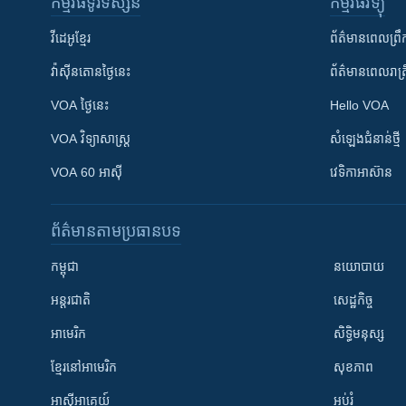
កម្មវិធី​ទូរទស្សន៍
កម្មវិធី​វិទ្យុ
វីដេអូ​ខ្មែរ
ព័ត៌មាន​ពេល​ព្រឹ
វ៉ាស៊ីនតោន​ថ្ងៃ​នេះ
ព័ត៌មាន​​ពេល​រាត្រ
VOA ថ្ងៃនេះ
Hello VOA
VOA ​វិទ្យាសាស្ត្រ
សំឡេង​ជំនាន់​ថ្មី
VOA 60 អាស៊ី
វេទិកា​អាស៊ាន
ព័ត៌មាន​តាមប្រធានបទ​
កម្ពុជា
នយោបាយ
អន្តរជាតិ
សេដ្ឋកិច្ច
អាមេរិក
សិទ្ធិមនុស្ស
ខ្មែរ​នៅអាមេរិក
សុខភាព
អាស៊ីអាគ្នេយ៍
អប់រំ