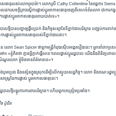
ាកាសធាតុ​របស់​លោក​អូបាម៉ា។ លោកស្រី Cathy Collentine នៃ​អង្គការ​ Sierra
​ដក​សេចក្តី​ព្រាង​ស្តី​ការ​ផ្លាស់​ប្តូរ​អាកាស​ធាតុ​ចេញ​ពី​គេហទំព័រ​លោក ​ជា​ការ​កង្
យការ​ផ្លាស់​ប្តូរអាកាស​ធាតុ​រលាយ​បាត់​ទេ‍»។
្ឋបាល​ថ្មី​បាន​បញ្ជា​ឲ្យ​ផ្អឹប​ប្រាក់​ និង​កិច្ច​សន្យា​នៃទីភ្នាក់ងារ​បរិស្ថាន ​បញ្ឈប់​ការ
​ការ​ផ្លាស់​ប្តូរ​អាកាស​ធាតុ​របស់​ទីភ្នាក់ងារ​នោះ។
មាន លោក Sean Spicer​ ថា​ពួក​មន្រ្តី​កំពុង​ស៊ើបអង្កេត​រឿង​នេះ។ អ្នកនាំ​ពាក្យ​ស
 «ខ្ញុំ​គិត​ថា គ្មាន​អ្វី​ភ្ញាក់​ផ្អើល​ទេ។ពេល​ផ្លាស់​ប្តូរ​រដ្ឋបាល យើង​នឹង​ពិនិ
្ធសំណួរ​លោក​ ខ្ញុំ​មិន​មាន​ព័ត៌មាន​ទេ‍»។
​ចង់​បូម​ប្រេង​ និង​ឧស្ម័ន​ក្នុង​ស្រុក​ដើម្បី​លើក​ស្ទួយ​សេដ្ឋកិច្ច។ លោក​ និង​គណ:រដ្ឋ​មន
ាសាស្រ្ត​នៃ​ការ​ផ្លាស់ ​ប្តូរ​អាកាស​ធាតុ​នេះ។
 រដ្ឋបាល​ថ្មី​បន្ធូរ​ការ​ការពារ​បរិស្ថាន។ ហើយ​ពួកគេ​ត្រៀម​ប្រឆាំង។
 ​ប៉ូជីន