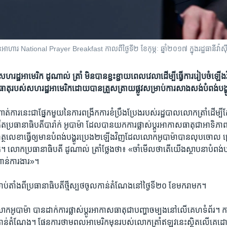
ទាន​អាហារ National Prayer Breakfast កាលពី​ថ្ងៃទី២ ខែកុម្ភៈ ឆ្នាំ២០១៧ ក្នុង​រដ្ឋធានី​វ៉
ដ្ឋ​អាមេរិក ​ដូណាល់ ​ត្រាំ ​មិន​បាន​ខ្ជះខ្ជាយ​ពេល​វេលា​ដើម្បី​ធ្វើ​ការ​រៀប​ចំ​ឡើង
ស់​សហរដ្ឋ​អាមេរិក​​ដោយ​បាន​​ត្រួសត្រាយ​ផ្លូវ​សម្រាប់​ការ​សាងសង់​បំពង់​បង្ហូ
ាត់ការ​នេះ​ជា​ផ្នែក​មួយ​នៃ​ការ​ពង្រីក​ការ​ខំ​ប្រឹងប្រែង​របស់​រដ្ឋបាល​លោក​ត្រាំ​ដើម្បី
រធានាធិបតី​បារ៉ាក់ ​អូបាម៉ា​ ដែល​បាន​យក​ការ​ផ្លាស់​ប្តូរ​អាកាស​ធាតុ​ជា​អាទិភ
្ថលេខា​ធ្វើ​ឲ្យ​មាន​បំពង់​បង្ហូរ​ប្រេង​២​ឡើង​វិញ​ដែល​លោក​អូបាម៉ា​បាន​លុប​ចោល​ ព្រោ
ាតុ។ លោក​ប្រធានាធិបតី ​ដូណាល់ ​ត្រាំថ្លែង​ថា៖ «ចាំ​មើល​ថា​តើ​យើង​ស្ថាបនា​បំពង់​បង
ាន់​ការងារ‍»។
ចាប់​តាំង​ពី​ប្រធានាធិបតី​ថ្មី​ស្បថ​ចូល​កាន់​តំណែង​នៅ​ថ្ងៃ​ទី​២០ ខែ​មករា​មក។
អូបាម៉ា ​បាន​ដាក់​ការ​ផ្លាស់​ប្តូរ​អាកាស​ធាតុ​ជា​បញ្ហា​ចម្បង​នៅ​លើ​គេហទំព័រ។​ កា
ចូល​កាន់​តំណែង។ ផែន​ការ​ថាមពលអាមេរិក​មុន​របស់​លោក​ត្រាំ​ឥឡូវ​នេះស្ថិត​លើ​គេ​ដ