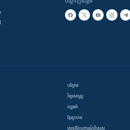
បណ្តាញ​សង្គម
ក
ី
បរិស្ថាន
វិទ្យាសាស្រ្ត
វប្បធម៌
ខ្មែរក្រហម
សេចក្តីរាយការណ៍ពិសេស