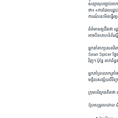
សន្យាលុប​ច្បាប់​អ
ថា៖ «ការ​ដែល​រដ្ឋបាល
ការណ៍​នេះ​មិនធ្វើ​ឲ្
ព័ត៌មាន​ឲ្យ​ដឹង​ថា ​រដ
អាច​បិទ​គេហទំព័រ​ស្តី
អ្នកនាំ​ពាក្យ​សេតវិ
Sean Spicer ថ្លែងថា៖
វិញ។ ប៉ុន្តែ ​ពាក់ព័ន
អ្នក​គាំទ្រ​លោក​ត្រាំ
មន្ទិល​សង្ស័យ​ពី​វិទ្យ
ក្រុម​បរិស្ថាន​គិត​ថា
ប្រែសម្រួល​ដោយ ជឹង