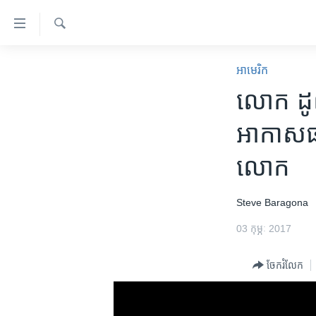
ភ្ជាប់​
ទៅ​
គេហទំព័រ​
ស្វែង​
កម្ពុជា
រក
អាមេរិក​
ទាក់ទង
អន្តរជាតិ
លោក ​ដូ
រំលង​
និង​
អាមេរិក
អាកាសធាត
ចូល​
ចិន
ទៅ​​
លោក
ទំព័រ​
ហេឡូវីអូអេ
ព័ត៌មាន​​
កម្ពុជាច្នៃប្រតិដ្ឋ
តែ​
Steve Baragona
ម្តង
ព្រឹត្តិការណ៍ព័ត៌មាន
03 កុម្ភៈ 2017
រំលង​
ទូរទស្សន៍ / វីដេអូ​
និង​
ចែករំលែក
ចូល​
វិទ្យុ / ផតខាសថ៍
ទៅ​
កម្មវិធីទាំងអស់
ទំព័រ​