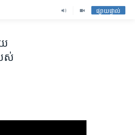
ផ្សាយផ្ទាល់
យ​
បស់​