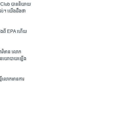
 Club ​បាន​និយាយ​
វល់។​ យើង​ដឹង​ថា ​
​ទាក់ទង​ពី EPA ហើយ​
េតវិមាន​ លោក​
ត្យគោលនយោបាយ​ឡើង​
្រ្តីលោក​មាន​ការ​