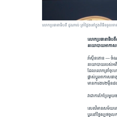
លោក​ប្រធានាធិបតី​ ដូណាល់ ត្រាំ​ថ្លែង​នៅ​ក្នុង​ពិធី​ទទួល
លោក​ប្រធានាធិបតី​សហរ
នយោបាយ​អាកាសធាតុ​រប
វ៉ាស៊ីនតោន​ —
​ចំណ
នយោបាយ​របស់​អតីត​ប្
ដែល​លោក​ត្រាំ​ចុះ​ហត
ផ្លាស់​ប្តូរ​អាកាស​ធ
មាន​ការងារ​២ម៉ឺន៨ព
វា​ជា​ការ​កែប្រែ​មួយ​
​សេតវិមាន​សម័យ​លោក​
ប្តូរ​នៅ​ថ្ងៃ​ស្បថ​