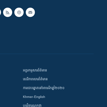
អក្ខរកម្មសារព័ត៌មាន
សេរីភាពសារព័ត៌មាន
ការបោះឆ្នោតនៅអាមេរិកឆ្នាំ២០២០
Khmer-English
បទវិចារណកថា