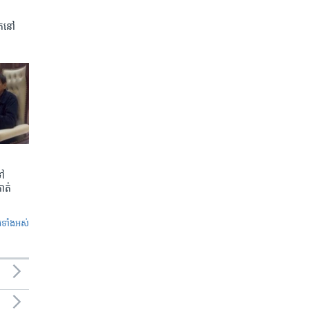
ត​នៅ
ទៅ
កាត់
ូ​ទាំង​អស់