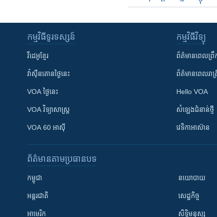
កម្មវិធី​ទូរទស្សន៍
កម្មវិធី​វិទ្យុ
វីដេអូ​ខ្មែរ
ព័ត៌មាន​ពេល​ព្រឹ
វ៉ាស៊ីនតោន​ថ្ងៃ​នេះ
ព័ត៌មាន​​ពេល​រាត្រ
VOA ថ្ងៃនេះ
Hello VOA
VOA ​វិទ្យាសាស្ត្រ
សំឡេង​ជំនាន់​ថ្មី
VOA 60 អាស៊ី
វេទិកា​អាស៊ាន
ព័ត៌មាន​តាមប្រធានបទ​
កម្ពុជា
នយោបាយ
អន្តរជាតិ
សេដ្ឋកិច្ច
អាមេរិក
សិទ្ធិមនុស្ស