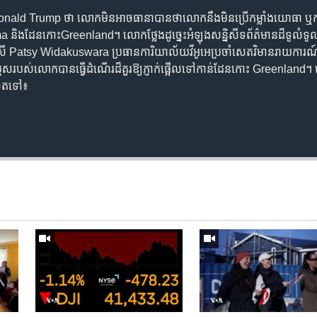
onald Trump ថា លោកមិនអាចធានាបានថាលោកនឹងមិនប្រើកម្លាំងយោធា ឬការបង្ខ
ama និងដែនកោះGreenland។ លោកថ្លែងដូច្នេះអំឡុងសន្និសីទព័ត៌មានដ៏ទូលំទ
្នកស្រី Patsy Widakuswara ប្រធានការិយាល័យវីអូអេប្រចាំសេតវិមានរាយកា
កូនប្រុសរបស់លោកបានធ្វើដំណើរដ៏គួរឱ្យភ្ញាក់ផ្អើលទៅកាន់ដែនកោះ Greenland។
ូចតទៅ៖
Auto
240p
360p
720p
1080p