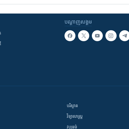
បណ្តាញ​សង្គម
ក
ី
បរិស្ថាន
វិទ្យាសាស្រ្ត
វប្បធម៌