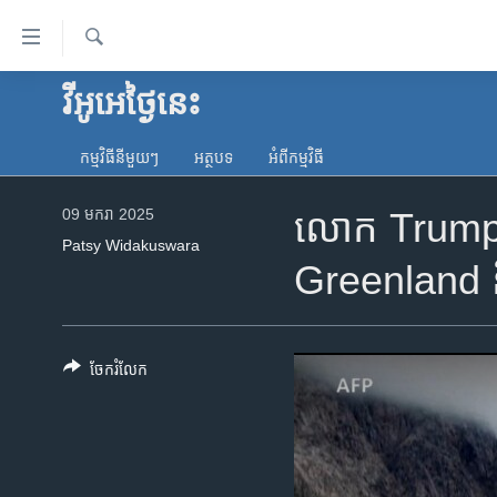
ភ្ជាប់​
ទៅ​
គេហទំព័រ​
ស្វែង​
វីអូអេថ្ងៃនេះ
កម្ពុជា
រក
ទាក់ទង
អន្តរជាតិ
រំលង​
កម្មវិធី​នីមួយៗ
អត្ថបទ​
អំពី​កម្មវិធី​
និង​
អាមេរិក
ចូល​
09 មករា 2025
លោក Trump ថ
ចិន
ទៅ​​
Patsy Widakuswara
ទំព័រ​
ហេឡូវីអូអេ
Greenland 
ព័ត៌មាន​​
កម្ពុជាច្នៃប្រតិដ្ឋ
តែ​
ម្តង
ព្រឹត្តិការណ៍ព័ត៌មាន
រំលង​
ចែករំលែក
ទូរទស្សន៍ / វីដេអូ​
និង​
ចូល​
វិទ្យុ / ផតខាសថ៍
ទៅ​
កម្មវិធីទាំងអស់
ទំព័រ​