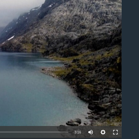
ble
Auto
3:16