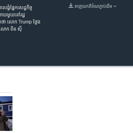
240p
ទាញ​យក​ពី​តំណភ្ជាប់​ដើម
ំផ្នែកសេដ្ឋកិច្ច
EMBED
360p
ូលាយមួយនៅរដ្ឋ
រណ៍ថា លោក Trump ថ្លែង
480p
 លោក ពិន ស៊ី
720p
1080p
480p