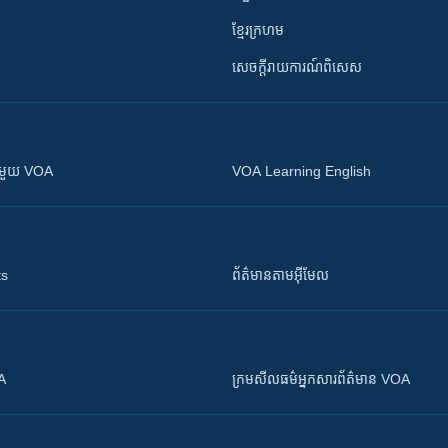
ខ្មែរក្រហម
សេចក្តីរាយការណ៍ពិសេស
ស​​ជាមួយ VOA
VOA Learning English
ts
ព័ត៌មាន​តាម​អ៊ីមែល
OA
ក្រម​​​សីលធម៌​​​អ្នក​​​សារព័ត៌មាន VOA