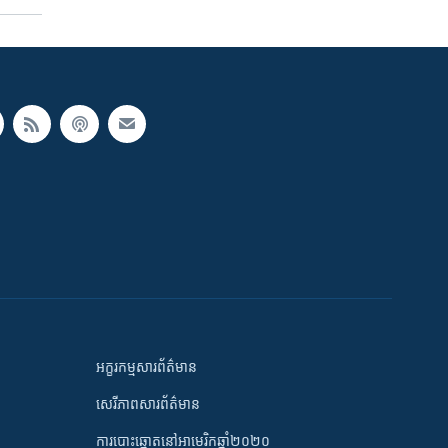
អក្ខរកម្មសារព័ត៌មាន
សេរីភាពសារព័ត៌មាន
ការបោះឆ្នោតនៅអាមេរិកឆ្នាំ២០២០