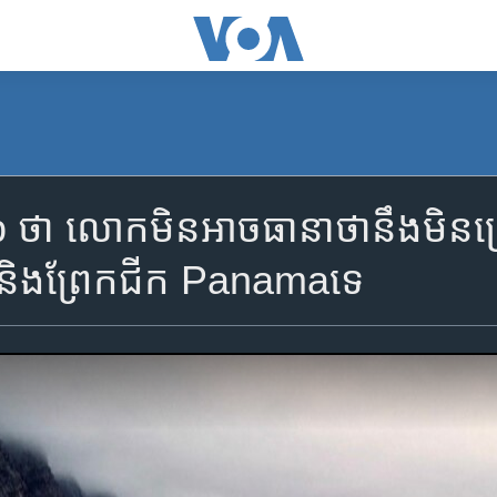
ា លោកមិនអាចធានាថានឹងមិនប្រើកម
និងព្រែកជីក Panamaទេ