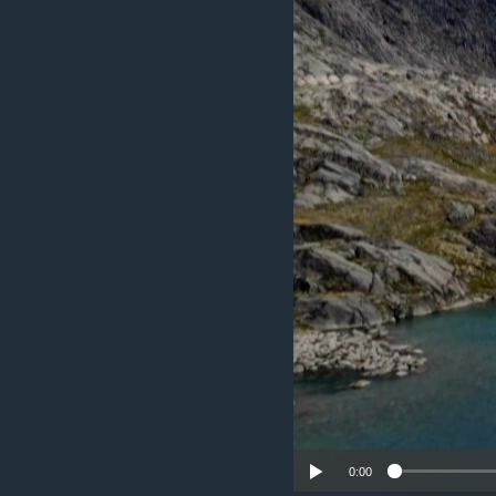
រចនា
សម្ព័ន្ធ​
រំលង​
និង​
ចូល​
ទៅ​
កាន់​
ទំព័រ​
ស្វែង​
រក
0:00