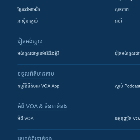
ខ្មែរ​នៅអាមេរិក
សុខភាព
អាស៊ីអាគ្នេយ៍
អប់រំ
រៀន​​អង់គ្លេស
អង់គ្លេស​ជាមួយ​ម៉ានី​និង​ម៉ូរី
រៀន​​​​​​អង់គ្លេ
ទទួល​ព័ត៌មាន​តាម
កម្មវិធី​ព័ត៌មាន VOA App
ស្តាប់ Podcas
អំពី​ VOA & ទំនាក់ទំនង
អំពី​ VOA
ធម្មនុញ្ញ​នៃ V
គេហទំព័រ​​ទាក់ទង