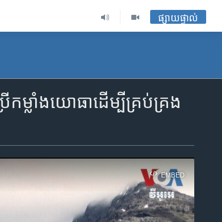
ផ្សាយផ្ទាល់
្លាំងយោធាដើម្បីគ្រប់គ្រង
EMBED