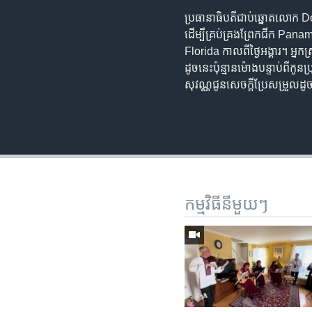
ប្រធានាធិបតីជាប់ឆ្នោតលោក D
ដើម្បីគ្រប់គ្រងព្រែកជីក Pan
Florida កាលពីថ្ងៃអង្គារ។ អ
ដូចនេះប៉ុន្មានម៉ោងបន្ទាប់ពី
សុវណ្ណជូនសេចក្តីប្រែសម្រួលដ
កម្មវិធី​នីមួយៗ