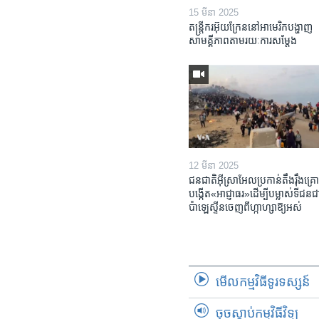
15 មីនា 2025
តន្ត្រីករ​អ៊ុយក្រែន​នៅ​អាមេរិក​បង្ហាញ​
សាមគ្គីភាព​តាម​រយៈ​ការសម្តែង
12 មីនា 2025
ជនជាតិ​អ៊ីស្រាអែល​ប្រកាន់​តឹងរ៉ឹង​គ្រោ
បង្កើត​«អាជ្ញាធរ‍»​ដើម្បី​បម្លាស់​ទី​ជនជា
ប៉ាឡេស្ទីន​ចេញពី​ហ្កាហ្សា​ឱ្យ​អស់
មើល​កម្មវិធី​ទូរទស្សន៍
ចុចស្តាប់កម្មវិធីវិទ្យុ