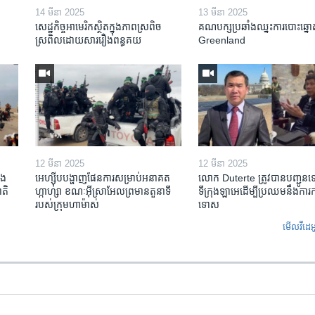
14 មីនា 2025
13 មីនា 2025
សេដ្ឋកិច្ច​អាមេរិក​ស្ថិត​ក្នុង​ភាពស្រពិច
គណបក្ស​ប្រឆាំង​ឈ្នះ​ការបោះឆ្នោ
ស្រពិល​ដោយសារ​រឿង​ពន្ធគយ
Greenland
12 មីនា 2025
12 មីនា 2025
ង​
អេហ្ស៊ីប​បង្ហាញ​ផែនការ​សម្រាប់​អនាគត​
លោក Duterte ត្រូវ​បាន​បញ្ជូន
តិ​
ហ្កាហ្សា ខណៈ​អ៊ីស្រាអែល​ព្រមាន​តួនាទី​
ទីក្រុងឡាអេ​ដើម្បី​ប្រឈម​នឹង​ការ
របស់​ក្រុម​ហាម៉ាស់
ទោស
មើល​វីដេអ