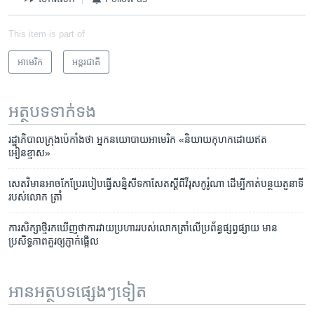
This item is part of
អាមេរិក​
អន្តរជាតិ
អត្ថបទ​ទាក់ទង
រដ្ឋាភិបាលក្រុងប៉េកាំងថា អ្នកនយោបាយអាមេរិក «និយាយកុហកដោយឥត
អៀនខ្មាស»
សេតវិមាន​អាច​កែប្រែ​របៀប​ធ្វើ​សន្និសីទ​កាសែត​ស្ដីពី​វីរុស​កូរ៉ូណា ដើម្បី​កាត់​បន្ថយ​តួនាទី​
របស់​លោក ត្រាំ
ការសិក្សា​ថ្មី​រកឃើញ​ថា​ការ​វាយ​ប្រហារ​របស់​លោក​ត្រាំ​លើ​ប្រព័ន្ធផ្សព្វផ្សាយ មាន​
ប្រសិទ្ធភាព​គួរ​ឲ្យ​ភ្ញាក់​ផ្អើល
អានអត្ថបទផ្សេងៗទៀត