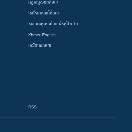
អក្ខរកម្មសារព័ត៌មាន
សេរីភាពសារព័ត៌មាន
ការបោះឆ្នោតនៅអាមេរិកឆ្នាំ២០២០
Khmer-English
បទវិចារណកថា
RSS