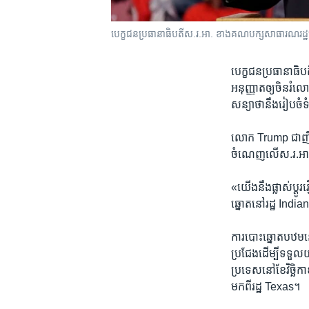
​បេក្ខជន​ប្រធានាធិបតី​ស.រ.អា. ខាង​គណបក្ស​សាធារណរដ្
​បេក្ខជន​ប្រធានាធ
អនុញ្ញាតឲ្យ​ចិនរំ
សន្យា​ថា​នឹង​រៀប​ច
លោក Trump ​ជា​ញឹក
ចំណេញ​លើ​ស.រ.អា ហ
«យើង​នឹង​ផ្លាស់​ប្តូ
ឆ្នោតនៅ​រដ្ឋ India
ការ​បោះ​ឆ្នោត​បឋម​នៅ​
ប្រជែង​ដើម្បី​ទទួល​
ប្រទេស​នៅ​ខែ​វិច្ឆិ
មក​ពី​រដ្ឋ​ Texas។