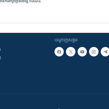
ន​ការ​គាំទ្រ​ច្រើន​នៅ​រដ្ឋ​ Indiana
បណ្តាញ​សង្គម
ក
ី