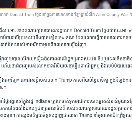
ឋ​លោក Donald Trum ថ្លែង​នៅ​ក្នុង​ការ​ឃោសនាឯកីឡាដ្ឋានរំលឹក Allen County War កាល
ិបតី​ស.រ.អា. ខាង​គណបក្ស​សាធារណរដ្ឋ​លោក Donald Trum ថ្លែង​ថាស.រ.អា. ​«ម
លោភ​បំពាន​លើ​ប្រទេស​យើង​បាន​ទៀត​ទេ» ខណៈ​ដែល​លោក​ធ្វើ​ការ​ឃោសនា​រក​សម្
ំ​ទំនាក់​ទំនង​របស់​អាមេរិក​ជាមួយ​ពិភពលោក​ឡើង​វិញ។
ញយ​បាន​លើក​យក​រឿងឱនភាព​ពាណិជ្ជកម្ម​រវាង​ស.រ.អា.និង​ប្រទេស​ចិន​ថា​ចិន
ើយ​ថា​ជំនាញ​របស់​លោក​ខាង​វិស័យ​ចរចា​រឿង​ពាណិជ្ជកម្ម នឹង​លប់​បំបាត់​អត
រ​រឿង​នេះ​វិញ» នេះ​ជា​សម្តី​របស់​លោក Trump ​កាល​ពី​យប់​ថ្ងៃ​អាទិត្យ ក្នុង​អំឡុង​
na ។
ថ្ងៃ​អង្គារ​នៅ​ក្នុង​រដ្ឋ Indiana ​ត្រូវ​គេចាត់​ទុក​ថា​ជា​ការ​បោះ​ឆ្នោត​សំខាន់​មួយនៅក
យក​ការ​តែង​តាំង​ជា​បេក្ខជន​ប្រធានាធិបតី របស់​គណបក្ស​សាធារណរដ្ឋ​សម្រាប់​ការ​ប
កា​ខាង​មុខ។ ការ​ស្ទង់​មតិ​មួយ​ចំនួន​បង្ហាញ​ថា​លោក Trump នាំ​មុខ​សមាជិក​ព្រិទ