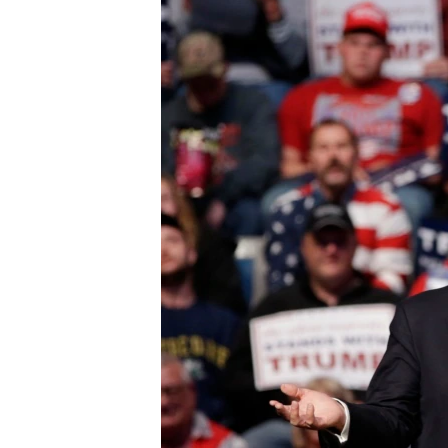
រចនា
សម្ព័ន្ធ​
រំលង​
និង​
ចូល​
ទៅ​
កាន់​
ទំព័រ​
ស្វែង​
រក