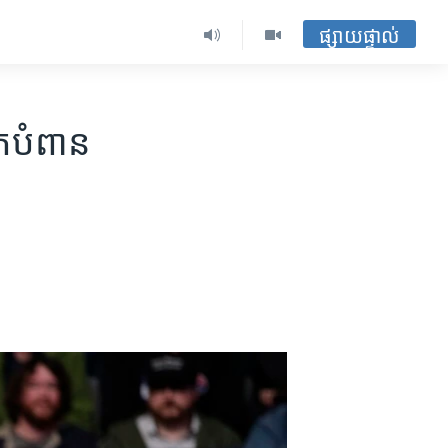
ផ្សាយផ្ទាល់
​បំពាន​