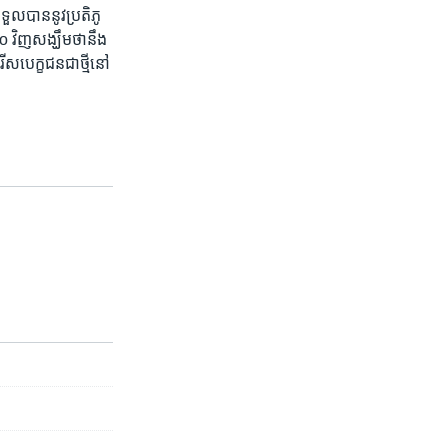
ួល​បាន​នូវ​ប្រតិភូ​
ិញ​សង្ឃឹមថា​នឹង​
ស​បេក្ខ​ជន​ជា​ថ្មី​នៅ​