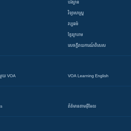
បរិស្ថាន
វិទ្យាសាស្រ្ត
វប្បធម៌
ខ្មែរក្រហម
សេចក្តីរាយការណ៍ពិសេស
ស​​ជាមួយ VOA
VOA Learning English
ts
ព័ត៌មាន​តាម​អ៊ីមែល