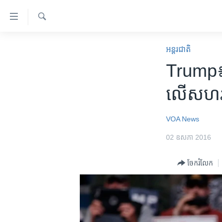
ភ្ជាប់​
ទៅ​
គេហទំព័រ​
ស្វែង​
កម្ពុជា
រក
អន្តរជាតិ
ទាក់ទង
អន្តរជាតិ
Trump៖ ​
រំលង​
និង​
អាមេរិក
លើ​សហរដ
ចូល​
ចិន
ទៅ​​
ទំព័រ​
ហេឡូវីអូអេ
VOA News
ព័ត៌មាន​​
កម្ពុជាច្នៃប្រតិដ្ឋ
02 ឧសភា 2016
តែ​
ម្តង
ព្រឹត្តិការណ៍ព័ត៌មាន
ចែករំលែក
រំលង​
ទូរទស្សន៍ / វីដេអូ​
និង​
ចូល​
វិទ្យុ / ផតខាសថ៍
ទៅ​
កម្មវិធីទាំងអស់
ទំព័រ​