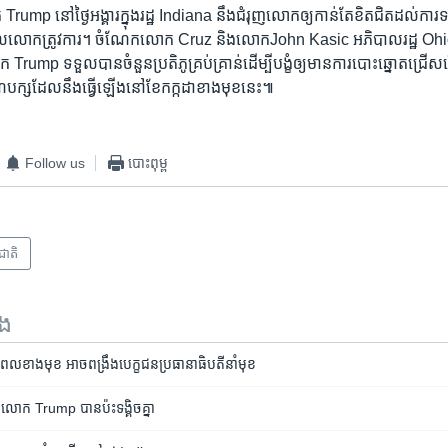
ump ​នៅ​ថ្ងៃ​អង្គារ​ក្នុង​រដ្ឋ Indiana នឹង​ជំរុញ​លោក​ឲ្យ​កាន់​តែ​ខិត​ជិតដល់​ការ​ទទ
​លោក​ត្រូវការ។ ចំណែក​លោក Cruz និង​លោកJohn Kasic អភិបាល​រដ្ឋ Ohio ​វ
ក Trump ទទួល​បាន​ចំនួន​ប្រតិភូ​គ្រប់​គ្រាន់​ដើម្បី​បង្ខំ​ឲ្យ​មាន​ការ​បោះ​ឆ្នោតជ្រើ​សរើ
ក្ស​ដែល​នឹង​ធ្វើ​ឡើង​នៅ​ខែ​កក្កដា​ខាង​មុខ​នេះ៕​
Follow us
បោះពុម្ព
រជាតិ
ទង
ល​ខាងមុខ ​អាច​​ពង្រឹង​បេក្ខជន​ប្រធានា​ធិបតីនាំ​មុខ
ាំង​លោក ​Trump​ បាន​ប៉ះ​ទង្គិច​គ្នា