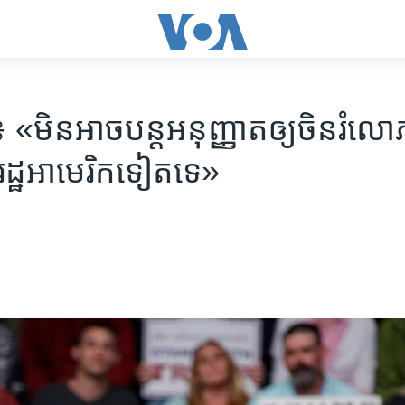
«មិន​អាចបន្ត​​អនុញ្ញាត​ឲ្យ​ចិនរំលោភ
្ឋអាមេរិក​ទៀត​ទេ​»