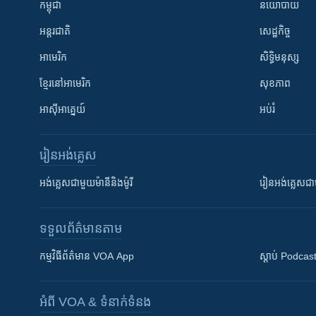
កម្ពុជា
នយោបាយ
អន្តរជាតិ
សេដ្ឋកិច្ច
អាមេរិក
សិទ្ធិមនុស្ស
ខ្មែរ​នៅអាមេរិក
សុខភាព
អាស៊ីអាគ្នេយ៍
អប់រំ
រៀន​​អង់គ្លេស
អង់គ្លេស​ជាមួយ​ម៉ានី​និង​ម៉ូរី
រៀន​​​​​​អង់គ្លេ
ទទួល​ព័ត៌មាន​តាម
កម្មវិធី​ព័ត៌មាន VOA App
ស្តាប់ Podcas
អំពី​ VOA & ទំនាក់ទំនង