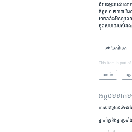
ជ័យជម្នះ​របស់​លោក Tr
ចំនួន ១​.២៣៧ ដែល
អាច​រារាំង​មិន​ឲ្យ​លោ
ក្នុង​សមាជ​របស់​គណប
ចែករំលែក
This item is part of
អាមេរិក​
អន្ត
អត្ថបទ​ទាក់
ការ​បោះឆ្នោត​បឋម​នៅ​ពេ
អ្នក​គាំទ្រ​និង​អ្នក​ប្រឆ