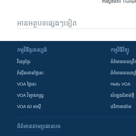
ការស្ទង់​មតិ៖ Trump​មា
អានអត្ថបទផ្សេងៗទៀត
កម្មវិធី​ទូរទស្សន៍
កម្មវិធី​វិទ្យុ
វីដេអូ​ខ្មែរ
ព័ត៌មាន​ពេល​ព្រឹ
វ៉ាស៊ីនតោន​ថ្ងៃ​នេះ
ព័ត៌មាន​​ពេល​រាត្រ
VOA ថ្ងៃនេះ
Hello VOA
VOA ​វិទ្យាសាស្ត្រ
សំឡេង​ជំនាន់​ថ្មី
VOA 60 អាស៊ី
វេទិកា​អាស៊ាន
ព័ត៌មាន​តាមប្រធានបទ​