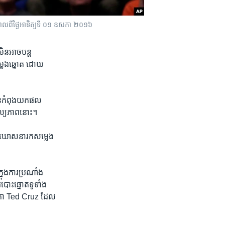
ពី​ថ្ងៃ​អាទិត្យ​ទី ០១​ ឧសភា ២០១៦
ិន​អាចបន្ត
លេង​ឆ្នោត ដោយ​
​កំពុង​យក​ផល​
ុល្យភាព​នោះ។
ការ​ឃោសនា​រក​សម្លេង​
្នុង​ការ​ប្រណាំង​
ោះ​ឆ្នោត​ទូទាំង​
្ធសភា Ted Cruz ដែល​