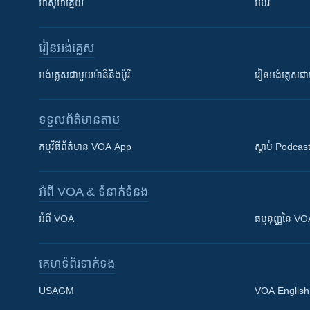
អាស៊ីអាគ្នេយ៍
អប់រំ
រៀន​​អង់គ្លេស
អង់គ្លេស​ជាមួយ​ម៉ានី​និង​ម៉ូរី
រៀន​​​​​​អង់គ្លេ
ទទួល​ព័ត៌មាន​តាម
កម្មវិធី​ព័ត៌មាន VOA App
ស្តាប់ Podcas
អំពី​ VOA & ទំនាក់ទំនង
អំពី​ VOA
ធម្មនុញ្ញ​នៃ V
គេហទំព័រ​​ទាក់ទង
USAGM
VOA English