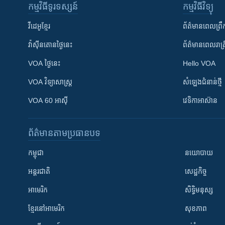
កម្មវិធី​ទូរទស្សន៍
កម្មវិធី​វិទ្យុ
វីដេអូ​ខ្មែរ
ព័ត៌មាន​ពេល​ព្រឹ
វ៉ាស៊ីនតោន​ថ្ងៃ​នេះ
ព័ត៌មាន​​ពេល​រាត្រ
VOA ថ្ងៃនេះ
Hello VOA
VOA ​វិទ្យាសាស្ត្រ
សំឡេង​ជំនាន់​ថ្មី
VOA 60 អាស៊ី
វេទិកា​អាស៊ាន
ព័ត៌មាន​តាមប្រធានបទ​
កម្ពុជា
នយោបាយ
អន្តរជាតិ
សេដ្ឋកិច្ច
អាមេរិក
សិទ្ធិមនុស្ស
ខ្មែរ​នៅអាមេរិក
សុខភាព