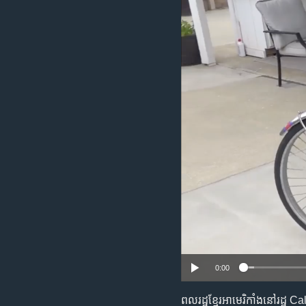
រចនា
សម្ព័ន្ធ​
រំលង​
និង​
ចូល​
ទៅ​
កាន់​
ទំព័រ​
ស្វែង​
រក
0:00
ពលរដ្ឋ​ខ្មែរ​អាមេរិកាំង​នៅ​រដ្ឋ​ Ca