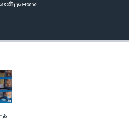
េះ​ពី​ទីក្រុង ​Fresno​
ចម្រើន