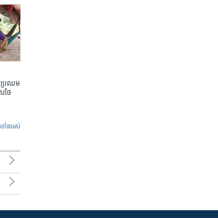
តែប្រឈម
េសថៃ
ូ​ទាំង​អស់