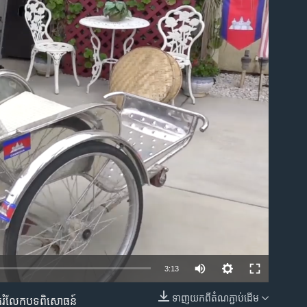
ble
3:13
ទាញ​យក​ពី​តំណភ្ជាប់​ដើម
រ​ចែក​រំលែក​បទពិសោធន៍​
EMBED