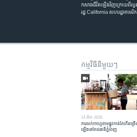
កសាង​ជីវិត​ឡើង​វិញ​ក្រោយពី​របួ
រដ្ឋ​ California សហរដ្ឋ​អាមេរិ
កម្មវិធី​នីមួយៗ
14 មីនា 2025
ការលក់​កាហ្វេ​តាម​ផ្លូវ​កាន់តែ​កើន​ច្រើ
ឡើង​នៅ​រាជធានី​ភ្នំពេញ