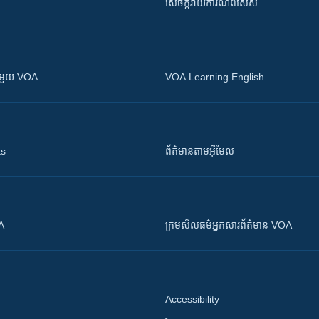
សេចក្តីរាយការណ៍ពិសេស
ស​​ជាមួយ VOA
VOA Learning English
ts
ព័ត៌មាន​តាម​អ៊ីមែល
OA
ក្រម​​​សីលធម៌​​​អ្នក​​​សារព័ត៌មាន VOA
Accessibility