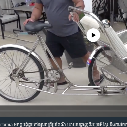
No media source currently availa
lifornia​ មក​ជួប​ជុំ​គ្នា​នៅ​ផ្សារ​រាត្រី​ប្រពៃណី ​ដោយ​បង្ហាញ​ពី​វប្បធម៌​ខ្មែរ​ និង​កា