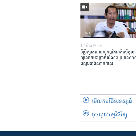
12 មីនា 2025
ទីប្រឹក្សា​គណបក្ស​កម្លាំង​ជាតិ​ស្នើ​តុលា
ឲ្យ​លោក​បង់ប្រាក់​សំណង​ប្រមាណ​១០​ម
ដុល្លារ​ជា​ដំណាក់កាល
មើល​កម្មវិធី​ទូរទស្សន៍
ចុចស្តាប់កម្មវិធីវិទ្យុ