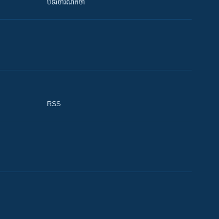
បទវិចារណកថា
RSS