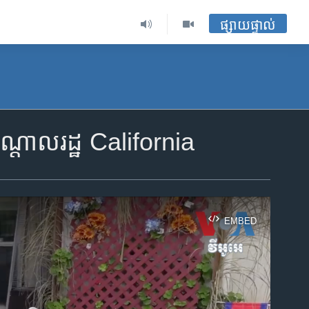
ផ្សាយផ្ទាល់
​កណ្តាល​រដ្ឋ​ California
EMBED