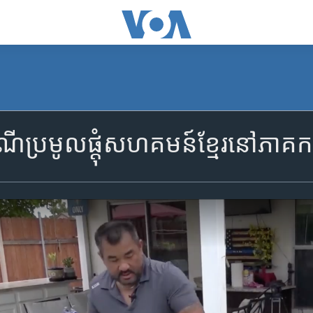
រពៃណី​ប្រមូល​ផ្តុំ​សហគមន៍​ខ្មែរ​នៅ​ភាគ