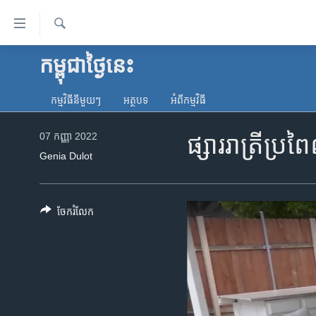
ភ្ជាប់​
ទៅ​
គេហទំព័រ​
ស្វែង​
កម្ពុជាថ្ងៃនេះ
កម្ពុជា
រក
ទាក់ទង
អន្តរជាតិ
រំលង​
កម្មវិធី​នីមួយៗ
អត្ថបទ​
អំពី​កម្មវិធី​
និង​
អាមេរិក
ចូល​
07 កញ្ញា 2022
ផ្សារ​រាត្រី​ប្
ចិន
ទៅ​​
Genia Dulot
ទំព័រ​
ហេឡូវីអូអេ
ព័ត៌មាន​​
កម្ពុជាច្នៃប្រតិដ្ឋ
តែ​
ចែករំលែក
ម្តង
ព្រឹត្តិការណ៍ព័ត៌មាន
រំលង​
ទូរទស្សន៍ / វីដេអូ​
និង​
ចូល​
វិទ្យុ / ផតខាសថ៍
ទៅ​
កម្មវិធីទាំងអស់
ទំព័រ​