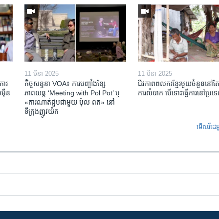
11 មីនា 2025
11 មីនា 2025
ការ​
កិច្ចសន្ទនា VOA៖ ការ​បញ្ចាំង​ខ្សែ
ជីវភាពពលករខ្មែរមួយចំនួននៅ
៉ឺន​
ភាពយន្ត ‘Meeting with Pol Pot’ ឬ
ការលំបាក បើទោះធ្វើការនៅប្រទ
«ការណាត់ជួប​ជាមួយ​ ប៉ុល ពត» នៅ
ទីក្រុងញូវយ៉ក​
មើល​វីដេអ