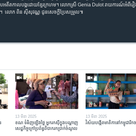
ស​អតីត​កាល​បង្ក​ដោយ​ខ្មែរក្រហម។ ​លោកស្រី​ Genia Dulot ​រាយ​ការណ៍​អំពី​រឿង​ន
ក។​ លោក​ ពិន ស៊ីសុវណ្ណ ជូន​សេចក្ដី​ប្រែសម្រួល៕
13 មីនា 2025
13 មីនា 2025
ន​
ខណៈទំនិញឡើងថ្លៃ អ្នករកស៊ីក្នុង​បណ្តាញ​
វិស័យ​បង្កើត​មាតិកា​នៅ​កម្ពុជា​រីក​
សេដ្ឋកិច្ចក្រៅ​ប្រព័ន្ធពិបាក​រក​ប្រាក់​ចំណូល