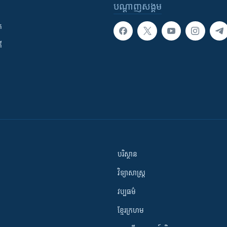
បណ្តាញ​សង្គម
ក
ី
បរិស្ថាន
វិទ្យាសាស្រ្ត
វប្បធម៌
ខ្មែរក្រហម