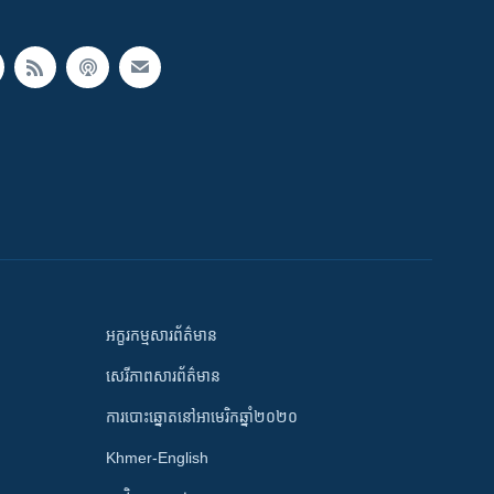
អក្ខរកម្មសារព័ត៌មាន
សេរីភាពសារព័ត៌មាន
ការបោះឆ្នោតនៅអាមេរិកឆ្នាំ២០២០
Khmer-English