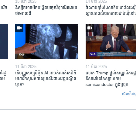
15 មីនា 2025
14 មីនា 2025
មេរិក​
និស្សិត​អាមេរិក​បង្កើត​បច្ចេកវិទ្យា​ដើរ​ដោយ​
ចំណាប់ខ្មាំង​ដែល​ទើប​ដោះលែង​រៀប
ថាមពល​ដី
ស្ថានភាព​​លំបាក​ពេល​ជាប់​ឃុំ​នៅ​ហ
11 មីនា 2025
11 មីនា 2025
ៅរដ្ឋ
តើ​បញ្ញាសប្បនិម្មិត​ AI អាច​កំណត់​រក​ជំងឺ
លោក Trump ផ្តល់សញ្ញាពីការផ្លាស
តាម​
មហារីក​សុដន់​បាន​ប្រសើរ​ជាង​វេជ្ជបណ្ឌិត​
ទិសដៅនៅឧស្សាហកម្ម
ឬ​ទេ?
semiconductor ក្នុងស្រុក
មើល​វីដេអ