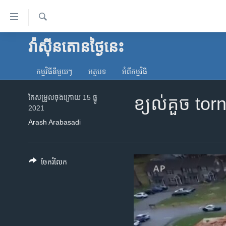
ភ្ជាប់​
ទៅ​
គេហទំព័រ​
ស្វែង​
វ៉ាស៊ីនតោន​ថ្ងៃ​នេះ
កម្ពុជា
រក
ទាក់ទង
អន្តរជាតិ
រំលង​
កម្មវិធី​នីមួយៗ
អត្ថបទ​
អំពី​កម្មវិធី​
និង​
អាមេរិក
ចូល​
កែសម្រួល​ចុង​ក្រោយ 15 ធ្នូ
ខ្យល់​គួច tor
ចិន
ទៅ​​
2021
ទំព័រ​
ហេឡូវីអូអេ
Arash Arabasadi
ព័ត៌មាន​​
កម្ពុជាច្នៃប្រតិដ្ឋ
តែ​
ម្តង
ព្រឹត្តិការណ៍ព័ត៌មាន
ចែករំលែក
រំលង​
ទូរទស្សន៍ / វីដេអូ​
និង​
ចូល​
វិទ្យុ / ផតខាសថ៍
ទៅ​
កម្មវិធីទាំងអស់
ទំព័រ​