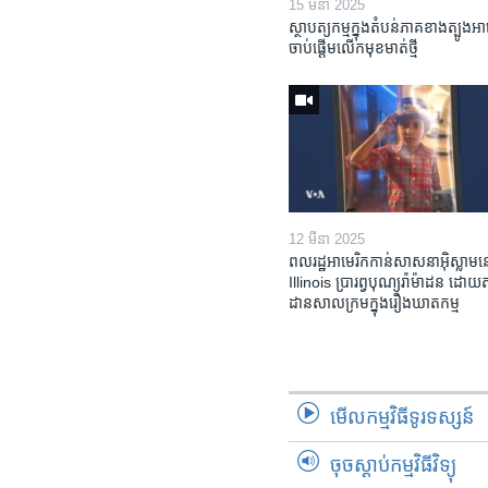
15 មីនា 2025
ស្ថាបត្យកម្ម​ក្នុង​តំបន់​ភាគ​ខាង​ត្បូង​អា
ចាប់ផ្តើម​លើក​មុខមាត់​ថ្មី
12 មីនា 2025
ពលរដ្ឋអាមេរិក​កាន់សាសនា​អ៊ិស្លាម​ន
Illinois ​ប្រារព្វបុណ្យរ៉ាម៉ាដន ​ដោយ​
ដាន​​សាលក្រមក្នុងរឿងឃាតកម្ម
មើល​កម្មវិធី​ទូរទស្សន៍
ចុចស្តាប់កម្មវិធីវិទ្យុ