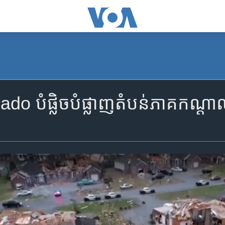
nado បំផ្លិចបំផ្លាញ​តំបន់​ភាគ​កណ្ត