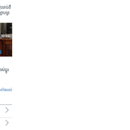
រាប់​ពី​
្កាហ្សា
់ប្តូរ
ូ​ទាំង​អស់