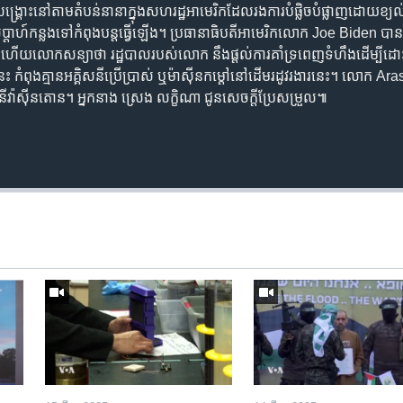
ង​សង្គ្រោះ​នៅ​តាម​តំបន់​នានា​ក្នុង​សហរដ្ឋ​អាមេរិក​ដែល​រង​ការបំផ្លិចបំផ្លាញ​ដោយ​ខ្
ប្តាហ៍​កន្លងទៅ​កំពុង​បន្ត​ធ្វើឡើង។ ប្រធានាធិបតី​អាមេរិក​លោក Joe Biden បាន
 ហើយ​លោក​សន្យា​ថា រដ្ឋបាល​របស់​លោក នឹង​ផ្តល់​ការគាំទ្រ​ពេញ​ទំហឹង​ដើម្បី​ដ
េះ កំពុង​គ្មាន​អគ្គិសនី​ប្រើប្រាស់ ឬ​ម៉ាស៊ីន​កម្តៅ​នៅ​ដើម​រដូវ​រងារ​នេះ។ លោក
្ឋធានី​វ៉ាស៊ីនតោន។ អ្នកនាង ស្រេង លក្ខិណា ជូនសេចក្តី​ប្រែសម្រួល៕