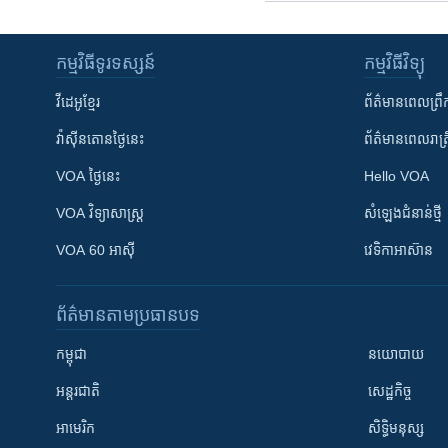
កម្មវិធី​ទូរទស្សន៍
កម្មវិធី​វិទ្យុ
វីដេអូ​ខ្មែរ
ព័ត៌មាន​ពេល​ព្រឹ
វ៉ាស៊ីនតោន​ថ្ងៃ​នេះ
ព័ត៌មាន​​ពេល​រាត្រ
VOA ថ្ងៃនេះ
Hello VOA
VOA ​វិទ្យាសាស្ត្រ
សំឡេង​ជំនាន់​ថ្មី
VOA 60 អាស៊ី
វេទិកា​អាស៊ាន
ព័ត៌មាន​តាមប្រធានបទ​
កម្ពុជា
នយោបាយ
អន្តរជាតិ
សេដ្ឋកិច្ច
អាមេរិក
សិទ្ធិមនុស្ស