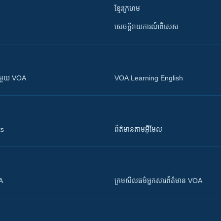
ខ្មែរក្រហម
សេចក្តីរាយការណ៍ពិសេស
ស​​ជាមួយ VOA
VOA Learning English
ts
ព័ត៌មាន​តាម​អ៊ីមែល
OA
ក្រម​​​សីលធម៌​​​អ្នក​​​សារព័ត៌មាន VOA