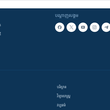
បណ្តាញ​សង្គម
ក
ី
បរិស្ថាន
វិទ្យាសាស្រ្ត
វប្បធម៌