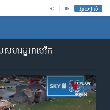
ផ្សាយផ្ទាល់
ាល​សហរដ្ឋ​អាមេរិក
EMBED