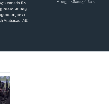
ទាញ​យក​ពី​តំណភ្ជាប់​ដើម
យល់​គួច tornado និង​
EMBED
​ប្រកាស​ភាពអាសន្ន​
ោះស្រាយ​បញ្ហា​នេះ។
 Arash Arabasadi រាយ