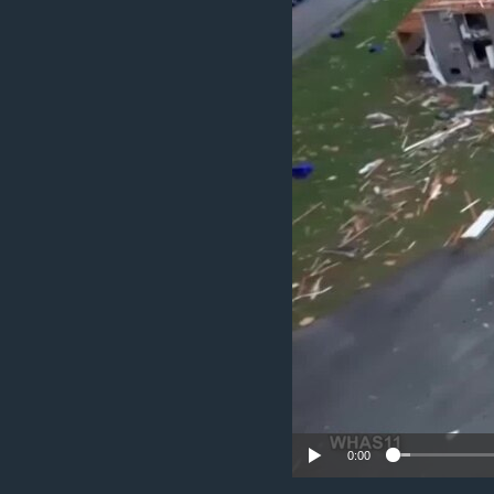
រចនា
សម្ព័ន្ធ​
រំលង​
និង​
ចូល​
ទៅ​
កាន់​
ទំព័រ​
ស្វែង​
រក
0:00