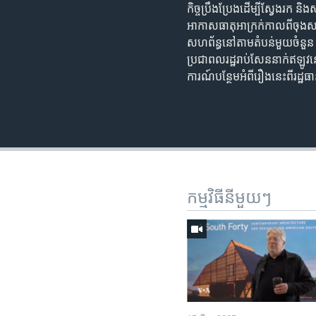
កិច្ចប្រឹងប្រែង​ដើម្បី​ស្វែងរក និ
អាកាសធាតុ​អាក្រក់​កាលពី​ចុង​ស
សហព័ន្ធ​នៅ​តាម​តំបន់​មួយ​ចំនួន
ប្រជាពលរដ្ឋ​រាប់សែន​នាក់​ឥឡូវ​ន
ការណ៍​បន្ថែម​អំពី​រឿង​នេះ​ពី​រដ
កម្មវិធី​នីមួយៗ