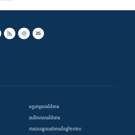
អក្ខរកម្មសារព័ត៌មាន
សេរីភាពសារព័ត៌មាន
ការបោះឆ្នោតនៅអាមេរិកឆ្នាំ២០២០