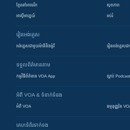
ខ្មែរ​នៅអាមេរិក
សុខភាព
អាស៊ីអាគ្នេយ៍
អប់រំ
រៀន​​អង់គ្លេស
អង់គ្លេស​ជាមួយ​ម៉ានី​និង​ម៉ូរី
រៀន​​​​​​អង់គ្លេ
ទទួល​ព័ត៌មាន​តាម
កម្មវិធី​ព័ត៌មាន VOA App
ស្តាប់ Podcas
អំពី​ VOA & ទំនាក់ទំនង
អំពី​ VOA
ធម្មនុញ្ញ​នៃ V
គេហទំព័រ​​ទាក់ទង