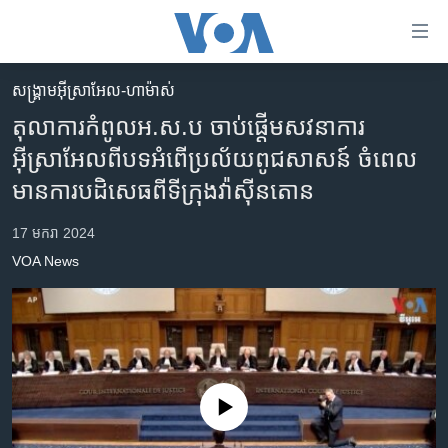
ភ្ជាប់​
ទៅ​
គេហទំព័រ​
សង្គ្រាម​អ៊ីស្រាអែល-ហាម៉ាស់
កម្ពុជា
ទាក់ទង
តុលាការកំពូលអ.ស.ប ចាប់ផ្តើមសវនាការ
រំលង​
អន្តរជាតិ
អ៊ីស្រាអែលពីបទអំពើប្រល័យពូជសាសន៍ ចំពេល
និង​
អាមេរិក
មានការបដិសេធពីទីក្រុងវ៉ាស៊ីនតោន
ចូល​
ទៅ​​
ចិន
17 មករា 2024
ទំព័រ​
ហេឡូវីអូអេ
ព័ត៌មាន​​
VOA News
តែ​
កម្ពុជាច្នៃប្រតិដ្ឋ
ម្តង
ព្រឹត្តិការណ៍ព័ត៌មាន
រំលង​
និង​
ទូរទស្សន៍ / វីដេអូ​
ចូល​
វិទ្យុ / ផតខាសថ៍
ទៅ​
No media source currently available
ទំព័រ​
កម្មវិធីទាំងអស់