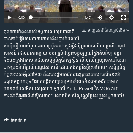
រចនា
សម្ព័ន្ធ​
Khmer English
រំលង​
0:00
3:47
និង​
បណ្តាញ​សង្គម
ចូល​
ទាញ​យក​ពី​តំណភ្ជាប់​ដើម
តុលាការកំពូលរបស់អង្គការសហប្រជាជាតិ
ទៅ​
បានចាប់ផ្តើមសវនាការកាលពីសប្តាហ៍មុនលើ
កាន់​
សំណុំរឿងរបស់ប្រទេសអាហ្រ្វិកខាងត្បូងប្តឹងអ៊ីស្រាអែលពីបទប្រល័យពូជ
ទំព័រ​
សាសន៍ ដែលជាការព្យាយាមបញ្ឈប់ជម្លោះបច្ចុប្បន្ននៅក្នុងតំបន់ហ្កាហ្សា
ភាសា
ស្វែង​
និងចងក្រងឯកសារដែលសម្ព័ន្ធមិត្តប៉ាឡេស្ទីន មើលឃើញយូរមកហើយថា
រក
ជាទម្រង់អំពើប្រល័យពូជសាសន៍ ដោយកងកម្លាំងអ៊ីស្រាអែល។ សម្ព័ន្ធមិត្ត
កំពូលរបស់អ៊ីស្រាអែល គឺសហរដ្ឋអាមេរិកបានច្រានចោលករណីនេះថា
«គ្មានអង្គហេតុ» ដែលបង្កើនបញ្ហាសម្រាប់ទំនាក់ទំនងអាមេរិកជាមួយ
ប្រទេសដែលមិនយល់ស្រប។ អ្នកស្រី Anita Powell នៃ VOA រាយ
ការណ៍ពីរដ្ឋធានី វ៉ាស៊ីនតោន។ លោកពិន ស៊ីសុវណ្ណប្រែសម្រួលដូចតទៅ៖
ចែករំលែក