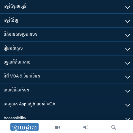
កម្មវិធី​ទូរទស្សន៍
កម្មវិធី​វិទ្យុ
ព័ត៌មាន​តាមប្រធានបទ​
រៀន​​អង់គ្លេស
ទទួល​ព័ត៌មាន​តាម
អំពី​ VOA & ទំនាក់ទំនង
គេហទំព័រ​​ទាក់ទង
ទាញយក​ App ផ្សេងៗ​របស់​ VOA
Accessibility
ផ្សាយផ្ទាល់