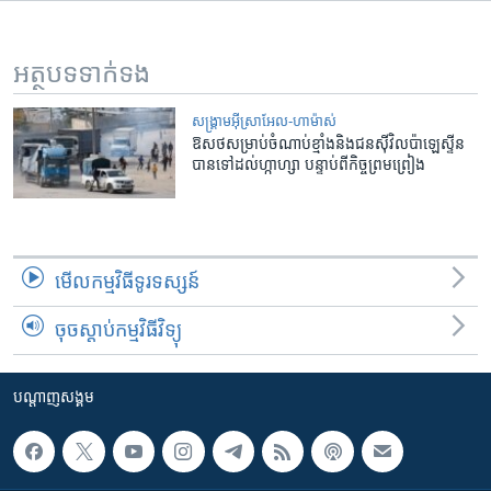
អត្ថបទ​ទាក់ទង
សង្គ្រាម​អ៊ីស្រាអែល-ហាម៉ាស់
ឱសថ​សម្រាប់​ចំណាប់​ខ្មាំង​និង​ជនស៊ីវិល​ប៉ាឡេស្ទីន​
បាន​ទៅ​ដល់​ហ្កាហ្សា បន្ទាប់ពីកិច្ចព្រមព្រៀង
មើល​កម្មវិធី​ទូរទស្សន៍
ចុចស្តាប់កម្មវិធីវិទ្យុ
បណ្តាញ​សង្គម