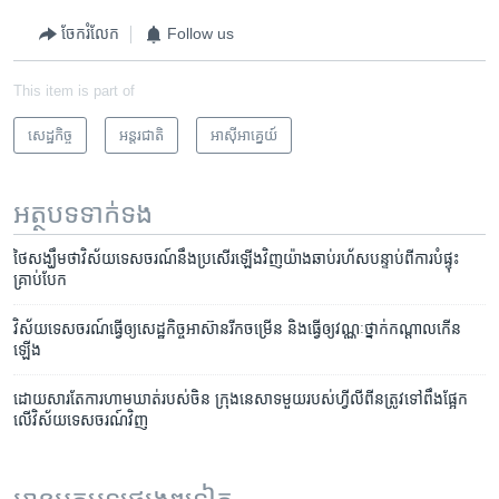
ចែករំលែក
Follow us
This item is part of
សេដ្ឋកិច្ច
អន្តរជាតិ
អាស៊ី​អាគ្នេយ៍
អត្ថបទ​ទាក់ទង
​ថៃ​សង្ឃឹម​ថា​វិស័យ​ទេសចរណ៍​នឹង​ប្រសើរ​ឡើង​វិញ​យ៉ាង​ឆាប់​រហ័ស​បន្ទាប់​ពី​ការ​បំផ្ទុះ​
គ្រាប់​បែក
​វិស័យ​ទេសចរណ៍​ធ្វើ​ឲ្យ​សេដ្ឋកិច្ច​អាស៊ាន​រីក​ចម្រើន និង​ធ្វើ​ឲ្យ​វណ្ណៈ​ថ្នាក់​កណ្តាល​កើន​
ឡើង
ដោយសារ​តែ​ការ​ហាមឃាត់​របស់​ចិន ក្រុង​នេសាទ​មួយ​របស់​ហ្វីលីពីន​ត្រូវ​ទៅ​ពឹង​ផ្អែក​
លើ​វិស័យ​ទេសចរណ៍​វិញ