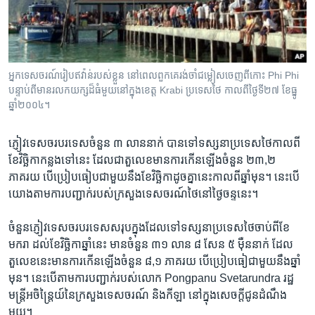
រចនា
សម្ព័ន្ធ​
Khmer English
រំលង​
និង​
បណ្តាញ​សង្គម
ចូល​
អ្នក​ទេសចរណ៍​រៀប​ឥវ៉ាន់​របស់​ខ្លួន នៅ​ពេល​ពួកគេ​រង់ចាំ​ជម្លៀស​ចេញ​ពី​កោះ Phi Phi
ទៅ​
បន្ទាប់​ពី​មាន​រលក​យក្ស​ដ៏​ធំ​មួយ​នៅ​ក្នុង​ខេត្ត Krabi ប្រទេស​ថៃ​ កាលពី​ថ្ងៃទី២៧ ខែធ្នូ
កាន់​
ឆ្នាំ២០០៤។
ទំព័រ​
ភាសា
ស្វែង​
ភ្ញៀវ​ទេសចរ​បរទេស​ចំនួន ៣ លាន​នាក់ បាន​ទៅ​ទស្សនា​ប្រទេស​ថៃ​កាល​ពី​
រក
ខែ​វិច្ឆិកា​កន្លង​ទៅ​នេះ ដែល​ជា​តួលេខ​មាន​ការ​កើន​ឡើង​ចំនួន ២៣,២
ភាគរយ បើ​ប្រៀបធៀប​ជាមួយ​នឹង​ខែ​វិច្ឆិកា​ដូច​គ្នា​នេះ​កាល​ពី​ឆ្នាំ​មុន។ នេះ​បើ​
យោង​តាម​ការ​បញ្ជាក់​របស់​ក្រសួង​ទេសចរណ៍​ថៃ​នៅ​ថ្ងៃ​ចន្ទ​នេះ។
ចំនួន​ភ្ញៀវ​ទេសចរ​បរទេស​សរុប​ក្នុង​ដែល​ទៅ​ទស្សនា​ប្រទេស​ថៃ​ចាប់​ពី​ខែ​
មករា ដល់​ខែ​វិច្ឆិកា​ឆ្នាំ​នេះ មាន​ចំនួន ៣១ លាន ៨ សែន ៥ ម៉ឺន​នាក់ ដែល​
តួលេខ​នេះ​មាន​ការ​កើន​ឡើង​ចំនួន ៨,១ ភាគរយ បើ​ប្រៀបធៀ​ជាមួយ​នឹង​ឆ្នាំ​
មុន។ នេះ​បើ​តាម​ការ​បញ្ជាក់​របស់​លោក Pongpanu Svetarundra រដ្ឋ
មន្ត្រី​អចិន្ត្រៃយ៍​នៃ​ក្រសួង​ទេសចរណ៍ និង​កីឡា នៅ​ក្នុង​សេចក្ដី​ជូន​ដំណឹង​
មួយ។