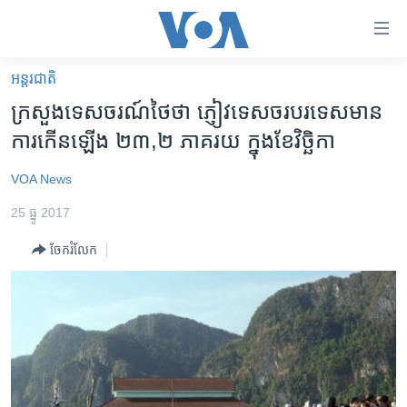
ភ្ជាប់​
ទៅ​
គេហទំព័រ​
អន្តរជាតិ
កម្ពុជា
ទាក់ទង
ក្រសួង​ទេសចរណ៍​ថៃ​ថា ភ្ញៀវ​ទេសចរ​បរទេស​មាន​
រំលង​
អន្តរជាតិ
ការ​កើន​ឡើង ២៣,២ ភាគរយ ក្នុង​ខែ​វិច្ឆិកា
និង​
អាមេរិក
ចូល​
VOA News
ទៅ​​
ចិន
ទំព័រ​
25 ធ្នូ 2017
ហេឡូវីអូអេ
ព័ត៌មាន​​
ចែករំលែក
តែ​
កម្ពុជាច្នៃប្រតិដ្ឋ
ម្តង
ព្រឹត្តិការណ៍ព័ត៌មាន
រំលង​
និង​
ទូរទស្សន៍ / វីដេអូ​
ចូល​
វិទ្យុ / ផតខាសថ៍
ទៅ​
ទំព័រ​
កម្មវិធីទាំងអស់