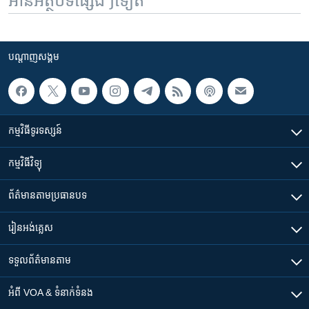
អានអត្ថបទផ្សេងៗទៀត
បណ្តាញ​សង្គម
កម្មវិធី​ទូរទស្សន៍
កម្មវិធី​វិទ្យុ
ព័ត៌មាន​តាមប្រធានបទ​
រៀន​​អង់គ្លេស
ទទួល​ព័ត៌មាន​តាម
អំពី​ VOA & ទំនាក់ទំនង