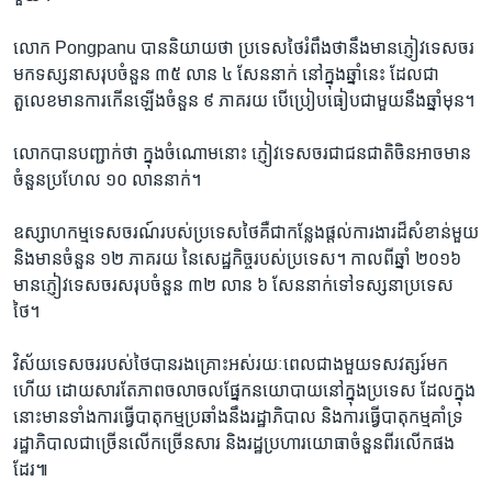
លោក Pongpanu បាន​និយាយ​ថា ប្រទេស​ថៃ​រំពឹង​ថា​នឹង​មាន​ភ្ញៀវ​ទេសចរ​
មក​ទស្សនា​សរុប​ចំនួន ៣៥ លាន ៤ សែន​នាក់ នៅ​ក្នុង​ឆ្នាំ​នេះ ដែល​ជា​
តួលេខ​មាន​ការ​កើន​ឡើង​ចំនួន ៩ ភាគរយ បើ​ប្រៀបធៀប​ជាមួយ​នឹង​ឆ្នាំ​មុន។
លោក​បាន​បញ្ជាក់​ថា ក្នុង​ចំណោម​នោះ ភ្ញៀវ​ទេសចរ​ជា​ជនជាតិ​ចិន​អាច​មាន​
ចំនួន​ប្រហែល ១០ លាន​នាក់។
ឧស្សាហកម្ម​ទេសចរណ៍​របស់​ប្រទេស​ថៃ​គឺ​ជា​កន្លែង​ផ្ដល់​ការងារ​ដ៏​សំខាន់​មួយ
និង​មាន​ចំនួន ១២ ភាគរយ នៃ​សេដ្ឋកិច្ច​របស់​ប្រទេស។ កាល​ពី​ឆ្នាំ ២០១៦
មាន​ភ្ញៀវ​ទេសចរ​សរុប​ចំនួន ៣២ លាន ៦ សែន​នាក់​ទៅ​ទស្សនា​ប្រទេស​
ថៃ។
វិស័យ​ទេសចរ​របស់​ថៃ​បាន​រងគ្រោះ​អស់​រយៈពេល​ជាង​មួយ​ទសវត្សរ៍​មក​
ហើយ ដោយសារតែ​ភាព​ចលាចល​ផ្នែក​នយោបាយ​នៅ​ក្នុង​ប្រទេស ដែល​ក្នុង​
នោះ​មាន​ទាំង​ការ​ធ្វើ​បាតុកម្ម​ប្រឆាំង​នឹង​រដ្ឋាភិបាល និង​ការ​ធ្វើ​បាតុកម្ម​គាំទ្រ​
រដ្ឋាភិបាល​ជា​ច្រើន​លើក​ច្រើន​សារ និង​រដ្ឋប្រហារ​យោធា​ចំនួន​ពីរ​លើក​ផង​
ដែរ៕