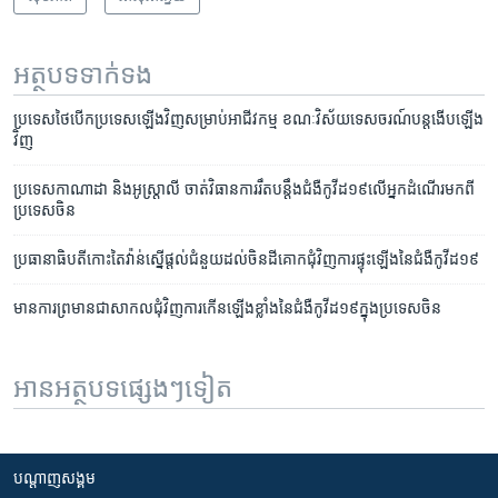
អត្ថបទ​ទាក់ទង
ប្រទេស​ថៃ​បើក​ប្រទេស​ឡើង​វិញ​សម្រាប់​អាជីវកម្ម ខណៈ​វិស័យ​ទេសចរណ៍​បន្ត​ងើប​ឡើង​
វិញ
ប្រទេស​កាណាដា​ និង​អូស្ត្រាលី​ ​ចាត់​វិធានការ​រឹតបន្តឹង​ជំងឺកូវីដ១៩​លើ​អ្នក​ដំណើរ​មក​ពី​
ប្រទេស​ចិន
ប្រធានាធិបតី​កោះ​តៃវ៉ាន់​ស្នើ​ផ្តល់​ជំនួយ​ដល់​ចិនដីគោក​ជុំវិញ​ការផ្ទុះឡើង​នៃ​​ជំងឺ​កូវីដ១៩
មាន​ការ​ព្រមាន​ជា​សាកល​ជុំវិញ​ការកើន​ឡើង​ខ្លាំង​នៃ​ជំងឺ​កូវីដ១៩​ក្នុង​ប្រទេស​ចិន
អានអត្ថបទផ្សេងៗទៀត
បណ្តាញ​សង្គម