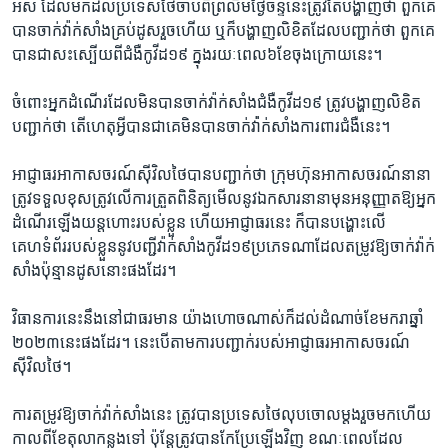
អស់​ ​ដែល​មក​ដល់ប្រទេសថៃ​ចាប់​ពី​ព្រលឹម​ថ្ងៃ​ចន្ទ​នេះ​ត្រូវ​តែ​បង្ហាញថា​ ពួក​គេ​
បាន​ចាក់វ៉ាក់សាំង​គ្រប់ដូស​រួច​ហើយ ឬក៏​បង្ហាញ​លិខិតដែល​បញ្ជាក់​ថា​ ពួកគេ​
បាន​ជា​សះស្បើយ​ពី​ជំងឺ​កូវីដ១៩ ក្នុង​រយៈពេល៦ខែ​ចុង​ក្រោយ​នេះ។
ចំពោះ​អ្នក​ដំណើរ​ដែល​មិន​បាន​ចាក់​វ៉ាក់សាំង​ជំងឺ​កូវីដ១៩ ត្រូវ​បង្ហាញ​លិខិត​
បញ្ជាក់​ថា​ តើ​ហេតុ​អ្វី​បាន​ជា​គេមិន​បាន​ចាក់វ៉ា់ក់សាំងការពារ​ជំងឺ​នេះ។
អាជ្ញាធរ​អាកាសចរណ៍​ស៊ីវិល​ថៃ​បាន​បញ្ជាក់​ថា ក្រុមហ៊ុន​អាកាសចរណ៍​នានា​
ត្រូវ​ទទួល​ខុសត្រូវលើ​ការត្រួត​ពិនិត្យមើល​នូវ​ឯកសារ​នានា​មុន​អនុញ្ញាត​ឱ្យ​អ្នក​
ដំណើរ​ឡើង​យន្តហោះ​របស់​ខ្លួន​ ហើយ​អាជ្ញាធរ​នេះ​ ក៏បាន​បង្ហោះលើ​
គេហទំព័រ​របស់​ខ្លួន​នូវបញ្ជីវ៉ាក់សាំង​កូវីដ១៩ប្រភេទ​ណា​ដែលតម្រូវ​ឱ្យ​ចាក់វ៉ាក់
សាំង​ប៉ុន្មាន​ដូស​នោះ​ផង​ដែរ។
វិធានការ​នេះ​នឹង​នៅ​ជា​ធរមាន​ យ៉ាងហោចណាស់​ក៏​ដល់​ដំណាច់ខែ​មករាឆ្នាំ​
២០២៣​នេះ​ផង​ដែរ។ នេះបើតាមការ​បញ្ជាក់​របស់​អាជ្ញាធរ​អាកាសចរណ៍​
ស៊ីវិល​ថៃ។
ការតម្រូវ​ឱ្យ​ចាក់​វ៉ាក់​សាំង​នេះ​ ត្រូវ​បានប្រទេស​ថៃ​លុបចោលម្តង​រួច​មក​ហើយ​
កាល​ពី​ខែ​តុលា​កន្លង​ទៅ​ ប៉ុន្តែ​ត្រូវ​បាន​កែប្រែ​ឡើង​វិញ​ ​ខណៈពេល​ដែល​