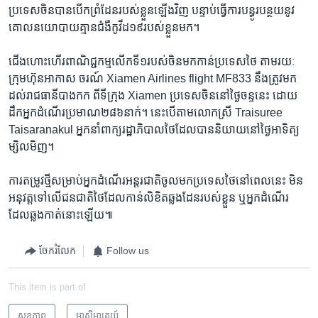
ប្រទេស​ចិន​បាន​បើក​ព្រំដែន​របស់​ខ្លួន​ឡើងវិញ​ បន្ទាប់ធ្វើការ​បន្ធូរ​បន្ថយ​នូវ​
គោលនយោបាយ​គ្មាន​ជំងឺកូវីដ​១៩​របស់​ខ្លួនមក។
ជើង​ហោះហើរ​ពាណិជ្ជកម្ម​លើក​ទី១របស់​ចិន​មកកាន់​ប្រទេស​ថៃ ​តាម​រយៈ​
ក្រុមហ៊ុន​អាកាស ចរណ៍ Xiamen Airlines flight MF833 នឹង​ត្រូវ​មក​
ដល់​រាជធានី​បាងកក ពី​ទីក្រុង Xiamen ប្រទេស​ចិន​នៅ​ថ្ងៃ​ចន្ទ​នេះ​ ​ដោយ​
ដឹក​អ្នក​ដំណើរ​ប្រមាណ​២៨៦​នាក់។ នេះ​បើតាមលោក​ស្រី Traisuree
Taisaranakul អ្នក​នាំពាក្យ​រដ្ឋាភិបាល​ថៃ​ដែល​បាន​និយាយនៅ​ថ្ងៃ​អាទិត្យ​
ម្សិលមិញ។
ការ​តម្រូវ​ថ្មី​សម្រាប់​អ្នក​ដំណើរ​អន្តរជាតិចូល​មក​ប្រទេស​ថៃនៅ​ពេល​នេះ​ មិន
អនុវត្ត​ទៅ​លើជនជាតិ​ថៃ​ដែល​កាន់​លិខិត​ឆ្លង​ដែនរបស់​ខ្លួន​ ឬ​អ្នក​ដំណើរ​
ដែល​ឆ្លង​កាត់​នោះ​ឡើយ៕
ចែករំលែក
Follow us
This item is part of
សុខភាព
អាស៊ី​អាគ្នេយ៍