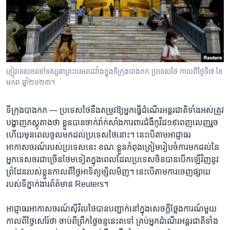
រចនា
សម្ព័ន្ធ​
Khmer English
រំលង​
និង​
បណ្តាញ​សង្គម
ចូល​
ទៅ​
ភ្ញៀវទេសចរ​ទៅ​ទស្សនា​ព្រះបរមរាជវាំង​ក្នុង​ទីក្រុង​បាងកក ប្រទេស​ថៃ កាលពី​ថ្ងៃទី៧ ខែ
កាន់​
មករា ឆ្នាំ២០២៣។
ទំព័រ​
ភាសា
ស្វែង​
ទីក្រុងបាងកក —
ប្រទេស​ថៃ​នឹងតម្រូវ​ឱ្យអ្នក​ធ្វើ​ដំណើរ​អន្តរជាតិ​ទាំង​អស់​ត្រូវ​
រក
បង្ហាញ​ភស្តុតាង​ថា ​ខ្លួនបាន​ចាក់​វ៉ាក់​សាំង​ការពារ​ជំងឺកូវីដ១៩ពេញលេញ​រួច​
ហើយ​មុន​ពេល​ចូល​មកដល់​ប្រទេសថៃ​នោះ។ នេះ​បើ​តាមអាជ្ញាធរ​
អាកាសចរណ៍​របស់​ប្រទេស​នេះ​ ខណៈខ្លួន​កំពុង​ត្រៀម​រៀបចំការមក​ដល់​នៃ​
អ្នក​ទេសចរ​ជា​ច្រើន​ថែម​ទៀត​ក្នុង​ពេល​ដែល​ប្រទេស​ចិន​បាន​បើក​ឡើវិញ​នូវ​
ព្រំដែនរបស់​ខ្លួន​កាល​ពី​ថ្ងៃ​អាទិត្យ​ម្សិលមិញ។ នេះ​បើ​តាមការ​ចេញ​ផ្សាយ​
របស់​ទី​ភ្នាក់ងារ​ព័ត៌​មាន Reuters។
អាជ្ញាធរ​អាកាស​ចរណ៍​ស៊ីវិល​ថៃបាន​បញ្ជាក់​នៅ​ក្នុង​សេចក្តី​ថ្លែងការណ៍​មួយ
កាល​ពី​ថ្ងៃ​សៅរ៍​ថា​ ចាប់​ពី​ព្រឹក​ថ្ងៃ​ចន្ទ​នេះតទៅ​ គ្រប់​អ្នកដំណើរ​អន្តរជាតិទាំង​