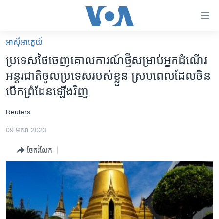
ភ្ជាប់​
ទៅ​
គេហទំព័រ​
អាស៊ី​អាគ្នេយ៍
កម្ពុជា
ទាក់ទង
ប្រទេស​ថៃ​ចេញ​គោលការណ៍​ថ្មី​សម្រាប់​អ្នកដំណើរ​
រំលង​
អន្តរជាតិ
អន្តរជាតិ​ចូល​ប្រទេស​របស់​ខ្លួន ស្របពេល​ដែល​ចិន​
និង​
អាមេរិក
បើក​ព្រំដែន​ឡើងវិញ
ចូល​
ទៅ​​
ចិន
​Reuters
ទំព័រ​
ហេឡូវីអូអេ
ព័ត៌មាន​​
09 មករា 2023
តែ​
កម្ពុជាច្នៃប្រតិដ្ឋ
ម្តង
ចែករំលែក
ព្រឹត្តិការណ៍ព័ត៌មាន
រំលង​
និង​
ទូរទស្សន៍ / វីដេអូ​
ចូល​
វិទ្យុ / ផតខាសថ៍
ទៅ​
ទំព័រ​
កម្មវិធីទាំងអស់