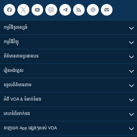
កម្មវិធី​ទូរទស្សន៍
កម្មវិធី​វិទ្យុ
ព័ត៌មាន​តាមប្រធានបទ​
រៀន​​អង់គ្លេស
ទទួល​ព័ត៌មាន​តាម
អំពី​ VOA & ទំនាក់ទំនង
គេហទំព័រ​​ទាក់ទង
ទាញយក​ App ផ្សេងៗ​របស់​ VOA