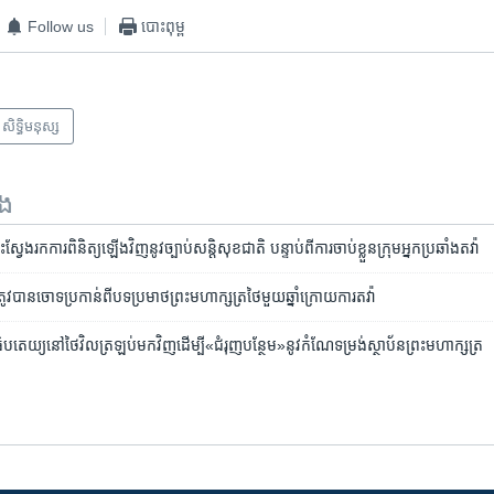
Follow us
បោះពុម្ព
សិទ្ធិ​មនុស្ស
ទង
វែង​រក​ការពិនិត្យ​ឡើង​វិញ​នូវ​ច្បាប់​សន្តិសុខ​ជាតិ បន្ទាប់ពី​ការចាប់​ខ្លួន​ក្រុម​អ្នកប្រឆាំង​តវ៉ា
វ​បាន​ចោទ​ប្រកាន់​ពី​បទ​ប្រមាថ​ព្រះ​មហា​ក្សត្រ​ថៃ​មួយ​ឆ្នាំ​ក្រោយ​ការ​តវ៉ា
ិបតេយ្យ​នៅ​ថៃ​វិល​ត្រឡប់​មក​វិញ​ដើម្បី​«ជំរុញ​បន្ថែម»​នូវ​កំណែទម្រង់​ស្ថាប័ន​ព្រះមហាក្សត្រ