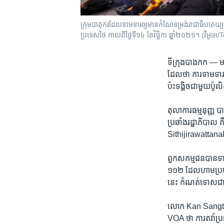
ក្រុម​បាតុករ​ដែល​ទាមទារ​ឲ្យ​មាន​កំណែទម្រង់​រាជាធិបតេយ្យ
ប្រទេស​ថៃ កាលពី​ថ្ងៃទី១៤ ខែវិច្ឆិកា ឆ្នាំ២០២១។ (វីអ
ទីក្រុងបាងកក —
ម
ដែល​ថា​ ការ​ទាមទារ​ឲ
ប៉ះទង្គិច​ជាមួយ​ប៉ូ
តុលាការ​ធម្មនុញ្ញ ​
ប្រឆាំង​រដ្ឋាភិបា
Sithijirawattanakul 
ពួក​សកម្មជន​បាន​ទាមទ
១១២ ​ដែល​ហាម​ប្រមាថ
នេះ ​កំណត់​ទោស​ជាប់
លោក ​Kan Sangton ​ជ
VOA​ ថា ​ការ​តវ៉ា​ប្រ