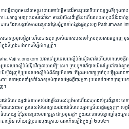
ការ​ធ្វើ​បាតុកម្ម​នៅ​តាម​ផ្លូវ ​ដោយ​ចាប់​ផ្តើម​នៅ​វិមាន​ប្រជា​ធិបតេយ្យ​ក្នុង​ទីក្រុង​
ang ​មុខ​ព្រះ​បរម​រាជវាំង។ ​មាន​ប៉ូលិស​ដ៏​ច្រើន​ ហើយ​គេយក​កុងតឺន័រ​ដាក់ខ្ទប់​ផ្ល
្ឋាភិបាល​ ដែល​បន្ទាប់​មក​បាន​ប្តូរ​ទៅ​ជួបជុំគ្នា​នៅ​កន្លែង​ផ្លូវ​ប្រសព្វ​ Pathumwan 
ករ​បាន​ប្រមូល​ផ្តុំ​គ្នា ​ហើយ​បាន​ដុត​ រូប​សំណាក​របស់​ចៅក្រម​តុលាការ​ធម្មនុញ្ញ​ មុន
ក្នុង​ទីក្រុង​បាងកក​ដើម្បី​ដាក់​ញ្ញត្តិ។​ ​
ៃ ​Maha Vajiralongkorn ​យាងទៅ​ប្រទេស​អាល្លឺម៉ង់​ទៀងទាត់ហើយ​មាន​សេចក្តី​រ
រទេស​អាល្លឺម៉ង់​អឺរ៉ុប​វិញ​នា​ពេលថ្មីៗ​នេះ។ ​ក្រុម​អ្នក​តវ៉ា​បាន​ដើរ​ដង្ហែ​ទៅ​កាន់​ស្ថាន
ដើម្បី​ជំរុញ​ឱ្យ​ប្រទេស​អាល្លឺម៉ង់​ពិនិត្យ​មើល​ថា​ តើ​ព្រះ​មហា​ក្សត្រ​កំពុង​ធ្វើ​ព្រះ​រាជក
ា។ ​សកម្មជន​គាំទ្រ​កំណែ​ទម្រង់​បាន​សម្តែង​ក្តី​បារម្ភ​ថា​ ប្រទេស​ថៃ​អាច​ត្រឡប់​ទៅ
ិញ។​
​រាជាធិបតេយ្យ​ដាច់ខាត​អស់​ជាច្រើន​សតវត្សរ៍​មក​ហើយ​រហូត​ដល់​ប្រព័ន្ធ​នេះ ​បាន​បញ
ល​នោះ​មក​ ប្រទេស​ថៃ​បាន​ក្លាយ​ជា​រាជាធិបតេយ្យ​អាស្រ័យ​រដ្ឋ​ធម្មនុញ្ញ។ ​សព្វ​ថ្ង
បតេយ្យ ​ប៉ុន្តែ​មាន​ព្រះ​មហា​ក្សត្រ ​ជា​ប្រមុខ​រដ្ឋ។ ​ក្នុង​រយៈ​ពេល​ប៉ុន្មាន​ឆ្នាំ​ចុង​ក្
ា​ជា​ច្រើន​ ហើយ​រដ្ឋ​ប្រហារ​ចុងក្រោយ ​បាន​កើត​ឡើង​ក្នុង​ឆ្នាំ ២០១៤៕​