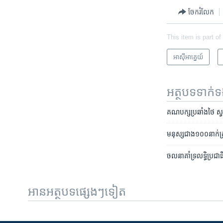
ចែករំលែក
This item is part of
អាស៊ី​អាគ្នេយ៍
អត្ថបទ​ទាក់
គណបក្ស​ប្រឆាំង​ថៃ ស្វះស្
មនុស្ស​ជាង​១០០​នាក់​ត្រូ
ចលនា​គាំទ្រ​លទ្ធិប្រជាធ
អានអត្ថបទផ្សេងៗទៀត