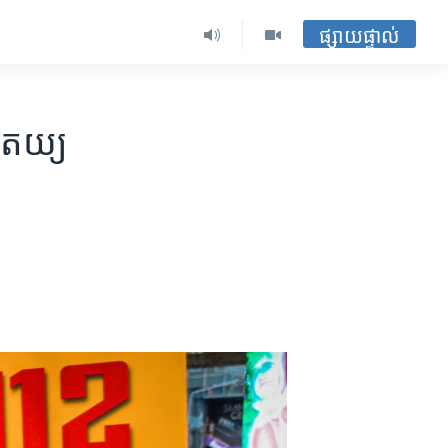
ផ្សាយផ្ទាល់
បតេយ្យ