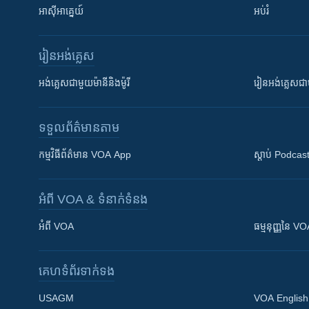
អាស៊ីអាគ្នេយ៍
អប់រំ
រៀន​​អង់គ្លេស
អង់គ្លេស​ជាមួយ​ម៉ានី​និង​ម៉ូរី
រៀន​​​​​​អង់គ្លេ
ទទួល​ព័ត៌មាន​តាម
កម្មវិធី​ព័ត៌មាន VOA App
ស្តាប់ Podcas
អំពី​ VOA & ទំនាក់ទំនង
អំពី​ VOA
ធម្មនុញ្ញ​នៃ V
គេហទំព័រ​​ទាក់ទង
USAGM
VOA English