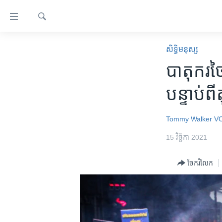
ភ្ជាប់​
ទៅ​
គេហទំព័រ​
ស្វែង​
កម្ពុជា
រក
សិទ្ធិ​មនុស្ស
ទាក់ទង
អន្តរជាតិ
បាតុករ​ថ
រំលង​
និង​
អាមេរិក
បន្ទាប់ព
ចូល​
ចិន
ទៅ​​
ទំព័រ​
ហេឡូវីអូអេ
Tommy Walker
V
ព័ត៌មាន​​
កម្ពុជាច្នៃប្រតិដ្ឋ
15 វិច្ឆិកា 2021
តែ​
ម្តង
ព្រឹត្តិការណ៍ព័ត៌មាន
ចែករំលែក
រំលង​
ទូរទស្សន៍ / វីដេអូ​
និង​
ចូល​
វិទ្យុ / ផតខាសថ៍
ទៅ​
កម្មវិធីទាំងអស់
ទំព័រ​