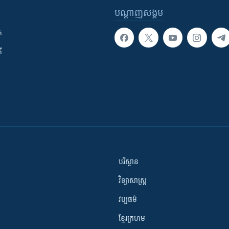
បណ្តាញ​សង្គម
ក
ី
បរិស្ថាន
វិទ្យាសាស្រ្ត
វប្បធម៌
ខ្មែរក្រហម