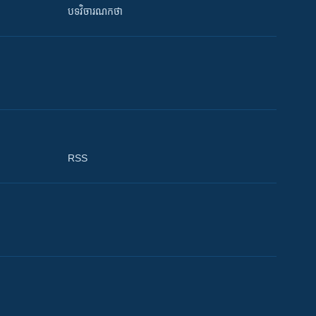
បទវិចារណកថា
RSS