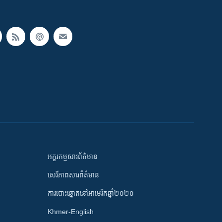
អក្ខរកម្មសារព័ត៌មាន
សេរីភាពសារព័ត៌មាន
ការបោះឆ្នោតនៅអាមេរិកឆ្នាំ២០២០
Khmer-English