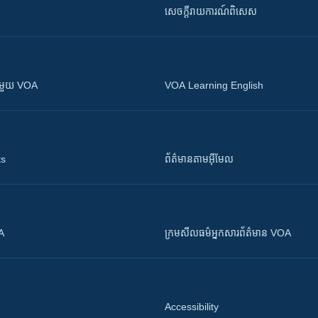
សេចក្តីរាយការណ៍ពិសេស
ស​​ជាមួយ VOA
VOA Learning English
ts
ព័ត៌មាន​តាម​អ៊ីមែល
OA
ក្រម​​​សីលធម៌​​​អ្នក​​​សារព័ត៌មាន VOA
Accessibility