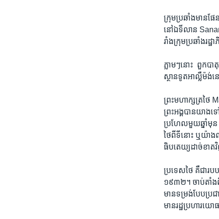
ក្រុម​ប្រឆាំង​មាន​ផែន
នៅ​ឯ​ទីលាន ​Sanam Lu
រាំង​ក្រុម​ប្រឆាំង​រដ
ភ្លាមៗ​នោះ ​ ពួក​បាតុ
ស្ថានទូត​អាល្លឺម៉ង់​នៅ​
ព្រះ​មហា​ក្សត្រ​ថ
ព្រះអង្គ​បាន​យាង​ទៅ​ប្
ប្រហែល​មួយ​ឆ្នាំ​មុន​ 
ថៃ​ពី​ទីនោះ​ ឬ​យ៉ាងណ
ធិបតេយ្យ​ដាច់ខាត​វ
ប្រទេស​ថៃ​ គឺ​ជា​របប
១៩៣២។​ ចាប់តាំង​ពីពេ
មាន​ទម្រង់​បែប​ប្រជាធិ
មាន​រដ្ឋ​ប្រហារ​យោធ