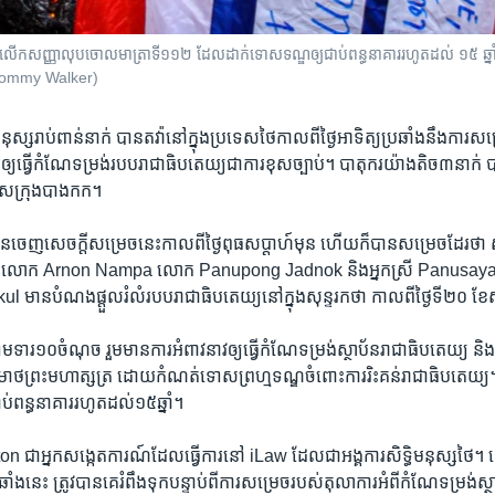
​លើក​សញ្ញា​លុបចោល​​​មាត្រា​ទី​១១២ ដែល​ដាក់​ទោសទណ្ឌឲ្យ​ជាប់​ពន្ធនាគារ​រហូត​ដល់ ១៥ ឆ្នា
ូអេ/Tommy Walker)
នុស្ស​រាប់​ពាន់​នាក់​ បាន​តវ៉ា​នៅ​ក្នុង​ប្រទេស​ថៃ​កាលពី​ថ្ងៃ​អាទិត្យប្រឆាំង​នឹង​ការ​
្យ​ធ្វើ​កំណែ​ទម្រង់​របប​រាជាធិបតេយ្យ​ជា​ការ​ខុស​ច្បាប់។ ​បាតុករ​យ៉ាង​តិច​៣​នាក់​ បាន
លិស​ក្រុង​បាងកក។​
បាន​ចេញ​សេចក្តី​សម្រេច​នេះ​កាលពី​ថ្ងៃ​ពុធ​សប្តាហ៍​មុន ​ហើយក៏​បាន​សម្រេច​ដែរ​ថា
ល ​គឺ​លោក ​Arnon Nampa ​លោក​ Panupong Jadnok ​និង​អ្នកស្រី​ Panusay
​មាន​បំណង​ផ្តួល​រំលំ​របប​រាជា​ធិបតេយ្យ​នៅ​ក្នុង​សុន្ទរកថា​ កាលពី​ថ្ងៃ​ទី​២០ ​ខែ
ារ​១០​ចំណុច​ រួមមាន​ការ​អំពាវនាវ​ឲ្យ​ធ្វើ​កំណែ​ទម្រង់​ស្ថាប័ន​រាជា​ធិបតេយ្យ ​និ
​ព្រះ​មហា​ត្សត្រ​ ដោយ​កំណត់​ទោស​ព្រហ្មទណ្ឌ​ចំពោះ​ការ​រិះគន់​រាជា​ធិបតេយ្យ។ 
ពន្ធនាគារ​រហូត​ដល់​១៥​ឆ្នាំ។​
ា​អ្នក​សង្កេត​ការណ៍​ដែល​ធ្វើ​ការ​នៅ​ iLaw​ ដែល​ជា​អង្គការ​សិទ្ធិ​មនុស្ស​ថៃ។ ​
ឆាំង​នេះ ​ត្រូវ​បាន​គេ​រំពឹង​ទុក​បន្ទាប់ពី​ការ​សម្រេច​របស់​តុលាការ​អំពី​កំណែ​ទម្រង់​ស