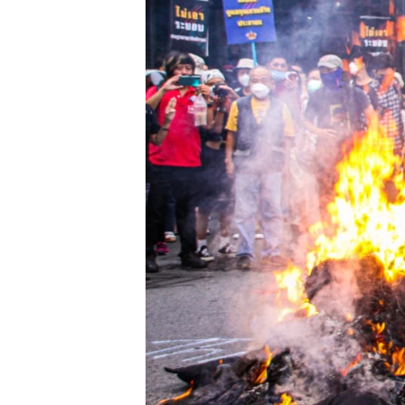
រចនា
សម្ព័ន្ធ​
រំលង​
និង​
ចូល​
ទៅ​
កាន់​
ទំព័រ​
ស្វែង​
រក