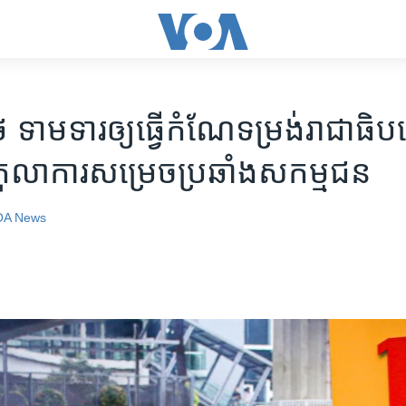
ៃ ទាមទារ​ឲ្យ​ធ្វើ​កំណែទម្រង់​រាជាធិ
ី​តុលាការ​សម្រេច​ប្រឆាំង​សកម្មជន
OA News