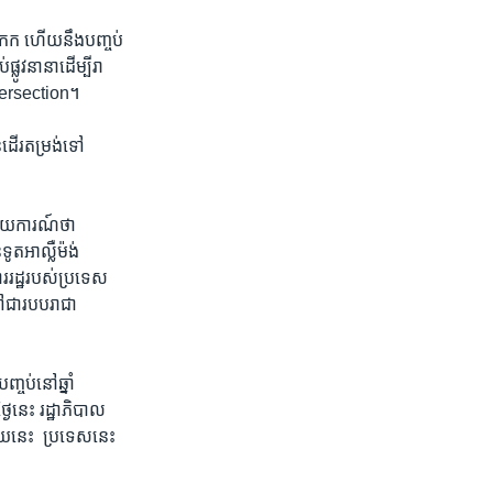
បាងកក​ ហើយ​នឹង​បញ្ចប់​
ូវ​នានា​ដើម្បី​រា
Intersection។​
​ដើរ​តម្រង់​ទៅ​
ាយការណ៍​ថា​
ទូត​អាល្លឺម៉ង់​
ារ​រដ្ឋ​របស់​ប្រទេស​
​ជា​របប​រាជា​
្ចប់​នៅ​ឆ្នាំ
ៃ​នេះ​ រដ្ឋាភិបាល​
រោយ​នេះ ​ ប្រទេស​នេះ ​