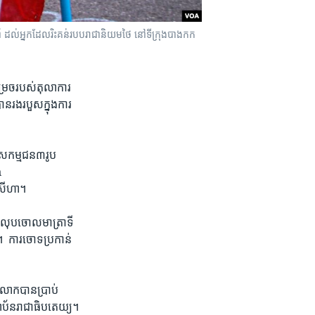
ំ ដល់​អ្នក​ដែល​រិះគន់​របប​រាជានិយម​ថៃ នៅ​ទីក្រុង​បាងកក
សម្រេច​របស់​តុលាការ​
​រង​របួស​ក្នុង​ការ​
 សកម្មជន​៣រូប​
a
​សីហា។​
ង​លុបចោល​មាត្រា​ទី​
​ ការ​ចោទ​ប្រកាន់​
លោក​បាន​ប្រាប់ ​
្ថាប័ន​រាជា​ធិបតេយ្យ។​