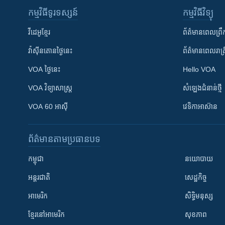
កម្មវិធី​ទូរទស្សន៍
កម្មវិធី​វិទ្យុ
វីដេអូ​ខ្មែរ
ព័ត៌មាន​ពេល​ព្រឹ
វ៉ាស៊ីនតោន​ថ្ងៃ​នេះ
ព័ត៌មាន​​ពេល​រាត្រ
VOA ថ្ងៃនេះ
Hello VOA
VOA ​វិទ្យាសាស្ត្រ
សំឡេង​ជំនាន់​ថ្មី
VOA 60 អាស៊ី
វេទិកា​អាស៊ាន
ព័ត៌មាន​តាមប្រធានបទ​
កម្ពុជា
នយោបាយ
អន្តរជាតិ
សេដ្ឋកិច្ច
អាមេរិក
សិទ្ធិមនុស្ស
ខ្មែរ​នៅអាមេរិក
សុខភាព