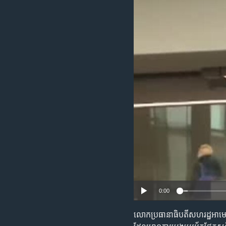
រចនា
សម្ព័ន្ធ​
រំលង​
និង​
ចូល​
ទៅ​
កាន់​
ទំព័រ​
ស្វែង​
រក
0:00
លោក​ប្រធានាធិបតី​សហរដ្ឋ​អាមេរិក​បា