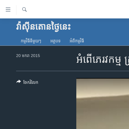
ភ្ជាប់​
ទៅ​
គេហទំព័រ​
ស្វែង​
វ៉ាស៊ីនតោន​ថ្ងៃ​នេះ
កម្ពុជា
រក
ទាក់ទង
អន្តរជាតិ
រំលង​
កម្មវិធី​នីមួយៗ
អត្ថបទ​
អំពី​កម្មវិធី​
និង​
អាមេរិក
ចូល​
20 មករា 2015
អំពើ​ភេរវកម្ម
ចិន
ទៅ​​
ទំព័រ​
ហេឡូវីអូអេ
ព័ត៌មាន​​
កម្ពុជាច្នៃប្រតិដ្ឋ
តែ​
ចែករំលែក
ម្តង
ព្រឹត្តិការណ៍ព័ត៌មាន
រំលង​
ទូរទស្សន៍ / វីដេអូ​
និង​
ចូល​
វិទ្យុ / ផតខាសថ៍
ទៅ​
កម្មវិធីទាំងអស់
ទំព័រ​