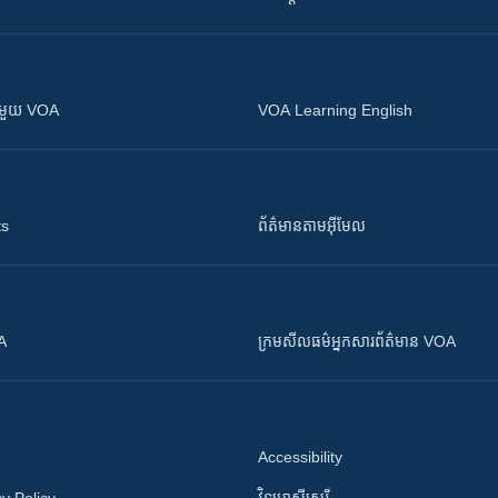
ស​​ជាមួយ VOA
VOA Learning English
ts
ព័ត៌មាន​តាម​អ៊ីមែល
OA
ក្រម​​​សីលធម៌​​​អ្នក​​​សារព័ត៌មាន VOA
Accessibility