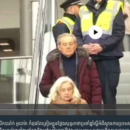
No media source currently availa
រ៉ាក់ អូបាម៉ា កំពុងតែ​ត្រៀម​ខ្លួន​ថ្លែង​សុន្ទរកថា​ប្រចាំ​ឆ្នាំ​ស្តី​អំពី​ស្ថានការ​ប្