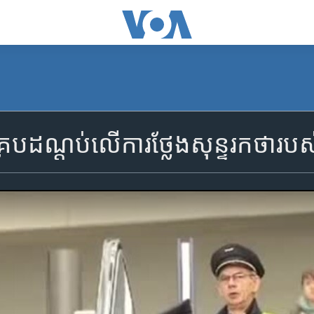
 គ្របដណ្តប់​លើ​ការថ្លែង​សុន្ទរកថា