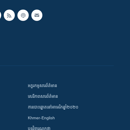
អក្ខរកម្មសារព័ត៌មាន
សេរីភាពសារព័ត៌មាន
ការបោះឆ្នោតនៅអាមេរិកឆ្នាំ២០២០
Khmer-English
បទវិចារណកថា