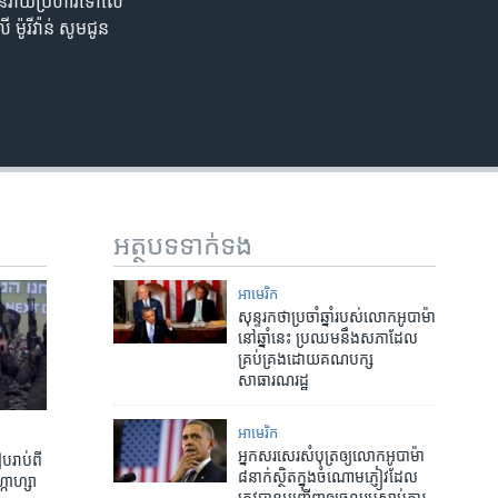
បាន​វាយប្រហារ​ទៅ​លើ​
រីវ៉ាន់ សូម​ជូន​
អត្ថបទ​ទាក់ទង
អាមេរិក​
​សុន្ទរកថា​ប្រចាំឆ្នាំ​របស់​លោក​អូបាម៉ា​
នៅ​ឆ្នាំ​នេះ ប្រឈម​នឹង​សភា​ដែល​
គ្រប់គ្រង​ដោយ​គណបក្ស​
សាធារណរដ្ឋ
អាមេរិក​
អ្នក​សរសេរ​សំបុត្រ​ឲ្យ​លោក​អូបាម៉ា
រាប់​ពី​
៨នាក់​ស្ថិត​ក្នុង​ចំណោម​ភ្ញៀវ​ដែល​
្កាហ្សា