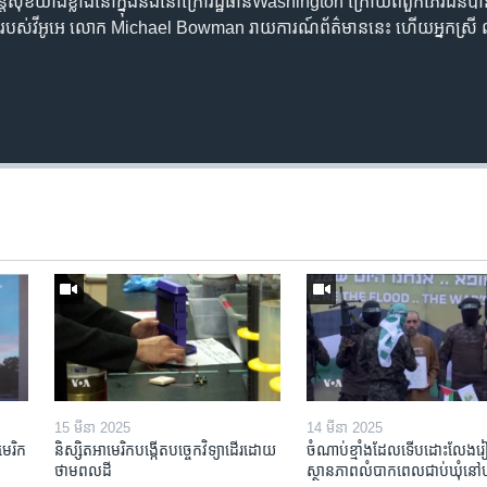
សន្តិសុខ​យ៉ាងខ្លាំង​នៅ​ក្នុង​និង​នៅ​ក្រៅ​រដ្ឋធានី​Washington ក្រោយពី​ពួកភេរជន​
​របស់​វីអូអេ លោក Michael Bowman រាយការណ៍​ព័ត៌មាន​នេះ ហើយ​អ្នកស្រី លី ម៉ូ
15 មីនា 2025
14 មីនា 2025
មេរិក​
និស្សិត​អាមេរិក​បង្កើត​បច្ចេកវិទ្យា​ដើរ​ដោយ​
ចំណាប់ខ្មាំង​ដែល​ទើប​ដោះលែង​រៀប
ថាមពល​ដី
ស្ថានភាព​​លំបាក​ពេល​ជាប់​ឃុំ​នៅ​ហ