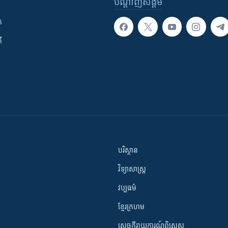
បណ្តាញ​សង្គម
ក
ី
បរិស្ថាន
វិទ្យាសាស្រ្ត
វប្បធម៌
ខ្មែរក្រហម
សេចក្តីរាយការណ៍ពិសេស