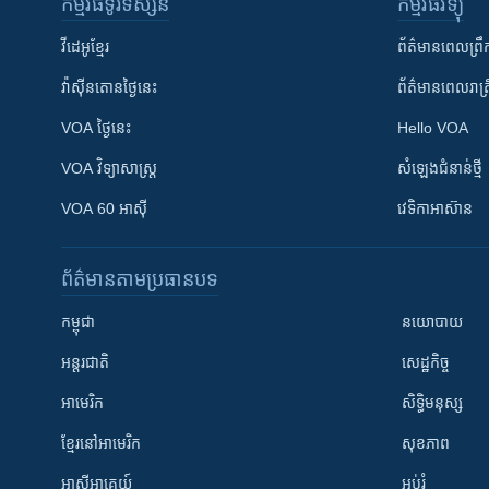
កម្មវិធី​ទូរទស្សន៍
កម្មវិធី​វិទ្យុ
វីដេអូ​ខ្មែរ
ព័ត៌មាន​ពេល​ព្រឹ
វ៉ាស៊ីនតោន​ថ្ងៃ​នេះ
ព័ត៌មាន​​ពេល​រាត្រ
VOA ថ្ងៃនេះ
Hello VOA
VOA ​វិទ្យាសាស្ត្រ
សំឡេង​ជំនាន់​ថ្មី
VOA 60 អាស៊ី
វេទិកា​អាស៊ាន
ព័ត៌មាន​តាមប្រធានបទ​
កម្ពុជា
នយោបាយ
អន្តរជាតិ
សេដ្ឋកិច្ច
អាមេរិក
សិទ្ធិមនុស្ស
ខ្មែរ​នៅអាមេរិក
សុខភាព
អាស៊ីអាគ្នេយ៍
អប់រំ