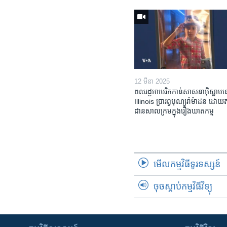
12 មីនា 2025
ពលរដ្ឋអាមេរិក​កាន់សាសនា​អ៊ិស្លាម​ន
Illinois ​ប្រារព្វបុណ្យរ៉ាម៉ាដន ​ដោយ​
ដាន​​សាលក្រមក្នុងរឿងឃាតកម្ម
មើល​កម្មវិធី​ទូរទស្សន៍
ចុចស្តាប់កម្មវិធីវិទ្យុ