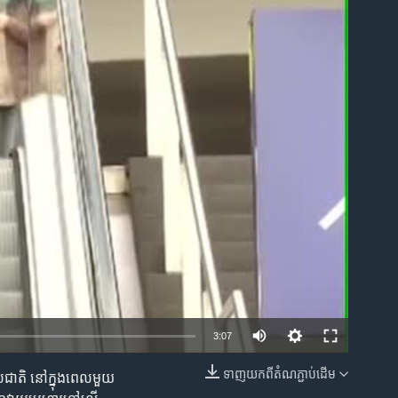
ble
3:07
ទាញ​យក​ពី​តំណភ្ជាប់​ដើម
រទេសជាតិ នៅក្នុង​ពេល​មួយ​
EMBED