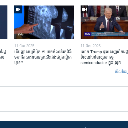
11 មីនា 2025
11 មីនា 2025
ៅរដ្ឋ
តើ​បញ្ញាសប្បនិម្មិត​ AI អាច​កំណត់​រក​ជំងឺ
លោក Trump ផ្តល់សញ្ញាពីការផ្លាស
តាម​
មហារីក​សុដន់​បាន​ប្រសើរ​ជាង​វេជ្ជបណ្ឌិត​
ទិសដៅនៅឧស្សាហកម្ម
ឬ​ទេ?
semiconductor ក្នុងស្រុក
មើល​វីដេអ