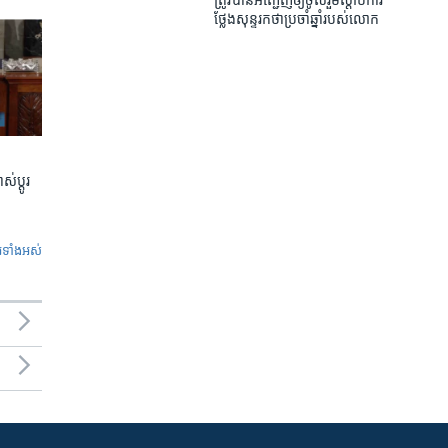
ត្រូវ​បាន​អញ្ជើញ​ឲ្យ​ចូល​រួម​ស្តាប់​ការ
ថ្លែង​សុន្ទរកថា​ប្រចាំឆ្នាំ​របស់​លោក
់ប្តូរ
ូ​ទាំង​អស់