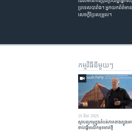
ដែល​មាន​ការប្រុងប្រយ័ត្ន​ផ្នែក​
ប្រទេស​បារាំង។ អ្នកយក​ព័ត៌មាន
សេចក្តី​ប្រែសម្រួល។
កម្មវិធី​នីមួយៗ
15 មីនា 2025
ស្ថាបត្យកម្ម​ក្នុង​តំបន់​ភាគ​ខាង​ត្បូង​អា
ចាប់ផ្តើម​លើក​មុខមាត់​ថ្មី