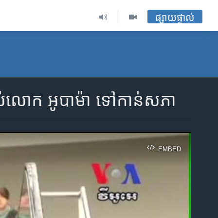
ផ្សាយផ្ទាល់
របស់​លោក អូបាម៉ា ទៅ​កាន់​សភា
EMBED