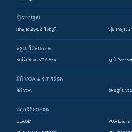
រៀន​​អង់គ្លេស
អង់គ្លេស​ជាមួយ​ម៉ានី​និង​ម៉ូរី
រៀន​​​​​​អង់គ្លេ
ទទួល​ព័ត៌មាន​តាម
កម្មវិធី​ព័ត៌មាន VOA App
ស្តាប់ Podcas
អំពី​ VOA & ទំនាក់ទំនង
អំពី​ VOA
ធម្មនុញ្ញ​នៃ V
គេហទំព័រ​​ទាក់ទង
USAGM
VOA English