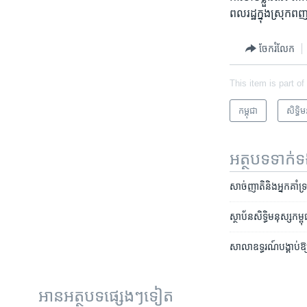
ពលរដ្ឋ​ក្នុង​ស្រុក​ពញ
ចែករំលែក
This item is part of
កម្ពុជា
សិទ្ធិ​
អត្ថបទ​ទាក់
សាច់ញាតិ​និង​អ្នក​គាំទ្
ស្ថាប័ន​សិទ្ធិ​មនុស្ស​កម
សាលា​ឧទ្ធរណ៍​បង្គាប់​ឱ
អានអត្ថបទផ្សេងៗទៀត