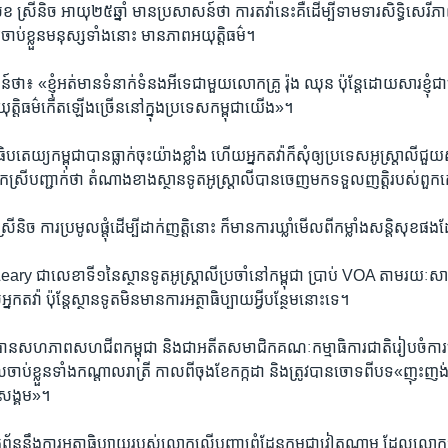
​សុខ ស្រីនិច ​អាយុ​២៥​ឆ្នាំ ​មាន​ប្រសាសន៍​ថា​ ការ​តវ៉ា​នេះ​គឺ​ដើម្បី​ទាមទារ​សិទ្ធិ​សេរីភាព
ចាប់​ខ្លួន​មនុស្ស​ទាំង​នោះ ​មាន​ភាព​អយុត្តិ​ធម៌។​
​ថា៖​ «ខ្ញុំ​អត់​មាន​ទំនាក់​ទំនង​អី​ទេ​ជាមួយ​លោកគ្រូ​ រ៉ុង ឈុន ប៉ុន្តែ​ដោយសារ​ខ្ញុំ​ជា​
្តិធម៌​កើត​ឡើង​ច្រើន​នៅ​ក្នុង​ប្រទេស​កម្ពុជា​យើង»។
​ធិបតេយ្យ​កម្ពុជា​បាន​ធ្លាក់​ចុះ​យ៉ាង​ខ្លាំង​ ហើយ​អ្នក​តវ៉ា​ក៏​សុំ​ឲ្យ​ប្រទេស​អូស្ត្រាលី​ជួយ
កស្រី​បញ្ជាក់​ថា ​តំណាង​ខាង​ស្ថានទូត​អូស្ត្រាលី​បាន​ចេញ​មក​ទទួល​ញត្តិ​របស់​ពួកគ
រីនិច ​ការ​ប្រមូល​ផ្តុំ​ដើម្បី​ដាក់​ញត្តិ​នោះ ​ក៏​មាន​ការ​ឃ្លាំ​មើល​ពី​កម្លាំង​សន្តិសុខ​ផង​
 ​ជា​លេខាទី១​នៃ​ស្ថានទូត​អូស្ត្រាលី​ប្រចាំ​នៅ​កម្ពុជា​ ប្រាប់ ​VOA ​តាម​រយៈ​សារ​
នក​តវ៉ា​ ប៉ុន្តែ​ស្ថានទូត​មិន​មាន​ការ​អត្ថាធិប្បាយ​អ្វី​បន្ថែម​នោះ​ទេ។​
ាន​សហភាព​សហជីព​កម្ពុជា ​និង​ជា​អតីត​សមាជិក​គណៈ​កម្មាធិការ​ជាតិ​រៀប​ចំ​ការ​បោះ
​ចាប់​ខ្លួន​ទាំង​កណ្ដាល​រាត្រី ​កាល​ពី​ចុង​ខែ​កក្កដា​ និង​ត្រូវ​បាន​ចោទ​ពី​បទ​«ញុះ​ញង់​ប
ខ​សង្គម»។ ​
ពាក់ព័ន្ធ​នឹង​ការ​អត្ថាធិប្បាយ​របស់​លោក​លើ​បញ្ហា​ព្រំដែន​កម្ពុជា​វៀតណាម​ ដែល​លោក​ប