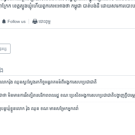
ា​ក្រែក​ ខេត្ត​ត្បូងឃ្មុំ​ហើយ​ពួក​គេ​អះអាង​ថា​ កម្ពុជា ​បាត់​បង់​ដី​ ដោយ​សារ​ការ​បោ
Follow us
បោះពុម្ព
មនុស្ស
ទង
រ​លោក​រ៉ុង ឈុន​ស្វះស្វែង​រក​កិច្ច​អន្តរាគមន៍​ពី​អង្គការ​សហ​ប្រជាជាតិ
្ពុជា​ថា​ មិន​មាន​ការ​រឹតត្បិត​សេរីភាព​ពលរដ្ឋ ​ខណៈ​ប្រេសិត​អង្គការ​សហ​ប្រជាជាតិ​បង្ហាញ​ក្តី​បារម្
្យ​បន្ត​ឃុំ​ខ្លួន​លោក រ៉ុង ឈុន ខណៈ​មាន​សម្រែក​អ្នកតវ៉ា