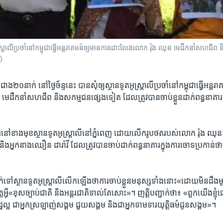
ត​អូស្ត្រាលី​​​ប្រចាំ​នៅ​កម្ពុជា​ធ្វើ​​អន្តរាគមន៍​​​ឲ្យមាន​ការ​ដោះ​លែង​​លោក ​រ៉ុង ឈុន ​មេដឹក​នាំ​សហជីព
)
្រ​ជាង​២០​នាក់ ​នៅ​ថ្ងៃ​ច័ន្ទ​នេះ ​បាន​សុំឲ្យ​ស្ថានទូត​អូស្ត្រាលី​ប្រចាំ​នៅ​កម្ពុជា​ធ្វើអន្ត
ឹក​នាំ​សហជីព​ និង​សកម្មជន​ផ្សេង​ទៀត ​ដែល​ត្រូវ​បាន​ចាប់​ខ្លួន​ដាក់​ពន្ធនាគារ​ ចា
​ផ្តុំ​នៅ​ខាង​មុខ​ស្ថានទូត​អូស្ត្រាលី​នៅ​ភ្នំពេញ ​ដោយ​លើក​រូបថត​របស់​លោក​ រ៉ុង ឈុ
អ្នក​នាង​ឈឿន ដារ៉ាវី​ ដែល​ត្រូវ​បាន​ចាប់​ដាក់​ពន្ធនាគារ​ក្នុង​ការ​ចោទ​ប្រកាន់​ថា​«​ញ
​
ដាក់​ទៅ​ស្ថានទូត​អូស្ត្រាលី​លើក​ឡើង​ថា​ការ​ចាប់​ខ្លួន​មនុស្ស​ទាំង​នោះ​«ដោយ​មិន​ដឹ
ត​អ្វី​«ខុស​ច្បាប់​ជាតិ ​និង​អន្តរជាតិ​ទាល់​តែ​សោះ»។​ ញត្តិ​បញ្ជាក់​ថា៖​ «ពួក​យើង​ខ្ញុំ​ជ
ឋ​ល្អ ជា​អ្នក​ស្រឡាញ់​សង្គម​ ជួយ​សង្គម ​និង​ជា​អ្នក​ទាមទារ​យុត្តិ​ធម៌​ជូន​សង្គម»។​