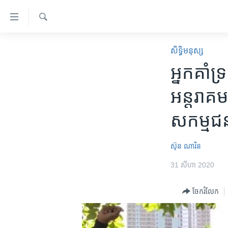
ភ្ជាប់​
ទៅ​
គេហទំព័រ​
ស្វែង​
កម្ពុជា
រក
សិទ្ធិ​មនុស្ស
ទាក់ទង
អន្តរជាតិ
អ្នក​គាំទ្រ​
រំលង​
និង​
អាមេរិក
អន្តរាគមន
ចូល​
ចិន
ទៅ​​
សកម្មជន
ទំព័រ​
ហេឡូវីអូអេ
ព័ត៌មាន​​
កម្ពុជាច្នៃប្រតិដ្ឋ
តែ​
ស៊ុន ណារិន
ម្តង
ព្រឹត្តិការណ៍ព័ត៌មាន
31 សីហា 2020
រំលង​
ទូរទស្សន៍ / វីដេអូ​
និង​
ចែករំលែក
ចូល​
វិទ្យុ / ផតខាសថ៍
ទៅ​
កម្មវិធីទាំងអស់
ទំព័រ​