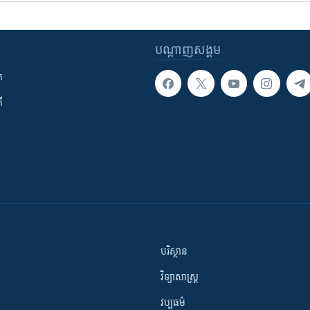
បណ្តាញ​សង្គម
ក
ី
បរិស្ថាន
វិទ្យាសាស្រ្ត
វប្បធម៌