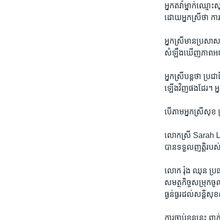
អ្នក​តវ៉ា​ម្នាក់​ឈ្មោះ
ដោយ​អ្នកស្រី​ថា ​ការ​
អ្នកស្រី​មាន​ប្រសាសន៍
សំឡឹង​ឃើញ​ភាព​អយុត
អ្នកស្រី​បន្ត​ថា​ ប្រជា
ឡើង​វិញ​ផង​ដែរ។ ​អ្ន
បើ​តា​ម​អ្នកស្រី​សុខ ស្
លោកស្រី ​Sarah Leary
បាន​ទទួល​ញត្តិ​របស់​អ្
លោក​ រ៉ុង ឈុន ​ប្រធ
សមត្ថ​កិច្ច​សម្រុក​ចូល
ធ្ងន់ធ្ងរ​ដល់​សន្តិសុ
ការ​ចាប់​ខ្លួន​នេះ​ 