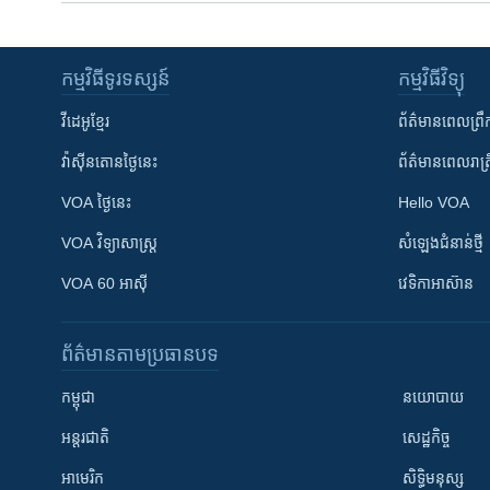
កម្មវិធី​ទូរទស្សន៍
កម្មវិធី​វិទ្យុ
វីដេអូ​ខ្មែរ
ព័ត៌មាន​ពេល​ព្រឹ
វ៉ាស៊ីនតោន​ថ្ងៃ​នេះ
ព័ត៌មាន​​ពេល​រាត្រ
VOA ថ្ងៃនេះ
Hello VOA
VOA ​វិទ្យាសាស្ត្រ
សំឡេង​ជំនាន់​ថ្មី
VOA 60 អាស៊ី
វេទិកា​អាស៊ាន
ព័ត៌មាន​តាមប្រធានបទ​
កម្ពុជា
នយោបាយ
អន្តរជាតិ
សេដ្ឋកិច្ច
អាមេរិក
សិទ្ធិមនុស្ស