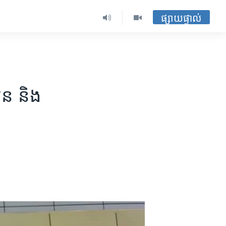
ផ្សាយផ្ទាល់
ន ​និង​