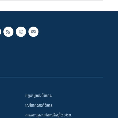
អក្ខរកម្មសារព័ត៌មាន
សេរីភាពសារព័ត៌មាន
ការបោះឆ្នោតនៅអាមេរិកឆ្នាំ២០២០