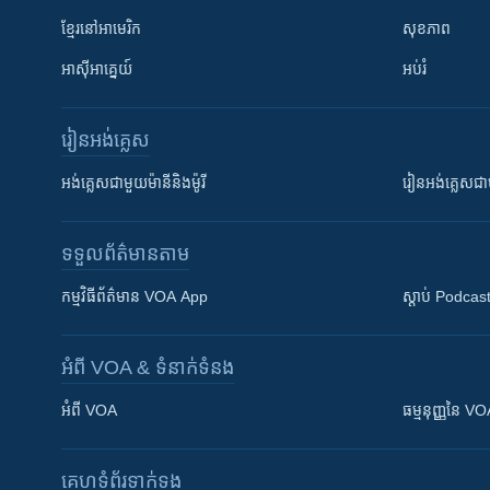
ខ្មែរ​នៅអាមេរិក
សុខភាព
អាស៊ីអាគ្នេយ៍
អប់រំ
រៀន​​អង់គ្លេស
អង់គ្លេស​ជាមួយ​ម៉ានី​និង​ម៉ូរី
រៀន​​​​​​អង់គ្លេ
ទទួល​ព័ត៌មាន​តាម
កម្មវិធី​ព័ត៌មាន VOA App
ស្តាប់ Podcas
អំពី​ VOA & ទំនាក់ទំនង
អំពី​ VOA
ធម្មនុញ្ញ​នៃ V
គេហទំព័រ​​ទាក់ទង