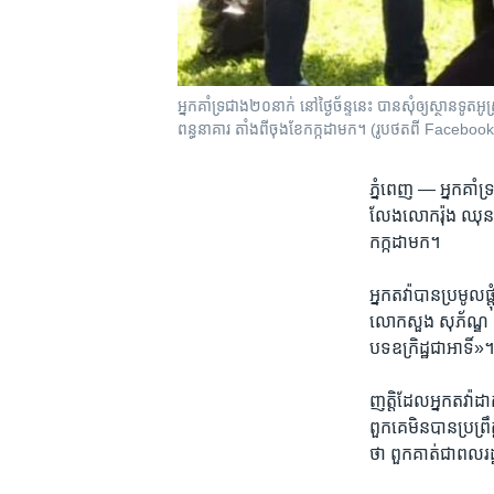
អ្នក​គាំទ្រ​ជាង​២០​នាក់ ​នៅ​ថ្ងៃ​ច័ន្ទ​នេះ ​បាន​សុំ​​ឲ្យ​ស្ថានទូ
ពន្ធនាគារ​ តាំង​ពី​ចុង​ខែ​កក្កដា​មក។ (រូបថត​ពី​ Facebook
ភ្នំពេញ —
អ្នក​គាំទ
លែងលោក​រ៉ុង ឈុន ​មេដ
កក្កដា​មក។​
អ្នក​តវ៉ា​បាន​ប្រមូល
លោក​សួង សុភ័ណ្ឌ ​និង​
បទ​ឧក្រិដ្ឋ​ជា​អាទិ៍»។
ញត្តិ​ដែល​អ្នក​តវ៉ា​
ពួកគេមិន​បាន​ប្រព្រឹត្
ថា​ ពួក​គាត់​ជា​ពលរដ្