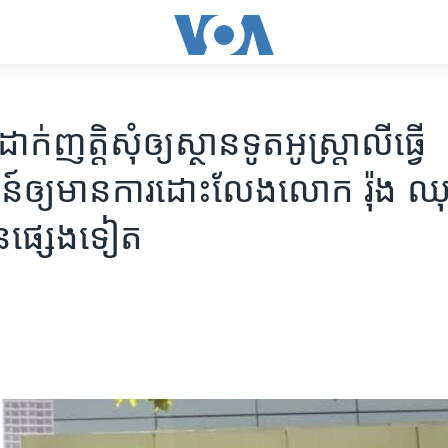
​ដាក់​ញត្តិ​​​សុំឲ្យ​ស្ថានទូត​អូស្ត្រាលី​​​ធ្វើ​​
៍​​​ឲ្យ​មាន​ការ​ដោះ​លែង​​លោក​ ​រ៉ុង ឈុ
​ផ្សេង​ទៀត