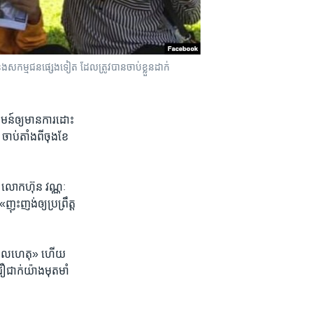
​ និង​សកម្មជន​ផ្សេង​ទៀត ​ដែល​ត្រូវ​បាន​ចាប់​ខ្លួន​ដាក់​
រាគមន៍​ឲ្យមាន​ការ​ដោះ​
ប់​តាំង​ពី​ចុង​ខែ​
ន​ លោក​ហ៊ុន វណ្ណៈ ​
ុះញង់​ឲ្យ​ប្រព្រឹត្ត​
ង​មូល​ហេតុ»​ ហើយ​
ឿ​ជាក់​យ៉ាង​មុត​មាំ​