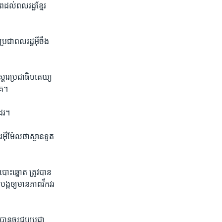
​ដល់​ពល​រដ្ឋ​ខ្មែរ ​
ប្រជា​ពលរដ្ឋ​អ៊ីចឹង ​
​ស្តារ​ប្រជា​ធិបតេយ្យ​
េ។ ​
ដែរ។​
អ៊ីម៉ែល​ថា​ស្ថានទូត​
​ឆ្នោត​ ត្រូវ​បាន​
ង្ក​ឲ្យ​មាន​ភាព​វឹកវរ​
ាន​ចុះ​ជួប​ប្រជា​