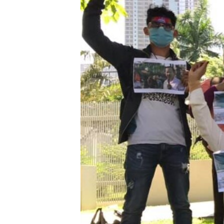
រចនា
សម្ព័ន្ធ​
រំលង​
និង​
ចូល​
ទៅ​
កាន់​
ទំព័រ​
ស្វែង​
រក