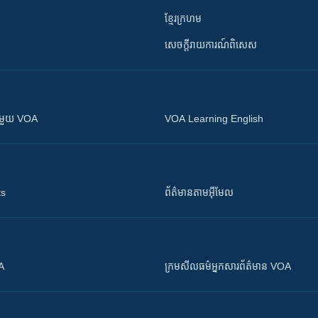
ខ្មែរក្រហម
សេចក្តីរាយការណ៍ពិសេស
ស​​ជាមួយ VOA
VOA Learning English
ts
ព័ត៌មាន​តាម​អ៊ីមែល
OA
ក្រម​​​សីលធម៌​​​អ្នក​​​សារព័ត៌មាន VOA