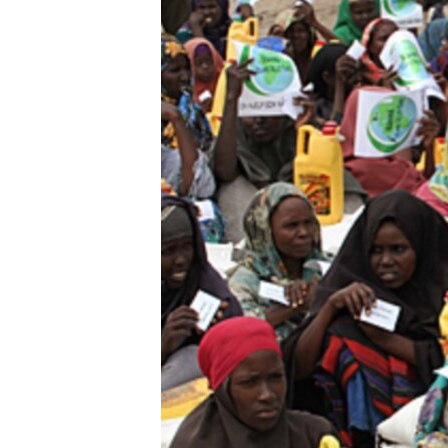
រចនា
សម្ព័ន្ធ​
រំលង​
និង​
ចូល​
ទៅ​
កាន់​
ទំព័រ​
ស្វែង​
រក