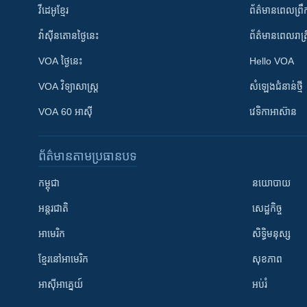
វីដេអូ​ខ្មែរ
ព័ត៌មាន​ពេល​ព្រឹ
វ៉ាស៊ីនតោន​ថ្ងៃ​នេះ
ព័ត៌មាន​​ពេល​រាត្រ
VOA ថ្ងៃនេះ
Hello VOA
VOA ​វិទ្យាសាស្ត្រ
សំឡេង​ជំនាន់​ថ្មី
VOA 60 អាស៊ី
វេទិកា​អាស៊ាន
ព័ត៌មាន​តាមប្រធានបទ​
កម្ពុជា
នយោបាយ
អន្តរជាតិ
សេដ្ឋកិច្ច
អាមេរិក
សិទ្ធិមនុស្ស
ខ្មែរ​នៅអាមេរិក
សុខភាព
អាស៊ីអាគ្នេយ៍
អប់រំ