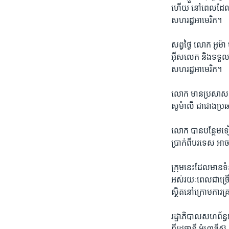
ហើយ​ ​នៅ​ពេល​ដែល​ធន
សហរដ្ឋអាមេរិក។
សព្វថ្ងៃ​ លោក អូម៉ា
អ៊ីសលេក​ និង​ទទួល​ក
សហរដ្ឋអាមេរិក​។
លោក មានប្រសាសន៍ថា
សូម៉ាលី​ ជា​ជាង​ប្
លោក បាន​បន្ថែម​ទៀត
ប្រាក់​ពី​បរទេស ​អាច
ក្រុម​នេះ​ដែលមានទំ
អស់​រយៈ​ពេល​ជាច្រើន
ស្ថិត​នៅ​ក្រោម​ការគ្រ
រដ្ឋាភិបាល​សហព័ន្ធអ
ពីរដ្ឋធានី ​ម៉ូហ្កា