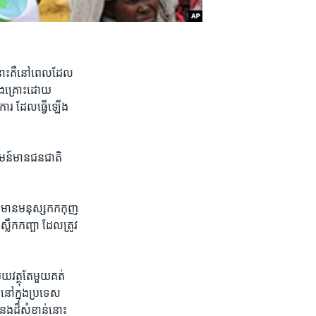
 នោះ​គឺ​នៅ​ពេល​ដែល​
ង​រងគ្រោះដោយ​
ធានការ​ ដែលធ្វើឡើង
មន៍​មានជនជាតិ​
េះ មានមនុស្ស​កក​កុញ
លឹកកញ្ឆា ដែល​ត្រូវ​
វត្ថុ​តែ​មួយ​គត់ ​
យ នៅក្នុង​ប្រទេស​
ំនង​ដ៏​សំខាន់​នោះ