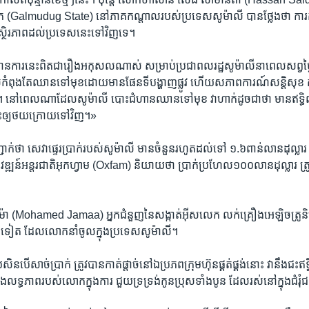
ូដុក (Galmudug State​) នៅភាគ​កណ្តាល​របស់ប្រទេស​សូម៉ាលី ​បានថ្លែង​ថា ​ការ​កាត់​ផ
​អស្ថិរភាព​ដល់ប្រទេស​នេះ​ទៅ​វិញ​ទេ​។
ិធានការ​នេះ​ពិត​ជារឿង​អកុសល​ណាស់ សម្រាប់​ប្រជា​ពលរដ្ឋសូម៉ាលី​នា​ពេល​សព្វ​ថ
​កំពុង​តែ​ឈាន​ទៅ​មុខ​ដោយ​មាន​ផែនទី​បង្ហាញ​ផ្លូវ ហើយសភាពការណ៍សន្តិសុខ កា
នៅ​ពេល​ណាដែល​សូម៉ាលី​ បោះជំហានឈាន​ទៅ​មុខ វា​ហាក់​ដូច​ជា​ថា មាន​ឥទ្ធិព
ឲ្យ​ថយ​ក្រោយ​ទៅ​វិញ​។​»
ក់ថា​ សេវា​ផ្ទេរ​ប្រាក់របស់សូម៉ាលី មាន​ចំនួន​រហូត​ដល់ទៅ​ ១.៦​ពាន់​លាន​ដុល្លារ ជា​
ភិវឌ្ឍន៍​អន្តរជាតិអុកហ្វាម (Oxfam) និយាយ​ថា ប្រាក់​ប្រហែល​១០០​លាន​ដុល្លារ ​ត្រូវ​បា
ា (Mohamed Jamaa) អ្នក​ជំនួញនៃ​សង្កាត់​អ៊ីសលេក ​លក់​គ្រឿង​អេឡិចត្រូនិច​
ដទៃ​ទៀត ដែល​លោកនាំចូលក្នុងប្រទេស​សូម៉ាលី​។
បើ​សាច់ប្រាក់​ ត្រូវ​បាន​កាត់​ផ្តាច់នៅ​ឯ​ប្រភព​ក្រុមហ៊ុន​ផ្គត់​ផ្គង់​នោះ ​វា​នឹង​ជះ​ឥទ
ទ្ធភាព​របស់​លោកក្នុង​ការ​ ​ជួយ​ទ្រ​ទ្រង់កូនប្រុស​ទាំង​បូន​ ​ដែល​រស់​នៅ​ក្នុង​ជំរុំ