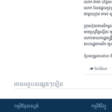
លោក ​ចាម៉ា​ បន្ថែម​ទ
លោក​ លែងជួយទ្រទ្រង់
ជាមួយក្រុម អាល់​ ស្
ក្រុមហ៊ុន​អាមេរិក​ម
អាចប្រព្រឹត្ត​ល្មើស ​
លោក​នាយករដ្ឋមន្រ្
សហរដ្ឋអាមេរិក​ ​ឲ្
ប្រែសម្រួលដោយ​ គ
ចែករំលែក
អានអត្ថបទផ្សេងៗទៀត
កម្មវិធី​ទូរទស្សន៍
កម្មវិធី​វិទ្យុ