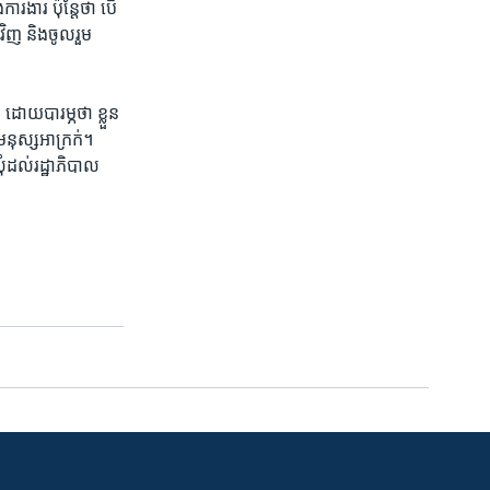
ការងារ​ ប៉ុន្តែថា បើ
ិញ និង​ចូល​រួម​
​ដោយ​បារម្ភថា ខ្លួន
ៃ​មនុស្ស​អាក្រក់។
ំដល់រដ្ឋាភិបាល​