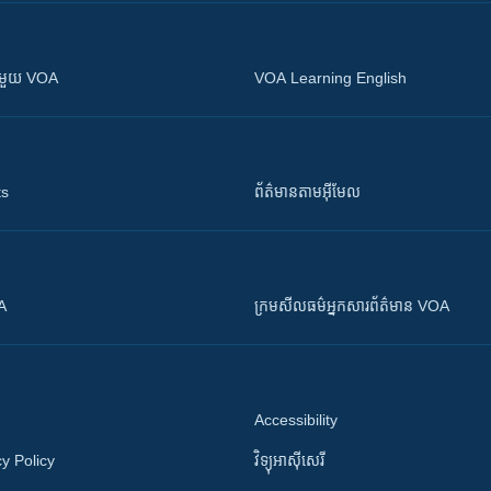
ស​​ជាមួយ VOA
VOA Learning English
ts
ព័ត៌មាន​តាម​អ៊ីមែល
OA
ក្រម​​​សីលធម៌​​​អ្នក​​​សារព័ត៌មាន VOA
Accessibility
y Policy
វិទ្យុ​អាស៊ី​សេរី