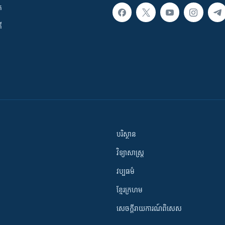
ក
ី
បរិស្ថាន
វិទ្យាសាស្រ្ត
វប្បធម៌
ខ្មែរក្រហម
សេចក្តីរាយការណ៍ពិសេស