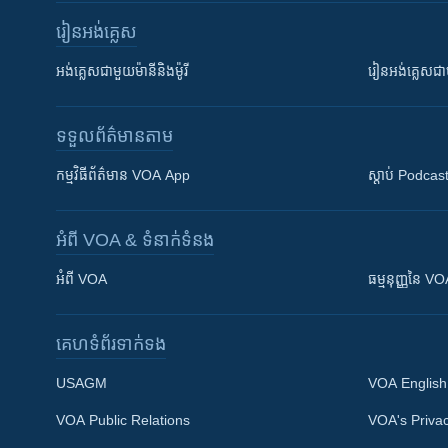
រៀន​​អង់គ្លេស
អង់គ្លេស​ជាមួយ​ម៉ានី​និង​ម៉ូរី
រៀន​​​​​​អង់គ្លេ
ទទួល​ព័ត៌មាន​តាម
កម្មវិធី​ព័ត៌មាន VOA App
ស្តាប់ Podcas
អំពី​ VOA & ទំនាក់ទំនង
អំពី​ VOA
ធម្មនុញ្ញ​នៃ V
គេហទំព័រ​​ទាក់ទង
USAGM
VOA English
VOA Public Relations
VOA's Privac