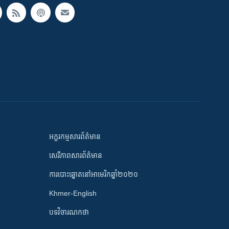
អក្ខរកម្មសារព័ត៌មាន
សេរីភាពសារព័ត៌មាន
ការបោះឆ្នោតនៅអាមេរិកឆ្នាំ២០២០
Khmer-English
បទវិចារណកថា