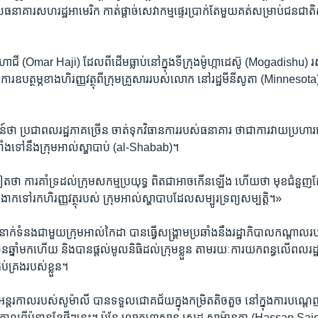
ាគារ​សហរដ្ឋ​អាមេរិក​ កាត់​ផ្តាច់សេវាកម្មផ្ទេរប្រាក់តែ​មួយ​គត់សម្រាប់​ជន​ជាត
 ហាជី (Omar Haji) ដែលពី​ដើមធ្លាប់​នៅ​ក្នុងទី​ក្រុង​ម៉ូហ្កាដេស៊ូ (Mogadishu) រស
ារ​ឧបត្ថម្ភ​ខាង​ហិរញ្ញវត្ថុ​ពី​ក្រុម​គ្រួសារ​របស់​លោក នៅរដ្ឋ​មីនីសូតា (Minnesot
 ប្រជាពលរដ្ឋភាគ​ច្រើន ​ចាត់​ទុក​វិធានការ​របស់​ធនាគារ ថាជា​ការ​វាយ​ប្រហា
រឆាំងទៅនឹងក្រុម​អាល់​ស្ហាបាប់ (al-Shabab)។​
​ថា ​ការ​គាំទ្រ​ដល់​ក្រុម​សកម្ម​ប្រយុទ្ធ ពិត​ជាអាចកើន​ឡើង ហើយថា មុខ​ជំនួ
​ងាក​ទៅ​រកហិរញ្ញវត្ថុរបស់ ​ក្រុម​អាល់​ស្ហាបាប​ដែលសម្បូរទ្រព្យសម្បត្តិ​។»
នាក់ទំនងជាមួយក្រុម​អាល់កៃដា​ បាន​ធ្វើសង្រ្គាម​ប្រឆាំង​នឹង​រដ្ឋាភិបាល​កណ្តាល
​ឆ្នាំ​មក​ហើយ​ និងបាន​ផ្តល់មូល​និធិ​ដល់ក្រុម​ខ្លួន​ តាម​រយៈ​ការយកពន្ធលើ​ពលរ
ប់គ្រង​របស់ខ្លួន។​
ន្តរកាល​របស់​សូម៉ាលី​ បានទទួល​ជោគជ័យក្នុង​កម្រិត​តិចតួច នៅក្នុងការ​បណ្តេញ​ក្
ឌីស៊ូ កាល​ពីប៉ុន្មាន​ខែថ្មីៗនេះ​។ ប៉ុន្តែ ​លោក​ហាសាន​ សេដ សាម៉ានតា ​(Hassan S