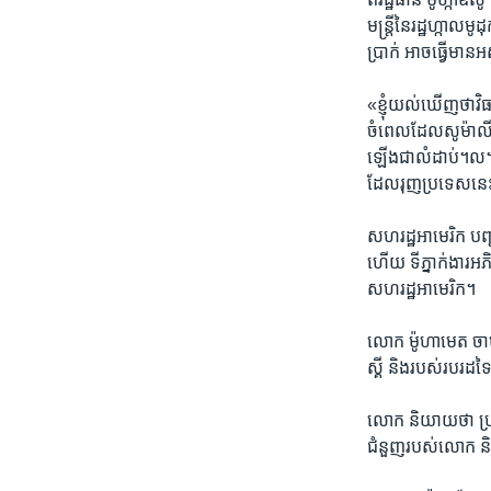
មន្ត្រីនៃរដ្ឋ​ហ្កាលម
ប្រាក់ ​អាច​ធ្វើ​មាន
«​ខ្ញុំយល់​ឃើញ​ថាវ
ចំពេល​ដែល​សូម៉ាលី
ឡើងជា​លំដាប់។ល។ ​
ដែលរុញ​ប្រទេស​នេះ​
សហរដ្ឋអាមេរិក​ បញ្ជា
ហើយ​ ​ទី​ភ្នាក់ងារ​អ
សហរដ្ឋ​អាមេរិក។ ​
លោក ម៉ូហាមេត ចាម៉
ស្គី និង​របស់​របរ​
លោក ​និយាយថា ​ប្រសិន​
ជំនួញ​របស់លោក ​និង​ល