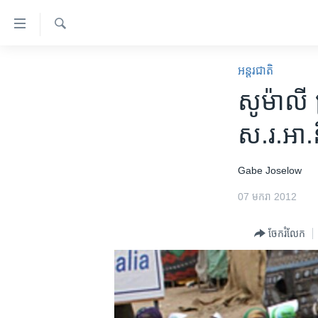
ភ្ជាប់​
ទៅ​
គេហទំព័រ​
ស្វែង​
កម្ពុជា
រក
អន្តរជាតិ
ទាក់ទង
អន្តរជាតិ
សូម៉ាលី​ ព
រំលង​
និង​
អាមេរិក
ស.រ.អា.​ន
ចូល​
ចិន
ទៅ​​
ទំព័រ​
ហេឡូវីអូអេ
Gabe Joselow
ព័ត៌មាន​​
កម្ពុជាច្នៃប្រតិដ្ឋ
07 មករា 2012
តែ​
ម្តង
ព្រឹត្តិការណ៍ព័ត៌មាន
ចែករំលែក
រំលង​
ទូរទស្សន៍ / វីដេអូ​
និង​
ចូល​
វិទ្យុ / ផតខាសថ៍
ទៅ​
កម្មវិធីទាំងអស់
ទំព័រ​