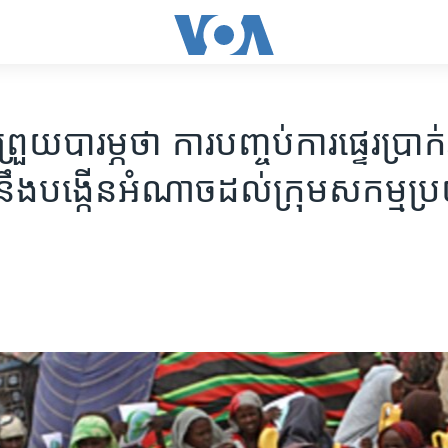
្រួយ​បារម្ភ​ថា​ ការ​បញ្ចប់​ការ​​ផ្ទេរ​ប្រាក
ឹង​បង្កើន​​អំណាច​​ដល់​ក្រុម​សកម្ម​ប្រយ