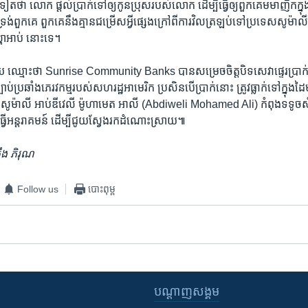
ៀតថា លោក ​ផ្តល់​ប្រាក់​ទៅឲ្យ​កូន​ប្រុសរបស់​លោក ដើម្បី​ធ្វើ​ឲ្យពួក​គេមមាញឹក​ក្នុង​
​ពួកគេ ពួកគេនឹង​គ្មាន​ជម្រើស​អ្វីផ្សេង​ក្រៅ​ពីការវិល​ត្រឡប់​ទៅប្រទេស​សូម៉ាលី​វ
ហាអាប់​ នោះ​ទេ។
ួយ​ ឈ្មោះ​ថា Sunrise Community Banks ​បាន​សម្រេច​ចិត្ត​បិទ​សេវា​ផ្ទេរប្រាក់ 
ច្បាប់​ប្រឆាំង​ភេរវកម្ម​របស់​សហរដ្ឋអាមេរិក ប្រសិន​បើប្រាក់​នោះ ត្រូវ​ធ្លាក់​ទៅក្នុង​ដ
តីសូម៉ាលី អាប់ឌីវេលី ម៉ូហាមេត អាលី (Abdiweli Mohamed Ali) កំពុង​ទទូច​សុ
យធ្វើអន្តរាគមន៍ ដើម្បី​ជូយ​ស្វែង​រកដំណោះស្រាយ៕
ឹង ភិរុណ
Follow us
បោះពុម្ព
បណ្តាញ​សង្គម