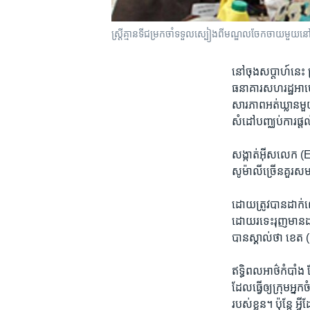
ស្ត្រីគ្មាន​ទីជម្រកចាំទទួល​ស្បៀងពីមណ្ឌលចែកចាយមួយនៅស្រ
នៅ​ចុង​សប្តាហ៍​នេះ​
ធនាគារ​សហរដ្ឋ​អាមេរ
សារភាព​អត់​ឃ្លាន​មួយ
សំដៅបញ្ឈប់​ការ​ផ្តល់
សង្កាត់អ៊ីសលេក (E
សូម៉ាលី​ច្រើន​គួរ​សម
ដោយត្រូវ​បាន​ដាក់ឈ
​ដោយ​រទេះ​រុញ​មាន​
បាន​ស្គាល់​ថា​ ខេត
ឥទ្ធិពល​អាថ៌កំបាំង ​
ដែល​ធ្វើឲ្យ​ក្រុម​អ្ន
របស់​ខ្លួន។​ ប៉ុន្ត