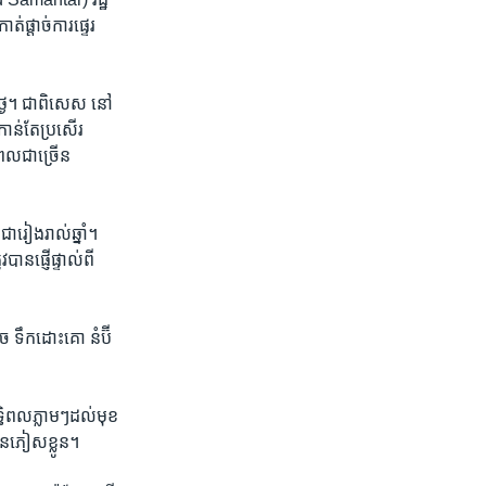
្តាច់​ការ​ផ្ទេរ​
្ងៃ។​ ជា​ពិសេស នៅ​
ន់​តែ​ប្រសើរ​
ល​ជាច្រើន​
រៀង​រាល់​ឆ្នាំ​។ ​
ន​ផ្ញើ​ផ្ទាល់​ពី​
 ទឹកដោះគោ​ នំ​ប៊ី
្ធិពល​ភ្លាម​ៗ​ដល់​មុខ
​ជនភៀស​ខ្លូន​។