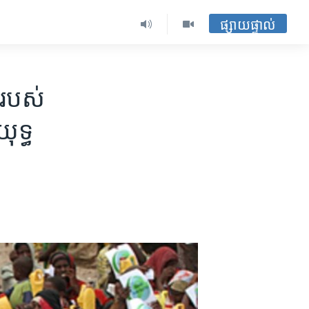
ផ្សាយផ្ទាល់
់​របស់​
ុទ្ធ​