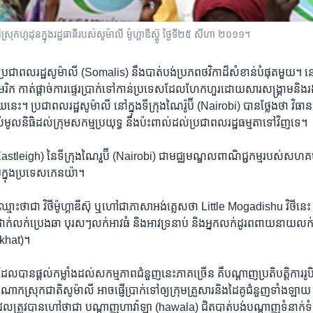
ុកហូដុនក្នុងរដ្ឋធានីរបស់​សូម៉ាលី ម៉ូហ្គាឌីស្ហ៊ូ ថ្ងៃទី២៥ សីហា ២០១១។
 ប្រជាពលរដ្ឋ​សូម៉ាលី​ (Somalis) នឹង​បាត់បង់​ប្រភព​ថវិកា​ដ៏​សំខាន់​បំផុត​មួយ។​
ិក ​កាត់​ផ្តាច់​ការ​ផ្ទេរប្រាក់​ទៅ​កាន់ប្រទេស​ដែលហែក​ហួរ​ដោយ​សារសង្រ្គាម​និ
​នេះ​។ ប្រជាពលរដ្ឋ​សូម៉ាលី ​នៅ​ក្នុង​ទីក្រុងណៃរ៉ូប៊ី (Nairobi) ​បាន​ថ្លែង​ថា ​វិ
​មូល​និធិដល់​ក្រុម​សកម្ម​ប្រយុទ្ធ​ ​នឹង​ប៉ះពាល់ដល់ប្រជា​ពលរដ្ឋ​ធម្មតា​ទៅ​វិញ​ទេ​។​
astleigh) នៃ​ទីក្រុងណៃរួប៊ី (Nairobi) ជា​មជ្ឈមណ្ឌល​ពាណិជ្ជកម្មរបស់សហគ
​ក្នុង​ប្រទេស​កេនយ៉ា​។​
្មោះ​ថាជា​ ​វិថីម៉ូហ្គាឌីស៊ុ ឬហៅជាភាសាអង់គ្លេសថា Little Mogadishu​ ​វិថី​ន
ដាក់លក់​ប្រេង​ឆា បុរសៗ​លក់អាវធំ និង​អាវទ្រនាប់ និង​អ្នក​លក់ដូរពពាយនាយលក់ស្
 (khat)។
ដែល​បានផ្តល់​កម្លាំង​ដល់​សកម្មភាព​ជំនួញនេះ​ភាគច្រើន គឺបណ្តាញ​ប្រតិបត្តិការរូបិយ
ក​ចំណាក​ស្រុក​ជាតិ​សូម៉ាលី​ អាច​ផ្ញើ​ប្រាក់ទៅ​ឲ្យក្រុមគ្រួសារ​និង​ដៃ​គូ​ជំនួញ​ទាំងឡា
ែ អ្វី​ដែល​ត្រូវ​បាន​ហៅថាជា ​បណ្តាញ​ហាវ៉ាឡា (hawala) ជិត​បាត់​បង់បណ្តាញ​ទំនាក់​ទ