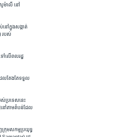
ិសូម៉ាលី​ នៅ
់​នៅក្នុងសង្កាត់
a) របស់
រ​ទៅលើពលរដ្ឋ​
ញដែល​តែង​តែទទួល​
​របស់ប្រទេសនេះ
ដ្ឋ​នៅ​តាមតំបន់​ដែល
រុម​សកម្ម​ប្រយុទ្ធ​
aid Samantar) រដ្ឋ