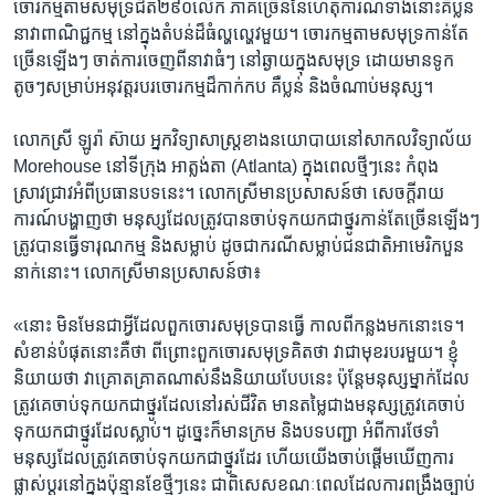
ចោរកម្ម​តាម​សមុទ្រ​ជិត​២៩០​លើក​ ភាគច្រើន​នៃ​ហេតុការណ៍​ទាំង​នោះ​គឺ​ប្លន់​
នាវា​ពាណិជ្ជកម្ម​ នៅ​ក្នុង​តំបន់​ដ៏ធំល្ហល្ហេវ​មួយ។​ ចោរកម្ម​តាម​សមុទ្រ​កាន់​តែ​
ច្រើន​ឡើងៗ​ ចាត់ការ​ចេញ​ពី​នាវា​ធំៗ​ នៅ​ឆ្ងាយ​ក្នុង​សមុទ្រ​ ដោយ​មាន​ទូក​
តូចៗ​សម្រាប់​អនុវត្ត​របរ​ចោរកម្ម​ដ៏​កាក់កប​ គឺ​ប្លន់​ និង​ចំណាប់មនុស្ស។
លោកស្រី​ ឡូរ៉ា​ ស៊ាយ​ អ្នក​វិទ្យាសាស្ត្រ​ខាង​នយោបាយ​នៅ​សាកល​វិទ្យាល័យ​
Morehouse​ នៅ​ទីក្រុង អាត្លង់តា (Atlanta)​ ក្នុង​ពេល​ថ្មីៗ​នេះ​ កំពុង​
ស្រាវជ្រាវ​អំពី​ប្រធានបទ​នេះ។​ លោកស្រី​មាន​ប្រសាសន៍​ថា​ សេចក្តី​រាយ
ការណ៍​បង្ហាញ​ថា មនុស្ស​ដែល​ត្រូវ​បាន​ចាប់​ទុក​យក​ជា​ថ្នូរ​កាន់​តែ​ច្រើន​ឡើងៗ​
ត្រូវ​បាន​ធ្វើ​ទារុណកម្ម និង​សម្លាប់​ ដូចជា​ករណី​សម្លាប់​ជនជាតិ​អាមេរិកបួន​
នាក់​នោះ។​ លោក​ស្រី​មាន​ប្រសាសន៍​ថា៖
«នោះ​ មិនមែន​ជា​អ្វី​ដែល​ពួក​ចោរសមុទ្រ​បាន​ធ្វើ​ កាលពី​កន្លង​មក​នោះ​ទេ។​
សំខាន់​បំផុត​នោះ​គឺ​ថា​ ពីព្រោះ​ពួក​ចោរសមុទ្រ​គិត​ថា វា​ជា​មុខរបរ​មួយ។​ ខ្ញុំ​
និយាយ​ថា វា​គ្រោតគ្រាត​ណាស់​នឹង​និយាយ​បែប​នេះ​ ប៉ុន្តែ​មនុស្ស​ម្នាក់​ដែល​
ត្រូវ​គេ​ចាប់​ទុក​យក​ជា​ថ្នូរ​ដែល​នៅ​រស់​ជីវិត​ មាន​តម្លៃ​ជាង​មនុស្ស​ត្រូវ​គេ​ចាប់​
ទុក​យក​ជា​ថ្នូរ​ដែល​ស្លាប់។​ ដូច្នេះ​ក៏​មាន​ក្រម និង​បទបញ្ជា​ អំពី​ការ​ថែទាំ​
មនុស្ស​ដែល​ត្រូវ​គេ​ចាប់​ទុក​យក​ជា​ថ្នូរ​ដែរ​ ហើយ​យើង​ចាប់​ផ្តើម​ឃើញ​ការ​
ផ្លាស់ប្តូរ​នៅ​ក្នុង​ប៉ុន្មាន​ខែ​ថ្មីៗ​នេះ​ ជាពិសេស​ខណៈ​ពេល​ដែល​ការពង្រឹង​ច្បាប់​