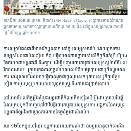
រចនា
សម្ព័ន្ធ​
Khmer English
រំលង​
នាវាដឹកប្រេងរបស់ប្រទេស អ៊ីតាលី (Mv Savina Caylyn) ត្រូវ​បាន​ចាប់​ជំរិត​ដោយ​
និង​
បណ្តាញ​សង្គម
ពួក​ចោរ​សមុទ្រ​នៅ​កោះ​សូកូត្រា​ខាង​កើត​ប្រទេសយេម៊ិន នៅក្នុងសមុទ្រឥណ្ឌា កាលពី
ចូល​
ថ្ងៃទី៨ខែកុម្ភៈ​ឆ្នាំ​២០១១។
ទៅ​
កាន់​
ការ​សម្លាប់​ជនជាតិ​អាមេរិក​បួន​នាក់ នៅ​ក្នុង​សមុទ្រ​អារ៉ាប់​ ដោយ​ពួក​ចោរ​
ទំព័រ​
ភាសា
សមុទ្រ​ដែល​ជាប់​សង្ស័យ កំពុង​ធ្វើ​ឲ្យ​មាន​ការ​ផ្តោត​ទៅ​លើ​កិច្ច​ខឹតខំ​ប្រឹងប្រែង​
ស្វែង​
ផ្នែក​យោធា​អន្តរជាតិ និង​ច្បាប់​ ដើម្បី​បញ្ចប់​ចោរកម្ម​តាម​សមុទ្រ​សូម៉ាលី​ដែល​
រក
រីក​រាលដាល។ ក្រុម​អ្នក​ជំនាញ​ផ្តល់​យោបល់​អំពី​មធ្យោបាយ​ជាច្រើន​ រួម​មាន​
ការ​ដោះស្រាយ​ដែល​អាច​ធ្វើ​បាន​ដូចជា​ចូលរួម​សកម្មភាព​សេដ្ឋកិច្ច​បន្ថែម​
ទៀត ការ​ប្រយុទ្ធ​ប្រកប​ដោយ​យុទ្ធសាស្ត្រ​ និង​ការ​បង់​ប្រាក់​លោះ។
នៅ​ពេល​ដែល​កិច្ច​ប្រឹងប្រែង​អន្តរជាតិ​កំពុង​កើន​ឡើង​ដើម្បី​ដោះស្រាយ​វិបត្តិ​
ដែល​ក្រុម​អ្នក​ជំនាញ​ហៅ​ថា​វិបត្តិ​ចោរកម្ម​តាម​សមុទ្រ​នោះ​ អង្គការ​នៃ​សមុទ្រ​
អន្តរជាតិ​ឲ្យ​ដឹង​ថា​ស្ថានភាព​កាន់​តែ​ធ្ងន់ធ្ងរ​ជា​លំដាប់។
រយៈ​១២​ខែ​កន្លង​ទៅ​នេះ​ អង្គការ​នេះ​រាយការណ៍​ថា​ ឧបទ្ទវហេតុ​ទាក់ទង​នឹង​