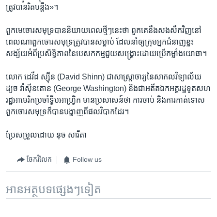
ត្រូវ​បាន​រិត​បន្តឹង»។
ពួក​មេ​ចោរសមុទ្រ​បាន​និយាយ​ពេល​ថ្មីៗ​នេះ​ថា​ ពួកគេ​នឹង​សងសឹក​វិញ​នៅ​
ពេល​ណា​ពួក​ចោរសមុទ្រ​ត្រូវ​បាន​សម្លាប់​ ដែល​នាំ​ឲ្យ​ក្រុម​អ្នក​ជំនាញ​ខ្លះ​
សង្ស័យ​អំពី​ប្រសិទ្ធិភាព​នៃ​បេសកកម្ម​ជួយ​សង្គ្រោះ​ដោយ​ប្រើ​កម្លាំង​យោធា។
លោក​ ដេវីដ ស្ស៊ីន (David Shinn)​ ជា​សាស្ត្រាចារ្យ​នៃ​សាកល​វិទ្យាល័យ
ដ្យច វ៉ាស៊ីនតោន (George​ Washington)​ និង​ជា​អតីត​ឯកអគ្គ​រដ្ឋទូត​សហ
រដ្ឋ​អាមេរិក​ប្រចាំ​ទ្វីប​អាហ្វ្រិក​ មាន​ប្រសាសន៍​ថា​ ការ​ចាប់​ និង​ការ​កាត់ទោស​
ពួក​ចោរ​សមុទ្រ​ក៏​បាន​បង្ហាញ​ពី​ផលវិបាក​ដែរ។
ប្រែសម្រួល​ដោយ នុច សារីតា
ចែករំលែក
Follow us
អានអត្ថបទផ្សេងៗទៀត