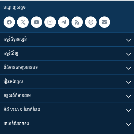
បណ្តាញ​សង្គម
កម្មវិធី​ទូរទស្សន៍
កម្មវិធី​វិទ្យុ
ព័ត៌មាន​តាមប្រធានបទ​
រៀន​​អង់គ្លេស
ទទួល​ព័ត៌មាន​តាម
អំពី​ VOA & ទំនាក់ទំនង
គេហទំព័រ​​ទាក់ទង