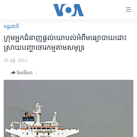
ភ្ជាប់​
ទៅ​
គេហទំព័រ​
អន្តរជាតិ
កម្ពុជា
ទាក់ទង
ក្រុម​អ្នក​ជំនាញ​ផ្តល់​យោបល់​អំពី​មធ្យោបាយ​ដោះ
រំលង​
អន្តរជាតិ
ស្រាយ​បញ្ហាចោរកម្ម​តាម​សមុទ្រ​
និង​
អាមេរិក
ចូល​
26 កុម្ភៈ 2011
ទៅ​​
ចិន
ទំព័រ​
ចែករំលែក
ហេឡូវីអូអេ
ព័ត៌មាន​​
តែ​
កម្ពុជាច្នៃប្រតិដ្ឋ
ម្តង
ព្រឹត្តិការណ៍ព័ត៌មាន
រំលង​
និង​
ទូរទស្សន៍ / វីដេអូ​
ចូល​
វិទ្យុ / ផតខាសថ៍
ទៅ​
ទំព័រ​
កម្មវិធីទាំងអស់