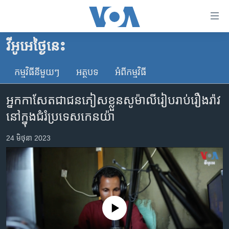
ភ្ជាប់​
ទៅ​
គេហទំព័រ​
វីអូអេថ្ងៃនេះ
កម្ពុជា
ទាក់ទង
រំលង​
កម្មវិធី​នីមួយៗ
អត្ថបទ​
អំពី​កម្មវិធី​
អន្តរជាតិ
និង​
អាមេរិក
ចូល​
អ្នក​កាសែត​ជា​ជន​ភៀសខ្លួន​សូម៉ាលី​រៀបរាប់​រឿងរ៉ាវ​
ទៅ​​
ចិន
នៅ​ក្នុង​ជំរំ​ប្រទេស​កេនយ៉ា
ទំព័រ​
ហេឡូវីអូអេ
ព័ត៌មាន​​
24 មិថុនា 2023
តែ​
កម្ពុជាច្នៃប្រតិដ្ឋ
ម្តង
ព្រឹត្តិការណ៍ព័ត៌មាន
រំលង​
និង​
ទូរទស្សន៍ / វីដេអូ​
ចូល​
វិទ្យុ / ផតខាសថ៍
ទៅ​
No media source currently available
ទំព័រ​
កម្មវិធីទាំងអស់