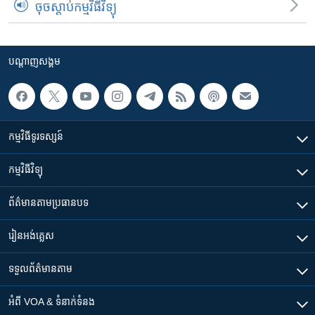
ចុចស្តាប់កម្មវិធីវិទ្យុ
បណ្តាញ​សង្គម
កម្មវិធី​ទូរទស្សន៍
កម្មវិធី​វិទ្យុ
ព័ត៌មាន​តាមប្រធានបទ​
រៀន​​អង់គ្លេស
ទទួល​ព័ត៌មាន​តាម
អំពី​ VOA & ទំនាក់ទំនង