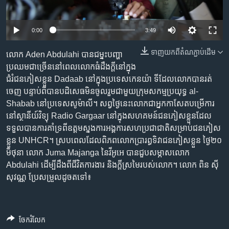
រចនា
សម្ព័ន្ធ​
Khmer English
រំលង​
0:00
3:49
និង​
បណ្តាញ​សង្គម
ចូល​
ទាញ​យក​ពី​តំណភ្ជាប់​ដើម
លោក ​Aden Abdulahi ​បាន​ជម្នះ​បញ្ហា​
ទៅ​
ប្រឈម​ជា​ច្រើន​នៅ​ពេល​លោក​ធំ​ដឹង​ក្ដី​នៅ​ក្នុង​
កាន់​
ជំរំ​ជន​ភៀសខ្លួន​ Dadaab ​នៅ​ក្នុង​ប្រទេស​កេនយ៉ា ​ទី​ដែល​លោក​បាន​រត់​
ទំព័រ​
ចេញ​ ​បន្ទាប់​ពី​បាន​បដិសេធ​មិន​ចូល​រួម​ជាមួយ​ក្រុម​សកម្ម​ប្រយុទ្ធ​ al-
ភាសា
ស្វែង​
Shabab ​នៅ​ប្រទេស​សូម៉ាលី។ ​សព្វថ្ងៃ​នេះ​លោក​ជា​អ្នក​កាសែត​បម្រើ​ការ​
រក
នៅ​ស្ថានីយ៍​វិទ្យុ ​Radio ​Gargaar​ នៅ​ក្នុង​សហគមន៍​ជន​ភៀស​ខ្លួន​ដែល​
ទទួល​បាន​ការ​គាំទ្រ​ពី​ឧត្តម​ស្នងការ​អង្គការ​សហប្រជាជាតិ​សម្រាប់​ជនភៀស
ខ្លួន​ UNHCR។ ​ស្រប​ពេល​ដែល​ពិភព​លោក​ប្រារព្ធ​ទិវា​ជនភៀស​ខ្លួន ថ្ងៃ​​២០​
មិថុនា ​លោក ​Juma Majanga ​នៃ​វីអូអេ បានជួប​សម្ភាស​លោក ​
Abdulahi ​ដើម្បី​ដឹង​ពី​ជីវិត​ការងារ ​និង​ក្ដី​ស្រមៃ​របស់​លោក។​ លោក ពិន ស៊ី
សុវណ្ណ​ ប្រែសម្រួល​ដូច​ត​ទៅ៖
ចែករំលែក