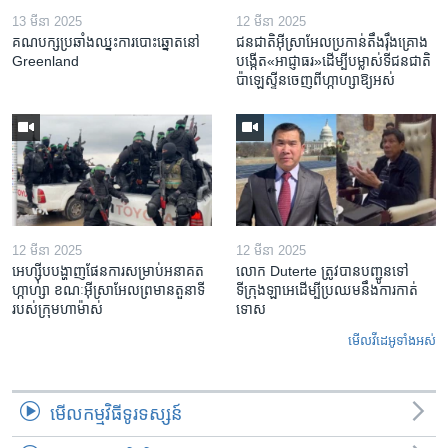
13 មីនា 2025
12 មីនា 2025
គណបក្ស​ប្រឆាំង​ឈ្នះ​ការបោះឆ្នោត​នៅ
ជនជាតិ​អ៊ីស្រាអែល​ប្រកាន់​តឹងរ៉ឹង​គ្រោង​
Greenland
បង្កើត​«អាជ្ញាធរ‍»​ដើម្បី​បម្លាស់​ទី​ជនជាតិ​
ប៉ាឡេស្ទីន​ចេញពី​ហ្កាហ្សា​ឱ្យ​អស់
12 មីនា 2025
12 មីនា 2025
អេហ្ស៊ីប​បង្ហាញ​ផែនការ​សម្រាប់​អនាគត​
លោក Duterte ត្រូវ​បាន​បញ្ជូនទៅ
ហ្កាហ្សា ខណៈ​អ៊ីស្រាអែល​ព្រមាន​តួនាទី​
ទីក្រុងឡាអេ​ដើម្បី​ប្រឈម​នឹង​ការកាត់
របស់​ក្រុម​ហាម៉ាស់
ទោស
មើល​វីដេអូ​ទាំង​អស់
មើល​កម្មវិធី​ទូរទស្សន៍