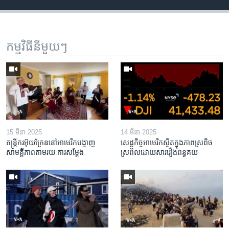
កម្មវិធី​នីមួយៗ
15 មីនា 2025
14 មីនា 2025
តន្ត្រីករ​អ៊ុយក្រែន​នៅ​អាមេរិក​បង្ហាញ​
សេដ្ឋកិច្ច​អាមេរិក​ស្ថិត​ក្នុង​ភាពស្រពិច
សាមគ្គីភាព​តាម​រយៈ​ការសម្តែង
ស្រពិល​ដោយសារ​រឿង​ពន្ធគយ