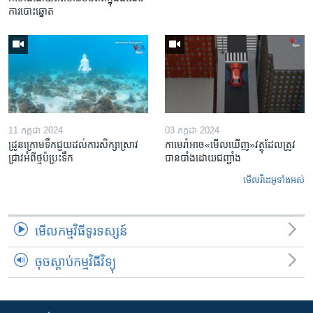
ការ​បោះឆ្នោត
11 កក្កដា 2024
03 កក្កដា 2024
ដ្រូនក្រោមទឹកជួយដល់ការសិក្សាស្រាវ
កាមេរ៉ា​អាច«មើលឃើញ»​វត្ថុ​ដែលត្រូវ
ជ្រាវអំពីថ្មប៉ប្រះទឹក
បាន​បាំងដោយ​ជញ្ជាំង
មើល​វីដេអូ​ទាំង​អស់
មើល​កម្មវិធី​ទូរទស្សន៍
ចុចស្តាប់កម្មវិធីវិទ្យុ