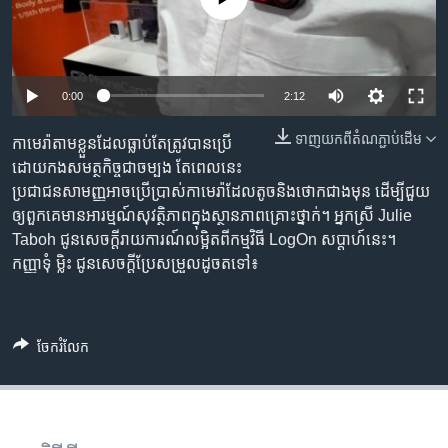
រចនា
សម្ព័ន្ធ​
Khmer English
រំលង​
និង​
បណ្តាញ​សង្គម
0:00
2:12
ចូល​
ទៅ​
ទាញ​យក​ពី​តំណភ្ជាប់​ដើម
កាមេរ៉ា​តាម​ខ្លួន​ដែល​ធ្លាប់​តែ​ត្រូវបាន​ប្រើ​
កាន់​
ដោយកងសមត្ថកិច្ច​ជាចម្បង​ តែពេល​នេះ​
ទំព័រ​
ភាសា
ប្រជាជន​សាមញ្ញ​អាច​ប្រើប្រាស់​កាមេរ៉ា​​ដែល​តូច​និង​ថោក​ជាងមុន​ ដើម្បី​ជួយ​
ស្វែង​
ឲ្យ​ពួកគេ​មានអារម្មណ៍​សុវត្ថិភាព​ក្នុង​ស្ថានភាព​គ្រោះថ្នាក់។ អ្នកស្រី Julie
រក
Taboh ​ជូនសេចក្តី​រាយការណ៍​លម្អិត​ពី​កម្មវិធី LogOn សប្តាហ៍​នេះ។
កញ្ញាទុំ ម្លិះ ជូនសេចក្តីប្រែសម្រួល​ដូចតទៅ៖
ចែករំលែក