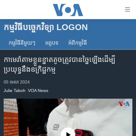
ភ្ជាប់​
ទៅ​
គេហទំព័រ​
កម្មវិធីបច្ចេកវិទ្យា LOGON
កម្ពុជា
ទាក់ទង
រំលង​
កម្មវិធី​នីមួយៗ
អត្ថបទ​
អំពី​កម្មវិធី​
អន្តរជាតិ
និង​
អាមេរិក
ចូល​
កាមេរ៉ា​តាម​ខ្លួន​​ខ្នាត​តូច​ត្រូវបាន​ច្នៃ​ឡើង​ដើម្បី​
ទៅ​​
ចិន
ប្រយុទ្ធ​នឹង​ឧក្រិដ្ឋកម្ម
ទំព័រ​
ហេឡូវីអូអេ
ព័ត៌មាន​​
05 មេសា 2024
តែ​
កម្ពុជាច្នៃប្រតិដ្ឋ
Julie Taboh
VOA News
ម្តង
ព្រឹត្តិការណ៍ព័ត៌មាន
រំលង​
និង​
ទូរទស្សន៍ / វីដេអូ​
ចូល​
វិទ្យុ / ផតខាសថ៍
ទៅ​
ទំព័រ​
កម្មវិធីទាំងអស់
No media source currently available