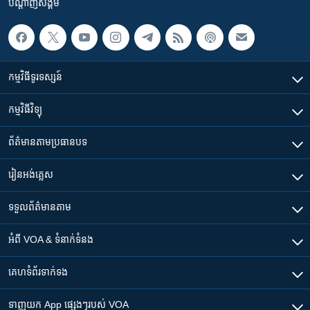
បណ្តាញ​សង្គម
កម្មវិធី​ទូរទស្សន៍
កម្មវិធី​វិទ្យុ
ព័ត៌មាន​តាមប្រធានបទ​
រៀន​​អង់គ្លេស
ទទួល​ព័ត៌មាន​តាម
អំពី​ VOA & ទំនាក់ទំនង
គេហទំព័រ​​ទាក់ទង
ទាញយក​ App ផ្សេងៗ​របស់​ VOA