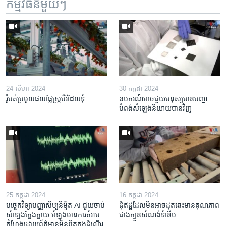
កម្មវិធី​នីមួយៗ
24 សីហា 2024
30 កក្កដា 2024
រ៉ូបត់​ប្រមូល​ផល​​ផ្លែស្ត្របឺរី​ដែល​ទុំ
ឧបករណ៍​អាច​ជួយ​មនុស្ស​មាន​បញ្ហា​
បំពង់​សំឡេង​និយាយ​បាន​វិញ
25 កក្កដា 2024
16 កក្កដា 2024
បច្ចេក​វិទ្យា​បញ្ញា​សិប្បនិម្មិត AI ជួយ​ចាប់​
ដុំឥដ្ឋ​ដែល​មិន​អាច​ដុត​ឆេះ​មាន​គុណភាព​
សំឡេង​ក្លែងក្លាយ អំឡុង​មាន​ការ​គំរាម​
ជាង​ក្បួន​សំណង់​ទំនើប
កំហែង​ដោយ​ព័ត៌មាន​មិនពិត​ក្នុង​ដំណើរ