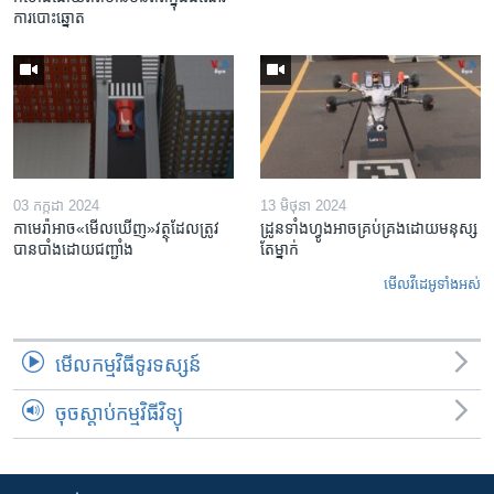
ការ​បោះឆ្នោត
03 កក្កដា 2024
13 មិថុនា 2024
កាមេរ៉ា​អាច«មើលឃើញ»​វត្ថុ​ដែលត្រូវ
ដ្រូនទាំងហ្វូង​​​​អាច​គ្រប់គ្រង​ដោយ​មនុស្ស​
បាន​បាំងដោយ​ជញ្ជាំង
តែ​ម្នាក់
មើល​វីដេអូ​ទាំង​អស់
មើល​កម្មវិធី​ទូរទស្សន៍
ចុចស្តាប់កម្មវិធីវិទ្យុ