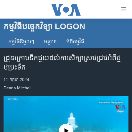
ភ្ជាប់​
ទៅ​
គេហទំព័រ​
កម្មវិធីបច្ចេកវិទ្យា LOGON
កម្ពុជា
ទាក់ទង
រំលង​
កម្មវិធី​នីមួយៗ
អត្ថបទ​
អំពី​កម្មវិធី​
អន្តរជាតិ
និង​
អាមេរិក
ចូល​
ដ្រូនក្រោមទឹកជួយដល់ការសិក្សាស្រាវជ្រាវអំពីថ្ម
ទៅ​​
ចិន
ប៉ប្រះទឹក
ទំព័រ​
ហេឡូវីអូអេ
ព័ត៌មាន​​
11 កក្កដា 2024
តែ​
កម្ពុជាច្នៃប្រតិដ្ឋ
Deana Mitchell
ម្តង
ព្រឹត្តិការណ៍ព័ត៌មាន
រំលង​
និង​
ទូរទស្សន៍ / វីដេអូ​
ចូល​
វិទ្យុ / ផតខាសថ៍
ទៅ​
ទំព័រ​
កម្មវិធីទាំងអស់
No media source currently available