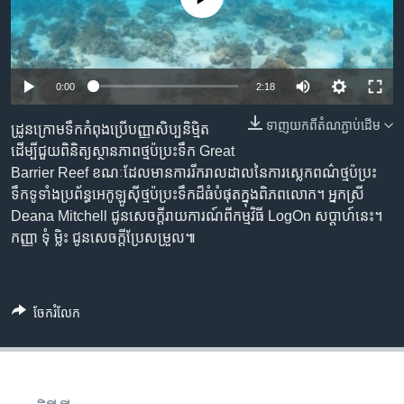
រចនា
សម្ព័ន្ធ​
Khmer English
រំលង​
និង​
បណ្តាញ​សង្គម
0:00
2:18
ចូល​
ទៅ​
ទាញ​យក​ពី​តំណភ្ជាប់​ដើម
ដ្រូនក្រោមទឹកកំពុងប្រើបញ្ញាសិប្បនិមិ្មត
កាន់​
ដើម្បីជួយពិនិត្យស្ថានភាពថ្មប៉ប្រះទឹក Great
ទំព័រ​
ភាសា
Barrier Reef ខណៈដែលមានការរីករាលដាលនៃការស្លេកពណ៌ថ្មប៉ប្រះ
ស្វែង​
ទឹកទូទាំងប្រព័ន្ធអេកូឡូស៊ីថ្មប៉ប្រះទឹកដ៏ធំបំផុតក្នុងពិភពលោក។ អ្នកស្រី
រក
Deana Mitchell ជូនសេចក្តីរាយការណ៍ពីកម្មវិធី LogOn សប្តាហ៍នេះ។
កញ្ញា ទុំ ម្លិះ ជូនសេចក្តីប្រែសម្រួល៕
ចែករំលែក