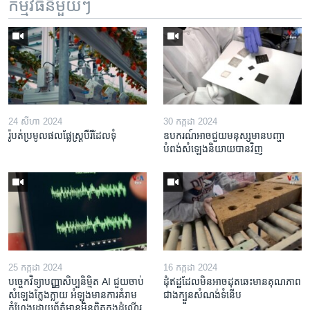
កម្មវិធី​នីមួយៗ
24 សីហា 2024
30 កក្កដា 2024
រ៉ូបត់​ប្រមូល​ផល​​ផ្លែស្ត្របឺរី​ដែល​ទុំ
ឧបករណ៍​អាច​ជួយ​មនុស្ស​មាន​បញ្ហា​
បំពង់​សំឡេង​និយាយ​បាន​វិញ
25 កក្កដា 2024
16 កក្កដា 2024
បច្ចេក​វិទ្យា​បញ្ញា​សិប្បនិម្មិត AI ជួយ​ចាប់​
ដុំឥដ្ឋ​ដែល​មិន​អាច​ដុត​ឆេះ​មាន​គុណភាព​
សំឡេង​ក្លែងក្លាយ អំឡុង​មាន​ការ​គំរាម​
ជាង​ក្បួន​សំណង់​ទំនើប
កំហែង​ដោយ​ព័ត៌មាន​មិនពិត​ក្នុង​ដំណើរ