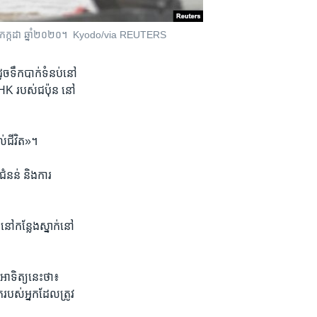
ងៃ​ទី​៥ ខែកក្កដា ឆ្នាំ២០២០។ Kyodo/via REUTERS
ច​ទឹក​បាក់​ទំនប់​នៅ​
HK របស់​ជប៉ុន នៅ​
់​ជីវិត»។
ំនន់ និង​ការ​
នៅ​កន្លែង​ស្នាក់នៅ​
អាទិត្យ​នេះ​ថា៖
​របស់​អ្នក​ដែល​ត្រូវ​