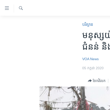
ភ្ជាប់​
ទៅ​
គេហទំព័រ​
ស្វែង​
កម្ពុជា
រក
បរិស្ថាន
ទាក់ទង
អន្តរជាតិ
មនុស្ស​យ
រំលង​
និង​
អាមេរិក
ជំនន់ និង
ចូល​
ចិន
ទៅ​​
ទំព័រ​
ហេឡូវីអូអេ
VOA News
ព័ត៌មាន​​
កម្ពុជាច្នៃប្រតិដ្ឋ
05 កក្កដា 2020
តែ​
ម្តង
ព្រឹត្តិការណ៍ព័ត៌មាន
ចែករំលែក
រំលង​
ទូរទស្សន៍ / វីដេអូ​
និង​
ចូល​
វិទ្យុ / ផតខាសថ៍
ទៅ​
កម្មវិធីទាំងអស់
ទំព័រ​