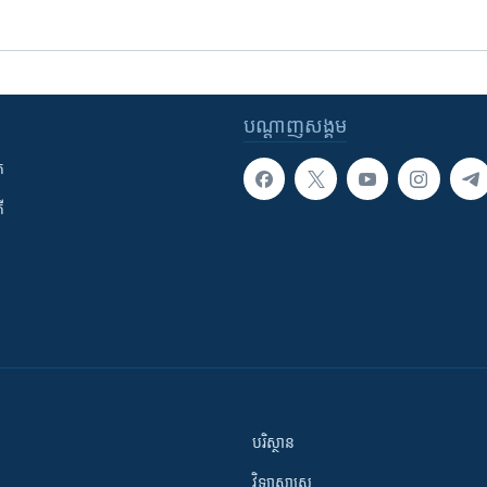
បណ្តាញ​សង្គម
ក
ី
បរិស្ថាន
វិទ្យាសាស្រ្ត