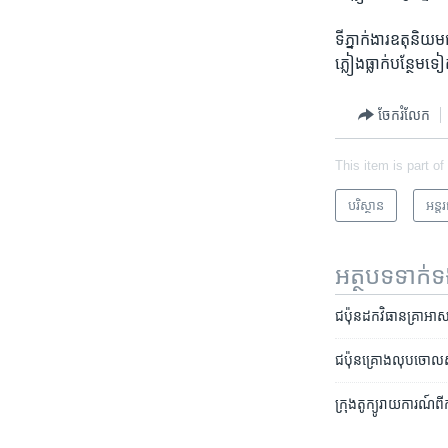
ទីភ្នាក់ងារ​ឧតុនិយម
ភ្លៀង​ធ្លាក់​បន្ថែម​
ចែករំលែក
This item is part of
បរិស្ថាន
អន្ត
អត្ថបទ​ទាក់
ជប៉ុន​ដក​​វិធាន​គ្រាអាសន
ជប៉ុនគ្រោងលុបចោលស្
ក្រុង​តូក្យូ​រាយការណ៍​ពី​ករ