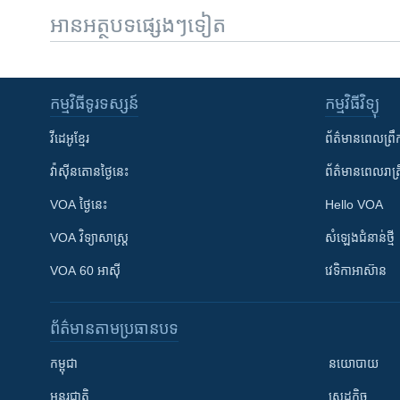
អានអត្ថបទផ្សេងៗទៀត
កម្មវិធី​ទូរទស្សន៍
កម្មវិធី​វិទ្យុ
វីដេអូ​ខ្មែរ
ព័ត៌មាន​ពេល​ព្រឹ
វ៉ាស៊ីនតោន​ថ្ងៃ​នេះ
ព័ត៌មាន​​ពេល​រាត្រ
VOA ថ្ងៃនេះ
Hello VOA
VOA ​វិទ្យាសាស្ត្រ
សំឡេង​ជំនាន់​ថ្មី
VOA 60 អាស៊ី
វេទិកា​អាស៊ាន
ព័ត៌មាន​តាមប្រធានបទ​
កម្ពុជា
នយោបាយ
អន្តរជាតិ
សេដ្ឋកិច្ច