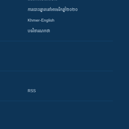
ការបោះឆ្នោតនៅអាមេរិកឆ្នាំ២០២០
Khmer-English
បទវិចារណកថា
RSS