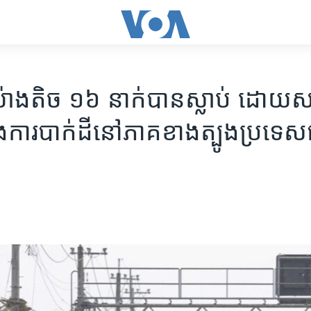
៉ាង​តិច ១៦ នាក់​បាន​ស្លាប់ ដោយសា
​ការ​បាក់ដី​នៅ​ភាគ​ខាង​ត្បូង​ប្រទេស