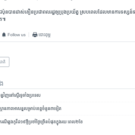
​ជប៉ុន​បាន​ដាស់តឿន​ប្រជាពលរដ្ឋ​ឲ្យ​ប្រុង​ប្រយ័ត្ន ស្រប​ពេល​ដែល​មាន​ការ​ទស្សន៍
ទៀត៕
Follow us
បោះពុម្ព
រជាតិ
ទង
្ន​វិញ​​នៅ​ស្ទើរ​ទូទាំង​ប្រទេស
ថានភាពអាសន្នសម្រាប់ខេត្តចំនួន៣ទៀត
ណី​ឆ្លង​កូវីដ១៩​​ថ្មី​​ប្រចាំ​ថ្ងៃ​ច្រើន​បំផុត​ក្នុង​រយៈ​ពេល​២​ខែ​