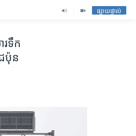
ផ្សាយផ្ទាល់
រ​ទឹក​
​ជប៉ុន