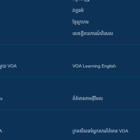
វប្បធម៌
ខ្មែរក្រហម
សេចក្តីរាយការណ៍ពិសេស
ស​​ជាមួយ VOA
VOA Learning English
ts
ព័ត៌មាន​តាម​អ៊ីមែល
OA
ក្រម​​​សីលធម៌​​​អ្នក​​​សារព័ត៌មាន VOA