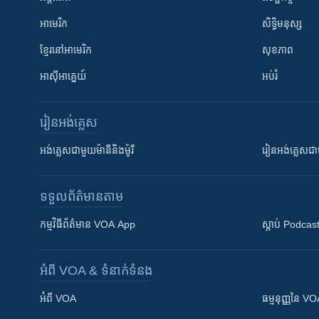
អាមេរិក
សិទ្ធិមនុស្ស
ខ្មែរ​នៅអាមេរិក
សុខភាព
អាស៊ីអាគ្នេយ៍
អប់រំ
រៀន​​អង់គ្លេស
អង់គ្លេស​ជាមួយ​ម៉ានី​និង​ម៉ូរី
រៀន​​​​​​អង់គ្លេ
ទទួល​ព័ត៌មាន​តាម
កម្មវិធី​ព័ត៌មាន VOA App
ស្តាប់ Podcas
អំពី​ VOA & ទំនាក់ទំនង
អំពី​ VOA
ធម្មនុញ្ញ​នៃ V