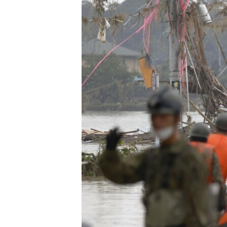
រចនា
សម្ព័ន្ធ​
រំលង​
និង​
ចូល​
ទៅ​
កាន់​
ទំព័រ​
ស្វែង​
រក