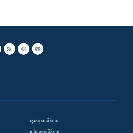
អក្ខរកម្មសារព័ត៌មាន
សេរីភាពសារព័ត៌មាន