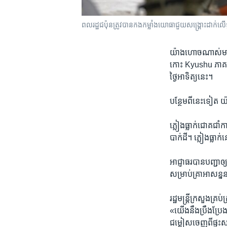
ពលរដ្ឋ​ជប៉ុន​ត្រូវ​បាន​កងកម្លាំង​យោធា​ជួយ​សង្គ្រោះ​ដាក់
យ៉ាង​ហោច​ណាស់​មាន​មន
កោះ Kyushu ភាគ​ខា
ថ្ងៃ​អាទិត្យ​នេះ។
បន្ថែម​ពី​នេះ​ទៀត 
ភ្លៀង​ធ្លាក់​ជោគជាំ
បាក់ដី។ ភ្លៀង​ធ្លាក់​
អាជ្ញាធរ​បាន​បញ្ជា​ឲ
សម្រាប់​គ្រា​អាសន្ន​នា
រដ្ឋមន្ត្រី​ក្រសួង​
«យើង​នឹង​ប្រឹងប្រែង​អ
ជម្លៀស​ចេញ​ពី​ផ្ទះ