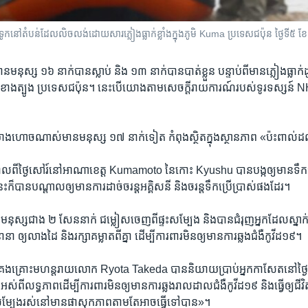
​លើ​ទូក​នៅ​តំបន់​ដែល​លិចលង់​ដោយសារ​ភ្លៀង​ធ្លាក់​ខ្លាំង​ក្នុង​ភូមិ Kuma ប្រទេស​ជប៉ុន ថ្
ុស្ស ១៦ នាក់​បាន​ស្លាប់ និង ១៣ នាក់​បាន​បាត់​ខ្លួន បន្ទាប់ពី​មាន​ភ្លៀង​ធ្លាក់​ដូ
ង​ត្បូង ប្រទេស​ជប៉ុន។ នេះ​បើ​យោង​តាម​សេចក្ដី​រាយការណ៍​របស់​ទូរទស្សន៍ N
យ៉ាង​ហោច​ណាស់​មាន​មនុស្ស ១៧ នាក់​ទៀត កំពុង​ស្ថិត​ក្នុង​ស្ថានភាព «ប៉ះពាល់​ដល
​កាល​ពី​ថ្ងៃ​សៅរ៍​នៅ​អាណាខេត្ត Kumamoto នៃ​កោះ Kyushu បាន​បង្ក​ឲ្យ​មាន​ទឹក​ជ
នេះ​ក៏​បាន​បណ្ដាល​ឲ្យ​មាន​ការ​ដាច់​ចរន្ត​អគ្គិសនី និង​ចរន្ត​ទឹក​ប្រើប្រាស់​ផង​ដែរ។
្យ​មនុស្ស​ជាង ២ សែន​នាក់ ជម្លៀស​ចេញ​ពី​ផ្ទះ​សម្បែង និង​បាន​ជំរុញ​អ្នក​ដែល​ស្នាក់
នា ឲ្យ​លាង​ដៃ និង​រក្សា​គម្លាត​ពី​គ្នា ដើម្បី​ការពារ​មិន​ឲ្យ​មាន​ការ​ឆ្លង​ជំងឺ​កូវីដ១៩។
គ្រប់គ្រង​គ្រោះ​មហន្តរាយ​លោក Ryota Takeda បាន​និយាយ​ប្រាប់​អ្នក​កាសែត​នៅ​ថ្ងៃ​
ស់​ពី​លទ្ធភាព​ដើម្បី​ការពារ​មិន​ឲ្យ​មាន​ការ​ឆ្លង​រាលដាល​ជំងឺ​កូវីដ១៩ និង​ធ្វើ​ឲ្យ​ជីវិត
​សម្បែង​រស់នៅ​មាន​ផាសុកភាព​តាម​តែ​អាច​ធ្វើ​ទៅ​បាន»។