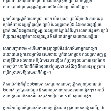
អគ្គលេខាធិការ​រូប​នេះ​បន្ថែម​ថា គណបក្ស​ភ្លើងទៀន​ចង់​ឃើញ​អ្នក​
នយោបាយ​ខ្មែរ​អនុវត្ត​នូវ​វប្បធម៌អត់ឱន​ និង​អធ្យា​ស្រ័យ​ឱ្យ​គ្នា​។
អ្នកនាំពាក្យ​រដ្ឋាភិបាល​កម្ពុជា​ លោក ប៉ែន បូណា ប្រាប់​វីអូអេ​ថា ការ​អនុវត្ត​
ច្បាប់​ចំពោះ​ជន​ប្រព្រឹត្ត​ល្មើស​ច្បាប់​ ដែល​ត្រូវ​បាន​ប្តឹង​ និង​មាន​ធាតុផ្សំ​គ្រប់
គ្រាន់​ ជារឿង​ធម្មតា​នៅ​ក្នុង​ប្រទេស​ប្រកាន់​ខ្ជាប់​នីតិ​រដ្ឋ​។ លោក​បន្ថែម​ថា​ ច្បាប់​
គឺ​ត្រូវ​បាន​អនុវត្ត​ចំពោះ​ជន​គ្រប់រូប​ មិន​ចំពោះ​តែ​អ្នក​នយោបាយ​ឡើយ​។
លោក​បញ្ជាក់​ថា​៖ «ហើយ​ការអនុវត្ត​ច្បាប់​មិន​រើស​អើង​ថា​អ្នក​នោះ​អ្នក​
នយោបាយ​ អ្នក​នោះ​អ្នក​មិន​នយោបាយ​ ឬក៏​ជា​សកម្មជន ​ពលរដ្ឋ​សាមញ្ញ ឬ​
ជា​មន្ត្រី​អី​ទេ អត់មាន​ទេ ឱ្យ​តែ​មាន​បទល្មើស​ គឺ​ត្រូវ​ទទួល​រង​ការអនុវត្ត​វិធាន
ការ​ច្បាប់។ នេះ​គឺជា​នីតិ​វិធី​ធម្មតា​នៅ​ក្នុង​ប្រទេស​នីតិរដ្ឋ និង​ការអនុវត្ត​នូវ​ការ
ពង្រឹង​ប្រទេស​ឱ្យ​ក្លាយ​ជា​នីតិរដ្ឋ​»។
គិត​ចាប់​តាំង​ពី​ឆ្នាំ​២០២៣​មក សកម្មជន​គណបក្ស​ភ្លើង​ទៀន​ប្រមាណ​ជា​
២០នាក់​ ត្រូវ​បាន​ចាប់​ខ្លួន និង​ចោទ​ប្រកាន់​ក្រោម​បទ​ចោទ​ផ្សេងៗ​។ នេះ​បើ​
តាម​អគ្គលេខាធិការ​គណបក្ស​ភ្លើង​ទៀន លោក លី សុធារ៉ា​យុត្តិ។
ថ្នាក់​ដឹកនាំ​មួយ​ចំនួន​របស់​គណបក្ស​ភ្លើង​ទៀន​ ត្រូវ​បាន​គេ​សង្កេត​ឃើញ​ថា