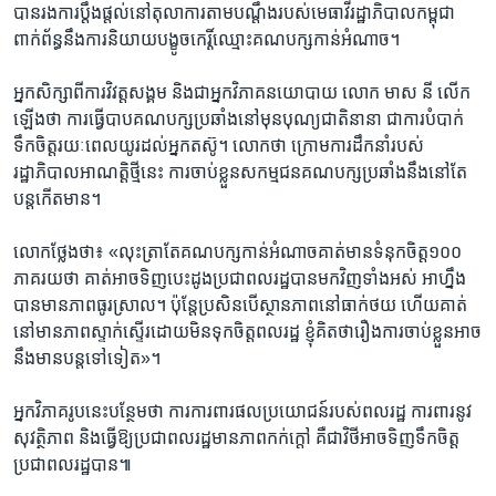
បាន​រង​ការ​ប្តឹងផ្តល់​នៅ​តុលា​ការ​តាម​បណ្តឹង​របស់​មេធាវី​រដ្ឋាភិបាល​កម្ពុជា ​
ពាក់​ព័ន្ធនឹង​ការនិយាយ​បង្ខូច​កេរ្តិ៍​ឈ្មោះ​គណបក្ស​កាន់​អំណាច​។
​អ្នក​សិក្សា​ពី​ការវិវត្ត​សង្គម និង​ជាអ្នក​វិភាគ​នយោបាយ​ លោក មាស នី លើក​
ឡើង​ថា ការ​ធ្វើ​បាប​គណបក្ស​ប្រឆាំង​នៅ​មុន​បុណ្យ​ជាតិ​នានា​ ជា​ការ​បំបាក់​
ទឹកចិត្ត​រយៈ​ពេល​យូរ​ដល់​អ្នក​តស៊ូ​។ លោកថា ក្រោម​ការដឹកនាំ​របស់​
រដ្ឋាភិបាល​អាណត្តិ​ថ្មី​នេះ ​ការ​ចាប់​ខ្លួន​សកម្មជន​គណបក្ស​ប្រឆាំងនឹងនៅ​តែ​
បន្ត​កើត​មាន។
លោក​ថ្លែង​ថា៖ «លុះត្រាតែ​គណបក្ស​កាន់អំណាច​គាត់​មាន​ទំនុក​ចិត្ត​១០០​
ភាគរយ​ថា​ គាត់​អាច​ទិញ​បេះដូង​ប្រជាពលរដ្ឋ​បាន​មក​វិញ​ទាំង​អស់​ អាហ្នឹង​
បាន​មាន​ភាព​ធូរស្រា​ល​។ ប៉ុន្តែ​ប្រសិន​បើ​ស្ថានភាព​នៅ​ធាក់​ថយ​ ហើយ​គាត់​
នៅ​មាន​ភាព​ស្ទាក់ស្ទើរ​ដោយ​មិនទុក​ចិត្ត​ពលរដ្ឋ ខ្ញុំគិត​ថា​រឿង​ការចាប់​ខ្លួន​អាច​
នឹង​មាន​បន្ត​ទៅ​ទៀត​»។
អ្នកវិភាគ​រូបនេះបន្ថែម​ថា ​ការ​ការពារ​ផល​ប្រយោជន៍​របស់​ពលរដ្ឋ​ ការពារ​នូវ​
សុវត្ថិភាព​ និង​ធ្វើឱ្យ​ប្រជាពល​រដ្ឋ​មាន​ភាព​កក់ក្តៅ គឺជា​វិថី​អាច​ទិញ​ទឹកចិត្ត​
ប្រជាពលរដ្ឋ​បាន​៕