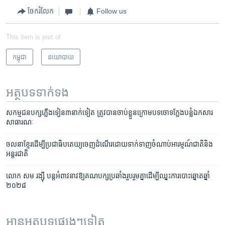
ចែករំលែក
Follow us
This item is part of
កម្ពុជា
នយោបាយ
អត្ថបទ​ទាក់ទង
សកម្មជន​បក្ស​ភ្លើង​ទៀន​៣នាក់​ទៀត​ ត្រូវ​បាន​ចាប់​ខ្លួន​ក្រោម​បទ​ចោទ​ក្លែង​បន្លំ​ឯកសារ​
សាធារណៈ
ចលនាខ្មែរដើម្បីប្រជាធិបតេយ្យចេញដំណើរដោយទាក់ទាញចំណាប់អារម្មណ៍ជាតិនិង
អន្តរជាតិ
លោក សម រង្ស៊ី បន្ត​អំពាវនាវ​ឱ្យគណបក្ស​ប្រឆាំង​រួបរួមគ្នា​ដើម្បី​ឈ្នះការ​បោះឆ្នោត​ឆ្នាំ​
២០២៨
អានអត្ថបទផ្សេងៗទៀត