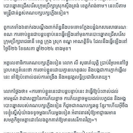
បោះឆ្នោត​ជ្រើស​រើស​ក្រុមប្រឹក្សា​ស្រុកស្ទឹង​ត្រង់​ ខេត្តកំពង់​ចាម​។ នេះបើ​តាម​
មន្ត្រី​ជាន់​ខ្ពស់​គណបក្ស​បក្ស​ភ្លើងទៀន​។
​ពួកគេ​ទាំង​៦នាក់​រង​បណ្តឹងពាក់ព័ន្ធ​នឹងបទ​ចោទក្លែង​បន្លំ​ឯកសារ​សាធារណៈ​
ខណៈ​ការ​ចាប់ខ្លួន​ជា​បន្ត​បន្ទាប់​នេះ​ធ្វើ​ឡើង​នៅ​មុន​ការ​បោះ​ឆ្នោត​ជ្រើស​រើស​
ក្រុម​ប្រឹក្សា​រាជធានី ខេត្ត ក្រុង ស្រុក ខណ្ឌ អាណត្តិ​ទី៤ ដែល​នឹង​ធ្វើ​ឡើង​នៅ​
ថ្ងៃទី​២៦ ខែ​ឧសភា ឆ្នាំ​២០២៤ ខាង​មុខ។ ​
អគ្គលេខាធិការ​គណបក្ស​ភ្លើងទៀន​ លោក លី សុធារ៉ាយុត្តិ​ ប្រាប់​វីអូអេ​នៅ​ថ្ងៃ​
ព្រហ​ស្បត៍​នេះ​ថា ការ​ចាប់​ខ្លួន​ដោយ​គ្មាន​ហេតុផល​ និង​បង្ក​ជា​ការភ្ញាក់​ផ្អើល​
នេះ​ នាំឱ្យ​ប៉ះពាល់​ដល់​ការពង្រឹង​ និង​អនុវត្ត​លទ្ធិប្រជាធិបតេយ្យ។
លោក​ថ្លែង​ថា៖ «ការចាប់​ខ្លួន​នេះ​ជា​បន្តបន្ទាប់​នេះ ​វា​ធ្វើ​ឱ្យ​ប៉ះពាល់​ដល់​
អារម្មណ៍​ វា​ជា​សញ្ញា​នៃ​ការភ័យ​ខ្លាច ការភ័យ​ខ្លាច​មួយ​ដល់​បេក្ខជន​ និង​អង្គ​
បោះឆ្នោត​របស់​គណបក្ស​ភ្លើង​ទៀន​ ក៏​ដូច​ជា​គណបក្ស​ឆន្ទៈ​ខ្មែរ​។ហើយ​អ៊ីចឹង​
ទេ​ខ្ញុំ​ស្នើ​សុំ​យ៉ាង​ទទូច​ម្តង​ហើយ​ម្តង​ទៀត អំពាវនាវ​សុំ​ឱ្យ​អាជ្ញាធរ​មាន​
សមត្ថកិច្ច​មេត្តា​ដោះ​លែង​ពួកគាត់​ឱ្យ​មាន​សេរីភាព​វិញ​»។