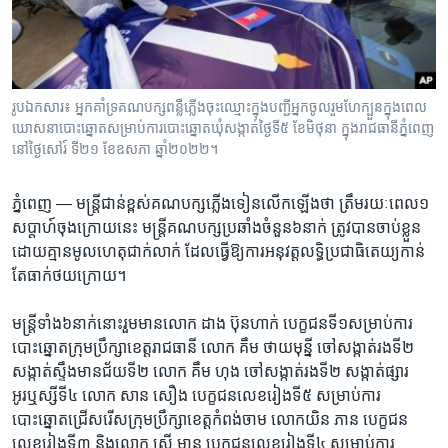
រចនា
សម្ព័ន្ធ​
Khmer English
រំលង​
និង​
បណ្តាញ​សង្គម
ចូល​
រូបឯកសារ៖ អ្នក​គាំទ្រ​គណបក្ស​ពន្លឺ​ភ្លើង​ចុះ​ឈ្មោះ​ក្នុង​បញ្ជី​អ្នក​ចូល​រួម​ហែ​ក្បួន​ក្នុង​ពេល​
ទៅ​
ឃោសនា​បោះ​ឆ្នោត​សម្រាប់​ការ​បោះ​ឆ្នោត​ឃុំ​សង្កាត់​ថ្ងៃ​ទី​៥ ខែ​មិថុនា ក្នុង​រាជធានី​ភ្នំពេញ
កាន់​
នៅ​ថ្ងៃ​សៅរ៍ ទី២១ ខែ​ឧសភា ឆ្នាំ​២០២២។
ទំព័រ​
ភាសា
ស្វែង​
ភ្នំពេញ —
មន្ត្រី​ជាន់ខ្ពស់​គណបក្ស​ភ្លើងទៀន​លើក​ឡើង​ថា ត្រឹម​រយៈពេល​១​
រក
សប្តាហ៍​ចុង​ក្រោយ​នេះ​ ​មន្ត្រី​គណបក្ស​ប្រឆាំងចំនួន​៦នាក់​ ត្រូវ​បាន​ចាប់​ខ្លួន​
ដោយ​គ្មាន​មូលហេតុជាក់លាក់​ ដែល​ធ្វើ​ឱ្យ​ការ​អនុវត្ត​លទ្ធិ​ប្រជា​ធិតេយ្យ​កាន់​
តែ​ធាក់​ថយ​ក្រោយ​។
មន្រ្តី​ទាំង​៦​នាក់នោះ​រួម​មានលោក ដាង ប៊ុនហាក់ ​បេក្ខជន​ទី១​សម្រាប់ការ​
បោះឆ្នោត​ក្រុមប្រឹក្សា​ខេត្ត​រាជធានី​ លោក គឹម ថាយមុន្នី ចៅ​សង្កាត់​រងទី២
សង្កាត់​ស្ទឹង​មាន​ជ័យ​ទី២ លោក គឹម ហុង ចៅ​សង្កាត់​រងទី២ សង្កាត់​ផ្សារ​
អូរឬស្សី​ទី៤ លោក សាន សឿង​ បេក្ខជន​លេខ​រៀង​ទី​៥ សម្រាប់​ការ​
បោះឆ្នោត​ជ្រើសរើស​ក្រុមប្រឹក្សា​ខេត្តកំពង់​ចាម​ លោក​យិន ភាន បេក្ខជន​
លេខរៀង​ទី​៣ និង​លោក ស្រ៊ី មាន បេក្ខជន​លេខរៀងទី​៤ សម្រាប់ការ​