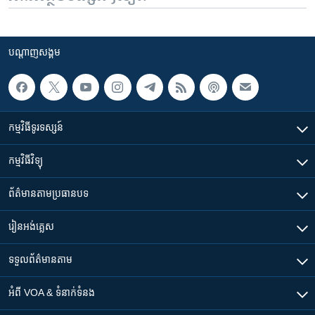
បណ្តាញ​សង្គម
កម្មវិធី​ទូរទស្សន៍
កម្មវិធី​វិទ្យុ
ព័ត៌មាន​តាមប្រធានបទ​
រៀន​​អង់គ្លេស
ទទួល​ព័ត៌មាន​តាម
អំពី​ VOA & ទំនាក់ទំនង