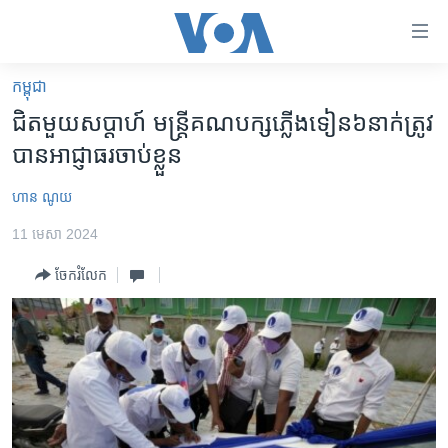
ភ្ជាប់​
ទៅ​
គេហទំព័រ​
កម្ពុជា
កម្ពុជា
ទាក់ទង
ជិត​មួយ​សប្តាហ៍​ មន្ត្រី​​គណបក្ស​ភ្លើង​ទៀន​៦នាក់​ត្រូវ​
រំលង​
អន្តរជាតិ
បាន​អាជ្ញាធរ​ចាប់​ខ្លួន
និង​
អាមេរិក
ចូល​
ហាន ណូយ
ទៅ​​
ចិន
ទំព័រ​
11 មេសា 2024
ហេឡូវីអូអេ
ព័ត៌មាន​​
ចែករំលែក
តែ​
កម្ពុជាច្នៃប្រតិដ្ឋ
ម្តង
ព្រឹត្តិការណ៍ព័ត៌មាន
រំលង​
និង​
ទូរទស្សន៍ / វីដេអូ​
ចូល​
វិទ្យុ / ផតខាសថ៍
ទៅ​
ទំព័រ​
កម្មវិធីទាំងអស់